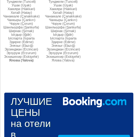
Тунджели (Tunceli)
Тунджели (Tunceli)
Ушак (Uşak)
Ушак (Uşak)
Хаккяри (Hakkari)
Хаккяри (Hakkari)
Хатай (Hatay)
Хатай (Hatay)
Чанаккале (Çanakkake)
Чанаккале (Çanakkake)
Чанкыры (Çankırı)
Чанкыры (Çankırı)
Чорум (Çorum)
Чорум (Çorum)
Шанлыурфа (Şanlıurfa)
Шанлыурфа (Şanlıurfa)
Ширнак (Şırnak)
Ширнак (Şırnak)
Ыгдыр (Iğdir)
Ыгдыр (Iğdir)
Ыспарта (İsparta
Ыспарта (İsparta
Эдирне (Edirne)
Эдирне (Edirne)
Элязыг (Elazığ)
Элязыг (Elazığ)
Эрзинджан (Erzincan)
Эрзинджан (Erzincan)
Эрзурум (Erzurum)
Эрзурум (Erzurum)
Эскишехир (Eskişehir)
Эскишехир (Eskişehir)
Ялова (Yalova)
Ялова (Yalova)
ЛУЧШИЕ
ЦЕНЫ
на отели
в