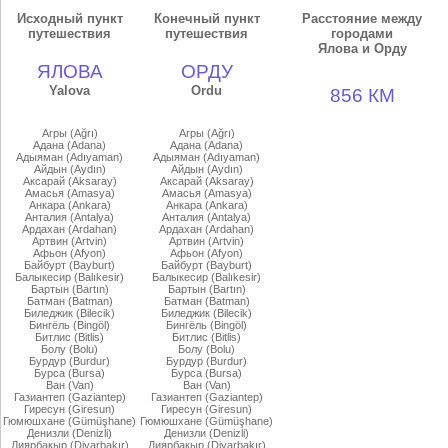
Исходный пункт
Конечный пункт
Расстояние между
путешествия
путешествия
городами
Ялова и Орду
ЯЛОВА
ОРДУ
Yalova
Ordu
856 КМ
Агры (Ağrı)
Агры (Ağrı)
Адана (Adana)
Адана (Adana)
Адыяман (Adıyaman)
Адыяман (Adıyaman)
Айдын (Aydın)
Айдын (Aydın)
Аксарай (Aksaray)
Аксарай (Aksaray)
Амасья (Amasya)
Амасья (Amasya)
Анкара (Ankara)
Анкара (Ankara)
Анталия (Antalya)
Анталия (Antalya)
Ардахан (Ardahan)
Ардахан (Ardahan)
Артвин (Artvin)
Артвин (Artvin)
Афьон (Afyon)
Афьон (Afyon)
Байбурт (Bayburt)
Байбурт (Bayburt)
Балыкесир (Balıkesir)
Балыкесир (Balıkesir)
Бартын (Bartın)
Бартын (Bartın)
Батман (Batman)
Батман (Batman)
Биледжик (Bilecik)
Биледжик (Bilecik)
Бингёль (Bingöl)
Бингёль (Bingöl)
Битлис (Bitlis)
Битлис (Bitlis)
Болу (Bolu)
Болу (Bolu)
Бурдур (Burdur)
Бурдур (Burdur)
Бурса (Bursa)
Бурса (Bursa)
Ван (Van)
Ван (Van)
Газиантеп (Gaziantep)
Газиантеп (Gaziantep)
Гиресун (Giresun)
Гиресун (Giresun)
Гюмюшхане (Gümüşhane)
Гюмюшхане (Gümüşhane)
Денизли (Denizli)
Денизли (Denizli)
Диярбакыр (Diyarbakır)
Диярбакыр (Diyarbakır)