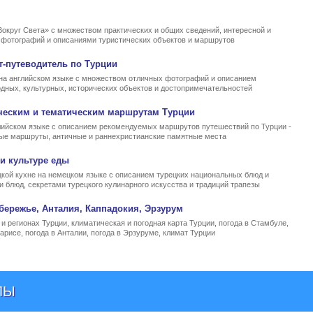
Вокруг Света» с множеством практических и общих сведений, интересной и
, фотографий и описаниями туристических объектов и маршрутов
т-путеводитель по Турции
на английском языке с множеством отличных фотографий и описанием
родных, культурных, исторических объектов и достопримечательностей
ческим и тематическим маршрутам Турции
ийском языке с описанием рекомендуемых маршрутов путешествий по Турции -
ные маршруты, античные и раннехристианские памятные места
и культуре еды
кой кухне на немецком языке с описанием турецких национальных блюд и
и блюд, секретами турецкого кулинарного искусства и традиций трапезы
бережье, Анталия, Каппадокия, Эрзурум
и регионах Турции, климатическая и погодная карта Турции, погода в Стамбуле,
арисе, погода в Анталии, погода в Эрзуруме, климат Турции
ЛЫ