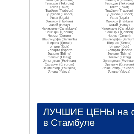
Текирдаг (Tekirdağ)
Текирдаг (Tekirdağ)
Токат (Tokat)
Токат (Tokat)
Трабзон (Trabzon)
Трабзон (Trabzon)
Тунджели (Tunceli)
Тунджели (Tunceli)
Ушак (Uşak)
Ушак (Uşak)
Хаккяри (Hakkari)
Хаккяри (Hakkari)
Хатай (Hatay)
Хатай (Hatay)
Чанаккале (Çanakkake)
Чанаккале (Çanakkak
Чанкыры (Çankırı)
Чанкыры (Çankırı)
Чорум (Çorum)
Чорум (Çorum)
Шанлыурфа (Şanlıurfa)
Шанлыурфа (Şanlıurf
Ширнак (Şırnak)
Ширнак (Şırnak)
Ыгдыр (Iğdir)
Ыгдыр (Iğdir)
Ыспарта (İsparta
Ыспарта (İsparta
Эдирне (Edirne)
Эдирне (Edirne)
Элязыг (Elazığ)
Элязыг (Elazığ)
Эрзинджан (Erzincan)
Эрзинджан (Erzincan
Эрзурум (Erzurum)
Эрзурум (Erzurum)
Эскишехир (Eskişehir)
Эскишехир (Eskişehi
Ялова (Yalova)
Ялова (Yalova)
ЛУЧШИЕ ЦЕНЫ на о
в Стамбуле