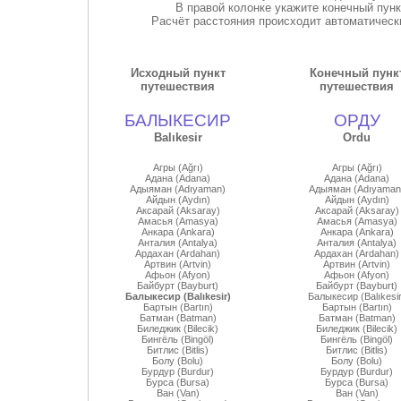
В правой колонке укажите конечный пун
Расчёт расстояния происходит автоматически
Исходный пункт
Конечный пунк
путешествия
путешествия
БАЛЫКЕСИР
ОРДУ
Balıkesir
Ordu
Агры (Ağrı)
Агры (Ağrı)
Адана (Adana)
Адана (Adana)
Адыяман (Adıyaman)
Адыяман (Adıyaman
Айдын (Aydın)
Айдын (Aydın)
Аксарай (Aksaray)
Аксарай (Aksaray)
Амасья (Amasya)
Амасья (Amasya)
Анкара (Ankara)
Анкара (Ankara)
Анталия (Antalya)
Анталия (Antalya)
Ардахан (Ardahan)
Ардахан (Ardahan)
Артвин (Artvin)
Артвин (Artvin)
Афьон (Afyon)
Афьон (Afyon)
Байбурт (Bayburt)
Байбурт (Bayburt)
Балыкесир (Balıkesir)
Балыкесир (Balıkesir
Бартын (Bartın)
Бартын (Bartın)
Батман (Batman)
Батман (Batman)
Биледжик (Bilecik)
Биледжик (Bilecik)
Бингёль (Bingöl)
Бингёль (Bingöl)
Битлис (Bitlis)
Битлис (Bitlis)
Болу (Bolu)
Болу (Bolu)
Бурдур (Burdur)
Бурдур (Burdur)
Бурса (Bursa)
Бурса (Bursa)
Ван (Van)
Ван (Van)