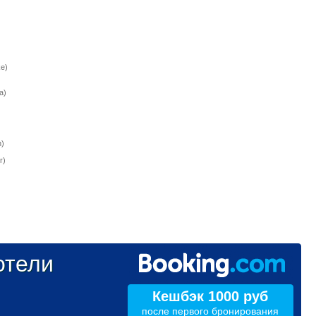
e)
a)
)
r)
тели
Кешбэк 1000 руб
после первого бронирования