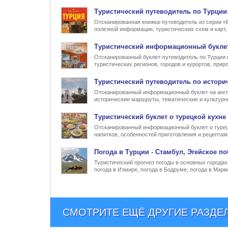
Туристический
путеводитель по Турции
Отсканированная книжка-путеводитель из серии «
полезной информации, туристических схем и карт
Туристический информационный
букле
Отсканированный буклет-путеводитель по Турции 
туристических регионов, городов и курортов, при
Туристический
путеводитель по истори
Отсканированный информационный буклет на англ
исторические маршруты, тематические и культур
Туристический
буклет о турецкой кухне
Отсканированный информационный буклет о турец
напитков, особенностей приготовления и рецептам
Погода в Турции
- Стамбул, Эгейское по
Туристический прогноз погоды в основных городах 
погода в Измире, погода в Бодруме, погода в Марм
СМОТРИТЕ ЕЩЁ ДРУГИЕ РАЗДЕ