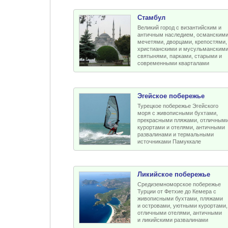
Стамбул
Великий город с византийским и
античным наследием, османским
мечетями, дворцами, крепостями,
христианскими и мусульманским
святынями, парками, старыми и
современными кварталами
Эгейское побережье
Турецкое побережье Эгейского
моря с живописными бухтами,
прекрасными пляжами, отличным
курортами и отелями, античными
развалинами и термальными
источниками Памуккале
Ликийское побережье
Средиземноморское побережье
Турции от Фетхие до Кемера с
живописными бухтами, пляжами
и островами, уютными курортами,
отличными отелями, античными
и ликийскими развалинами