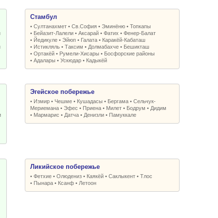
Стамбул
•
Султанахмет
•
Св.София
•
Эминёню
•
Топкапы
и
•
Бейазит-Лалели
•
Аксарай
•
Фатих
•
Фенер-Балат
•
Йедикуле
•
Эйюп
•
Галата
•
Каракёй-Кабаташ
и
•
Истикляль
•
Таксим
•
Долмабахче
•
Бешикташ
•
Ортакёй
•
Румели-Xисары
•
Босфорские районы
•
Адалары
•
Ускюдар
•
Кадыкёй
Эгейское побережье
•
Измир
•
Чешме
•
Кушадасы
•
Бергама
•
Сельчук-
Мериемана
•
Эфес
•
Приена
•
Милет
•
Бодрум
•
Дидим
и
•
Мармарис
•
Датча
•
Денизли
•
Памуккале
Ликийское побережье
•
Фетхие
•
Олюдениз
•
Каякёй
•
Саклыкент
•
Тлос
•
Пынара
•
Ксанф
•
Летоон