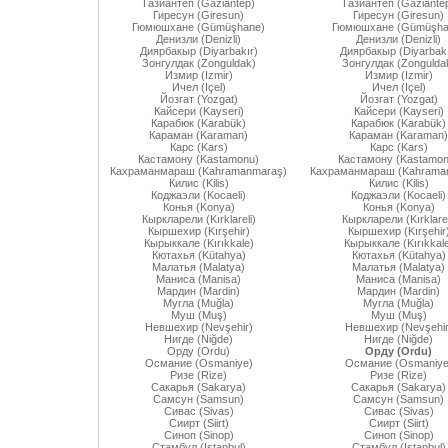
Газиантеп (Gaziantep)
Газиантеп (Gaziante
Гиресун (Giresun)
Гиресун (Giresun)
Гюмюшхане (Gümüşhane)
Гюмюшхане (Gümüşha
Денизли (Denizli)
Денизли (Denizli)
Диярбакыр (Diyarbakır)
Диярбакыр (Diyarbakı
Зонгулдак (Zonguldak)
Зонгулдак (Zongulda
Измир (Izmir)
Измир (Izmir)
Ичел (Içel)
Ичел (Içel)
Йозгат (Yozgat)
Йозгат (Yozgat)
Кайсери (Kayseri)
Кайсери (Kayseri)
Карабюк (Karabük)
Карабюк (Karabük)
Караман (Karaman)
Караман (Karaman)
Карс (Kars)
Карс (Kars)
Кастамону (Kastamonu)
Кастамону (Kastamon
Кахраманмараш (Kahramanmaraş)
Кахраманмараш (Kahrama
Килис (Kilis)
Килис (Kilis)
Коджаэли (Kocaeli)
Коджаэли (Kocaeli)
Конья (Konya)
Конья (Konya)
Кыркларели (Kırklareli)
Кыркларели (Kırklarel
Кыршехир (Kırşehir)
Кыршехир (Kırşehir
Кырыккале (Kırıkkale)
Кырыккале (Kırıkkal
Кютахья (Kütahya)
Кютахья (Kütahya)
Малатья (Malatya)
Малатья (Malatya)
Маниса (Manisa)
Маниса (Manisa)
Мардин (Mardin)
Мардин (Mardin)
Мугла (Muğla)
Мугла (Muğla)
Муш (Muş)
Муш (Muş)
Невшехир (Nevşehir)
Невшехир (Nevşehir
Нигде (Niğde)
Нигде (Niğde)
Орду (Ordu)
Орду (Ordu)
Османие (Osmaniye)
Османие (Osmaniye
Ризе (Rize)
Ризе (Rize)
Сакарья (Sakarya)
Сакарья (Sakarya)
Самсун (Samsun)
Самсун (Samsun)
Сивас (Sivas)
Сивас (Sivas)
Сиирт (Siirt)
Сиирт (Siirt)
Синоп (Sinop)
Синоп (Sinop)
Стамбул (Istanbul)
Стамбул (Istanbul)