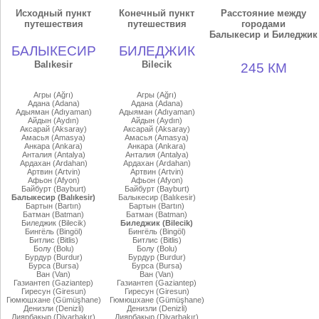
Исходный пункт
Конечный пункт
Расстояние между
путешествия
путешествия
городами
Балыкесир и Биледжик
БАЛЫКЕСИР
БИЛЕДЖИК
Balıkesir
Bilecik
245 КМ
Агры (Ağrı)
Агры (Ağrı)
Адана (Adana)
Адана (Adana)
Адыяман (Adıyaman)
Адыяман (Adıyaman)
Айдын (Aydın)
Айдын (Aydın)
Аксарай (Aksaray)
Аксарай (Aksaray)
Амасья (Amasya)
Амасья (Amasya)
Анкара (Ankara)
Анкара (Ankara)
Анталия (Antalya)
Анталия (Antalya)
Ардахан (Ardahan)
Ардахан (Ardahan)
Артвин (Artvin)
Артвин (Artvin)
Афьон (Afyon)
Афьон (Afyon)
Байбурт (Bayburt)
Байбурт (Bayburt)
Балыкесир (Balıkesir)
Балыкесир (Balıkesir)
Бартын (Bartın)
Бартын (Bartın)
Батман (Batman)
Батман (Batman)
Биледжик (Bilecik)
Биледжик (Bilecik)
Бингёль (Bingöl)
Бингёль (Bingöl)
Битлис (Bitlis)
Битлис (Bitlis)
Болу (Bolu)
Болу (Bolu)
Бурдур (Burdur)
Бурдур (Burdur)
Бурса (Bursa)
Бурса (Bursa)
Ван (Van)
Ван (Van)
Газиантеп (Gaziantep)
Газиантеп (Gaziantep)
Гиресун (Giresun)
Гиресун (Giresun)
Гюмюшхане (Gümüşhane)
Гюмюшхане (Gümüşhane)
Денизли (Denizli)
Денизли (Denizli)
Диярбакыр (Diyarbakır)
Диярбакыр (Diyarbakır)