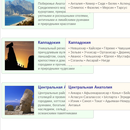
Побережье Анатолийской бухты
•
Анталия
•
Кемер
•
Сиде
•
Белек
•
Аспен
Средиземного моря с отличными
•
Олимпос
•
Фазелис
•
Мерсин
•
Тарсус
курортами, прекрасными пляжами,
уютными и роскошными отелями,
античными и ликийскими руинами
и природными красотами
Каппадокия
Каппадокия
Уникальный регион Турции с
•
Невшехир
•
Кайсери
•
Гёреме
•
Чавуши
причудливым вулканическим
•
Зельве
•
Учхисар
•
Ортахисар
•
Деринк
ланшафтом, скальными церквями,
•
Аванос
•
Гюльшехир
•
Юргюп
•
Мустаф
крепостями и домами, пещерными
•
Соганлы
•
Аксарай
•
Нигде
городами и прочими рукотворными
и природными чудесами
Центральная Анатолия
Центральная Анатолия
Центральные районы Турции со
•
Анкара
•
Афьонкарахисар
•
Конья
•
Бей
столицей и провинциальными
•
Агласун-Сагалассос
•
Ыспарта
•
Эгрид
городами, хеттскими и античными
•
Изник
•
Синоп
•
Токат
•
Адыяман-Немру
руинами, богатым византийским
Антакья
наследием, сельджукскими и
османскими памятниками