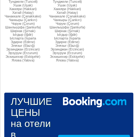
Тунджели (Tunceli)
Тунджели (Tunceli)
Ушак (Uşak)
Ушак (Uşak)
Хаккяри (Hakkari)
Хаккяри (Hakkari)
Хатай (Hatay)
Хатай (Hatay)
Чанаккале (Çanakkake)
Чанаккале (Çanakkake)
Чанкыры (Çankırı)
Чанкыры (Çankırı)
Чорум (Çorum)
Чорум (Çorum)
Шанлыурфа (Şanlıurfa)
Шанлыурфа (Şanlıurfa)
Ширнак (Şırnak)
Ширнак (Şırnak)
Ыгдыр (Iğdir)
Ыгдыр (Iğdir)
Ыспарта (İsparta
Ыспарта (İsparta
Эдирне (Edirne)
Эдирне (Edirne)
Элязыг (Elazığ)
Элязыг (Elazığ)
Эрзинджан (Erzincan)
Эрзинджан (Erzincan)
Эрзурум (Erzurum)
Эрзурум (Erzurum)
Эскишехир (Eskişehir)
Эскишехир (Eskişehir)
Ялова (Yalova)
Ялова (Yalova)
ЛУЧШИЕ
ЦЕНЫ
на отели
в