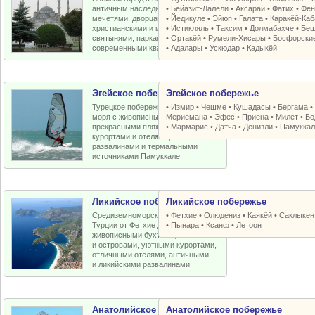
античным наследием, османскими
•
Бейазит-Лалели
•
Аксарай
•
Фатих
•
Фен
мечетями, дворцами, крепостями,
•
Йедикуле
•
Эйюп
•
Галата
•
Каракёй-Ка
христианскими и мусульманскими
•
Истикляль
•
Таксим
•
Долмабахче
•
Беш
святынями, парками, старыми и
•
Ортакёй
•
Румели-Xисары
•
Босфорски
современными кварталами
•
Адалары
•
Ускюдар
•
Кадыкёй
Эгейское побережье
Эгейское побережье
Турецкое побережье Эгейского
•
Измир
•
Чешме
•
Кушадасы
•
Бергама
моря с живописными бухтами,
Мериемана
•
Эфес
•
Приена
•
Милет
•
Бо
прекрасными пляжами, отличными
•
Мармарис
•
Датча
•
Денизли
•
Памуккал
курортами и отелями, античными
развалинами и термальными
источниками Памуккале
Ликийское побережье
Ликийское побережье
Средиземноморское побережье
•
Фетхие
•
Олюдениз
•
Каякёй
•
Саклыкен
Турции от Фетхие до Кемера с
•
Пынара
•
Ксанф
•
Летоон
живописными бухтами, пляжами
и островами, уютными курортами,
отличными отелями, античными
и ликийскими развалинами
Анатолийское побережье
Анатолийское побережье