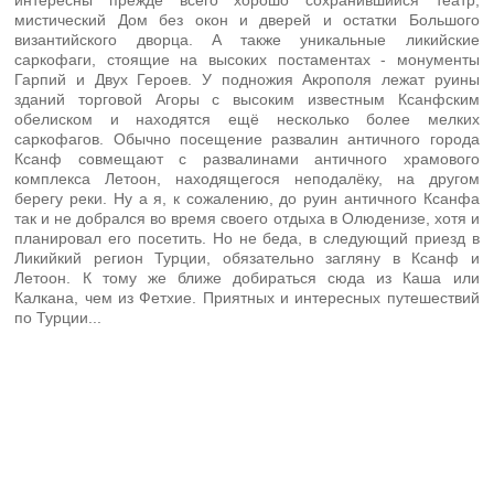
мистический Дом без окон и дверей и остатки Большого
византийского дворца. А также уникальные ликийские
саркофаги, стоящие на высоких постаментах - монументы
Гарпий и Двух Героев. У подножия Акрополя лежат руины
зданий торговой Агоры с высоким известным Ксанфским
обелиском и находятся ещё несколько более мелких
саркофагов. Обычно посещение развалин античного города
Ксанф совмещают с развалинами античного храмового
комплекса Летоон, находящегося неподалёку, на другом
берегу реки. Ну а я, к сожалению, до руин античного Ксанфа
так и не добрался во время своего отдыха в Олюденизе, хотя и
планировал его посетить. Но не беда, в следующий приезд в
Ликийкий регион Турции, обязательно загляну в Ксанф и
Летоон. К тому же ближе добираться сюда из Каша или
Калкана, чем из Фетхие. Приятных и интересных путешествий
по Турции...