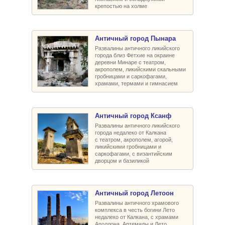
крепостью на холме
Античный город Пынара
Развалины античного ликийского
города близ Фетхие на окраине
деревни Минаре с театром,
акрополем, ликийскими скальными
гробницами и саркофагами,
храмами, термами и гимнасием
Античный город Ксанф
Развалины античного ликийского
города недалеко от Калкана
с театром, акрополем, агорой,
ликийскими гробницами и
саркофагами, c византийским
дворцом и базиликой
Античный город Летоон
Развалины античного храмового
комплекса в честь богини Лето
недалеко от Калкана, с храмами
Аполлона, Артемиды и Лето,