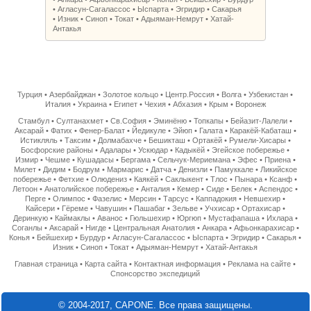
•
Агласун-Сагалассос
•
Ыспарта
•
Эгридир
•
Сакарья
•
Изник
•
Синоп
•
Токат
•
Адыяман-Немрут
•
Хатай-
Антакья
Турция
•
Азербайджан
•
Золотое кольцо
•
Центр.Россия
•
Волга
•
Узбекистан
•
Италия
•
Украина
•
Египет
•
Чехия
•
Абхазия
•
Крым
•
Воронеж
Стамбул
•
Султанахмет
•
Св.София
•
Эминёню
•
Топкапы
•
Бейазит-Лалели
•
Аксарай
•
Фатих
•
Фенер-Балат
•
Йедикуле
•
Эйюп
•
Галата
•
Каракёй-Кабаташ
•
Истикляль
•
Таксим
•
Долмабахче
•
Бешикташ
•
Ортакёй
•
Румели-Хисары
•
Босфорские районы
•
Адалары
•
Ускюдар
•
Кадыкёй
•
Эгейское побережье
•
Измир
•
Чешме
•
Кушадасы
•
Бергама
•
Сельчук-Мериемана
•
Эфес
•
Приена
•
Милет
•
Дидим
•
Бодрум
•
Мармарис
•
Датча
•
Денизли
•
Памуккале
•
Ликийское
побережье
•
Фетхие
•
Олюдениз
•
Каякёй
•
Саклыкент
•
Тлос
•
Пынара
•
Ксанф
•
Летоон
•
Анатолийское побережье
•
Анталия
•
Кемер
•
Сиде
•
Белек
•
Аспендос
•
Перге
•
Олимпос
•
Фазелис
•
Мерсин
•
Тарсус
•
Каппадокия
•
Невшехир
•
Кайсери
•
Гёреме
•
Чавушин
•
Пашабаг
•
Зельве
•
Учхисар
•
Ортахисар
•
Деринкую
•
Каймаклы
•
Аванос
•
Гюльшехир
•
Юргюп
•
Мустафапаша
•
Ихлара
•
Соганлы
•
Аксарай
•
Нигде
•
Центральная Анатолия
•
Анкара
•
Афьонкарахисар
•
Конья
•
Бейшехир
•
Бурдур
•
Агласун-Сагалассос
•
Ыспарта
•
Эгридир
•
Сакарья
•
Изник
•
Синоп
•
Токат
•
Адыяман-Немрут
•
Хатай-Антакья
Главная страница
•
Карта сайта
•
Контактная информация
•
Реклама на сайте
•
Спонсорство экспедиций
© 2004-2017, CAPONE. Все права защищены.