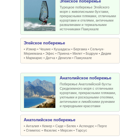
Эгейское побережье
Турецкое побережье Эгейского
моря с живописными бухтами,
прекрасными пляжами, отличными
курортами и отелями, античными
развалинами и термальными
источниками Памуккале
Эгейское побережье
•
Измир
•
Чешме
•
Кушадасы
•
Бергама
•
Сельчук-
Мериемана
•
Эфес
•
Приена
•
Милет
•
Бодрум
•
Дидим
•
Мармарис
•
Датча
•
Денизли
•
Памуккале
Анатолийское побережье
Побережье Анатолийской бухты
Средиземного моря с отличными
курортами, прекрасными пляжами,
уютными и роскошными отелями,
античными и ликийскими руинами
и природными красотами
Анатолийское побережье
•
Анталия
•
Кемер
•
Сиде
•
Белек
•
Аспендос
•
Перге
•
Олимпос
•
Фазелис
•
Мерсин
•
Тарсус