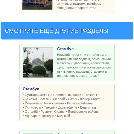
античным театром, нимфеем и
священной галереей-стоа
СМОТРИТЕ ЕЩЁ ДРУГИЕ РАЗДЕЛЫ
Стамбул
Великий город с византийским и
античным наследием, османскими
мечетями, дворцами, крепостями,
христианскими и мусульманскими
святынями, парками, старыми и
современными кварталами
Стамбул
•
Султанахмет
•
Св.София
•
Эминёню
•
Топкапы
•
Бейазит-Лалели
•
Аксарай
•
Фатих
•
Фенер-Балат
•
Йедикуле
•
Эйюп
•
Галата
•
Каракёй-Кабаташ
•
Истикляль
•
Таксим
•
Долмабахче
•
Бешикташ
•
Ортакёй
•
Румели-Xисары
•
Босфорские районы
•
Адалары
•
Ускюдар
•
Кадыкёй