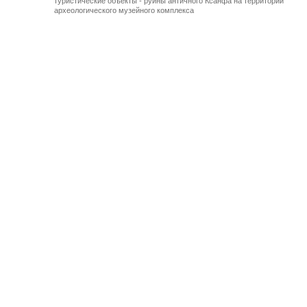
туристические объекты - руины античного Ксанфа на территории
археологического музейного комплекса