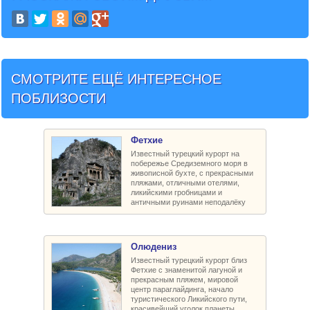
СМОТРИТЕ ЕЩЁ ИНТЕРЕСНОЕ
ПОБЛИЗОСТИ
Фетхие
Известный турецкий курорт на
побережье Средиземного моря в
живописной бухте, с прекрасными
пляжами, отличными отелями,
ликийскими гробницами и
античными руинами неподалёку
Олюдениз
Известный турецкий курорт близ
Фетхие с знаменитой лагуной и
прекрасным пляжем, мировой
центр параглайдинга, начало
туристического Ликийского пути,
красивейший уголок планеты