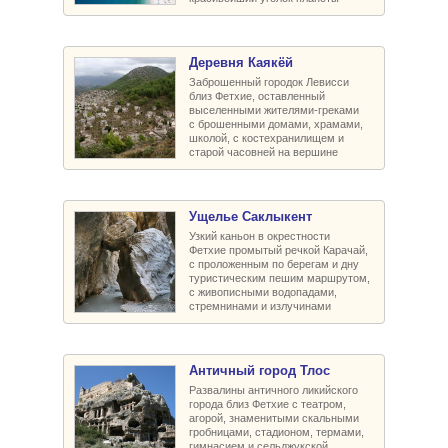
Деревня Каякёй
Заброшенный городок Левисси
близ Фетхие, оставленный
выселенными жителями-греками
с брошенными домами, храмами,
школой, с костехранилищем и
старой часовней на вершине
Ущелье Саклыкент
Узкий каньон в окрестности
Фетхие промытый речкой Карачай,
с проложенным по берегам и дну
туристическим пешим маршрутом,
с живописными водопадами,
стремнинами и излучинами
Античный город Тлос
Развалины античного ликийского
города близ Фетхие с театром,
агорой, знаменитыми скальными
гробницами, стадионом, термами,
гимнасием и сельджукской