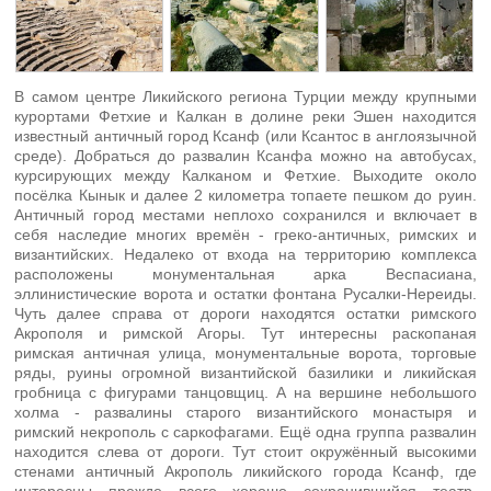
В самом центре Ликийского региона Турции между крупными
курортами Фетхие и Калкан в долине реки Эшен находится
известный античный город Ксанф (или Ксантос в англоязычной
среде). Добраться до развалин Ксанфа можно на автобусах,
курсирующих между Калканом и Фетхие. Выходите около
посёлка Кынык и далее 2 километра топаете пешком до руин.
Античный город местами неплохо сохранился и включает в
себя наследие многих времён - греко-античных, римских и
византийских. Недалеко от входа на территорию комплекса
расположены монументальная арка Веспасиана,
эллинистические ворота и остатки фонтана Русалки-Нереиды.
Чуть далее справа от дороги находятся остатки римского
Акрополя и римской Агоры. Тут интересны раскопаная
римская античная улица, монументальные ворота, торговые
ряды, руины огромной византийской базилики и ликийская
гробница с фигурами танцовщиц. А на вершине небольшого
холма - развалины старого византийского монастыря и
римский некрополь с саркофагами. Ещё одна группа развалин
находится слева от дороги. Тут стоит окружённый высокими
стенами античный Акрополь ликийского города Ксанф, где
интересны прежде всего хорошо сохранившийся театр,