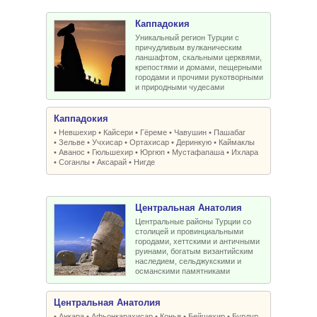
Каппадокия
Уникальный регион Турции с
причудливым вулканическим
ланшафтом, скальными церквями,
крепостями и домами, пещерными
городами и прочими рукотворными
и природными чудесами
Каппадокия
•
Невшехир
•
Кайсери
•
Гёреме
•
Чавушин
•
Пашабаг
•
Зельве
•
Учхисар
•
Ортахисар
•
Деринкую
•
Каймаклы
•
Аванос
•
Гюльшехир
•
Юргюп
•
Мустафапаша
•
Ихлара
•
Соганлы
•
Аксарай
•
Нигде
Центральная Анатолия
Центральные районы Турции со
столицей и провинциальными
городами, хеттскими и античными
руинами, богатым византийским
наследием, сельджукскими и
османскими памятниками
Центральная Анатолия
•
Анкара
•
Афьонкарахисар
•
Конья
•
Бейшехир
•
Бурдур