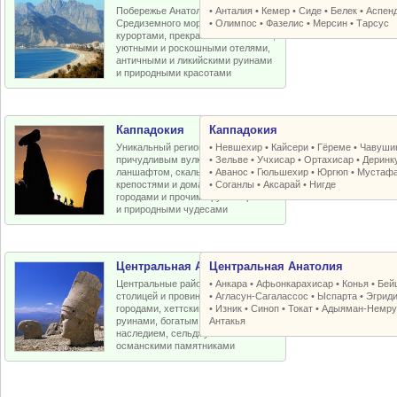
Побережье Анатолийской бухты
•
Анталия
•
Кемер
•
Сиде
•
Белек
•
Аспен
Средиземного моря с отличными
•
Олимпос
•
Фазелис
•
Мерсин
•
Тарсус
курортами, прекрасными пляжами,
уютными и роскошными отелями,
античными и ликийскими руинами
и природными красотами
Каппадокия
Каппадокия
Уникальный регион Турции с
•
Невшехир
•
Кайсери
•
Гёреме
•
Чавуши
причудливым вулканическим
•
Зельве
•
Учхисар
•
Ортахисар
•
Деринк
ланшафтом, скальными церквями,
•
Аванос
•
Гюльшехир
•
Юргюп
•
Мустаф
крепостями и домами, пещерными
•
Соганлы
•
Аксарай
•
Нигде
городами и прочими рукотворными
и природными чудесами
Центральная Анатолия
Центральная Анатолия
Центральные районы Турции со
•
Анкара
•
Афьонкарахисар
•
Конья
•
Бей
столицей и провинциальными
•
Агласун-Сагалассос
•
Ыспарта
•
Эгрид
городами, хеттскими и античными
•
Изник
•
Синоп
•
Токат
•
Адыяман-Немру
руинами, богатым византийским
Антакья
наследием, сельджукскими и
османскими памятниками