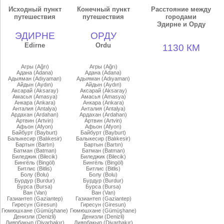
Исходный пункт
Конечный пункт
Расстояние между
путешествия
путешествия
городами
Эдирне и Орду
ЭДИРНЕ
ОРДУ
Edirne
Ordu
1130 КМ
Агры (Ağrı)
Агры (Ağrı)
Адана (Adana)
Адана (Adana)
Адыяман (Adıyaman)
Адыяман (Adıyaman)
Айдын (Aydın)
Айдын (Aydın)
Аксарай (Aksaray)
Аксарай (Aksaray)
Амасья (Amasya)
Амасья (Amasya)
Анкара (Ankara)
Анкара (Ankara)
Анталия (Antalya)
Анталия (Antalya)
Ардахан (Ardahan)
Ардахан (Ardahan)
Артвин (Artvin)
Артвин (Artvin)
Афьон (Afyon)
Афьон (Afyon)
Байбурт (Bayburt)
Байбурт (Bayburt)
Балыкесир (Balıkesir)
Балыкесир (Balıkesir)
Бартын (Bartın)
Бартын (Bartın)
Батман (Batman)
Батман (Batman)
Биледжик (Bilecik)
Биледжик (Bilecik)
Бингёль (Bingöl)
Бингёль (Bingöl)
Битлис (Bitlis)
Битлис (Bitlis)
Болу (Bolu)
Болу (Bolu)
Бурдур (Burdur)
Бурдур (Burdur)
Бурса (Bursa)
Бурса (Bursa)
Ван (Van)
Ван (Van)
Газиантеп (Gaziantep)
Газиантеп (Gaziantep)
Гиресун (Giresun)
Гиресун (Giresun)
Гюмюшхане (Gümüşhane)
Гюмюшхане (Gümüşhane)
Денизли (Denizli)
Денизли (Denizli)
Диярбакыр (Diyarbakır)
Диярбакыр (Diyarbakır)