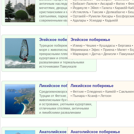
античным наследием, османскими
•
Бейазит-Лалели
•
Аксарай
•
Фатих
•
Фен
мечетями, дворцами, крепостями,
•
Йедикуле
•
Эйюп
•
Галата
•
Каракёй-Ка
христианскими и мусульманскими
•
Истикляль
•
Таксим
•
Долмабахче
•
Беш
святынями, парками, старыми и
•
Ортакёй
•
Румели-Xисары
•
Босфорски
современными кварталами
•
Адалары
•
Ускюдар
•
Кадыкёй
Эгейское побережье
Эгейское побережье
Турецкое побережье Эгейского
•
Измир
•
Чешме
•
Кушадасы
•
Бергама
моря с живописными бухтами,
Мериемана
•
Эфес
•
Приена
•
Милет
•
Бо
прекрасными пляжами, отличными
•
Мармарис
•
Датча
•
Денизли
•
Памуккал
курортами и отелями, античными
развалинами и термальными
источниками Памуккале
Ликийское побережье
Ликийское побережье
Средиземноморское побережье
•
Фетхие
•
Олюдениз
•
Каякёй
•
Саклыкен
Турции от Фетхие до Кемера с
•
Пынара
•
Ксанф
•
Летоон
живописными бухтами, пляжами
и островами, уютными курортами,
отличными отелями, античными
и ликийскими развалинами
Анатолийское побережье
Анатолийское побережье