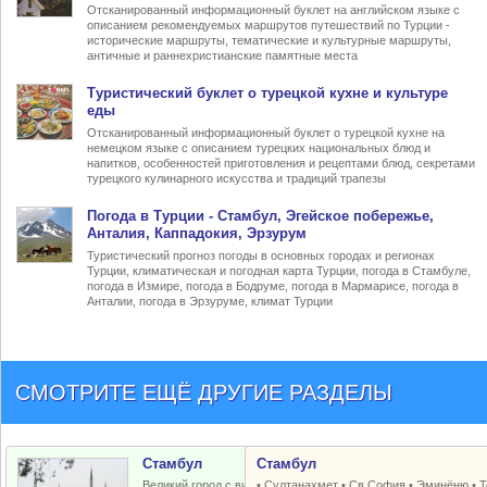
Отсканированный информационный буклет на английском языке с
описанием рекомендуемых маршрутов путешествий по Турции -
исторические маршруты, тематические и культурные маршруты,
античные и раннехристианские памятные места
Туристический
буклет о турецкой кухне
и культуре
еды
Отсканированный информационный буклет о турецкой кухне на
немецком языке с описанием турецких национальных блюд и
напитков, особенностей приготовления и рецептами блюд, секретами
турецкого кулинарного искусства и традиций трапезы
Погода в Турции
- Стамбул, Эгейское побережье,
Анталия, Каппадокия, Эрзурум
Туристический прогноз погоды в основных городах и регионах
Турции, климатическая и погодная карта Турции, погода в Стамбуле,
погода в Измире, погода в Бодруме, погода в Мармарисе, погода в
Анталии, погода в Эрзуруме, климат Турции
СМОТРИТЕ ЕЩЁ ДРУГИЕ РАЗДЕЛЫ
Стамбул
Стамбул
Великий город с византийским и
•
Султанахмет
•
Св.София
•
Эминёню
•
Т