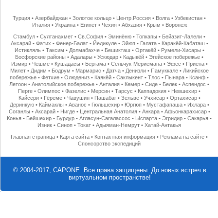
Турция
•
Азербайджан
•
Золотое кольцо
•
Центр.Россия
•
Волга
•
Узбекистан
•
Италия
•
Украина
•
Египет
•
Чехия
•
Абхазия
•
Крым
•
Воронеж
Стамбул
•
Султанахмет
•
Св.София
•
Эминёню
•
Топкапы
•
Бейазит-Лалели
•
Аксарай
•
Фатих
•
Фенер-Балат
•
Йедикуле
•
Эйюп
•
Галата
•
Каракёй-Кабаташ
•
Истикляль
•
Таксим
•
Долмабахче
•
Бешикташ
•
Ортакёй
•
Румели-Хисары
•
Босфорские районы
•
Адалары
•
Ускюдар
•
Кадыкёй
•
Эгейское побережье
•
Измир
•
Чешме
•
Кушадасы
•
Бергама
•
Сельчук-Мериемана
•
Эфес
•
Приена
•
Милет
•
Дидим
•
Бодрум
•
Мармарис
•
Датча
•
Денизли
•
Памуккале
•
Ликийское
побережье
•
Фетхие
•
Олюдениз
•
Каякёй
•
Саклыкент
•
Тлос
•
Пынара
•
Ксанф
•
Летоон
•
Анатолийское побережье
•
Анталия
•
Кемер
•
Сиде
•
Белек
•
Аспендос
•
Перге
•
Олимпос
•
Фазелис
•
Мерсин
•
Тарсус
•
Каппадокия
•
Невшехир
•
Кайсери
•
Гёреме
•
Чавушин
•
Пашабаг
•
Зельве
•
Учхисар
•
Ортахисар
•
Деринкую
•
Каймаклы
•
Аванос
•
Гюльшехир
•
Юргюп
•
Мустафапаша
•
Ихлара
•
Соганлы
•
Аксарай
•
Нигде
•
Центральная Анатолия
•
Анкара
•
Афьонкарахисар
•
Конья
•
Бейшехир
•
Бурдур
•
Агласун-Сагалассос
•
Ыспарта
•
Эгридир
•
Сакарья
•
Изник
•
Синоп
•
Токат
•
Адыяман-Немрут
•
Хатай-Антакья
Главная страница
•
Карта сайта
•
Контактная информация
•
Реклама на сайте
•
Спонсорство экспедиций
© 2004-2017, CAPONE. Все права защищены.
До новых встреч в
виртуальном пространстве!