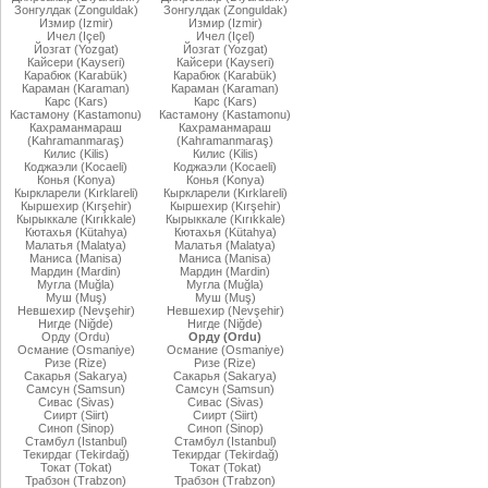
Зонгулдак (Zonguldak)
Зонгулдак (Zonguldak)
Измир (Izmir)
Измир (Izmir)
Ичел (Içel)
Ичел (Içel)
Йозгат (Yozgat)
Йозгат (Yozgat)
Кайсери (Kayseri)
Кайсери (Kayseri)
Карабюк (Karabük)
Карабюк (Karabük)
Караман (Karaman)
Караман (Karaman)
Карс (Kars)
Карс (Kars)
Кастамону (Kastamonu)
Кастамону (Kastamonu)
Кахраманмараш
Кахраманмараш
(Kahramanmaraş)
(Kahramanmaraş)
Килис (Kilis)
Килис (Kilis)
Коджаэли (Kocaeli)
Коджаэли (Kocaeli)
Конья (Konya)
Конья (Konya)
Кыркларели (Kırklareli)
Кыркларели (Kırklareli)
Кыршехир (Kırşehir)
Кыршехир (Kırşehir)
Кырыккале (Kırıkkale)
Кырыккале (Kırıkkale)
Кютахья (Kütahya)
Кютахья (Kütahya)
Малатья (Malatya)
Малатья (Malatya)
Маниса (Manisa)
Маниса (Manisa)
Мардин (Mardin)
Мардин (Mardin)
Мугла (Muğla)
Мугла (Muğla)
Муш (Muş)
Муш (Muş)
Невшехир (Nevşehir)
Невшехир (Nevşehir)
Нигде (Niğde)
Нигде (Niğde)
Орду (Ordu)
Орду (Ordu)
Османие (Osmaniye)
Османие (Osmaniye)
Ризе (Rize)
Ризе (Rize)
Сакарья (Sakarya)
Сакарья (Sakarya)
Самсун (Samsun)
Самсун (Samsun)
Сивас (Sivas)
Сивас (Sivas)
Сиирт (Siirt)
Сиирт (Siirt)
Синоп (Sinop)
Синоп (Sinop)
Стамбул (Istanbul)
Стамбул (Istanbul)
Текирдаг (Tekirdağ)
Текирдаг (Tekirdağ)
Токат (Tokat)
Токат (Tokat)
Трабзон (Trabzon)
Трабзон (Trabzon)