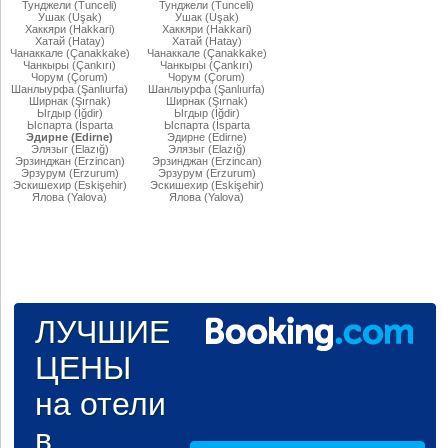
Тунджели (Tunceli)
Тунджели (Tunceli)
Ушак (Uşak)
Ушак (Uşak)
Хаккяри (Hakkari)
Хаккяри (Hakkari)
Хатай (Hatay)
Хатай (Hatay)
Чанаккале (Çanakkake)
Чанаккале (Çanakkake)
Чанкыры (Çankırı)
Чанкыры (Çankırı)
Чорум (Çorum)
Чорум (Çorum)
Шанлыурфа (Şanlıurfa)
Шанлыурфа (Şanlıurfa)
Ширнак (Şırnak)
Ширнак (Şırnak)
Ыгдыр (Iğdir)
Ыгдыр (Iğdir)
Ыспарта (İsparta
Ыспарта (İsparta
Эдирне (Edirne)
Эдирне (Edirne)
Элязыг (Elazığ)
Элязыг (Elazığ)
Эрзинджан (Erzincan)
Эрзинджан (Erzincan)
Эрзурум (Erzurum)
Эрзурум (Erzurum)
Эскишехир (Eskişehir)
Эскишехир (Eskişehir)
Ялова (Yalova)
Ялова (Yalova)
ЛУЧШИЕ
ЦЕНЫ
на отели
в