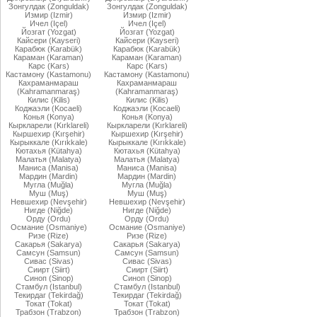
Зонгулдак (Zonguldak)
Зонгулдак (Zonguldak)
Измир (Izmir)
Измир (Izmir)
Ичел (Içel)
Ичел (Içel)
Йозгат (Yozgat)
Йозгат (Yozgat)
Кайсери (Kayseri)
Кайсери (Kayseri)
Карабюк (Karabük)
Карабюк (Karabük)
Караман (Karaman)
Караман (Karaman)
Карс (Kars)
Карс (Kars)
Кастамону (Kastamonu)
Кастамону (Kastamonu)
Кахраманмараш
Кахраманмараш
(Kahramanmaraş)
(Kahramanmaraş)
Килис (Kilis)
Килис (Kilis)
Коджаэли (Kocaeli)
Коджаэли (Kocaeli)
Конья (Konya)
Конья (Konya)
Кыркларели (Kırklareli)
Кыркларели (Kırklareli)
Кыршехир (Kırşehir)
Кыршехир (Kırşehir)
Кырыккале (Kırıkkale)
Кырыккале (Kırıkkale)
Кютахья (Kütahya)
Кютахья (Kütahya)
Малатья (Malatya)
Малатья (Malatya)
Маниса (Manisa)
Маниса (Manisa)
Мардин (Mardin)
Мардин (Mardin)
Мугла (Muğla)
Мугла (Muğla)
Муш (Muş)
Муш (Muş)
Невшехир (Nevşehir)
Невшехир (Nevşehir)
Нигде (Niğde)
Нигде (Niğde)
Орду (Ordu)
Орду (Ordu)
Османие (Osmaniye)
Османие (Osmaniye)
Ризе (Rize)
Ризе (Rize)
Сакарья (Sakarya)
Сакарья (Sakarya)
Самсун (Samsun)
Самсун (Samsun)
Сивас (Sivas)
Сивас (Sivas)
Сиирт (Siirt)
Сиирт (Siirt)
Синоп (Sinop)
Синоп (Sinop)
Стамбул (Istanbul)
Стамбул (Istanbul)
Текирдаг (Tekirdağ)
Текирдаг (Tekirdağ)
Токат (Tokat)
Токат (Tokat)
Трабзон (Trabzon)
Трабзон (Trabzon)