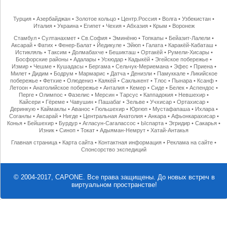
Турция
•
Азербайджан
•
Золотое кольцо
•
Центр.Россия
•
Волга
•
Узбекистан
•
Италия
•
Украина
•
Египет
•
Чехия
•
Абхазия
•
Крым
•
Воронеж
Стамбул
•
Султанахмет
•
Св.София
•
Эминёню
•
Топкапы
•
Бейазит-Лалели
•
Аксарай
•
Фатих
•
Фенер-Балат
•
Йедикуле
•
Эйюп
•
Галата
•
Каракёй-Кабаташ
•
Истикляль
•
Таксим
•
Долмабахче
•
Бешикташ
•
Ортакёй
•
Румели-Хисары
•
Босфорские районы
•
Адалары
•
Ускюдар
•
Кадыкёй
•
Эгейское побережье
•
Измир
•
Чешме
•
Кушадасы
•
Бергама
•
Сельчук-Мериемана
•
Эфес
•
Приена
•
Милет
•
Дидим
•
Бодрум
•
Мармарис
•
Датча
•
Денизли
•
Памуккале
•
Ликийское
побережье
•
Фетхие
•
Олюдениз
•
Каякёй
•
Саклыкент
•
Тлос
•
Пынара
•
Ксанф
•
Летоон
•
Анатолийское побережье
•
Анталия
•
Кемер
•
Сиде
•
Белек
•
Аспендос
•
Перге
•
Олимпос
•
Фазелис
•
Мерсин
•
Тарсус
•
Каппадокия
•
Невшехир
•
Кайсери
•
Гёреме
•
Чавушин
•
Пашабаг
•
Зельве
•
Учхисар
•
Ортахисар
•
Деринкую
•
Каймаклы
•
Аванос
•
Гюльшехир
•
Юргюп
•
Мустафапаша
•
Ихлара
•
Соганлы
•
Аксарай
•
Нигде
•
Центральная Анатолия
•
Анкара
•
Афьонкарахисар
•
Конья
•
Бейшехир
•
Бурдур
•
Агласун-Сагалассос
•
Ыспарта
•
Эгридир
•
Сакарья
•
Изник
•
Синоп
•
Токат
•
Адыяман-Немрут
•
Хатай-Антакья
Главная страница
•
Карта сайта
•
Контактная информация
•
Реклама на сайте
•
Спонсорство экспедиций
© 2004-2017, CAPONE. Все права защищены.
До новых встреч в
виртуальном пространстве!