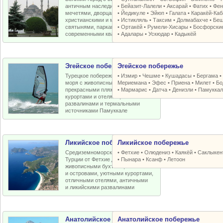
античным наследием, османскими
•
Бейазит-Лалели
•
Аксарай
•
Фатих
•
Фен
мечетями, дворцами, крепостями,
•
Йедикуле
•
Эйюп
•
Галата
•
Каракёй-Ка
христианскими и мусульманскими
•
Истикляль
•
Таксим
•
Долмабахче
•
Беш
святынями, парками, старыми и
•
Ортакёй
•
Румели-Xисары
•
Босфорски
современными кварталами
•
Адалары
•
Ускюдар
•
Кадыкёй
Эгейское побережье
Эгейское побережье
Турецкое побережье Эгейского
•
Измир
•
Чешме
•
Кушадасы
•
Бергама
моря с живописными бухтами,
Мериемана
•
Эфес
•
Приена
•
Милет
•
Бо
прекрасными пляжами, отличными
•
Мармарис
•
Датча
•
Денизли
•
Памуккал
курортами и отелями, античными
развалинами и термальными
источниками Памуккале
Ликийское побережье
Ликийское побережье
Средиземноморское побережье
•
Фетхие
•
Олюдениз
•
Каякёй
•
Саклыкен
Турции от Фетхие до Кемера с
•
Пынара
•
Ксанф
•
Летоон
живописными бухтами, пляжами
и островами, уютными курортами,
отличными отелями, античными
и ликийскими развалинами
Анатолийское побережье
Анатолийское побережье