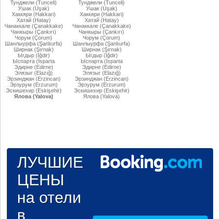
Тунджели (Tunceli)
Тунджели (Tunceli)
Ушак (Uşak)
Ушак (Uşak)
Хаккяри (Hakkari)
Хаккяри (Hakkari)
Хатай (Hatay)
Хатай (Hatay)
Чанаккале (Çanakkake)
Чанаккале (Çanakkake)
Чанкыры (Çankırı)
Чанкыры (Çankırı)
Чорум (Çorum)
Чорум (Çorum)
Шанлыурфа (Şanlıurfa)
Шанлыурфа (Şanlıurfa)
Ширнак (Şırnak)
Ширнак (Şırnak)
Ыгдыр (Iğdir)
Ыгдыр (Iğdir)
Ыспарта (İsparta
Ыспарта (İsparta
Эдирне (Edirne)
Эдирне (Edirne)
Элязыг (Elazığ)
Элязыг (Elazığ)
Эрзинджан (Erzincan)
Эрзинджан (Erzincan)
Эрзурум (Erzurum)
Эрзурум (Erzurum)
Эскишехир (Eskişehir)
Эскишехир (Eskişehir)
Ялова (Yalova)
Ялова (Yalova)
ЛУЧШИЕ
ЦЕНЫ
на отели
в