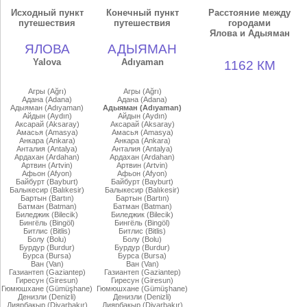
Исходный пункт
Конечный пункт
Расстояние между
путешествия
путешествия
городами
Ялова и Адыяман
ЯЛОВА
АДЫЯМАН
Yalova
Adıyaman
1162 КМ
Агры (Ağrı)
Агры (Ağrı)
Адана (Adana)
Адана (Adana)
Адыяман (Adıyaman)
Адыяман (Adıyaman)
Айдын (Aydın)
Айдын (Aydın)
Аксарай (Aksaray)
Аксарай (Aksaray)
Амасья (Amasya)
Амасья (Amasya)
Анкара (Ankara)
Анкара (Ankara)
Анталия (Antalya)
Анталия (Antalya)
Ардахан (Ardahan)
Ардахан (Ardahan)
Артвин (Artvin)
Артвин (Artvin)
Афьон (Afyon)
Афьон (Afyon)
Байбурт (Bayburt)
Байбурт (Bayburt)
Балыкесир (Balıkesir)
Балыкесир (Balıkesir)
Бартын (Bartın)
Бартын (Bartın)
Батман (Batman)
Батман (Batman)
Биледжик (Bilecik)
Биледжик (Bilecik)
Бингёль (Bingöl)
Бингёль (Bingöl)
Битлис (Bitlis)
Битлис (Bitlis)
Болу (Bolu)
Болу (Bolu)
Бурдур (Burdur)
Бурдур (Burdur)
Бурса (Bursa)
Бурса (Bursa)
Ван (Van)
Ван (Van)
Газиантеп (Gaziantep)
Газиантеп (Gaziantep)
Гиресун (Giresun)
Гиресун (Giresun)
Гюмюшхане (Gümüşhane)
Гюмюшхане (Gümüşhane)
Денизли (Denizli)
Денизли (Denizli)
Диярбакыр (Diyarbakır)
Диярбакыр (Diyarbakır)