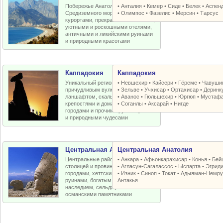
Побережье Анатолийской бухты
•
Анталия
•
Кемер
•
Сиде
•
Белек
•
Аспен
Средиземного моря с отличными
•
Олимпос
•
Фазелис
•
Мерсин
•
Тарсус
курортами, прекрасными пляжами,
уютными и роскошными отелями,
античными и ликийскими руинами
и природными красотами
Каппадокия
Каппадокия
Уникальный регион Турции с
•
Невшехир
•
Кайсери
•
Гёреме
•
Чавуши
причудливым вулканическим
•
Зельве
•
Учхисар
•
Ортахисар
•
Деринк
ланшафтом, скальными церквями,
•
Аванос
•
Гюльшехир
•
Юргюп
•
Мустаф
крепостями и домами, пещерными
•
Соганлы
•
Аксарай
•
Нигде
городами и прочими рукотворными
и природными чудесами
Центральная Анатолия
Центральная Анатолия
Центральные районы Турции со
•
Анкара
•
Афьонкарахисар
•
Конья
•
Бей
столицей и провинциальными
•
Агласун-Сагалассос
•
Ыспарта
•
Эгрид
городами, хеттскими и античными
•
Изник
•
Синоп
•
Токат
•
Адыяман-Немру
руинами, богатым византийским
Антакья
наследием, сельджукскими и
османскими памятниками