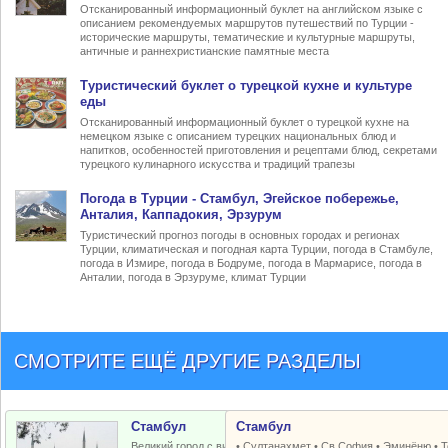
Отсканированный информационный буклет на английском языке с
описанием рекомендуемых маршрутов путешествий по Турции -
исторические маршруты, тематические и культурные маршруты,
античные и раннехристианские памятные места
Туристический
буклет о турецкой кухне
и культуре
еды
Отсканированный информационный буклет о турецкой кухне на
немецком языке с описанием турецких национальных блюд и
напитков, особенностей приготовления и рецептами блюд, секретами
турецкого кулинарного искусства и традиций трапезы
Погода в Турции
- Стамбул, Эгейское побережье,
Анталия, Каппадокия, Эрзурум
Туристический прогноз погоды в основных городах и регионах
Турции, климатическая и погодная карта Турции, погода в Стамбуле,
погода в Измире, погода в Бодруме, погода в Мармарисе, погода в
Анталии, погода в Эрзуруме, климат Турции
СМОТРИТЕ ЕЩЁ ДРУГИЕ РАЗДЕЛЫ
Стамбул
Стамбул
Великий город с византийским и
•
Султанахмет
•
Св.София
•
Эминёню
•
Т