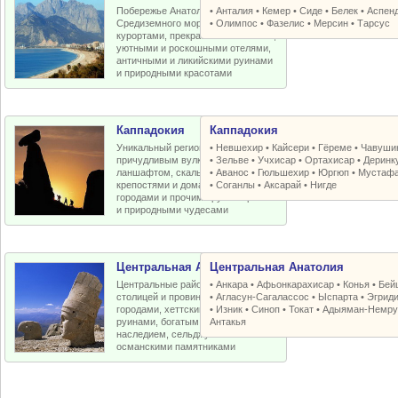
Побережье Анатолийской бухты
•
Анталия
•
Кемер
•
Сиде
•
Белек
•
Аспен
Средиземного моря с отличными
•
Олимпос
•
Фазелис
•
Мерсин
•
Тарсус
курортами, прекрасными пляжами,
уютными и роскошными отелями,
античными и ликийскими руинами
и природными красотами
Каппадокия
Каппадокия
Уникальный регион Турции с
•
Невшехир
•
Кайсери
•
Гёреме
•
Чавуши
причудливым вулканическим
•
Зельве
•
Учхисар
•
Ортахисар
•
Деринк
ланшафтом, скальными церквями,
•
Аванос
•
Гюльшехир
•
Юргюп
•
Мустаф
крепостями и домами, пещерными
•
Соганлы
•
Аксарай
•
Нигде
городами и прочими рукотворными
и природными чудесами
Центральная Анатолия
Центральная Анатолия
Центральные районы Турции со
•
Анкара
•
Афьонкарахисар
•
Конья
•
Бей
столицей и провинциальными
•
Агласун-Сагалассос
•
Ыспарта
•
Эгрид
городами, хеттскими и античными
•
Изник
•
Синоп
•
Токат
•
Адыяман-Немру
руинами, богатым византийским
Антакья
наследием, сельджукскими и
османскими памятниками