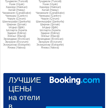
Тунджели (Tunceli)
Тунджели (Tunceli)
Ушак (Uşak)
Ушак (Uşak)
Хаккяри (Hakkari)
Хаккяри (Hakkari)
Хатай (Hatay)
Хатай (Hatay)
Чанаккале (Çanakkake)
Чанаккале (Çanakkake)
Чанкыры (Çankırı)
Чанкыры (Çankırı)
Чорум (Çorum)
Чорум (Çorum)
Шанлыурфа (Şanlıurfa)
Шанлыурфа (Şanlıurfa)
Ширнак (Şırnak)
Ширнак (Şırnak)
Ыгдыр (Iğdir)
Ыгдыр (Iğdir)
Ыспарта (İsparta
Ыспарта (İsparta
Эдирне (Edirne)
Эдирне (Edirne)
Элязыг (Elazığ)
Элязыг (Elazığ)
Эрзинджан (Erzincan)
Эрзинджан (Erzincan)
Эрзурум (Erzurum)
Эрзурум (Erzurum)
Эскишехир (Eskişehir)
Эскишехир (Eskişehir)
Ялова (Yalova)
Ялова (Yalova)
ЛУЧШИЕ
ЦЕНЫ
на отели
в