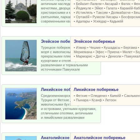
античным наследием, османскими
•
Бейазит-Лалели
•
Аксарай
•
Фатих
•
Фен
мечетями, дворцами, крепостями,
•
Йедикуле
•
Эйюп
•
Галата
•
Каракёй-Ка
христианскими и мусульманскими
•
Истикляль
•
Таксим
•
Долмабахче
•
Беш
святынями, парками, старыми и
•
Ортакёй
•
Румели-Xисары
•
Босфорски
современными кварталами
•
Адалары
•
Ускюдар
•
Кадыкёй
Эгейское побережье
Эгейское побережье
Турецкое побережье Эгейского
•
Измир
•
Чешме
•
Кушадасы
•
Бергама
моря с живописными бухтами,
Мериемана
•
Эфес
•
Приена
•
Милет
•
Бо
прекрасными пляжами, отличными
•
Мармарис
•
Датча
•
Денизли
•
Памуккал
курортами и отелями, античными
развалинами и термальными
источниками Памуккале
Ликийское побережье
Ликийское побережье
Средиземноморское побережье
•
Фетхие
•
Олюдениз
•
Каякёй
•
Саклыкен
Турции от Фетхие до Кемера с
•
Пынара
•
Ксанф
•
Летоон
живописными бухтами, пляжами
и островами, уютными курортами,
отличными отелями, античными
и ликийскими развалинами
Анатолийское побережье
Анатолийское побережье