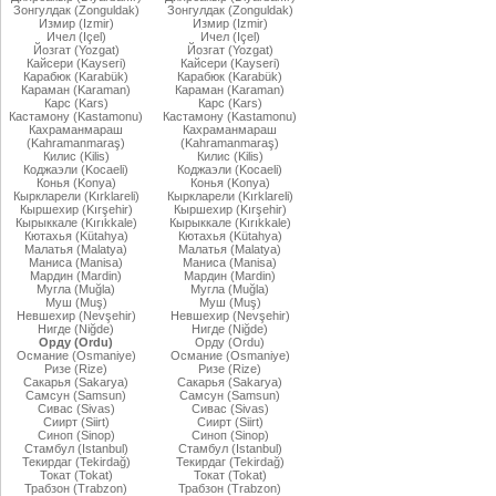
Зонгулдак (Zonguldak)
Зонгулдак (Zonguldak)
Измир (Izmir)
Измир (Izmir)
Ичел (Içel)
Ичел (Içel)
Йозгат (Yozgat)
Йозгат (Yozgat)
Кайсери (Kayseri)
Кайсери (Kayseri)
Карабюк (Karabük)
Карабюк (Karabük)
Караман (Karaman)
Караман (Karaman)
Карс (Kars)
Карс (Kars)
Кастамону (Kastamonu)
Кастамону (Kastamonu)
Кахраманмараш
Кахраманмараш
(Kahramanmaraş)
(Kahramanmaraş)
Килис (Kilis)
Килис (Kilis)
Коджаэли (Kocaeli)
Коджаэли (Kocaeli)
Конья (Konya)
Конья (Konya)
Кыркларели (Kırklareli)
Кыркларели (Kırklareli)
Кыршехир (Kırşehir)
Кыршехир (Kırşehir)
Кырыккале (Kırıkkale)
Кырыккале (Kırıkkale)
Кютахья (Kütahya)
Кютахья (Kütahya)
Малатья (Malatya)
Малатья (Malatya)
Маниса (Manisa)
Маниса (Manisa)
Мардин (Mardin)
Мардин (Mardin)
Мугла (Muğla)
Мугла (Muğla)
Муш (Muş)
Муш (Muş)
Невшехир (Nevşehir)
Невшехир (Nevşehir)
Нигде (Niğde)
Нигде (Niğde)
Орду (Ordu)
Орду (Ordu)
Османие (Osmaniye)
Османие (Osmaniye)
Ризе (Rize)
Ризе (Rize)
Сакарья (Sakarya)
Сакарья (Sakarya)
Самсун (Samsun)
Самсун (Samsun)
Сивас (Sivas)
Сивас (Sivas)
Сиирт (Siirt)
Сиирт (Siirt)
Синоп (Sinop)
Синоп (Sinop)
Стамбул (Istanbul)
Стамбул (Istanbul)
Текирдаг (Tekirdağ)
Текирдаг (Tekirdağ)
Токат (Tokat)
Токат (Tokat)
Трабзон (Trabzon)
Трабзон (Trabzon)