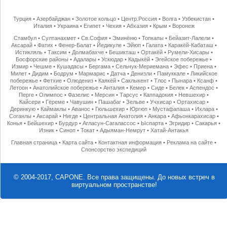
Турция
•
Азербайджан
•
Золотое кольцо
•
Центр.Россия
•
Волга
•
Узбекистан
•
Италия
•
Украина
•
Египет
•
Чехия
•
Абхазия
•
Крым
•
Воронеж
Стамбул
•
Султанахмет
•
Св.София
•
Эминёню
•
Топкапы
•
Бейазит-Лалели
•
Аксарай
•
Фатих
•
Фенер-Балат
•
Йедикуле
•
Эйюп
•
Галата
•
Каракёй-Кабаташ
•
Истикляль
•
Таксим
•
Долмабахче
•
Бешикташ
•
Ортакёй
•
Румели-Хисары
•
Босфорские районы
•
Адалары
•
Ускюдар
•
Кадыкёй
•
Эгейское побережье
•
Измир
•
Чешме
•
Кушадасы
•
Бергама
•
Сельчук-Мериемана
•
Эфес
•
Приена
•
Милет
•
Дидим
•
Бодрум
•
Мармарис
•
Датча
•
Денизли
•
Памуккале
•
Ликийское
побережье
•
Фетхие
•
Олюдениз
•
Каякёй
•
Саклыкент
•
Тлос
•
Пынара
•
Ксанф
•
Летоон
•
Анатолийское побережье
•
Анталия
•
Кемер
•
Сиде
•
Белек
•
Аспендос
•
Перге
•
Олимпос
•
Фазелис
•
Мерсин
•
Тарсус
•
Каппадокия
•
Невшехир
•
Кайсери
•
Гёреме
•
Чавушин
•
Пашабаг
•
Зельве
•
Учхисар
•
Ортахисар
•
Деринкую
•
Каймаклы
•
Аванос
•
Гюльшехир
•
Юргюп
•
Мустафапаша
•
Ихлара
•
Соганлы
•
Аксарай
•
Нигде
•
Центральная Анатолия
•
Анкара
•
Афьонкарахисар
•
Конья
•
Бейшехир
•
Бурдур
•
Агласун-Сагалассос
•
Ыспарта
•
Эгридир
•
Сакарья
•
Изник
•
Синоп
•
Токат
•
Адыяман-Немрут
•
Хатай-Антакья
Главная страница
•
Карта сайта
•
Контактная информация
•
Реклама на сайте
•
Спонсорство экспедиций
© 2004-2017, CAPONE. Все права защищены.
До новых встреч в
виртуальном пространстве!