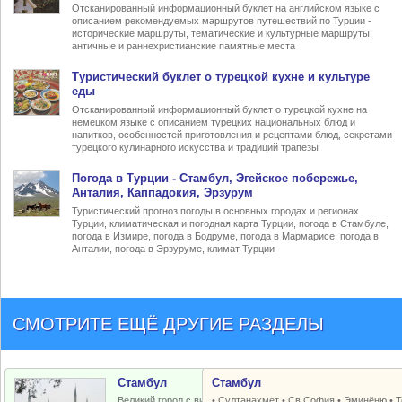
Отсканированный информационный буклет на английском языке с
описанием рекомендуемых маршрутов путешествий по Турции -
исторические маршруты, тематические и культурные маршруты,
античные и раннехристианские памятные места
Туристический
буклет о турецкой кухне
и культуре
еды
Отсканированный информационный буклет о турецкой кухне на
немецком языке с описанием турецких национальных блюд и
напитков, особенностей приготовления и рецептами блюд, секретами
турецкого кулинарного искусства и традиций трапезы
Погода в Турции
- Стамбул, Эгейское побережье,
Анталия, Каппадокия, Эрзурум
Туристический прогноз погоды в основных городах и регионах
Турции, климатическая и погодная карта Турции, погода в Стамбуле,
погода в Измире, погода в Бодруме, погода в Мармарисе, погода в
Анталии, погода в Эрзуруме, климат Турции
СМОТРИТЕ ЕЩЁ ДРУГИЕ РАЗДЕЛЫ
Стамбул
Стамбул
Великий город с византийским и
•
Султанахмет
•
Св.София
•
Эминёню
•
Т