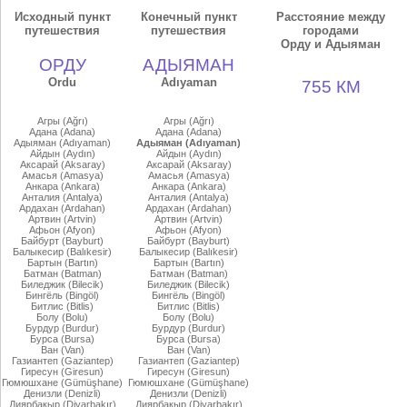
Исходный пункт
Конечный пункт
Расстояние между
путешествия
путешествия
городами
Орду и Адыяман
ОРДУ
АДЫЯМАН
Ordu
Adıyaman
755 КМ
Агры (Ağrı)
Агры (Ağrı)
Адана (Adana)
Адана (Adana)
Адыяман (Adıyaman)
Адыяман (Adıyaman)
Айдын (Aydın)
Айдын (Aydın)
Аксарай (Aksaray)
Аксарай (Aksaray)
Амасья (Amasya)
Амасья (Amasya)
Анкара (Ankara)
Анкара (Ankara)
Анталия (Antalya)
Анталия (Antalya)
Ардахан (Ardahan)
Ардахан (Ardahan)
Артвин (Artvin)
Артвин (Artvin)
Афьон (Afyon)
Афьон (Afyon)
Байбурт (Bayburt)
Байбурт (Bayburt)
Балыкесир (Balıkesir)
Балыкесир (Balıkesir)
Бартын (Bartın)
Бартын (Bartın)
Батман (Batman)
Батман (Batman)
Биледжик (Bilecik)
Биледжик (Bilecik)
Бингёль (Bingöl)
Бингёль (Bingöl)
Битлис (Bitlis)
Битлис (Bitlis)
Болу (Bolu)
Болу (Bolu)
Бурдур (Burdur)
Бурдур (Burdur)
Бурса (Bursa)
Бурса (Bursa)
Ван (Van)
Ван (Van)
Газиантеп (Gaziantep)
Газиантеп (Gaziantep)
Гиресун (Giresun)
Гиресун (Giresun)
Гюмюшхане (Gümüşhane)
Гюмюшхане (Gümüşhane)
Денизли (Denizli)
Денизли (Denizli)
Диярбакыр (Diyarbakır)
Диярбакыр (Diyarbakır)