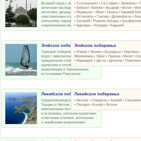
Великий город с византийским и
•
Султанахмет
•
Св.София
•
Эминёню
•
Т
античным наследием, османскими
•
Бейазит-Лалели
•
Аксарай
•
Фатих
•
Фен
мечетями, дворцами, крепостями,
•
Йедикуле
•
Эйюп
•
Галата
•
Каракёй-Ка
христианскими и мусульманскими
•
Истикляль
•
Таксим
•
Долмабахче
•
Беш
святынями, парками, старыми и
•
Ортакёй
•
Румели-Xисары
•
Босфорски
современными кварталами
•
Адалары
•
Ускюдар
•
Кадыкёй
Эгейское побережье
Эгейское побережье
Турецкое побережье Эгейского
•
Измир
•
Чешме
•
Кушадасы
•
Бергама
моря с живописными бухтами,
Мериемана
•
Эфес
•
Приена
•
Милет
•
Бо
прекрасными пляжами, отличными
•
Мармарис
•
Датча
•
Денизли
•
Памуккал
курортами и отелями, античными
развалинами и термальными
источниками Памуккале
Ликийское побережье
Ликийское побережье
Средиземноморское побережье
•
Фетхие
•
Олюдениз
•
Каякёй
•
Саклыкен
Турции от Фетхие до Кемера с
•
Пынара
•
Ксанф
•
Летоон
живописными бухтами, пляжами
и островами, уютными курортами,
отличными отелями, античными
и ликийскими развалинами