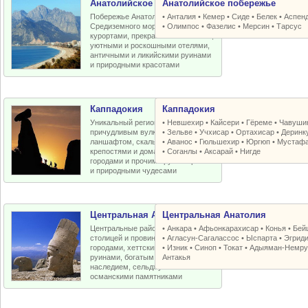
Анатолийское побережье
Анатолийское побережье
Побережье Анатолийской бухты
•
Анталия
•
Кемер
•
Сиде
•
Белек
•
Аспен
Средиземного моря с отличными
•
Олимпос
•
Фазелис
•
Мерсин
•
Тарсус
курортами, прекрасными пляжами,
уютными и роскошными отелями,
античными и ликийскими руинами
и природными красотами
Каппадокия
Каппадокия
Уникальный регион Турции с
•
Невшехир
•
Кайсери
•
Гёреме
•
Чавуши
причудливым вулканическим
•
Зельве
•
Учхисар
•
Ортахисар
•
Деринк
ланшафтом, скальными церквями,
•
Аванос
•
Гюльшехир
•
Юргюп
•
Мустаф
крепостями и домами, пещерными
•
Соганлы
•
Аксарай
•
Нигде
городами и прочими рукотворными
и природными чудесами
Центральная Анатолия
Центральная Анатолия
Центральные районы Турции со
•
Анкара
•
Афьонкарахисар
•
Конья
•
Бей
столицей и провинциальными
•
Агласун-Сагалассос
•
Ыспарта
•
Эгрид
городами, хеттскими и античными
•
Изник
•
Синоп
•
Токат
•
Адыяман-Немру
руинами, богатым византийским
Антакья
наследием, сельджукскими и
османскими памятниками