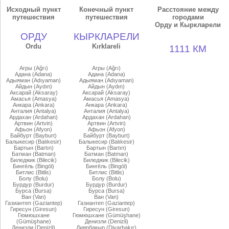
Исходный пункт
Конечный пункт
Расстояние между
путешествия
путешествия
городами
Орду и Кыркларели
ОРДУ
КЫРКЛАРЕЛИ
Ordu
Kırklareli
1111 КМ
Агры (Ağrı)
Агры (Ağrı)
Адана (Adana)
Адана (Adana)
Адыяман (Adıyaman)
Адыяман (Adıyaman)
Айдын (Aydın)
Айдын (Aydın)
Аксарай (Aksaray)
Аксарай (Aksaray)
Амасья (Amasya)
Амасья (Amasya)
Анкара (Ankara)
Анкара (Ankara)
Анталия (Antalya)
Анталия (Antalya)
Ардахан (Ardahan)
Ардахан (Ardahan)
Артвин (Artvin)
Артвин (Artvin)
Афьон (Afyon)
Афьон (Afyon)
Байбурт (Bayburt)
Байбурт (Bayburt)
Балыкесир (Balıkesir)
Балыкесир (Balıkesir)
Бартын (Bartın)
Бартын (Bartın)
Батман (Batman)
Батман (Batman)
Биледжик (Bilecik)
Биледжик (Bilecik)
Бингёль (Bingöl)
Бингёль (Bingöl)
Битлис (Bitlis)
Битлис (Bitlis)
Болу (Bolu)
Болу (Bolu)
Бурдур (Burdur)
Бурдур (Burdur)
Бурса (Bursa)
Бурса (Bursa)
Ван (Van)
Ван (Van)
Газиантеп (Gaziantep)
Газиантеп (Gaziantep)
Гиресун (Giresun)
Гиресун (Giresun)
Гюмюшхане
Гюмюшхане (Gümüşhane)
(Gümüşhane)
Денизли (Denizli)
Денизли (Denizli)
Диярбакыр (Diyarbakır)