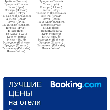
Трабзон (Trabzon)
Тунджели (Tunceli)
Тунджели (Tunceli)
Ушак (Uşak)
Ушак (Uşak)
Хаккяри (Hakkari)
Хаккяри (Hakkari)
Хатай (Hatay)
Хатай (Hatay)
Чанаккале (Çanakkake)
Чанаккале (Çanakkake)
Чанкыры (Çankırı)
Чанкыры (Çankırı)
Чорум (Çorum)
Чорум (Çorum)
Шанлыурфа (Şanlıurfa)
Шанлыурфа (Şanlıurfa)
Ширнак (Şırnak)
Ширнак (Şırnak)
Ыгдыр (Iğdir)
Ыгдыр (Iğdir)
Ыспарта (İsparta
Ыспарта (İsparta
Эдирне (Edirne)
Эдирне (Edirne)
Элязыг (Elazığ)
Элязыг (Elazığ)
Эрзинджан (Erzincan)
Эрзинджан (Erzincan)
Эрзурум (Erzurum)
Эрзурум (Erzurum)
Эскишехир (Eskişehir)
Эскишехир (Eskişehir)
Ялова (Yalova)
Ялова (Yalova)
ЛУЧШИЕ
ЦЕНЫ
на отели