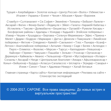
Турция
•
Азербайджан
•
Золотое кольцо
•
Центр.Россия
•
Волга
•
Узбекистан
•
Италия
•
Украина
•
Египет
•
Чехия
•
Абхазия
•
Крым
•
Воронеж
Стамбул
•
Султанахмет
•
Св.София
•
Эминёню
•
Топкапы
•
Бейазит-Лалели
•
Аксарай
•
Фатих
•
Фенер-Балат
•
Йедикуле
•
Эйюп
•
Галата
•
Каракёй-Кабаташ
•
Истикляль
•
Таксим
•
Долмабахче
•
Бешикташ
•
Ортакёй
•
Румели-Хисары
•
Босфорские районы
•
Адалары
•
Ускюдар
•
Кадыкёй
•
Эгейское побережье
•
Измир
•
Чешме
•
Кушадасы
•
Бергама
•
Сельчук-Мериемана
•
Эфес
•
Приена
•
Милет
•
Дидим
•
Бодрум
•
Мармарис
•
Датча
•
Денизли
•
Памуккале
•
Ликийское
побережье
•
Фетхие
•
Олюдениз
•
Каякёй
•
Саклыкент
•
Тлос
•
Пынара
•
Ксанф
•
Летоон
•
Анатолийское побережье
•
Анталия
•
Кемер
•
Сиде
•
Белек
•
Аспендос
•
Перге
•
Олимпос
•
Фазелис
•
Мерсин
•
Тарсус
•
Каппадокия
•
Невшехир
•
Кайсери
•
Гёреме
•
Чавушин
•
Пашабаг
•
Зельве
•
Учхисар
•
Ортахисар
•
Деринкую
•
Каймаклы
•
Аванос
•
Гюльшехир
•
Юргюп
•
Мустафапаша
•
Ихлара
•
Соганлы
•
Аксарай
•
Нигде
•
Центральная Анатолия
•
Анкара
•
Афьонкарахисар
•
Конья
•
Бейшехир
•
Бурдур
•
Агласун-Сагалассос
•
Ыспарта
•
Эгридир
•
Сакарья
•
Изник
•
Синоп
•
Токат
•
Адыяман-Немрут
•
Хатай-Антакья
Главная страница
•
Карта сайта
•
Контактная информация
•
Реклама на сайте
•
Спонсорство экспедиций
© 2004-2017, CAPONE. Все права защищены.
До новых встреч в
виртуальном пространстве!