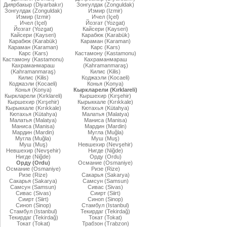
Диярбакыр (Diyarbakır)
Зонгулдак (Zonguldak)
Зонгулдак (Zonguldak)
Измир (Izmir)
Измир (Izmir)
Ичел (Içel)
Ичел (Içel)
Йозгат (Yozgat)
Йозгат (Yozgat)
Кайсери (Kayseri)
Кайсери (Kayseri)
Карабюк (Karabük)
Карабюк (Karabük)
Караман (Karaman)
Караман (Karaman)
Карс (Kars)
Карс (Kars)
Кастамону (Kastamonu)
Кастамону (Kastamonu)
Кахраманмараш
Кахраманмараш
(Kahramanmaraş)
(Kahramanmaraş)
Килис (Kilis)
Килис (Kilis)
Коджаэли (Kocaeli)
Коджаэли (Kocaeli)
Конья (Konya)
Конья (Konya)
Кыркларели (Kırklareli)
Кыркларели (Kırklareli)
Кыршехир (Kırşehir)
Кыршехир (Kırşehir)
Кырыккале (Kırıkkale)
Кырыккале (Kırıkkale)
Кютахья (Kütahya)
Кютахья (Kütahya)
Малатья (Malatya)
Малатья (Malatya)
Маниса (Manisa)
Маниса (Manisa)
Мардин (Mardin)
Мардин (Mardin)
Мугла (Muğla)
Мугла (Muğla)
Муш (Muş)
Муш (Muş)
Невшехир (Nevşehir)
Невшехир (Nevşehir)
Нигде (Niğde)
Нигде (Niğde)
Орду (Ordu)
Орду (Ordu)
Османие (Osmaniye)
Османие (Osmaniye)
Ризе (Rize)
Ризе (Rize)
Сакарья (Sakarya)
Сакарья (Sakarya)
Самсун (Samsun)
Самсун (Samsun)
Сивас (Sivas)
Сивас (Sivas)
Сиирт (Siirt)
Сиирт (Siirt)
Синоп (Sinop)
Синоп (Sinop)
Стамбул (Istanbul)
Стамбул (Istanbul)
Текирдаг (Tekirdağ)
Текирдаг (Tekirdağ)
Токат (Tokat)
Токат (Tokat)
Трабзон (Trabzon)