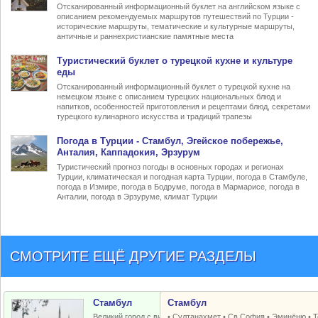
Отсканированный информационный буклет на английском языке с
описанием рекомендуемых маршрутов путешествий по Турции -
исторические маршруты, тематические и культурные маршруты,
античные и раннехристианские памятные места
Туристический
буклет о турецкой кухне
и культуре
еды
Отсканированный информационный буклет о турецкой кухне на
немецком языке с описанием турецких национальных блюд и
напитков, особенностей приготовления и рецептами блюд, секретами
турецкого кулинарного искусства и традиций трапезы
Погода в Турции
- Стамбул, Эгейское побережье,
Анталия, Каппадокия, Эрзурум
Туристический прогноз погоды в основных городах и регионах
Турции, климатическая и погодная карта Турции, погода в Стамбуле,
погода в Измире, погода в Бодруме, погода в Мармарисе, погода в
Анталии, погода в Эрзуруме, климат Турции
СМОТРИТЕ ЕЩЁ ДРУГИЕ РАЗДЕЛЫ
Стамбул
Стамбул
Великий город с византийским и
•
Султанахмет
•
Св.София
•
Эминёню
•
Т