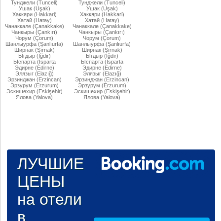
Тунджели (Tunceli)
Тунджели (Tunceli)
Ушак (Uşak)
Ушак (Uşak)
Хаккяри (Hakkari)
Хаккяри (Hakkari)
Хатай (Hatay)
Хатай (Hatay)
Чанаккале (Çanakkake)
Чанаккале (Çanakkake)
Чанкыры (Çankırı)
Чанкыры (Çankırı)
Чорум (Çorum)
Чорум (Çorum)
Шанлыурфа (Şanlıurfa)
Шанлыурфа (Şanlıurfa)
Ширнак (Şırnak)
Ширнак (Şırnak)
Ыгдыр (Iğdir)
Ыгдыр (Iğdir)
Ыспарта (İsparta
Ыспарта (İsparta
Эдирне (Edirne)
Эдирне (Edirne)
Элязыг (Elazığ)
Элязыг (Elazığ)
Эрзинджан (Erzincan)
Эрзинджан (Erzincan)
Эрзурум (Erzurum)
Эрзурум (Erzurum)
Эскишехир (Eskişehir)
Эскишехир (Eskişehir)
Ялова (Yalova)
Ялова (Yalova)
ЛУЧШИЕ
ЦЕНЫ
на отели
в