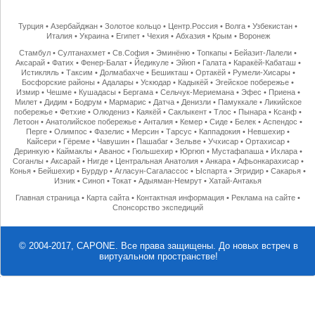
Турция
•
Азербайджан
•
Золотое кольцо
•
Центр.Россия
•
Волга
•
Узбекистан
•
Италия
•
Украина
•
Египет
•
Чехия
•
Абхазия
•
Крым
•
Воронеж
Стамбул
•
Султанахмет
•
Св.София
•
Эминёню
•
Топкапы
•
Бейазит-Лалели
•
Аксарай
•
Фатих
•
Фенер-Балат
•
Йедикуле
•
Эйюп
•
Галата
•
Каракёй-Кабаташ
•
Истикляль
•
Таксим
•
Долмабахче
•
Бешикташ
•
Ортакёй
•
Румели-Хисары
•
Босфорские районы
•
Адалары
•
Ускюдар
•
Кадыкёй
•
Эгейское побережье
•
Измир
•
Чешме
•
Кушадасы
•
Бергама
•
Сельчук-Мериемана
•
Эфес
•
Приена
•
Милет
•
Дидим
•
Бодрум
•
Мармарис
•
Датча
•
Денизли
•
Памуккале
•
Ликийское
побережье
•
Фетхие
•
Олюдениз
•
Каякёй
•
Саклыкент
•
Тлос
•
Пынара
•
Ксанф
•
Летоон
•
Анатолийское побережье
•
Анталия
•
Кемер
•
Сиде
•
Белек
•
Аспендос
•
Перге
•
Олимпос
•
Фазелис
•
Мерсин
•
Тарсус
•
Каппадокия
•
Невшехир
•
Кайсери
•
Гёреме
•
Чавушин
•
Пашабаг
•
Зельве
•
Учхисар
•
Ортахисар
•
Деринкую
•
Каймаклы
•
Аванос
•
Гюльшехир
•
Юргюп
•
Мустафапаша
•
Ихлара
•
Соганлы
•
Аксарай
•
Нигде
•
Центральная Анатолия
•
Анкара
•
Афьонкарахисар
•
Конья
•
Бейшехир
•
Бурдур
•
Агласун-Сагалассос
•
Ыспарта
•
Эгридир
•
Сакарья
•
Изник
•
Синоп
•
Токат
•
Адыяман-Немрут
•
Хатай-Антакья
Главная страница
•
Карта сайта
•
Контактная информация
•
Реклама на сайте
•
Спонсорство экспедиций
© 2004-2017, CAPONE. Все права защищены.
До новых встреч в
виртуальном пространстве!