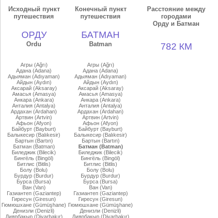
Исходный пункт
Конечный пункт
Расстояние между
путешествия
путешествия
городами
Орду и Батман
ОРДУ
БАТМАН
Ordu
Batman
782 КМ
Агры (Ağrı)
Агры (Ağrı)
Адана (Adana)
Адана (Adana)
Адыяман (Adıyaman)
Адыяман (Adıyaman)
Айдын (Aydın)
Айдын (Aydın)
Аксарай (Aksaray)
Аксарай (Aksaray)
Амасья (Amasya)
Амасья (Amasya)
Анкара (Ankara)
Анкара (Ankara)
Анталия (Antalya)
Анталия (Antalya)
Ардахан (Ardahan)
Ардахан (Ardahan)
Артвин (Artvin)
Артвин (Artvin)
Афьон (Afyon)
Афьон (Afyon)
Байбурт (Bayburt)
Байбурт (Bayburt)
Балыкесир (Balıkesir)
Балыкесир (Balıkesir)
Бартын (Bartın)
Бартын (Bartın)
Батман (Batman)
Батман (Batman)
Биледжик (Bilecik)
Биледжик (Bilecik)
Бингёль (Bingöl)
Бингёль (Bingöl)
Битлис (Bitlis)
Битлис (Bitlis)
Болу (Bolu)
Болу (Bolu)
Бурдур (Burdur)
Бурдур (Burdur)
Бурса (Bursa)
Бурса (Bursa)
Ван (Van)
Ван (Van)
Газиантеп (Gaziantep)
Газиантеп (Gaziantep)
Гиресун (Giresun)
Гиресун (Giresun)
Гюмюшхане (Gümüşhane)
Гюмюшхане (Gümüşhane)
Денизли (Denizli)
Денизли (Denizli)
Диярбакыр (Diyarbakır)
Диярбакыр (Diyarbakır)