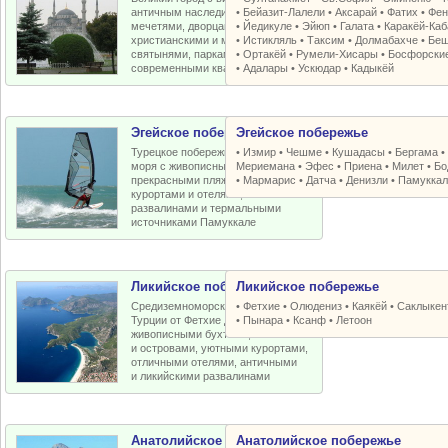
античным наследием, османскими
•
Бейазит-Лалели
•
Аксарай
•
Фатих
•
Фен
мечетями, дворцами, крепостями,
•
Йедикуле
•
Эйюп
•
Галата
•
Каракёй-Ка
христианскими и мусульманскими
•
Истикляль
•
Таксим
•
Долмабахче
•
Беш
святынями, парками, старыми и
•
Ортакёй
•
Румели-Xисары
•
Босфорски
современными кварталами
•
Адалары
•
Ускюдар
•
Кадыкёй
Эгейское побережье
Эгейское побережье
Турецкое побережье Эгейского
•
Измир
•
Чешме
•
Кушадасы
•
Бергама
моря с живописными бухтами,
Мериемана
•
Эфес
•
Приена
•
Милет
•
Бо
прекрасными пляжами, отличными
•
Мармарис
•
Датча
•
Денизли
•
Памуккал
курортами и отелями, античными
развалинами и термальными
источниками Памуккале
Ликийское побережье
Ликийское побережье
Средиземноморское побережье
•
Фетхие
•
Олюдениз
•
Каякёй
•
Саклыкен
Турции от Фетхие до Кемера с
•
Пынара
•
Ксанф
•
Летоон
живописными бухтами, пляжами
и островами, уютными курортами,
отличными отелями, античными
и ликийскими развалинами
Анатолийское побережье
Анатолийское побережье