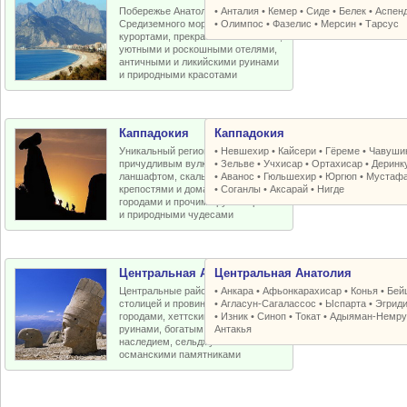
Побережье Анатолийской бухты
•
Анталия
•
Кемер
•
Сиде
•
Белек
•
Аспен
Средиземного моря с отличными
•
Олимпос
•
Фазелис
•
Мерсин
•
Тарсус
курортами, прекрасными пляжами,
уютными и роскошными отелями,
античными и ликийскими руинами
и природными красотами
Каппадокия
Каппадокия
Уникальный регион Турции с
•
Невшехир
•
Кайсери
•
Гёреме
•
Чавуши
причудливым вулканическим
•
Зельве
•
Учхисар
•
Ортахисар
•
Деринк
ланшафтом, скальными церквями,
•
Аванос
•
Гюльшехир
•
Юргюп
•
Мустаф
крепостями и домами, пещерными
•
Соганлы
•
Аксарай
•
Нигде
городами и прочими рукотворными
и природными чудесами
Центральная Анатолия
Центральная Анатолия
Центральные районы Турции со
•
Анкара
•
Афьонкарахисар
•
Конья
•
Бей
столицей и провинциальными
•
Агласун-Сагалассос
•
Ыспарта
•
Эгрид
городами, хеттскими и античными
•
Изник
•
Синоп
•
Токат
•
Адыяман-Немру
руинами, богатым византийским
Антакья
наследием, сельджукскими и
османскими памятниками