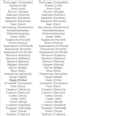
Зонгулдак (Zonguldak)
Зонгулдак (Zonguldak)
Измир (Izmir)
Измир (Izmir)
Ичел (Içel)
Ичел (Içel)
Йозгат (Yozgat)
Йозгат (Yozgat)
Кайсери (Kayseri)
Кайсери (Kayseri)
Карабюк (Karabük)
Карабюк (Karabük)
Караман (Karaman)
Караман (Karaman)
Карс (Kars)
Карс (Kars)
Кастамону (Kastamonu)
Кастамону (Kastamonu)
Кахраманмараш
Кахраманмараш
(Kahramanmaraş)
(Kahramanmaraş)
Килис (Kilis)
Килис (Kilis)
Коджаэли (Kocaeli)
Коджаэли (Kocaeli)
Конья (Konya)
Конья (Konya)
Кыркларели (Kırklareli)
Кыркларели (Kırklareli)
Кыршехир (Kırşehir)
Кыршехир (Kırşehir)
Кырыккале (Kırıkkale)
Кырыккале (Kırıkkale)
Кютахья (Kütahya)
Кютахья (Kütahya)
Малатья (Malatya)
Малатья (Malatya)
Маниса (Manisa)
Маниса (Manisa)
Мардин (Mardin)
Мардин (Mardin)
Мугла (Muğla)
Мугла (Muğla)
Муш (Muş)
Муш (Muş)
Невшехир (Nevşehir)
Невшехир (Nevşehir)
Нигде (Niğde)
Нигде (Niğde)
Орду (Ordu)
Орду (Ordu)
Османие (Osmaniye)
Османие (Osmaniye)
Ризе (Rize)
Ризе (Rize)
Сакарья (Sakarya)
Сакарья (Sakarya)
Самсун (Samsun)
Самсун (Samsun)
Сивас (Sivas)
Сивас (Sivas)
Сиирт (Siirt)
Сиирт (Siirt)
Синоп (Sinop)
Синоп (Sinop)
Стамбул (Istanbul)
Стамбул (Istanbul)
Текирдаг (Tekirdağ)
Текирдаг (Tekirdağ)
Токат (Tokat)
Токат (Tokat)
Трабзон (Trabzon)
Трабзон (Trabzon)