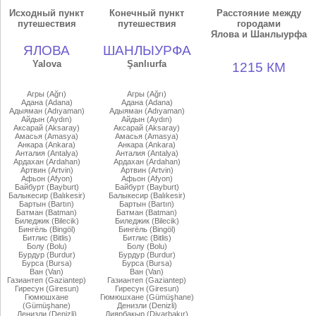
Исходный пункт
Конечный пункт
Расстояние между
путешествия
путешествия
городами
Ялова и Шанлыурфа
ЯЛОВА
ШАНЛЫУРФА
Yalova
Şanlıurfa
1215 КМ
Агры (Ağrı)
Агры (Ağrı)
Адана (Adana)
Адана (Adana)
Адыяман (Adıyaman)
Адыяман (Adıyaman)
Айдын (Aydın)
Айдын (Aydın)
Аксарай (Aksaray)
Аксарай (Aksaray)
Амасья (Amasya)
Амасья (Amasya)
Анкара (Ankara)
Анкара (Ankara)
Анталия (Antalya)
Анталия (Antalya)
Ардахан (Ardahan)
Ардахан (Ardahan)
Артвин (Artvin)
Артвин (Artvin)
Афьон (Afyon)
Афьон (Afyon)
Байбурт (Bayburt)
Байбурт (Bayburt)
Балыкесир (Balıkesir)
Балыкесир (Balıkesir)
Бартын (Bartın)
Бартын (Bartın)
Батман (Batman)
Батман (Batman)
Биледжик (Bilecik)
Биледжик (Bilecik)
Бингёль (Bingöl)
Бингёль (Bingöl)
Битлис (Bitlis)
Битлис (Bitlis)
Болу (Bolu)
Болу (Bolu)
Бурдур (Burdur)
Бурдур (Burdur)
Бурса (Bursa)
Бурса (Bursa)
Ван (Van)
Ван (Van)
Газиантеп (Gaziantep)
Газиантеп (Gaziantep)
Гиресун (Giresun)
Гиресун (Giresun)
Гюмюшхане
Гюмюшхане (Gümüşhane)
(Gümüşhane)
Денизли (Denizli)
Денизли (Denizli)
Диярбакыр (Diyarbakır)