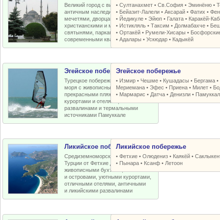
Великий город с византийским и
•
Султанахмет
•
Св.София
•
Эминёню
•
Т
античным наследием, османскими
•
Бейазит-Лалели
•
Аксарай
•
Фатих
•
Фен
мечетями, дворцами, крепостями,
•
Йедикуле
•
Эйюп
•
Галата
•
Каракёй-Ка
христианскими и мусульманскими
•
Истикляль
•
Таксим
•
Долмабахче
•
Беш
святынями, парками, старыми и
•
Ортакёй
•
Румели-Xисары
•
Босфорски
современными кварталами
•
Адалары
•
Ускюдар
•
Кадыкёй
Эгейское побережье
Эгейское побережье
Турецкое побережье Эгейского
•
Измир
•
Чешме
•
Кушадасы
•
Бергама
моря с живописными бухтами,
Мериемана
•
Эфес
•
Приена
•
Милет
•
Бо
прекрасными пляжами, отличными
•
Мармарис
•
Датча
•
Денизли
•
Памуккал
курортами и отелями, античными
развалинами и термальными
источниками Памуккале
Ликийское побережье
Ликийское побережье
Средиземноморское побережье
•
Фетхие
•
Олюдениз
•
Каякёй
•
Саклыкен
Турции от Фетхие до Кемера с
•
Пынара
•
Ксанф
•
Летоон
живописными бухтами, пляжами
и островами, уютными курортами,
отличными отелями, античными
и ликийскими развалинами