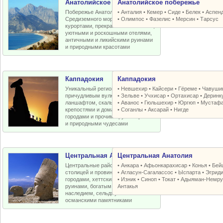
Анатолийское побережье
Анатолийское побережье
Побережье Анатолийской бухты
•
Анталия
•
Кемер
•
Сиде
•
Белек
•
Аспен
Средиземного моря с отличными
•
Олимпос
•
Фазелис
•
Мерсин
•
Тарсус
курортами, прекрасными пляжами,
уютными и роскошными отелями,
античными и ликийскими руинами
и природными красотами
Каппадокия
Каппадокия
Уникальный регион Турции с
•
Невшехир
•
Кайсери
•
Гёреме
•
Чавуши
причудливым вулканическим
•
Зельве
•
Учхисар
•
Ортахисар
•
Деринк
ланшафтом, скальными церквями,
•
Аванос
•
Гюльшехир
•
Юргюп
•
Мустаф
крепостями и домами, пещерными
•
Соганлы
•
Аксарай
•
Нигде
городами и прочими рукотворными
и природными чудесами
Центральная Анатолия
Центральная Анатолия
Центральные районы Турции со
•
Анкара
•
Афьонкарахисар
•
Конья
•
Бей
столицей и провинциальными
•
Агласун-Сагалассос
•
Ыспарта
•
Эгрид
городами, хеттскими и античными
•
Изник
•
Синоп
•
Токат
•
Адыяман-Немру
руинами, богатым византийским
Антакья
наследием, сельджукскими и
османскими памятниками