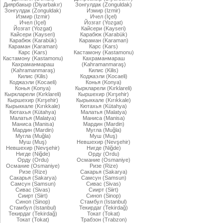
Диярбакыр (Diyarbakır)
Зонгулдак (Zonguldak)
Зонгулдак (Zonguldak)
Измир (Izmir)
Измир (Izmir)
Ичел (Içel)
Ичел (Içel)
Йозгат (Yozgat)
Йозгат (Yozgat)
Кайсери (Kayseri)
Кайсери (Kayseri)
Карабюк (Karabük)
Карабюк (Karabük)
Караман (Karaman)
Караман (Karaman)
Карс (Kars)
Карс (Kars)
Кастамону (Kastamonu)
Кастамону (Kastamonu)
Кахраманмараш
Кахраманмараш
(Kahramanmaraş)
(Kahramanmaraş)
Килис (Kilis)
Килис (Kilis)
Коджаэли (Kocaeli)
Коджаэли (Kocaeli)
Конья (Konya)
Конья (Konya)
Кыркларели (Kırklareli)
Кыркларели (Kırklareli)
Кыршехир (Kırşehir)
Кыршехир (Kırşehir)
Кырыккале (Kırıkkale)
Кырыккале (Kırıkkale)
Кютахья (Kütahya)
Кютахья (Kütahya)
Малатья (Malatya)
Малатья (Malatya)
Маниса (Manisa)
Маниса (Manisa)
Мардин (Mardin)
Мардин (Mardin)
Мугла (Muğla)
Мугла (Muğla)
Муш (Muş)
Муш (Muş)
Невшехир (Nevşehir)
Невшехир (Nevşehir)
Нигде (Niğde)
Нигде (Niğde)
Орду (Ordu)
Орду (Ordu)
Османие (Osmaniye)
Османие (Osmaniye)
Ризе (Rize)
Ризе (Rize)
Сакарья (Sakarya)
Сакарья (Sakarya)
Самсун (Samsun)
Самсун (Samsun)
Сивас (Sivas)
Сивас (Sivas)
Сиирт (Siirt)
Сиирт (Siirt)
Синоп (Sinop)
Синоп (Sinop)
Стамбул (Istanbul)
Стамбул (Istanbul)
Текирдаг (Tekirdağ)
Текирдаг (Tekirdağ)
Токат (Tokat)
Токат (Tokat)
Трабзон (Trabzon)