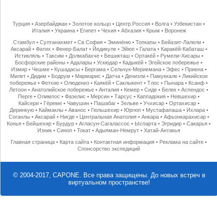
Турция
•
Азербайджан
•
Золотое кольцо
•
Центр.Россия
•
Волга
•
Узбекистан
•
Италия
•
Украина
•
Египет
•
Чехия
•
Абхазия
•
Крым
•
Воронеж
Стамбул
•
Султанахмет
•
Св.София
•
Эминёню
•
Топкапы
•
Бейазит-Лалели
•
Аксарай
•
Фатих
•
Фенер-Балат
•
Йедикуле
•
Эйюп
•
Галата
•
Каракёй-Кабаташ
•
Истикляль
•
Таксим
•
Долмабахче
•
Бешикташ
•
Ортакёй
•
Румели-Хисары
•
Босфорские районы
•
Адалары
•
Ускюдар
•
Кадыкёй
•
Эгейское побережье
•
Измир
•
Чешме
•
Кушадасы
•
Бергама
•
Сельчук-Мериемана
•
Эфес
•
Приена
•
Милет
•
Дидим
•
Бодрум
•
Мармарис
•
Датча
•
Денизли
•
Памуккале
•
Ликийское
побережье
•
Фетхие
•
Олюдениз
•
Каякёй
•
Саклыкент
•
Тлос
•
Пынара
•
Ксанф
•
Летоон
•
Анатолийское побережье
•
Анталия
•
Кемер
•
Сиде
•
Белек
•
Аспендос
•
Перге
•
Олимпос
•
Фазелис
•
Мерсин
•
Тарсус
•
Каппадокия
•
Невшехир
•
Кайсери
•
Гёреме
•
Чавушин
•
Пашабаг
•
Зельве
•
Учхисар
•
Ортахисар
•
Деринкую
•
Каймаклы
•
Аванос
•
Гюльшехир
•
Юргюп
•
Мустафапаша
•
Ихлара
•
Соганлы
•
Аксарай
•
Нигде
•
Центральная Анатолия
•
Анкара
•
Афьонкарахисар
•
Конья
•
Бейшехир
•
Бурдур
•
Агласун-Сагалассос
•
Ыспарта
•
Эгридир
•
Сакарья
•
Изник
•
Синоп
•
Токат
•
Адыяман-Немрут
•
Хатай-Антакья
Главная страница
•
Карта сайта
•
Контактная информация
•
Реклама на сайте
•
Спонсорство экспедиций
© 2004-2017, CAPONE. Все права защищены.
До новых встреч в
виртуальном пространстве!