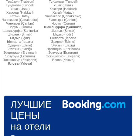
Трабзон (Trabzon)
Тунджели (Tunceli)
Тунджели (Tunceli)
Ушак (Uşak)
Ушак (Uşak)
Хаккяри (Hakkari)
Хаккяри (Hakkari)
Хатай (Hatay)
Хатай (Hatay)
Чанаккале (Çanakkake)
Чанаккале (Çanakkake)
Чанкыры (Çankırı)
Чанкыры (Çankırı)
Чорум (Çorum)
Чорум (Çorum)
Шанлыурфа (Şanlıurfa)
Шанлыурфа (Şanlıurfa)
Ширнак (Şırnak)
Ширнак (Şırnak)
Ыгдыр (Iğdir)
Ыгдыр (Iğdir)
Ыспарта (İsparta
Ыспарта (İsparta
Эдирне (Edirne)
Эдирне (Edirne)
Элязыг (Elazığ)
Элязыг (Elazığ)
Эрзинджан (Erzincan)
Эрзинджан (Erzincan)
Эрзурум (Erzurum)
Эрзурум (Erzurum)
Эскишехир (Eskişehir)
Эскишехир (Eskişehir)
Ялова (Yalova)
Ялова (Yalova)
ЛУЧШИЕ
ЦЕНЫ
на отели