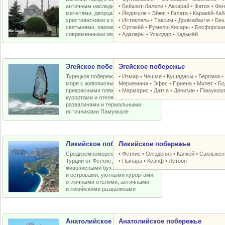
античным наследием, османскими
•
Бейазит-Лалели
•
Аксарай
•
Фатих
•
Фен
мечетями, дворцами, крепостями,
•
Йедикуле
•
Эйюп
•
Галата
•
Каракёй-Ка
христианскими и мусульманскими
•
Истикляль
•
Таксим
•
Долмабахче
•
Беш
святынями, парками, старыми и
•
Ортакёй
•
Румели-Xисары
•
Босфорски
современными кварталами
•
Адалары
•
Ускюдар
•
Кадыкёй
Эгейское побережье
Эгейское побережье
Турецкое побережье Эгейского
•
Измир
•
Чешме
•
Кушадасы
•
Бергама
моря с живописными бухтами,
Мериемана
•
Эфес
•
Приена
•
Милет
•
Бо
прекрасными пляжами, отличными
•
Мармарис
•
Датча
•
Денизли
•
Памуккал
курортами и отелями, античными
развалинами и термальными
источниками Памуккале
Ликийское побережье
Ликийское побережье
Средиземноморское побережье
•
Фетхие
•
Олюдениз
•
Каякёй
•
Саклыкен
Турции от Фетхие до Кемера с
•
Пынара
•
Ксанф
•
Летоон
живописными бухтами, пляжами
и островами, уютными курортами,
отличными отелями, античными
и ликийскими развалинами
Анатолийское побережье
Анатолийское побережье