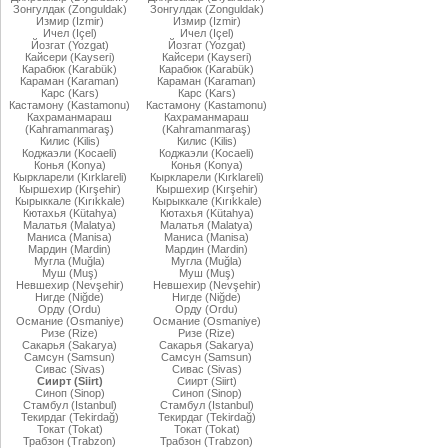
Зонгулдак (Zonguldak)
Зонгулдак (Zonguldak)
Измир (Izmir)
Измир (Izmir)
Ичел (Içel)
Ичел (Içel)
Йозгат (Yozgat)
Йозгат (Yozgat)
Кайсери (Kayseri)
Кайсери (Kayseri)
Карабюк (Karabük)
Карабюк (Karabük)
Караман (Karaman)
Караман (Karaman)
Карс (Kars)
Карс (Kars)
Кастамону (Kastamonu)
Кастамону (Kastamonu)
Кахраманмараш
Кахраманмараш
(Kahramanmaraş)
(Kahramanmaraş)
Килис (Kilis)
Килис (Kilis)
Коджаэли (Kocaeli)
Коджаэли (Kocaeli)
Конья (Konya)
Конья (Konya)
Кыркларели (Kırklareli)
Кыркларели (Kırklareli)
Кыршехир (Kırşehir)
Кыршехир (Kırşehir)
Кырыккале (Kırıkkale)
Кырыккале (Kırıkkale)
Кютахья (Kütahya)
Кютахья (Kütahya)
Малатья (Malatya)
Малатья (Malatya)
Маниса (Manisa)
Маниса (Manisa)
Мардин (Mardin)
Мардин (Mardin)
Мугла (Muğla)
Мугла (Muğla)
Муш (Muş)
Муш (Muş)
Невшехир (Nevşehir)
Невшехир (Nevşehir)
Нигде (Niğde)
Нигде (Niğde)
Орду (Ordu)
Орду (Ordu)
Османие (Osmaniye)
Османие (Osmaniye)
Ризе (Rize)
Ризе (Rize)
Сакарья (Sakarya)
Сакарья (Sakarya)
Самсун (Samsun)
Самсун (Samsun)
Сивас (Sivas)
Сивас (Sivas)
Сиирт (Siirt)
Сиирт (Siirt)
Синоп (Sinop)
Синоп (Sinop)
Стамбул (Istanbul)
Стамбул (Istanbul)
Текирдаг (Tekirdağ)
Текирдаг (Tekirdağ)
Токат (Tokat)
Токат (Tokat)
Трабзон (Trabzon)
Трабзон (Trabzon)