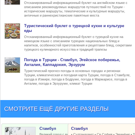
Отсканированный информационный буклет на английском языке с
описанием рекомендуемых маршрутов путешествий по Турции -
исторические маршруты, тематические и культурные маршруты,
античные и раннехристианские памятные места
Туристический
буклет о турецкой кухне
и культуре
еды
Отсканированный информационный буклет о турецкой кухне на
немецком языке с описанием турецких национальных блюд и
напитков, особенностей приготовления и рецептами блюд, секретами
турецкого кулинарного искусства и традиций трапезы
Погода в Турции
- Стамбул, Эгейское побережье,
Анталия, Каппадокия, Эрзурум
Туристический прогноз погоды в основных городах и регионах
Турции, климатическая и погодная карта Турции, погода в Стамбуле,
погода в Измире, погода в Бодруме, погода в Мармарисе, погода в
Анталии, погода в Эрзуруме, климат Турции
СМОТРИТЕ ЕЩЁ ДРУГИЕ РАЗДЕЛЫ
Стамбул
Стамбул
Великий город с византийским и
•
Султанахмет
•
Св.София
•
Эминёню
•
Т