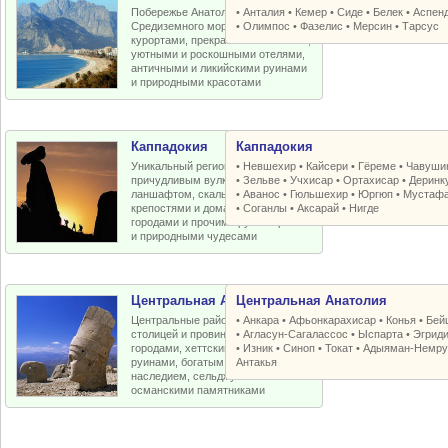
Побережье Анатолийской бухты
•
Анталия
•
Кемер
•
Сиде
•
Белек
•
Аспен
Средиземного моря с отличными
•
Олимпос
•
Фазелис
•
Мерсин
•
Тарсус
курортами, прекрасными пляжами,
уютными и роскошными отелями,
античными и ликийскими руинами
и природными красотами
Каппадокия
Каппадокия
Уникальный регион Турции с
•
Невшехир
•
Кайсери
•
Гёреме
•
Чавуши
причудливым вулканическим
•
Зельве
•
Учхисар
•
Ортахисар
•
Деринк
ланшафтом, скальными церквями,
•
Аванос
•
Гюльшехир
•
Юргюп
•
Мустаф
крепостями и домами, пещерными
•
Соганлы
•
Аксарай
•
Нигде
городами и прочими рукотворными
и природными чудесами
Центральная Анатолия
Центральная Анатолия
Центральные районы Турции со
•
Анкара
•
Афьонкарахисар
•
Конья
•
Бей
столицей и провинциальными
•
Агласун-Сагалассос
•
Ыспарта
•
Эгрид
городами, хеттскими и античными
•
Изник
•
Синоп
•
Токат
•
Адыяман-Немру
руинами, богатым византийским
Антакья
наследием, сельджукскими и
османскими памятниками