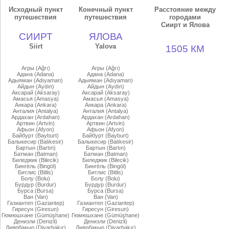
Исходный пункт
Конечный пункт
Расстояние между
путешествия
путешествия
городами
Сиирт и Ялова
СИИРТ
ЯЛОВА
Siirt
Yalova
1505 КМ
Агры (Ağrı)
Агры (Ağrı)
Адана (Adana)
Адана (Adana)
Адыяман (Adıyaman)
Адыяман (Adıyaman)
Айдын (Aydın)
Айдын (Aydın)
Аксарай (Aksaray)
Аксарай (Aksaray)
Амасья (Amasya)
Амасья (Amasya)
Анкара (Ankara)
Анкара (Ankara)
Анталия (Antalya)
Анталия (Antalya)
Ардахан (Ardahan)
Ардахан (Ardahan)
Артвин (Artvin)
Артвин (Artvin)
Афьон (Afyon)
Афьон (Afyon)
Байбурт (Bayburt)
Байбурт (Bayburt)
Балыкесир (Balıkesir)
Балыкесир (Balıkesir)
Бартын (Bartın)
Бартын (Bartın)
Батман (Batman)
Батман (Batman)
Биледжик (Bilecik)
Биледжик (Bilecik)
Бингёль (Bingöl)
Бингёль (Bingöl)
Битлис (Bitlis)
Битлис (Bitlis)
Болу (Bolu)
Болу (Bolu)
Бурдур (Burdur)
Бурдур (Burdur)
Бурса (Bursa)
Бурса (Bursa)
Ван (Van)
Ван (Van)
Газиантеп (Gaziantep)
Газиантеп (Gaziantep)
Гиресун (Giresun)
Гиресун (Giresun)
Гюмюшхане (Gümüşhane)
Гюмюшхане (Gümüşhane)
Денизли (Denizli)
Денизли (Denizli)
Диярбакыр (Diyarbakır)
Диярбакыр (Diyarbakır)