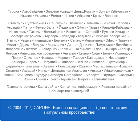
Турция
•
Азербайджан
•
Золотое кольцо
•
Центр.Россия
•
Волга
•
Узбекистан
•
Италия
•
Украина
•
Египет
•
Чехия
•
Абхазия
•
Крым
•
Воронеж
Стамбул
•
Султанахмет
•
Св.София
•
Эминёню
•
Топкапы
•
Бейазит-Лалели
•
Аксарай
•
Фатих
•
Фенер-Балат
•
Йедикуле
•
Эйюп
•
Галата
•
Каракёй-Кабаташ
•
Истикляль
•
Таксим
•
Долмабахче
•
Бешикташ
•
Ортакёй
•
Румели-Хисары
•
Босфорские районы
•
Адалары
•
Ускюдар
•
Кадыкёй
•
Эгейское побережье
•
Измир
•
Чешме
•
Кушадасы
•
Бергама
•
Сельчук-Мериемана
•
Эфес
•
Приена
•
Милет
•
Дидим
•
Бодрум
•
Мармарис
•
Датча
•
Денизли
•
Памуккале
•
Ликийское
побережье
•
Фетхие
•
Олюдениз
•
Каякёй
•
Саклыкент
•
Тлос
•
Пынара
•
Ксанф
•
Летоон
•
Анатолийское побережье
•
Анталия
•
Кемер
•
Сиде
•
Белек
•
Аспендос
•
Перге
•
Олимпос
•
Фазелис
•
Мерсин
•
Тарсус
•
Каппадокия
•
Невшехир
•
Кайсери
•
Гёреме
•
Чавушин
•
Пашабаг
•
Зельве
•
Учхисар
•
Ортахисар
•
Деринкую
•
Каймаклы
•
Аванос
•
Гюльшехир
•
Юргюп
•
Мустафапаша
•
Ихлара
•
Соганлы
•
Аксарай
•
Нигде
•
Центральная Анатолия
•
Анкара
•
Афьонкарахисар
•
Конья
•
Бейшехир
•
Бурдур
•
Агласун-Сагалассос
•
Ыспарта
•
Эгридир
•
Сакарья
•
Изник
•
Синоп
•
Токат
•
Адыяман-Немрут
•
Хатай-Антакья
Главная страница
•
Карта сайта
•
Контактная информация
•
Реклама на сайте
•
Спонсорство экспедиций
© 2004-2017, CAPONE. Все права защищены.
До новых встреч в
виртуальном пространстве!