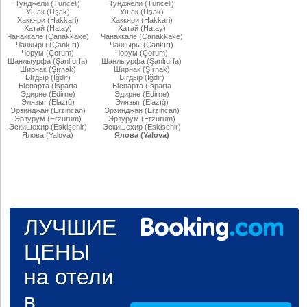
Тунджели (Tunceli)
Тунджели (Tunceli)
Ушак (Uşak)
Ушак (Uşak)
Хаккяри (Hakkari)
Хаккяри (Hakkari)
Хатай (Hatay)
Хатай (Hatay)
Чанаккале (Çanakkake)
Чанаккале (Çanakkake)
Чанкыры (Çankırı)
Чанкыры (Çankırı)
Чорум (Çorum)
Чорум (Çorum)
Шанлыурфа (Şanlıurfa)
Шанлыурфа (Şanlıurfa)
Ширнак (Şırnak)
Ширнак (Şırnak)
Ыгдыр (Iğdir)
Ыгдыр (Iğdir)
Ыспарта (İsparta
Ыспарта (İsparta
Эдирне (Edirne)
Эдирне (Edirne)
Элязыг (Elazığ)
Элязыг (Elazığ)
Эрзинджан (Erzincan)
Эрзинджан (Erzincan)
Эрзурум (Erzurum)
Эрзурум (Erzurum)
Эскишехир (Eskişehir)
Эскишехир (Eskişehir)
Ялова (Yalova)
Ялова (Yalova)
ЛУЧШИЕ
ЦЕНЫ
на отели
в