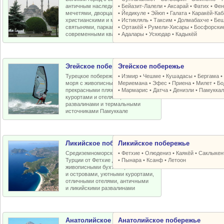
античным наследием, османскими
•
Бейазит-Лалели
•
Аксарай
•
Фатих
•
Фен
мечетями, дворцами, крепостями,
•
Йедикуле
•
Эйюп
•
Галата
•
Каракёй-Ка
христианскими и мусульманскими
•
Истикляль
•
Таксим
•
Долмабахче
•
Беш
святынями, парками, старыми и
•
Ортакёй
•
Румели-Xисары
•
Босфорски
современными кварталами
•
Адалары
•
Ускюдар
•
Кадыкёй
Эгейское побережье
Эгейское побережье
Турецкое побережье Эгейского
•
Измир
•
Чешме
•
Кушадасы
•
Бергама
моря с живописными бухтами,
Мериемана
•
Эфес
•
Приена
•
Милет
•
Бо
прекрасными пляжами, отличными
•
Мармарис
•
Датча
•
Денизли
•
Памуккал
курортами и отелями, античными
развалинами и термальными
источниками Памуккале
Ликийское побережье
Ликийское побережье
Средиземноморское побережье
•
Фетхие
•
Олюдениз
•
Каякёй
•
Саклыкен
Турции от Фетхие до Кемера с
•
Пынара
•
Ксанф
•
Летоон
живописными бухтами, пляжами
и островами, уютными курортами,
отличными отелями, античными
и ликийскими развалинами
Анатолийское побережье
Анатолийское побережье