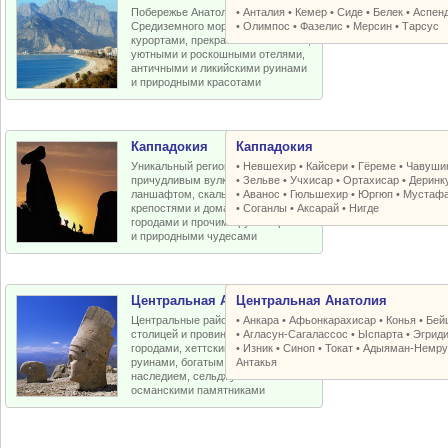
Побережье Анатолийской бухты
•
Анталия
•
Кемер
•
Сиде
•
Белек
•
Аспен
Средиземного моря с отличными
•
Олимпос
•
Фазелис
•
Мерсин
•
Тарсус
курортами, прекрасными пляжами,
уютными и роскошными отелями,
античными и ликийскими руинами
и природными красотами
Каппадокия
Каппадокия
Уникальный регион Турции с
•
Невшехир
•
Кайсери
•
Гёреме
•
Чавуши
причудливым вулканическим
•
Зельве
•
Учхисар
•
Ортахисар
•
Деринк
ланшафтом, скальными церквями,
•
Аванос
•
Гюльшехир
•
Юргюп
•
Мустаф
крепостями и домами, пещерными
•
Соганлы
•
Аксарай
•
Нигде
городами и прочими рукотворными
и природными чудесами
Центральная Анатолия
Центральная Анатолия
Центральные районы Турции со
•
Анкара
•
Афьонкарахисар
•
Конья
•
Бей
столицей и провинциальными
•
Агласун-Сагалассос
•
Ыспарта
•
Эгрид
городами, хеттскими и античными
•
Изник
•
Синоп
•
Токат
•
Адыяман-Немру
руинами, богатым византийским
Антакья
наследием, сельджукскими и
османскими памятниками