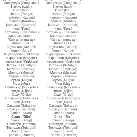
Зонгулдак (Zonguldak)
Зонгулдак (Zonguldak)
Измир (Izmir)
Измир (Izmir)
Ичел (Içel)
Ичел (Içel)
Йозгат (Yozgat)
Йозгат (Yozgat)
Кайсери (Kayseri)
Кайсери (Kayseri)
Карабюк (Karabük)
Карабюк (Karabük)
Караман (Karaman)
Караман (Karaman)
Карс (Kars)
Карс (Kars)
Кастамону (Kastamonu)
Кастамону (Kastamonu)
Кахраманмараш
Кахраманмараш
(Kahramanmaraş)
(Kahramanmaraş)
Килис (Kilis)
Килис (Kilis)
Коджаэли (Kocaeli)
Коджаэли (Kocaeli)
Конья (Konya)
Конья (Konya)
Кыркларели (Kırklareli)
Кыркларели (Kırklareli)
Кыршехир (Kırşehir)
Кыршехир (Kırşehir)
Кырыккале (Kırıkkale)
Кырыккале (Kırıkkale)
Кютахья (Kütahya)
Кютахья (Kütahya)
Малатья (Malatya)
Малатья (Malatya)
Маниса (Manisa)
Маниса (Manisa)
Мардин (Mardin)
Мардин (Mardin)
Мугла (Muğla)
Мугла (Muğla)
Муш (Muş)
Муш (Muş)
Невшехир (Nevşehir)
Невшехир (Nevşehir)
Нигде (Niğde)
Нигде (Niğde)
Орду (Ordu)
Орду (Ordu)
Османие (Osmaniye)
Османие (Osmaniye)
Ризе (Rize)
Ризе (Rize)
Сакарья (Sakarya)
Сакарья (Sakarya)
Самсун (Samsun)
Самсун (Samsun)
Сивас (Sivas)
Сивас (Sivas)
Сиирт (Siirt)
Сиирт (Siirt)
Синоп (Sinop)
Синоп (Sinop)
Стамбул (Istanbul)
Стамбул (Istanbul)
Текирдаг (Tekirdağ)
Текирдаг (Tekirdağ)
Токат (Tokat)
Токат (Tokat)
Трабзон (Trabzon)
Трабзон (Trabzon)