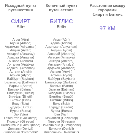
Исходный пункт
Конечный пункт
Расстояние между
путешествия
путешествия
городами
Сиирт и Битлис
СИИРТ
БИТЛИС
Siirt
Bitlis
97 КМ
Агры (Ağrı)
Агры (Ağrı)
Адана (Adana)
Адана (Adana)
Адыяман (Adıyaman)
Адыяман (Adıyaman)
Айдын (Aydın)
Айдын (Aydın)
Аксарай (Aksaray)
Аксарай (Aksaray)
Амасья (Amasya)
Амасья (Amasya)
Анкара (Ankara)
Анкара (Ankara)
Анталия (Antalya)
Анталия (Antalya)
Ардахан (Ardahan)
Ардахан (Ardahan)
Артвин (Artvin)
Артвин (Artvin)
Афьон (Afyon)
Афьон (Afyon)
Байбурт (Bayburt)
Байбурт (Bayburt)
Балыкесир (Balıkesir)
Балыкесир (Balıkesir)
Бартын (Bartın)
Бартын (Bartın)
Батман (Batman)
Батман (Batman)
Биледжик (Bilecik)
Биледжик (Bilecik)
Бингёль (Bingöl)
Бингёль (Bingöl)
Битлис (Bitlis)
Битлис (Bitlis)
Болу (Bolu)
Болу (Bolu)
Бурдур (Burdur)
Бурдур (Burdur)
Бурса (Bursa)
Бурса (Bursa)
Ван (Van)
Ван (Van)
Газиантеп (Gaziantep)
Газиантеп (Gaziantep)
Гиресун (Giresun)
Гиресун (Giresun)
Гюмюшхане (Gümüşhane)
Гюмюшхане (Gümüşhane)
Денизли (Denizli)
Денизли (Denizli)
Диярбакыр (Diyarbakır)
Диярбакыр (Diyarbakır)