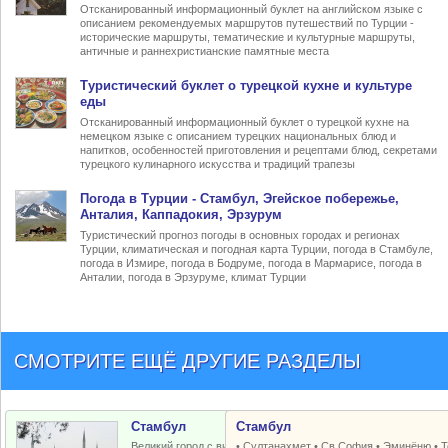
Отсканированный информационный буклет на английском языке с
описанием рекомендуемых маршрутов путешествий по Турции -
исторические маршруты, тематические и культурные маршруты,
античные и раннехристианские памятные места
Туристический
буклет о турецкой кухне
и культуре
еды
Отсканированный информационный буклет о турецкой кухне на
немецком языке с описанием турецких национальных блюд и
напитков, особенностей приготовления и рецептами блюд, секретами
турецкого кулинарного искусства и традиций трапезы
Погода в Турции
- Стамбул, Эгейское побережье,
Анталия, Каппадокия, Эрзурум
Туристический прогноз погоды в основных городах и регионах
Турции, климатическая и погодная карта Турции, погода в Стамбуле,
погода в Измире, погода в Бодруме, погода в Мармарисе, погода в
Анталии, погода в Эрзуруме, климат Турции
СМОТРИТЕ ЕЩЁ ДРУГИЕ РАЗДЕЛЫ
Стамбул
Стамбул
Великий город с византийским и
•
Султанахмет
•
Св.София
•
Эминёню
•
Т