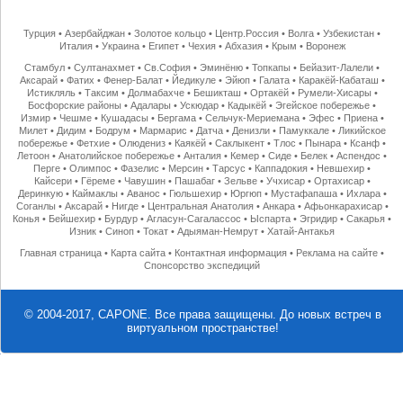
Турция
•
Азербайджан
•
Золотое кольцо
•
Центр.Россия
•
Волга
•
Узбекистан
•
Италия
•
Украина
•
Египет
•
Чехия
•
Абхазия
•
Крым
•
Воронеж
Стамбул
•
Султанахмет
•
Св.София
•
Эминёню
•
Топкапы
•
Бейазит-Лалели
•
Аксарай
•
Фатих
•
Фенер-Балат
•
Йедикуле
•
Эйюп
•
Галата
•
Каракёй-Кабаташ
•
Истикляль
•
Таксим
•
Долмабахче
•
Бешикташ
•
Ортакёй
•
Румели-Хисары
•
Босфорские районы
•
Адалары
•
Ускюдар
•
Кадыкёй
•
Эгейское побережье
•
Измир
•
Чешме
•
Кушадасы
•
Бергама
•
Сельчук-Мериемана
•
Эфес
•
Приена
•
Милет
•
Дидим
•
Бодрум
•
Мармарис
•
Датча
•
Денизли
•
Памуккале
•
Ликийское
побережье
•
Фетхие
•
Олюдениз
•
Каякёй
•
Саклыкент
•
Тлос
•
Пынара
•
Ксанф
•
Летоон
•
Анатолийское побережье
•
Анталия
•
Кемер
•
Сиде
•
Белек
•
Аспендос
•
Перге
•
Олимпос
•
Фазелис
•
Мерсин
•
Тарсус
•
Каппадокия
•
Невшехир
•
Кайсери
•
Гёреме
•
Чавушин
•
Пашабаг
•
Зельве
•
Учхисар
•
Ортахисар
•
Деринкую
•
Каймаклы
•
Аванос
•
Гюльшехир
•
Юргюп
•
Мустафапаша
•
Ихлара
•
Соганлы
•
Аксарай
•
Нигде
•
Центральная Анатолия
•
Анкара
•
Афьонкарахисар
•
Конья
•
Бейшехир
•
Бурдур
•
Агласун-Сагалассос
•
Ыспарта
•
Эгридир
•
Сакарья
•
Изник
•
Синоп
•
Токат
•
Адыяман-Немрут
•
Хатай-Антакья
Главная страница
•
Карта сайта
•
Контактная информация
•
Реклама на сайте
•
Спонсорство экспедиций
© 2004-2017, CAPONE. Все права защищены.
До новых встреч в
виртуальном пространстве!