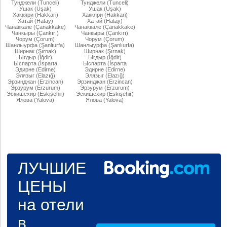
Тунджели (Tunceli)
Тунджели (Tunceli)
Ушак (Uşak)
Ушак (Uşak)
Хаккяри (Hakkari)
Хаккяри (Hakkari)
Хатай (Hatay)
Хатай (Hatay)
Чанаккале (Çanakkake)
Чанаккале (Çanakkake)
Чанкыры (Çankırı)
Чанкыры (Çankırı)
Чорум (Çorum)
Чорум (Çorum)
Шанлыурфа (Şanlıurfa)
Шанлыурфа (Şanlıurfa)
Ширнак (Şırnak)
Ширнак (Şırnak)
Ыгдыр (Iğdir)
Ыгдыр (Iğdir)
Ыспарта (İsparta
Ыспарта (İsparta
Эдирне (Edirne)
Эдирне (Edirne)
Элязыг (Elazığ)
Элязыг (Elazığ)
Эрзинджан (Erzincan)
Эрзинджан (Erzincan)
Эрзурум (Erzurum)
Эрзурум (Erzurum)
Эскишехир (Eskişehir)
Эскишехир (Eskişehir)
Ялова (Yalova)
Ялова (Yalova)
ЛУЧШИЕ
ЦЕНЫ
на отели
в