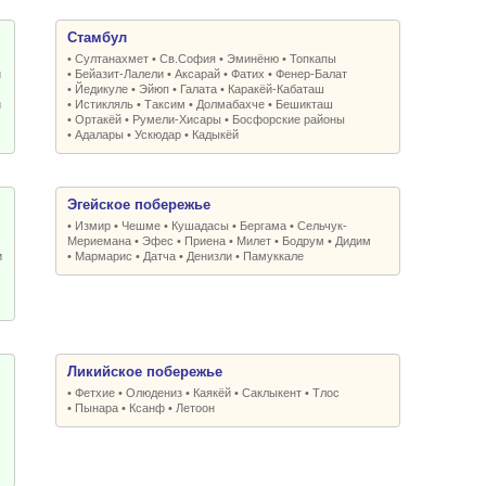
Стамбул
•
Султанахмет
•
Св.София
•
Эминёню
•
Топкапы
и
•
Бейазит-Лалели
•
Аксарай
•
Фатих
•
Фенер-Балат
•
Йедикуле
•
Эйюп
•
Галата
•
Каракёй-Кабаташ
и
•
Истикляль
•
Таксим
•
Долмабахче
•
Бешикташ
•
Ортакёй
•
Румели-Xисары
•
Босфорские районы
•
Адалары
•
Ускюдар
•
Кадыкёй
Эгейское побережье
•
Измир
•
Чешме
•
Кушадасы
•
Бергама
•
Сельчук-
Мериемана
•
Эфес
•
Приена
•
Милет
•
Бодрум
•
Дидим
и
•
Мармарис
•
Датча
•
Денизли
•
Памуккале
Ликийское побережье
•
Фетхие
•
Олюдениз
•
Каякёй
•
Саклыкент
•
Тлос
•
Пынара
•
Ксанф
•
Летоон