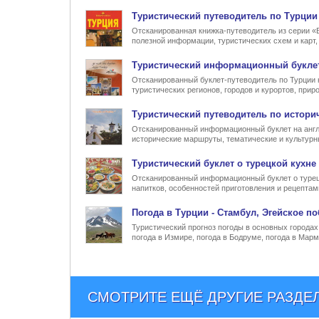
Туристический
путеводитель по Турции
Отсканированная книжка-путеводитель из серии «
полезной информации, туристических схем и карт
Туристический информационный
букле
Отсканированный буклет-путеводитель по Турции 
туристических регионов, городов и курортов, при
Туристический
путеводитель по истори
Отсканированный информационный буклет на англ
исторические маршруты, тематические и культур
Туристический
буклет о турецкой кухне
Отсканированный информационный буклет о турец
напитков, особенностей приготовления и рецептам
Погода в Турции
- Стамбул, Эгейское по
Туристический прогноз погоды в основных городах 
погода в Измире, погода в Бодруме, погода в Марм
СМОТРИТЕ ЕЩЁ ДРУГИЕ РАЗДЕ