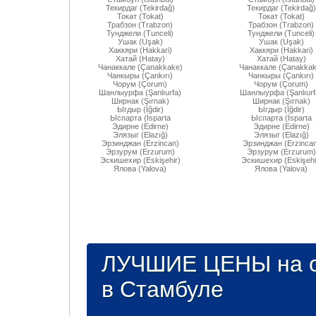
Текирдаг (Tekirdağ)
Текирдаг (Tekirdağ)
Токат (Tokat)
Токат (Tokat)
Трабзон (Trabzon)
Трабзон (Trabzon)
Тунджели (Tunceli)
Тунджели (Tunceli)
Ушак (Uşak)
Ушак (Uşak)
Хаккяри (Hakkari)
Хаккяри (Hakkari)
Хатай (Hatay)
Хатай (Hatay)
Чанаккале (Çanakkake)
Чанаккале (Çanakkak
Чанкыры (Çankırı)
Чанкыры (Çankırı)
Чорум (Çorum)
Чорум (Çorum)
Шанлыурфа (Şanlıurfa)
Шанлыурфа (Şanlıurf
Ширнак (Şırnak)
Ширнак (Şırnak)
Ыгдыр (Iğdir)
Ыгдыр (Iğdir)
Ыспарта (İsparta
Ыспарта (İsparta
Эдирне (Edirne)
Эдирне (Edirne)
Элязыг (Elazığ)
Элязыг (Elazığ)
Эрзинджан (Erzincan)
Эрзинджан (Erzincan
Эрзурум (Erzurum)
Эрзурум (Erzurum)
Эскишехир (Eskişehir)
Эскишехир (Eskişehi
Ялова (Yalova)
Ялова (Yalova)
ЛУЧШИЕ ЦЕНЫ на о
в Стамбуле