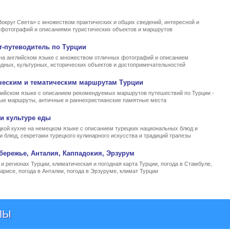
Вокруг Света» с множеством практических и общих сведений, интересной и
, фотографий и описаниями туристических объектов и маршрутов
т-путеводитель по Турции
на английском языке с множеством отличных фотографий и описанием
родных, культурных, исторических объектов и достопримечательностей
ческим и тематическим маршрутам Турции
ийском языке с описанием рекомендуемых маршрутов путешествий по Турции -
ные маршруты, античные и раннехристианские памятные места
и культуре еды
кой кухне на немецком языке с описанием турецких национальных блюд и
и блюд, секретами турецкого кулинарного искусства и традиций трапезы
бережье, Анталия, Каппадокия, Эрзурум
и регионах Турции, климатическая и погодная карта Турции, погода в Стамбуле,
арисе, погода в Анталии, погода в Эрзуруме, климат Турции
ЛЫ