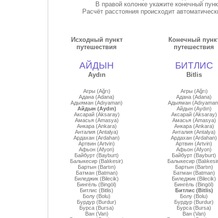
В правой колонке укажите конечный пун
Расчёт расстояния происходит автоматически
Исходный пункт
Конечный пунк
путешествия
путешествия
АЙДЫН
БИТЛИС
Aydın
Bitlis
Агры (Ağrı)
Агры (Ağrı)
Адана (Adana)
Адана (Adana)
Адыяман (Adıyaman)
Адыяман (Adıyaman
Айдын (Aydın)
Айдын (Aydın)
Аксарай (Aksaray)
Аксарай (Aksaray)
Амасья (Amasya)
Амасья (Amasya)
Анкара (Ankara)
Анкара (Ankara)
Анталия (Antalya)
Анталия (Antalya)
Ардахан (Ardahan)
Ардахан (Ardahan)
Артвин (Artvin)
Артвин (Artvin)
Афьон (Afyon)
Афьон (Afyon)
Байбурт (Bayburt)
Байбурт (Bayburt)
Балыкесир (Balıkesir)
Балыкесир (Balıkesir
Бартын (Bartın)
Бартын (Bartın)
Батман (Batman)
Батман (Batman)
Биледжик (Bilecik)
Биледжик (Bilecik)
Бингёль (Bingöl)
Бингёль (Bingöl)
Битлис (Bitlis)
Битлис (Bitlis)
Болу (Bolu)
Болу (Bolu)
Бурдур (Burdur)
Бурдур (Burdur)
Бурса (Bursa)
Бурса (Bursa)
Ван (Van)
Ван (Van)