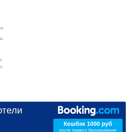
e)
a)
)
r)
тели
Кешбэк 1000 руб
после первого бронирования