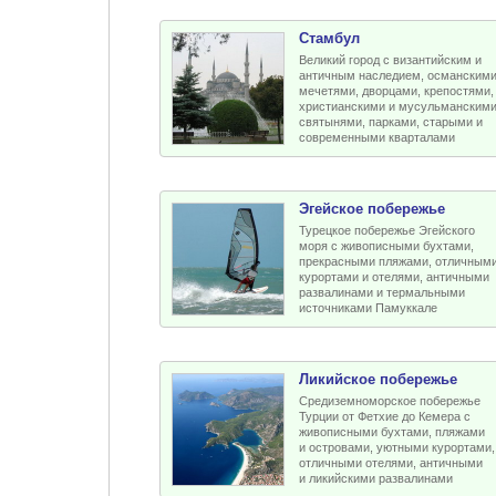
Стамбул
Великий город с византийским и
античным наследием, османским
мечетями, дворцами, крепостями,
христианскими и мусульманским
святынями, парками, старыми и
современными кварталами
Эгейское побережье
Турецкое побережье Эгейского
моря с живописными бухтами,
прекрасными пляжами, отличным
курортами и отелями, античными
развалинами и термальными
источниками Памуккале
Ликийское побережье
Средиземноморское побережье
Турции от Фетхие до Кемера с
живописными бухтами, пляжами
и островами, уютными курортами,
отличными отелями, античными
и ликийскими развалинами