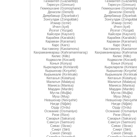
Газиантеп (Gaziantep)
Газиантеп (Gaziante
Гиресун (Giresun)
Гиресун (Giresun)
Гюмюшхане (Gümüşhane)
Гюмюшхане (Gümüşha
Денизли (Denizli)
Денизли (Denizli)
Диярбакыр (Diyarbakır)
Диярбакыр (Diyarbakı
Зонгулдак (Zonguldak)
Зонгулдак (Zongulda
Измир (Izmir)
Измир (Izmir)
Ичел (Içel)
Ичел (Içel)
Йозгат (Yozgat)
Йозгат (Yozgat)
Кайсери (Kayseri)
Кайсери (Kayseri)
Карабюк (Karabük)
Карабюк (Karabük)
Караман (Karaman)
Караман (Karaman)
Карс (Kars)
Карс (Kars)
Кастамону (Kastamonu)
Кастамону (Kastamon
Кахраманмараш (Kahramanmaraş)
Кахраманмараш (Kahrama
Килис (Kilis)
Килис (Kilis)
Коджаэли (Kocaeli)
Коджаэли (Kocaeli)
Конья (Konya)
Конья (Konya)
Кыркларели (Kırklareli)
Кыркларели (Kırklarel
Кыршехир (Kırşehir)
Кыршехир (Kırşehir
Кырыккале (Kırıkkale)
Кырыккале (Kırıkkal
Кютахья (Kütahya)
Кютахья (Kütahya)
Малатья (Malatya)
Малатья (Malatya)
Маниса (Manisa)
Маниса (Manisa)
Мардин (Mardin)
Мардин (Mardin)
Мугла (Muğla)
Мугла (Muğla)
Муш (Muş)
Муш (Muş)
Невшехир (Nevşehir)
Невшехир (Nevşehir
Нигде (Niğde)
Нигде (Niğde)
Орду (Ordu)
Орду (Ordu)
Османие (Osmaniye)
Османие (Osmaniye
Ризе (Rize)
Ризе (Rize)
Сакарья (Sakarya)
Сакарья (Sakarya)
Самсун (Samsun)
Самсун (Samsun)
Сивас (Sivas)
Сивас (Sivas)
Сиирт (Siirt)
Сиирт (Siirt)
Синоп (Sinop)
Синоп (Sinop)
Стамбул (Istanbul)
Стамбул (Istanbul)