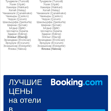
Тунджели (Tunceli)
Тунджели (Tunceli)
Ушак (Uşak)
Ушак (Uşak)
Хаккяри (Hakkari)
Хаккяри (Hakkari)
Хатай (Hatay)
Хатай (Hatay)
Чанаккале (Çanakkake)
Чанаккале (Çanakkake)
Чанкыры (Çankırı)
Чанкыры (Çankırı)
Чорум (Çorum)
Чорум (Çorum)
Шанлыурфа (Şanlıurfa)
Шанлыурфа (Şanlıurfa)
Ширнак (Şırnak)
Ширнак (Şırnak)
Ыгдыр (Iğdir)
Ыгдыр (Iğdir)
Ыспарта (İsparta
Ыспарта (İsparta
Эдирне (Edirne)
Эдирне (Edirne)
Элязыг (Elazığ)
Элязыг (Elazığ)
Эрзинджан (Erzincan)
Эрзинджан (Erzincan)
Эрзурум (Erzurum)
Эрзурум (Erzurum)
Эскишехир (Eskişehir)
Эскишехир (Eskişehir)
Ялова (Yalova)
Ялова (Yalova)
ЛУЧШИЕ
ЦЕНЫ
на отели
в