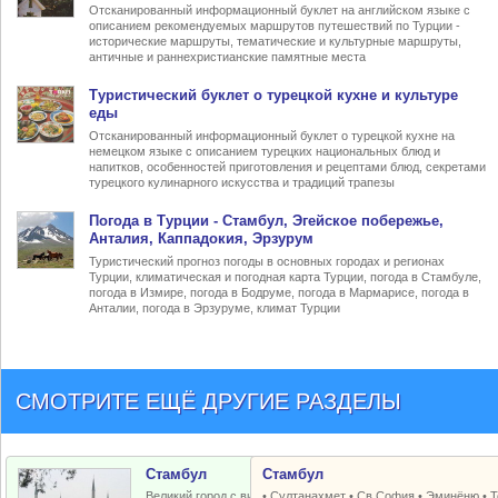
Отсканированный информационный буклет на английском языке с
описанием рекомендуемых маршрутов путешествий по Турции -
исторические маршруты, тематические и культурные маршруты,
античные и раннехристианские памятные места
Туристический
буклет о турецкой кухне
и культуре
еды
Отсканированный информационный буклет о турецкой кухне на
немецком языке с описанием турецких национальных блюд и
напитков, особенностей приготовления и рецептами блюд, секретами
турецкого кулинарного искусства и традиций трапезы
Погода в Турции
- Стамбул, Эгейское побережье,
Анталия, Каппадокия, Эрзурум
Туристический прогноз погоды в основных городах и регионах
Турции, климатическая и погодная карта Турции, погода в Стамбуле,
погода в Измире, погода в Бодруме, погода в Мармарисе, погода в
Анталии, погода в Эрзуруме, климат Турции
СМОТРИТЕ ЕЩЁ ДРУГИЕ РАЗДЕЛЫ
Стамбул
Стамбул
Великий город с византийским и
•
Султанахмет
•
Св.София
•
Эминёню
•
Т