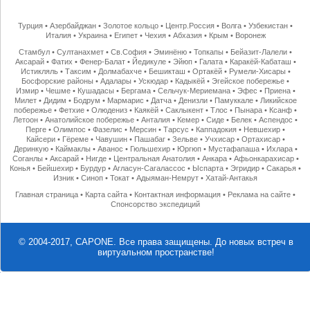
Турция
•
Азербайджан
•
Золотое кольцо
•
Центр.Россия
•
Волга
•
Узбекистан
•
Италия
•
Украина
•
Египет
•
Чехия
•
Абхазия
•
Крым
•
Воронеж
Стамбул
•
Султанахмет
•
Св.София
•
Эминёню
•
Топкапы
•
Бейазит-Лалели
•
Аксарай
•
Фатих
•
Фенер-Балат
•
Йедикуле
•
Эйюп
•
Галата
•
Каракёй-Кабаташ
•
Истикляль
•
Таксим
•
Долмабахче
•
Бешикташ
•
Ортакёй
•
Румели-Хисары
•
Босфорские районы
•
Адалары
•
Ускюдар
•
Кадыкёй
•
Эгейское побережье
•
Измир
•
Чешме
•
Кушадасы
•
Бергама
•
Сельчук-Мериемана
•
Эфес
•
Приена
•
Милет
•
Дидим
•
Бодрум
•
Мармарис
•
Датча
•
Денизли
•
Памуккале
•
Ликийское
побережье
•
Фетхие
•
Олюдениз
•
Каякёй
•
Саклыкент
•
Тлос
•
Пынара
•
Ксанф
•
Летоон
•
Анатолийское побережье
•
Анталия
•
Кемер
•
Сиде
•
Белек
•
Аспендос
•
Перге
•
Олимпос
•
Фазелис
•
Мерсин
•
Тарсус
•
Каппадокия
•
Невшехир
•
Кайсери
•
Гёреме
•
Чавушин
•
Пашабаг
•
Зельве
•
Учхисар
•
Ортахисар
•
Деринкую
•
Каймаклы
•
Аванос
•
Гюльшехир
•
Юргюп
•
Мустафапаша
•
Ихлара
•
Соганлы
•
Аксарай
•
Нигде
•
Центральная Анатолия
•
Анкара
•
Афьонкарахисар
•
Конья
•
Бейшехир
•
Бурдур
•
Агласун-Сагалассос
•
Ыспарта
•
Эгридир
•
Сакарья
•
Изник
•
Синоп
•
Токат
•
Адыяман-Немрут
•
Хатай-Антакья
Главная страница
•
Карта сайта
•
Контактная информация
•
Реклама на сайте
•
Спонсорство экспедиций
© 2004-2017, CAPONE. Все права защищены.
До новых встреч в
виртуальном пространстве!