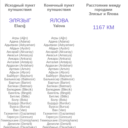
Исходный пункт
Конечный пункт
Расстояние между
путешествия
путешествия
городами
Элязыг и Ялова
ЭЛЯЗЫГ
ЯЛОВА
Elazığ
Yalova
1167 КМ
Агры (Ağrı)
Агры (Ağrı)
Адана (Adana)
Адана (Adana)
Адыяман (Adıyaman)
Адыяман (Adıyaman)
Айдын (Aydın)
Айдын (Aydın)
Аксарай (Aksaray)
Аксарай (Aksaray)
Амасья (Amasya)
Амасья (Amasya)
Анкара (Ankara)
Анкара (Ankara)
Анталия (Antalya)
Анталия (Antalya)
Ардахан (Ardahan)
Ардахан (Ardahan)
Артвин (Artvin)
Артвин (Artvin)
Афьон (Afyon)
Афьон (Afyon)
Байбурт (Bayburt)
Байбурт (Bayburt)
Балыкесир (Balıkesir)
Балыкесир (Balıkesir)
Бартын (Bartın)
Бартын (Bartın)
Батман (Batman)
Батман (Batman)
Биледжик (Bilecik)
Биледжик (Bilecik)
Бингёль (Bingöl)
Бингёль (Bingöl)
Битлис (Bitlis)
Битлис (Bitlis)
Болу (Bolu)
Болу (Bolu)
Бурдур (Burdur)
Бурдур (Burdur)
Бурса (Bursa)
Бурса (Bursa)
Ван (Van)
Ван (Van)
Газиантеп (Gaziantep)
Газиантеп (Gaziantep)
Гиресун (Giresun)
Гиресун (Giresun)
Гюмюшхане (Gümüşhane)
Гюмюшхане (Gümüşhane)
Денизли (Denizli)
Денизли (Denizli)
Диярбакыр (Diyarbakır)
Диярбакыр (Diyarbakır)