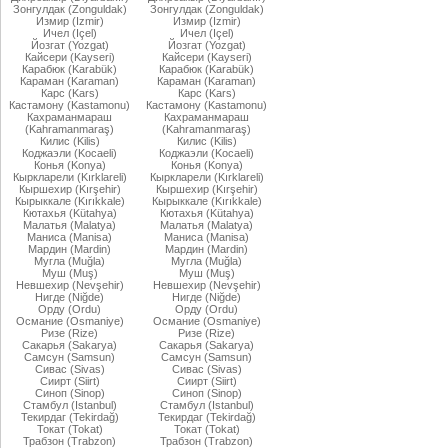
Зонгулдак (Zonguldak)
Зонгулдак (Zonguldak)
Измир (Izmir)
Измир (Izmir)
Ичел (Içel)
Ичел (Içel)
Йозгат (Yozgat)
Йозгат (Yozgat)
Кайсери (Kayseri)
Кайсери (Kayseri)
Карабюк (Karabük)
Карабюк (Karabük)
Караман (Karaman)
Караман (Karaman)
Карс (Kars)
Карс (Kars)
Кастамону (Kastamonu)
Кастамону (Kastamonu)
Кахраманмараш
Кахраманмараш
(Kahramanmaraş)
(Kahramanmaraş)
Килис (Kilis)
Килис (Kilis)
Коджаэли (Kocaeli)
Коджаэли (Kocaeli)
Конья (Konya)
Конья (Konya)
Кыркларели (Kırklareli)
Кыркларели (Kırklareli)
Кыршехир (Kırşehir)
Кыршехир (Kırşehir)
Кырыккале (Kırıkkale)
Кырыккале (Kırıkkale)
Кютахья (Kütahya)
Кютахья (Kütahya)
Малатья (Malatya)
Малатья (Malatya)
Маниса (Manisa)
Маниса (Manisa)
Мардин (Mardin)
Мардин (Mardin)
Мугла (Muğla)
Мугла (Muğla)
Муш (Muş)
Муш (Muş)
Невшехир (Nevşehir)
Невшехир (Nevşehir)
Нигде (Niğde)
Нигде (Niğde)
Орду (Ordu)
Орду (Ordu)
Османие (Osmaniye)
Османие (Osmaniye)
Ризе (Rize)
Ризе (Rize)
Сакарья (Sakarya)
Сакарья (Sakarya)
Самсун (Samsun)
Самсун (Samsun)
Сивас (Sivas)
Сивас (Sivas)
Сиирт (Siirt)
Сиирт (Siirt)
Синоп (Sinop)
Синоп (Sinop)
Стамбул (Istanbul)
Стамбул (Istanbul)
Текирдаг (Tekirdağ)
Текирдаг (Tekirdağ)
Токат (Tokat)
Токат (Tokat)
Трабзон (Trabzon)
Трабзон (Trabzon)