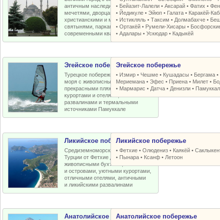
античным наследием, османскими
•
Бейазит-Лалели
•
Аксарай
•
Фатих
•
Фен
мечетями, дворцами, крепостями,
•
Йедикуле
•
Эйюп
•
Галата
•
Каракёй-Ка
христианскими и мусульманскими
•
Истикляль
•
Таксим
•
Долмабахче
•
Беш
святынями, парками, старыми и
•
Ортакёй
•
Румели-Xисары
•
Босфорски
современными кварталами
•
Адалары
•
Ускюдар
•
Кадыкёй
Эгейское побережье
Эгейское побережье
Турецкое побережье Эгейского
•
Измир
•
Чешме
•
Кушадасы
•
Бергама
моря с живописными бухтами,
Мериемана
•
Эфес
•
Приена
•
Милет
•
Бо
прекрасными пляжами, отличными
•
Мармарис
•
Датча
•
Денизли
•
Памуккал
курортами и отелями, античными
развалинами и термальными
источниками Памуккале
Ликийское побережье
Ликийское побережье
Средиземноморское побережье
•
Фетхие
•
Олюдениз
•
Каякёй
•
Саклыкен
Турции от Фетхие до Кемера с
•
Пынара
•
Ксанф
•
Летоон
живописными бухтами, пляжами
и островами, уютными курортами,
отличными отелями, античными
и ликийскими развалинами
Анатолийское побережье
Анатолийское побережье