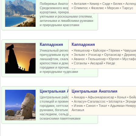
Побережье Анатолийской бухты
•
Анталия
•
Кемер
•
Сиде
•
Белек
•
Аспен
Средиземного моря с отличными
•
Олимпос
•
Фазелис
•
Мерсин
•
Тарсус
курортами, прекрасными пляжами,
уютными и роскошными отелями,
античными и ликийскими руинами
и природными красотами
Каппадокия
Каппадокия
Уникальный регион Турции с
•
Невшехир
•
Кайсери
•
Гёреме
•
Чавуши
причудливым вулканическим
•
Зельве
•
Учхисар
•
Ортахисар
•
Деринк
ланшафтом, скальными церквями,
•
Аванос
•
Гюльшехир
•
Юргюп
•
Мустаф
крепостями и домами, пещерными
•
Соганлы
•
Аксарай
•
Нигде
городами и прочими рукотворными
и природными чудесами
Центральная Анатолия
Центральная Анатолия
Центральные районы Турции со
•
Анкара
•
Афьонкарахисар
•
Конья
•
Бей
столицей и провинциальными
•
Агласун-Сагалассос
•
Ыспарта
•
Эгрид
городами, хеттскими и античными
•
Изник
•
Синоп
•
Токат
•
Адыяман-Немру
руинами, богатым византийским
Антакья
наследием, сельджукскими и
османскими памятниками