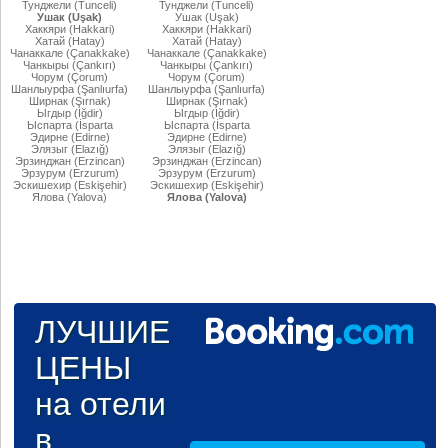
Тунджели (Tunceli)
Тунджели (Tunceli)
Ушак (Uşak)
Ушак (Uşak)
Хаккяри (Hakkari)
Хаккяри (Hakkari)
Хатай (Hatay)
Хатай (Hatay)
Чанаккале (Çanakkake)
Чанаккале (Çanakkake)
Чанкыры (Çankırı)
Чанкыры (Çankırı)
Чорум (Çorum)
Чорум (Çorum)
Шанлыурфа (Şanlıurfa)
Шанлыурфа (Şanlıurfa)
Ширнак (Şırnak)
Ширнак (Şırnak)
Ыгдыр (Iğdir)
Ыгдыр (Iğdir)
Ыспарта (İsparta
Ыспарта (İsparta
Эдирне (Edirne)
Эдирне (Edirne)
Элязыг (Elazığ)
Элязыг (Elazığ)
Эрзинджан (Erzincan)
Эрзинджан (Erzincan)
Эрзурум (Erzurum)
Эрзурум (Erzurum)
Эскишехир (Eskişehir)
Эскишехир (Eskişehir)
Ялова (Yalova)
Ялова (Yalova)
ЛУЧШИЕ
ЦЕНЫ
на отели
в