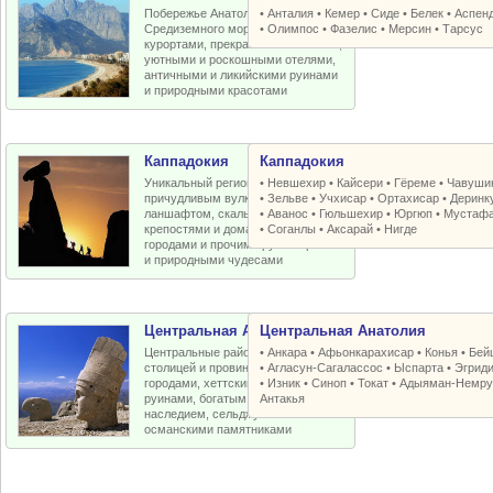
Побережье Анатолийской бухты
•
Анталия
•
Кемер
•
Сиде
•
Белек
•
Аспен
Средиземного моря с отличными
•
Олимпос
•
Фазелис
•
Мерсин
•
Тарсус
курортами, прекрасными пляжами,
уютными и роскошными отелями,
античными и ликийскими руинами
и природными красотами
Каппадокия
Каппадокия
Уникальный регион Турции с
•
Невшехир
•
Кайсери
•
Гёреме
•
Чавуши
причудливым вулканическим
•
Зельве
•
Учхисар
•
Ортахисар
•
Деринк
ланшафтом, скальными церквями,
•
Аванос
•
Гюльшехир
•
Юргюп
•
Мустаф
крепостями и домами, пещерными
•
Соганлы
•
Аксарай
•
Нигде
городами и прочими рукотворными
и природными чудесами
Центральная Анатолия
Центральная Анатолия
Центральные районы Турции со
•
Анкара
•
Афьонкарахисар
•
Конья
•
Бей
столицей и провинциальными
•
Агласун-Сагалассос
•
Ыспарта
•
Эгрид
городами, хеттскими и античными
•
Изник
•
Синоп
•
Токат
•
Адыяман-Немру
руинами, богатым византийским
Антакья
наследием, сельджукскими и
османскими памятниками