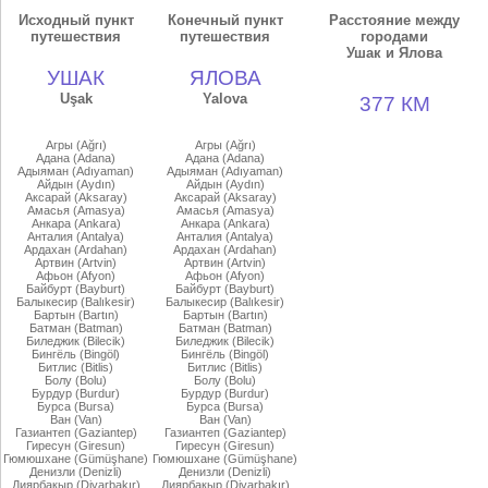
Исходный пункт
Конечный пункт
Расстояние между
путешествия
путешествия
городами
Ушак и Ялова
УШАК
ЯЛОВА
Uşak
Yalova
377 КМ
Агры (Ağrı)
Агры (Ağrı)
Адана (Adana)
Адана (Adana)
Адыяман (Adıyaman)
Адыяман (Adıyaman)
Айдын (Aydın)
Айдын (Aydın)
Аксарай (Aksaray)
Аксарай (Aksaray)
Амасья (Amasya)
Амасья (Amasya)
Анкара (Ankara)
Анкара (Ankara)
Анталия (Antalya)
Анталия (Antalya)
Ардахан (Ardahan)
Ардахан (Ardahan)
Артвин (Artvin)
Артвин (Artvin)
Афьон (Afyon)
Афьон (Afyon)
Байбурт (Bayburt)
Байбурт (Bayburt)
Балыкесир (Balıkesir)
Балыкесир (Balıkesir)
Бартын (Bartın)
Бартын (Bartın)
Батман (Batman)
Батман (Batman)
Биледжик (Bilecik)
Биледжик (Bilecik)
Бингёль (Bingöl)
Бингёль (Bingöl)
Битлис (Bitlis)
Битлис (Bitlis)
Болу (Bolu)
Болу (Bolu)
Бурдур (Burdur)
Бурдур (Burdur)
Бурса (Bursa)
Бурса (Bursa)
Ван (Van)
Ван (Van)
Газиантеп (Gaziantep)
Газиантеп (Gaziantep)
Гиресун (Giresun)
Гиресун (Giresun)
Гюмюшхане (Gümüşhane)
Гюмюшхане (Gümüşhane)
Денизли (Denizli)
Денизли (Denizli)
Диярбакыр (Diyarbakır)
Диярбакыр (Diyarbakır)