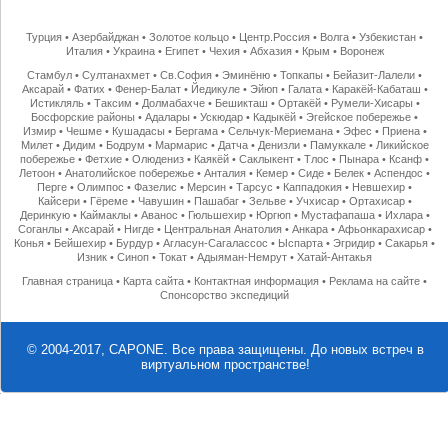
Турция
•
Азербайджан
•
Золотое кольцо
•
Центр.Россия
•
Волга
•
Узбекистан
•
Италия
•
Украина
•
Египет
•
Чехия
•
Абхазия
•
Крым
•
Воронеж
Стамбул
•
Султанахмет
•
Св.София
•
Эминёню
•
Топкапы
•
Бейазит-Лалели
•
Аксарай
•
Фатих
•
Фенер-Балат
•
Йедикуле
•
Эйюп
•
Галата
•
Каракёй-Кабаташ
•
Истикляль
•
Таксим
•
Долмабахче
•
Бешикташ
•
Ортакёй
•
Румели-Хисары
•
Босфорские районы
•
Адалары
•
Ускюдар
•
Кадыкёй
•
Эгейское побережье
•
Измир
•
Чешме
•
Кушадасы
•
Бергама
•
Сельчук-Мериемана
•
Эфес
•
Приена
•
Милет
•
Дидим
•
Бодрум
•
Мармарис
•
Датча
•
Денизли
•
Памуккале
•
Ликийское
побережье
•
Фетхие
•
Олюдениз
•
Каякёй
•
Саклыкент
•
Тлос
•
Пынара
•
Ксанф
•
Летоон
•
Анатолийское побережье
•
Анталия
•
Кемер
•
Сиде
•
Белек
•
Аспендос
•
Перге
•
Олимпос
•
Фазелис
•
Мерсин
•
Тарсус
•
Каппадокия
•
Невшехир
•
Кайсери
•
Гёреме
•
Чавушин
•
Пашабаг
•
Зельве
•
Учхисар
•
Ортахисар
•
Деринкую
•
Каймаклы
•
Аванос
•
Гюльшехир
•
Юргюп
•
Мустафапаша
•
Ихлара
•
Соганлы
•
Аксарай
•
Нигде
•
Центральная Анатолия
•
Анкара
•
Афьонкарахисар
•
Конья
•
Бейшехир
•
Бурдур
•
Агласун-Сагалассос
•
Ыспарта
•
Эгридир
•
Сакарья
•
Изник
•
Синоп
•
Токат
•
Адыяман-Немрут
•
Хатай-Антакья
Главная страница
•
Карта сайта
•
Контактная информация
•
Реклама на сайте
•
Спонсорство экспедиций
© 2004-2017, CAPONE. Все права защищены.
До новых встреч в
виртуальном пространстве!