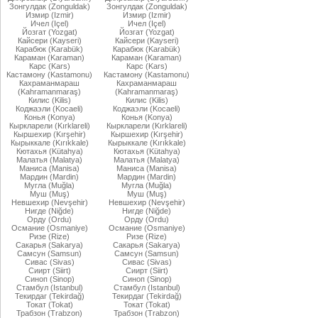
Зонгулдак (Zonguldak)
Зонгулдак (Zonguldak)
Измир (Izmir)
Измир (Izmir)
Ичел (Içel)
Ичел (Içel)
Йозгат (Yozgat)
Йозгат (Yozgat)
Кайсери (Kayseri)
Кайсери (Kayseri)
Карабюк (Karabük)
Карабюк (Karabük)
Караман (Karaman)
Караман (Karaman)
Карс (Kars)
Карс (Kars)
Кастамону (Kastamonu)
Кастамону (Kastamonu)
Кахраманмараш
Кахраманмараш
(Kahramanmaraş)
(Kahramanmaraş)
Килис (Kilis)
Килис (Kilis)
Коджаэли (Kocaeli)
Коджаэли (Kocaeli)
Конья (Konya)
Конья (Konya)
Кыркларели (Kırklareli)
Кыркларели (Kırklareli)
Кыршехир (Kırşehir)
Кыршехир (Kırşehir)
Кырыккале (Kırıkkale)
Кырыккале (Kırıkkale)
Кютахья (Kütahya)
Кютахья (Kütahya)
Малатья (Malatya)
Малатья (Malatya)
Маниса (Manisa)
Маниса (Manisa)
Мардин (Mardin)
Мардин (Mardin)
Мугла (Muğla)
Мугла (Muğla)
Муш (Muş)
Муш (Muş)
Невшехир (Nevşehir)
Невшехир (Nevşehir)
Нигде (Niğde)
Нигде (Niğde)
Орду (Ordu)
Орду (Ordu)
Османие (Osmaniye)
Османие (Osmaniye)
Ризе (Rize)
Ризе (Rize)
Сакарья (Sakarya)
Сакарья (Sakarya)
Самсун (Samsun)
Самсун (Samsun)
Сивас (Sivas)
Сивас (Sivas)
Сиирт (Siirt)
Сиирт (Siirt)
Синоп (Sinop)
Синоп (Sinop)
Стамбул (Istanbul)
Стамбул (Istanbul)
Текирдаг (Tekirdağ)
Текирдаг (Tekirdağ)
Токат (Tokat)
Токат (Tokat)
Трабзон (Trabzon)
Трабзон (Trabzon)