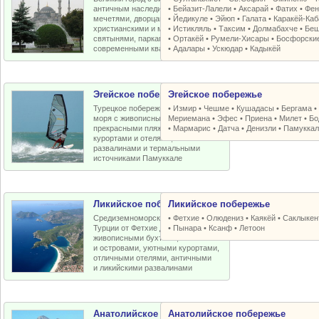
античным наследием, османскими
•
Бейазит-Лалели
•
Аксарай
•
Фатих
•
Фен
мечетями, дворцами, крепостями,
•
Йедикуле
•
Эйюп
•
Галата
•
Каракёй-Ка
христианскими и мусульманскими
•
Истикляль
•
Таксим
•
Долмабахче
•
Беш
святынями, парками, старыми и
•
Ортакёй
•
Румели-Xисары
•
Босфорски
современными кварталами
•
Адалары
•
Ускюдар
•
Кадыкёй
Эгейское побережье
Эгейское побережье
Турецкое побережье Эгейского
•
Измир
•
Чешме
•
Кушадасы
•
Бергама
моря с живописными бухтами,
Мериемана
•
Эфес
•
Приена
•
Милет
•
Бо
прекрасными пляжами, отличными
•
Мармарис
•
Датча
•
Денизли
•
Памуккал
курортами и отелями, античными
развалинами и термальными
источниками Памуккале
Ликийское побережье
Ликийское побережье
Средиземноморское побережье
•
Фетхие
•
Олюдениз
•
Каякёй
•
Саклыкен
Турции от Фетхие до Кемера с
•
Пынара
•
Ксанф
•
Летоон
живописными бухтами, пляжами
и островами, уютными курортами,
отличными отелями, античными
и ликийскими развалинами
Анатолийское побережье
Анатолийское побережье