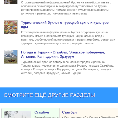
Отсканированный информационный буклет на английском языке с
описанием рекомендуемых маршрутов путешествий по Турции -
исторические маршруты, тематические и культурные маршруты,
античные и раннехристианские памятные места
Туристический
буклет о турецкой кухне
и культуре
еды
Отсканированный информационный буклет о турецкой кухне на
немецком языке с описанием турецких национальных блюд и
напитков, особенностей приготовления и рецептами блюд, секретами
турецкого кулинарного искусства и традиций трапезы
Погода в Турции
- Стамбул, Эгейское побережье,
Анталия, Каппадокия, Эрзурум
Туристический прогноз погоды в основных городах и регионах
Турции, климатическая и погодная карта Турции, погода в Стамбуле,
погода в Измире, погода в Бодруме, погода в Мармарисе, погода в
Анталии, погода в Эрзуруме, климат Турции
СМОТРИТЕ ЕЩЁ ДРУГИЕ РАЗДЕЛЫ
Стамбул
Стамбул
Великий город с византийским и
•
Султанахмет
•
Св.София
•
Эминёню
•
Т