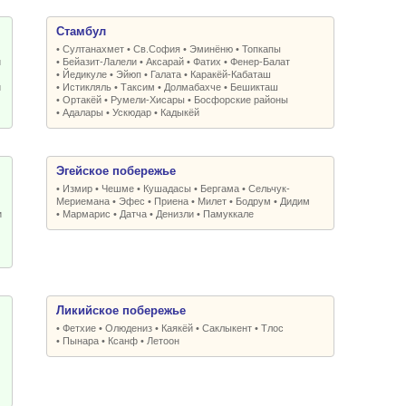
Стамбул
•
Султанахмет
•
Св.София
•
Эминёню
•
Топкапы
и
•
Бейазит-Лалели
•
Аксарай
•
Фатих
•
Фенер-Балат
•
Йедикуле
•
Эйюп
•
Галата
•
Каракёй-Кабаташ
и
•
Истикляль
•
Таксим
•
Долмабахче
•
Бешикташ
•
Ортакёй
•
Румели-Xисары
•
Босфорские районы
•
Адалары
•
Ускюдар
•
Кадыкёй
Эгейское побережье
•
Измир
•
Чешме
•
Кушадасы
•
Бергама
•
Сельчук-
Мериемана
•
Эфес
•
Приена
•
Милет
•
Бодрум
•
Дидим
и
•
Мармарис
•
Датча
•
Денизли
•
Памуккале
Ликийское побережье
•
Фетхие
•
Олюдениз
•
Каякёй
•
Саклыкент
•
Тлос
•
Пынара
•
Ксанф
•
Летоон