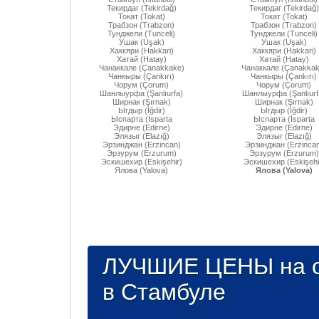
Текирдаг (Tekirdağ)
Текирдаг (Tekirdağ)
Токат (Tokat)
Токат (Tokat)
Трабзон (Trabzon)
Трабзон (Trabzon)
Тунджели (Tunceli)
Тунджели (Tunceli)
Ушак (Uşak)
Ушак (Uşak)
Хаккяри (Hakkari)
Хаккяри (Hakkari)
Хатай (Hatay)
Хатай (Hatay)
Чанаккале (Çanakkake)
Чанаккале (Çanakkak
Чанкыры (Çankırı)
Чанкыры (Çankırı)
Чорум (Çorum)
Чорум (Çorum)
Шанлыурфа (Şanlıurfa)
Шанлыурфа (Şanlıurf
Ширнак (Şırnak)
Ширнак (Şırnak)
Ыгдыр (Iğdir)
Ыгдыр (Iğdir)
Ыспарта (İsparta
Ыспарта (İsparta
Эдирне (Edirne)
Эдирне (Edirne)
Элязыг (Elazığ)
Элязыг (Elazığ)
Эрзинджан (Erzincan)
Эрзинджан (Erzincan
Эрзурум (Erzurum)
Эрзурум (Erzurum)
Эскишехир (Eskişehir)
Эскишехир (Eskişehi
Ялова (Yalova)
Ялова (Yalova)
ЛУЧШИЕ ЦЕНЫ на о
в Стамбуле