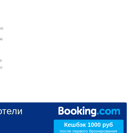
e)
a)
)
r)
тели
Кешбэк 1000 руб
после первого бронирования