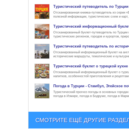
Туристический
путеводитель по Турции
Отсканированная книжка-путеводитель из серии «
полезной информации, туристических схем и карт
Туристический информационный
букле
Отсканированный буклет-путеводитель по Турции 
туристических регионов, городов и курортов, при
Туристический
путеводитель по истори
Отсканированный информационный буклет на англ
исторические маршруты, тематические и культур
Туристический
буклет о турецкой кухне
Отсканированный информационный буклет о турец
напитков, особенностей приготовления и рецептам
Погода в Турции
- Стамбул, Эгейское по
Туристический прогноз погоды в основных городах 
погода в Измире, погода в Бодруме, погода в Марм
СМОТРИТЕ ЕЩЁ ДРУГИЕ РАЗДЕ