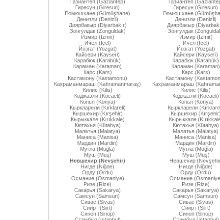
Газиантеп (Gaziantep)
Газиантеп (Gaziante
Гиресун (Giresun)
Гиресун (Giresun)
Гюмюшхане (Gümüşhane)
Гюмюшхане (Gümüşha
Денизли (Denizli)
Денизли (Denizli)
Диярбакыр (Diyarbakır)
Диярбакыр (Diyarbakı
Зонгулдак (Zonguldak)
Зонгулдак (Zongulda
Измир (Izmir)
Измир (Izmir)
Ичел (Içel)
Ичел (Içel)
Йозгат (Yozgat)
Йозгат (Yozgat)
Кайсери (Kayseri)
Кайсери (Kayseri)
Карабюк (Karabük)
Карабюк (Karabük)
Караман (Karaman)
Караман (Karaman)
Карс (Kars)
Карс (Kars)
Кастамону (Kastamonu)
Кастамону (Kastamon
Кахраманмараш (Kahramanmaraş)
Кахраманмараш (Kahrama
Килис (Kilis)
Килис (Kilis)
Коджаэли (Kocaeli)
Коджаэли (Kocaeli)
Конья (Konya)
Конья (Konya)
Кыркларели (Kırklareli)
Кыркларели (Kırklarel
Кыршехир (Kırşehir)
Кыршехир (Kırşehir
Кырыккале (Kırıkkale)
Кырыккале (Kırıkkal
Кютахья (Kütahya)
Кютахья (Kütahya)
Малатья (Malatya)
Малатья (Malatya)
Маниса (Manisa)
Маниса (Manisa)
Мардин (Mardin)
Мардин (Mardin)
Мугла (Muğla)
Мугла (Muğla)
Муш (Muş)
Муш (Muş)
Невшехир (Nevşehir)
Невшехир (Nevşehir
Нигде (Niğde)
Нигде (Niğde)
Орду (Ordu)
Орду (Ordu)
Османие (Osmaniye)
Османие (Osmaniye
Ризе (Rize)
Ризе (Rize)
Сакарья (Sakarya)
Сакарья (Sakarya)
Самсун (Samsun)
Самсун (Samsun)
Сивас (Sivas)
Сивас (Sivas)
Сиирт (Siirt)
Сиирт (Siirt)
Синоп (Sinop)
Синоп (Sinop)
Стамбул (Istanbul)
Стамбул (Istanbul)