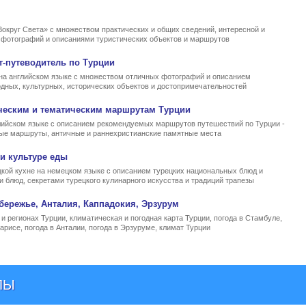
Вокруг Света» с множеством практических и общих сведений, интересной и
, фотографий и описаниями туристических объектов и маршрутов
т-путеводитель по Турции
на английском языке с множеством отличных фотографий и описанием
родных, культурных, исторических объектов и достопримечательностей
ческим и тематическим маршрутам Турции
ийском языке с описанием рекомендуемых маршрутов путешествий по Турции -
ные маршруты, античные и раннехристианские памятные места
и культуре еды
кой кухне на немецком языке с описанием турецких национальных блюд и
и блюд, секретами турецкого кулинарного искусства и традиций трапезы
бережье, Анталия, Каппадокия, Эрзурум
и регионах Турции, климатическая и погодная карта Турции, погода в Стамбуле,
арисе, погода в Анталии, погода в Эрзуруме, климат Турции
ЛЫ