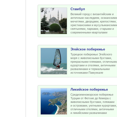
Стамбул
Великий город с византийским и
античным наследием, османским
мечетями, дворцами, крепостями,
христианскими и мусульманским
святынями, парками, старыми и
современными кварталами
Эгейское побережье
Турецкое побережье Эгейского
моря с живописными бухтами,
прекрасными пляжами, отличным
курортами и отелями, античными
развалинами и термальными
источниками Памуккале
Ликийское побережье
Средиземноморское побережье
Турции от Фетхие до Кемера с
живописными бухтами, пляжами
и островами, уютными курортами,
отличными отелями, античными
и ликийскими развалинами