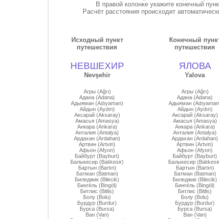
В правой колонке укажите конечный пун
Расчёт расстояния происходит автоматически
Исходный пункт
Конечный пунк
путешествия
путешествия
НЕВШЕХИР
ЯЛОВА
Nevşehir
Yalova
Агры (Ağrı)
Агры (Ağrı)
Адана (Adana)
Адана (Adana)
Адыяман (Adıyaman)
Адыяман (Adıyaman
Айдын (Aydın)
Айдын (Aydın)
Аксарай (Aksaray)
Аксарай (Aksaray)
Амасья (Amasya)
Амасья (Amasya)
Анкара (Ankara)
Анкара (Ankara)
Анталия (Antalya)
Анталия (Antalya)
Ардахан (Ardahan)
Ардахан (Ardahan)
Артвин (Artvin)
Артвин (Artvin)
Афьон (Afyon)
Афьон (Afyon)
Байбурт (Bayburt)
Байбурт (Bayburt)
Балыкесир (Balıkesir)
Балыкесир (Balıkesir
Бартын (Bartın)
Бартын (Bartın)
Батман (Batman)
Батман (Batman)
Биледжик (Bilecik)
Биледжик (Bilecik)
Бингёль (Bingöl)
Бингёль (Bingöl)
Битлис (Bitlis)
Битлис (Bitlis)
Болу (Bolu)
Болу (Bolu)
Бурдур (Burdur)
Бурдур (Burdur)
Бурса (Bursa)
Бурса (Bursa)
Ван (Van)
Ван (Van)