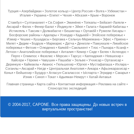
Турция
•
Азербайджан
•
Золотое кольцо
•
Центр.Россия
•
Волга
•
Узбекистан
•
Италия
•
Украина
•
Египет
•
Чехия
•
Абхазия
•
Крым
•
Воронеж
Стамбул
•
Султанахмет
•
Св.София
•
Эминёню
•
Топкапы
•
Бейазит-Лалели
•
Аксарай
•
Фатих
•
Фенер-Балат
•
Йедикуле
•
Эйюп
•
Галата
•
Каракёй-Кабаташ
•
Истикляль
•
Таксим
•
Долмабахче
•
Бешикташ
•
Ортакёй
•
Румели-Хисары
•
Босфорские районы
•
Адалары
•
Ускюдар
•
Кадыкёй
•
Эгейское побережье
•
Измир
•
Чешме
•
Кушадасы
•
Бергама
•
Сельчук-Мериемана
•
Эфес
•
Приена
•
Милет
•
Дидим
•
Бодрум
•
Мармарис
•
Датча
•
Денизли
•
Памуккале
•
Ликийское
побережье
•
Фетхие
•
Олюдениз
•
Каякёй
•
Саклыкент
•
Тлос
•
Пынара
•
Ксанф
•
Летоон
•
Анатолийское побережье
•
Анталия
•
Кемер
•
Сиде
•
Белек
•
Аспендос
•
Перге
•
Олимпос
•
Фазелис
•
Мерсин
•
Тарсус
•
Каппадокия
•
Невшехир
•
Кайсери
•
Гёреме
•
Чавушин
•
Пашабаг
•
Зельве
•
Учхисар
•
Ортахисар
•
Деринкую
•
Каймаклы
•
Аванос
•
Гюльшехир
•
Юргюп
•
Мустафапаша
•
Ихлара
•
Соганлы
•
Аксарай
•
Нигде
•
Центральная Анатолия
•
Анкара
•
Афьонкарахисар
•
Конья
•
Бейшехир
•
Бурдур
•
Агласун-Сагалассос
•
Ыспарта
•
Эгридир
•
Сакарья
•
Изник
•
Синоп
•
Токат
•
Адыяман-Немрут
•
Хатай-Антакья
Главная страница
•
Карта сайта
•
Контактная информация
•
Реклама на сайте
•
Спонсорство экспедиций
© 2004-2017, CAPONE. Все права защищены.
До новых встреч в
виртуальном пространстве!