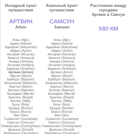
Исходный пункт
Конечный пункт
Расстояние между
путешествия
путешествия
городами
Артвин и Самсун
АРТВИН
САМСУН
Artvin
Samsun
580 КМ
Агры (Ağrı)
Агры (Ağrı)
Адана (Adana)
Адана (Adana)
Адыяман (Adıyaman)
Адыяман (Adıyaman)
Айдын (Aydın)
Айдын (Aydın)
Аксарай (Aksaray)
Аксарай (Aksaray)
Амасья (Amasya)
Амасья (Amasya)
Анкара (Ankara)
Анкара (Ankara)
Анталия (Antalya)
Анталия (Antalya)
Ардахан (Ardahan)
Ардахан (Ardahan)
Артвин (Artvin)
Артвин (Artvin)
Афьон (Afyon)
Афьон (Afyon)
Байбурт (Bayburt)
Байбурт (Bayburt)
Балыкесир (Balıkesir)
Балыкесир (Balıkesir)
Бартын (Bartın)
Бартын (Bartın)
Батман (Batman)
Батман (Batman)
Биледжик (Bilecik)
Биледжик (Bilecik)
Бингёль (Bingöl)
Бингёль (Bingöl)
Битлис (Bitlis)
Битлис (Bitlis)
Болу (Bolu)
Болу (Bolu)
Бурдур (Burdur)
Бурдур (Burdur)
Бурса (Bursa)
Бурса (Bursa)
Ван (Van)
Ван (Van)
Газиантеп (Gaziantep)
Газиантеп (Gaziantep)
Гиресун (Giresun)
Гиресун (Giresun)
Гюмюшхане (Gümüşhane)
Гюмюшхане (Gümüşhane)
Денизли (Denizli)
Денизли (Denizli)
Диярбакыр (Diyarbakır)
Диярбакыр (Diyarbakır)