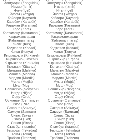
Зонгулдак (Zonguldak)
Зонгулдак (Zonguldak)
Измир (Izmir)
Измир (Izmir)
Ичел (Içel)
Ичел (Içel)
Йозгат (Yozgat)
Йозгат (Yozgat)
Кайсери (Kayseri)
Кайсери (Kayseri)
Карабюк (Karabük)
Карабюк (Karabük)
Караман (Karaman)
Караман (Karaman)
Карс (Kars)
Карс (Kars)
Кастамону (Kastamonu)
Кастамону (Kastamonu)
Кахраманмараш
Кахраманмараш
(Kahramanmaraş)
(Kahramanmaraş)
Килис (Kilis)
Килис (Kilis)
Коджаэли (Kocaeli)
Коджаэли (Kocaeli)
Конья (Konya)
Конья (Konya)
Кыркларели (Kırklareli)
Кыркларели (Kırklareli)
Кыршехир (Kırşehir)
Кыршехир (Kırşehir)
Кырыккале (Kırıkkale)
Кырыккале (Kırıkkale)
Кютахья (Kütahya)
Кютахья (Kütahya)
Малатья (Malatya)
Малатья (Malatya)
Маниса (Manisa)
Маниса (Manisa)
Мардин (Mardin)
Мардин (Mardin)
Мугла (Muğla)
Мугла (Muğla)
Муш (Muş)
Муш (Muş)
Невшехир (Nevşehir)
Невшехир (Nevşehir)
Нигде (Niğde)
Нигде (Niğde)
Орду (Ordu)
Орду (Ordu)
Османие (Osmaniye)
Османие (Osmaniye)
Ризе (Rize)
Ризе (Rize)
Сакарья (Sakarya)
Сакарья (Sakarya)
Самсун (Samsun)
Самсун (Samsun)
Сивас (Sivas)
Сивас (Sivas)
Сиирт (Siirt)
Сиирт (Siirt)
Синоп (Sinop)
Синоп (Sinop)
Стамбул (Istanbul)
Стамбул (Istanbul)
Текирдаг (Tekirdağ)
Текирдаг (Tekirdağ)
Токат (Tokat)
Токат (Tokat)
Трабзон (Trabzon)
Трабзон (Trabzon)