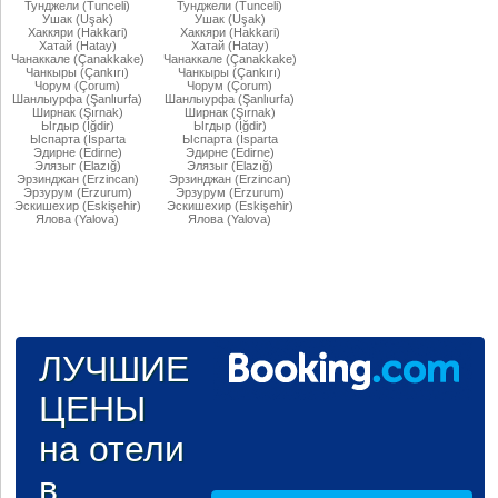
Тунджели (Tunceli)
Тунджели (Tunceli)
Ушак (Uşak)
Ушак (Uşak)
Хаккяри (Hakkari)
Хаккяри (Hakkari)
Хатай (Hatay)
Хатай (Hatay)
Чанаккале (Çanakkake)
Чанаккале (Çanakkake)
Чанкыры (Çankırı)
Чанкыры (Çankırı)
Чорум (Çorum)
Чорум (Çorum)
Шанлыурфа (Şanlıurfa)
Шанлыурфа (Şanlıurfa)
Ширнак (Şırnak)
Ширнак (Şırnak)
Ыгдыр (Iğdir)
Ыгдыр (Iğdir)
Ыспарта (İsparta
Ыспарта (İsparta
Эдирне (Edirne)
Эдирне (Edirne)
Элязыг (Elazığ)
Элязыг (Elazığ)
Эрзинджан (Erzincan)
Эрзинджан (Erzincan)
Эрзурум (Erzurum)
Эрзурум (Erzurum)
Эскишехир (Eskişehir)
Эскишехир (Eskişehir)
Ялова (Yalova)
Ялова (Yalova)
ЛУЧШИЕ
ЦЕНЫ
на отели
в