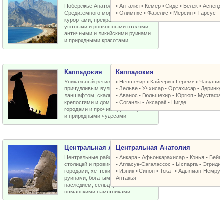
Побережье Анатолийской бухты
•
Анталия
•
Кемер
•
Сиде
•
Белек
•
Аспен
Средиземного моря с отличными
•
Олимпос
•
Фазелис
•
Мерсин
•
Тарсус
курортами, прекрасными пляжами,
уютными и роскошными отелями,
античными и ликийскими руинами
и природными красотами
Каппадокия
Каппадокия
Уникальный регион Турции с
•
Невшехир
•
Кайсери
•
Гёреме
•
Чавуши
причудливым вулканическим
•
Зельве
•
Учхисар
•
Ортахисар
•
Деринк
ланшафтом, скальными церквями,
•
Аванос
•
Гюльшехир
•
Юргюп
•
Мустаф
крепостями и домами, пещерными
•
Соганлы
•
Аксарай
•
Нигде
городами и прочими рукотворными
и природными чудесами
Центральная Анатолия
Центральная Анатолия
Центральные районы Турции со
•
Анкара
•
Афьонкарахисар
•
Конья
•
Бей
столицей и провинциальными
•
Агласун-Сагалассос
•
Ыспарта
•
Эгрид
городами, хеттскими и античными
•
Изник
•
Синоп
•
Токат
•
Адыяман-Немру
руинами, богатым византийским
Антакья
наследием, сельджукскими и
османскими памятниками