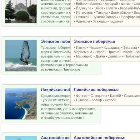
античным наследием, османскими
•
Бейазит-Лалели
•
Аксарай
•
Фатих
•
Фен
мечетями, дворцами, крепостями,
•
Йедикуле
•
Эйюп
•
Галата
•
Каракёй-Ка
христианскими и мусульманскими
•
Истикляль
•
Таксим
•
Долмабахче
•
Беш
святынями, парками, старыми и
•
Ортакёй
•
Румели-Xисары
•
Босфорски
современными кварталами
•
Адалары
•
Ускюдар
•
Кадыкёй
Эгейское побережье
Эгейское побережье
Турецкое побережье Эгейского
•
Измир
•
Чешме
•
Кушадасы
•
Бергама
моря с живописными бухтами,
Мериемана
•
Эфес
•
Приена
•
Милет
•
Бо
прекрасными пляжами, отличными
•
Мармарис
•
Датча
•
Денизли
•
Памуккал
курортами и отелями, античными
развалинами и термальными
источниками Памуккале
Ликийское побережье
Ликийское побережье
Средиземноморское побережье
•
Фетхие
•
Олюдениз
•
Каякёй
•
Саклыкен
Турции от Фетхие до Кемера с
•
Пынара
•
Ксанф
•
Летоон
живописными бухтами, пляжами
и островами, уютными курортами,
отличными отелями, античными
и ликийскими развалинами
Анатолийское побережье
Анатолийское побережье