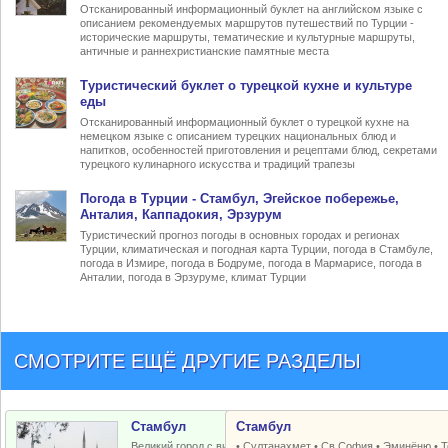
Отсканированный информационный буклет на английском языке с
описанием рекомендуемых маршрутов путешествий по Турции -
исторические маршруты, тематические и культурные маршруты,
античные и раннехристианские памятные места
Туристический
буклет о турецкой кухне
и культуре
еды
Отсканированный информационный буклет о турецкой кухне на
немецком языке с описанием турецких национальных блюд и
напитков, особенностей приготовления и рецептами блюд, секретами
турецкого кулинарного искусства и традиций трапезы
Погода в Турции
- Стамбул, Эгейское побережье,
Анталия, Каппадокия, Эрзурум
Туристический прогноз погоды в основных городах и регионах
Турции, климатическая и погодная карта Турции, погода в Стамбуле,
погода в Измире, погода в Бодруме, погода в Мармарисе, погода в
Анталии, погода в Эрзуруме, климат Турции
СМОТРИТЕ ЕЩЁ ДРУГИЕ РАЗДЕЛЫ
Стамбул
Стамбул
Великий город с византийским и
•
Султанахмет
•
Св.София
•
Эминёню
•
Т