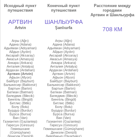
Исходный пункт
Конечный пункт
Расстояние между
путешествия
путешествия
городами
Артвин и Шанлыурфа
АРТВИН
ШАНЛЫУРФА
Artvin
Şanlıurfa
708 КМ
Агры (Ağrı)
Агры (Ağrı)
Адана (Adana)
Адана (Adana)
Адыяман (Adıyaman)
Адыяман (Adıyaman)
Айдын (Aydın)
Айдын (Aydın)
Аксарай (Aksaray)
Аксарай (Aksaray)
Амасья (Amasya)
Амасья (Amasya)
Анкара (Ankara)
Анкара (Ankara)
Анталия (Antalya)
Анталия (Antalya)
Ардахан (Ardahan)
Ардахан (Ardahan)
Артвин (Artvin)
Артвин (Artvin)
Афьон (Afyon)
Афьон (Afyon)
Байбурт (Bayburt)
Байбурт (Bayburt)
Балыкесир (Balıkesir)
Балыкесир (Balıkesir)
Бартын (Bartın)
Бартын (Bartın)
Батман (Batman)
Батман (Batman)
Биледжик (Bilecik)
Биледжик (Bilecik)
Бингёль (Bingöl)
Бингёль (Bingöl)
Битлис (Bitlis)
Битлис (Bitlis)
Болу (Bolu)
Болу (Bolu)
Бурдур (Burdur)
Бурдур (Burdur)
Бурса (Bursa)
Бурса (Bursa)
Ван (Van)
Ван (Van)
Газиантеп (Gaziantep)
Газиантеп (Gaziantep)
Гиресун (Giresun)
Гиресун (Giresun)
Гюмюшхане
Гюмюшхане (Gümüşhane)
(Gümüşhane)
Денизли (Denizli)
Денизли (Denizli)
Диярбакыр (Diyarbakır)