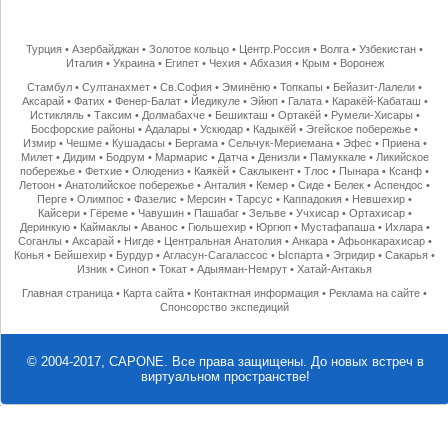
Турция
•
Азербайджан
•
Золотое кольцо
•
Центр.Россия
•
Волга
•
Узбекистан
•
Италия
•
Украина
•
Египет
•
Чехия
•
Абхазия
•
Крым
•
Воронеж
Стамбул
•
Султанахмет
•
Св.София
•
Эминёню
•
Топкапы
•
Бейазит-Лалели
•
Аксарай
•
Фатих
•
Фенер-Балат
•
Йедикуле
•
Эйюп
•
Галата
•
Каракёй-Кабаташ
•
Истикляль
•
Таксим
•
Долмабахче
•
Бешикташ
•
Ортакёй
•
Румели-Хисары
•
Босфорские районы
•
Адалары
•
Ускюдар
•
Кадыкёй
•
Эгейское побережье
•
Измир
•
Чешме
•
Кушадасы
•
Бергама
•
Сельчук-Мериемана
•
Эфес
•
Приена
•
Милет
•
Дидим
•
Бодрум
•
Мармарис
•
Датча
•
Денизли
•
Памуккале
•
Ликийское
побережье
•
Фетхие
•
Олюдениз
•
Каякёй
•
Саклыкент
•
Тлос
•
Пынара
•
Ксанф
•
Летоон
•
Анатолийское побережье
•
Анталия
•
Кемер
•
Сиде
•
Белек
•
Аспендос
•
Перге
•
Олимпос
•
Фазелис
•
Мерсин
•
Тарсус
•
Каппадокия
•
Невшехир
•
Кайсери
•
Гёреме
•
Чавушин
•
Пашабаг
•
Зельве
•
Учхисар
•
Ортахисар
•
Деринкую
•
Каймаклы
•
Аванос
•
Гюльшехир
•
Юргюп
•
Мустафапаша
•
Ихлара
•
Соганлы
•
Аксарай
•
Нигде
•
Центральная Анатолия
•
Анкара
•
Афьонкарахисар
•
Конья
•
Бейшехир
•
Бурдур
•
Агласун-Сагалассос
•
Ыспарта
•
Эгридир
•
Сакарья
•
Изник
•
Синоп
•
Токат
•
Адыяман-Немрут
•
Хатай-Антакья
Главная страница
•
Карта сайта
•
Контактная информация
•
Реклама на сайте
•
Спонсорство экспедиций
© 2004-2017, CAPONE. Все права защищены.
До новых встреч в
виртуальном пространстве!