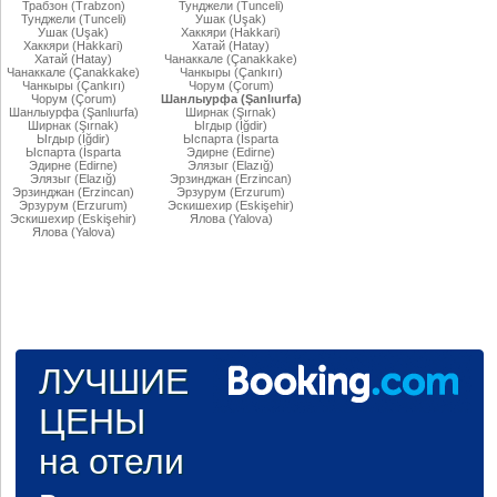
Трабзон (Trabzon)
Тунджели (Tunceli)
Тунджели (Tunceli)
Ушак (Uşak)
Ушак (Uşak)
Хаккяри (Hakkari)
Хаккяри (Hakkari)
Хатай (Hatay)
Хатай (Hatay)
Чанаккале (Çanakkake)
Чанаккале (Çanakkake)
Чанкыры (Çankırı)
Чанкыры (Çankırı)
Чорум (Çorum)
Чорум (Çorum)
Шанлыурфа (Şanlıurfa)
Шанлыурфа (Şanlıurfa)
Ширнак (Şırnak)
Ширнак (Şırnak)
Ыгдыр (Iğdir)
Ыгдыр (Iğdir)
Ыспарта (İsparta
Ыспарта (İsparta
Эдирне (Edirne)
Эдирне (Edirne)
Элязыг (Elazığ)
Элязыг (Elazığ)
Эрзинджан (Erzincan)
Эрзинджан (Erzincan)
Эрзурум (Erzurum)
Эрзурум (Erzurum)
Эскишехир (Eskişehir)
Эскишехир (Eskişehir)
Ялова (Yalova)
Ялова (Yalova)
ЛУЧШИЕ
ЦЕНЫ
на отели