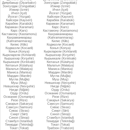
Диярбакыр (Diyarbakır)
Зонгулдак (Zonguldak)
Зонгулдак (Zonguldak)
Измир (Izmir)
Измир (Izmir)
Ичел (Içel)
Ичел (Içel)
Йозгат (Yozgat)
Йозгат (Yozgat)
Кайсери (Kayseri)
Кайсери (Kayseri)
Карабюк (Karabük)
Карабюк (Karabük)
Караман (Karaman)
Караман (Karaman)
Карс (Kars)
Карс (Kars)
Кастамону (Kastamonu)
Кастамону (Kastamonu)
Кахраманмараш
Кахраманмараш
(Kahramanmaraş)
(Kahramanmaraş)
Килис (Kilis)
Килис (Kilis)
Коджаэли (Kocaeli)
Коджаэли (Kocaeli)
Конья (Konya)
Конья (Konya)
Кыркларели (Kırklareli)
Кыркларели (Kırklareli)
Кыршехир (Kırşehir)
Кыршехир (Kırşehir)
Кырыккале (Kırıkkale)
Кырыккале (Kırıkkale)
Кютахья (Kütahya)
Кютахья (Kütahya)
Малатья (Malatya)
Малатья (Malatya)
Маниса (Manisa)
Маниса (Manisa)
Мардин (Mardin)
Мардин (Mardin)
Мугла (Muğla)
Мугла (Muğla)
Муш (Muş)
Муш (Muş)
Невшехир (Nevşehir)
Невшехир (Nevşehir)
Нигде (Niğde)
Нигде (Niğde)
Орду (Ordu)
Орду (Ordu)
Османие (Osmaniye)
Османие (Osmaniye)
Ризе (Rize)
Ризе (Rize)
Сакарья (Sakarya)
Сакарья (Sakarya)
Самсун (Samsun)
Самсун (Samsun)
Сивас (Sivas)
Сивас (Sivas)
Сиирт (Siirt)
Сиирт (Siirt)
Синоп (Sinop)
Синоп (Sinop)
Стамбул (Istanbul)
Стамбул (Istanbul)
Текирдаг (Tekirdağ)
Текирдаг (Tekirdağ)
Токат (Tokat)
Токат (Tokat)
Трабзон (Trabzon)