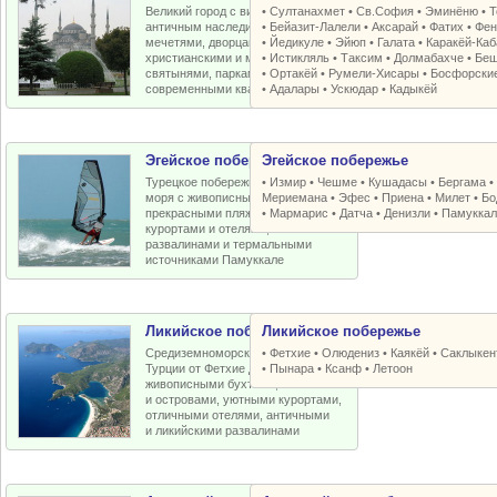
Великий город с византийским и
•
Султанахмет
•
Св.София
•
Эминёню
•
Т
античным наследием, османскими
•
Бейазит-Лалели
•
Аксарай
•
Фатих
•
Фен
мечетями, дворцами, крепостями,
•
Йедикуле
•
Эйюп
•
Галата
•
Каракёй-Ка
христианскими и мусульманскими
•
Истикляль
•
Таксим
•
Долмабахче
•
Беш
святынями, парками, старыми и
•
Ортакёй
•
Румели-Xисары
•
Босфорски
современными кварталами
•
Адалары
•
Ускюдар
•
Кадыкёй
Эгейское побережье
Эгейское побережье
Турецкое побережье Эгейского
•
Измир
•
Чешме
•
Кушадасы
•
Бергама
моря с живописными бухтами,
Мериемана
•
Эфес
•
Приена
•
Милет
•
Бо
прекрасными пляжами, отличными
•
Мармарис
•
Датча
•
Денизли
•
Памуккал
курортами и отелями, античными
развалинами и термальными
источниками Памуккале
Ликийское побережье
Ликийское побережье
Средиземноморское побережье
•
Фетхие
•
Олюдениз
•
Каякёй
•
Саклыкен
Турции от Фетхие до Кемера с
•
Пынара
•
Ксанф
•
Летоон
живописными бухтами, пляжами
и островами, уютными курортами,
отличными отелями, античными
и ликийскими развалинами