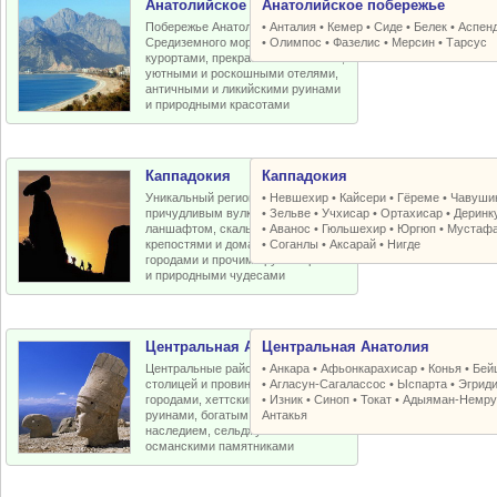
Анатолийское побережье
Анатолийское побережье
Побережье Анатолийской бухты
•
Анталия
•
Кемер
•
Сиде
•
Белек
•
Аспен
Средиземного моря с отличными
•
Олимпос
•
Фазелис
•
Мерсин
•
Тарсус
курортами, прекрасными пляжами,
уютными и роскошными отелями,
античными и ликийскими руинами
и природными красотами
Каппадокия
Каппадокия
Уникальный регион Турции с
•
Невшехир
•
Кайсери
•
Гёреме
•
Чавуши
причудливым вулканическим
•
Зельве
•
Учхисар
•
Ортахисар
•
Деринк
ланшафтом, скальными церквями,
•
Аванос
•
Гюльшехир
•
Юргюп
•
Мустаф
крепостями и домами, пещерными
•
Соганлы
•
Аксарай
•
Нигде
городами и прочими рукотворными
и природными чудесами
Центральная Анатолия
Центральная Анатолия
Центральные районы Турции со
•
Анкара
•
Афьонкарахисар
•
Конья
•
Бей
столицей и провинциальными
•
Агласун-Сагалассос
•
Ыспарта
•
Эгрид
городами, хеттскими и античными
•
Изник
•
Синоп
•
Токат
•
Адыяман-Немру
руинами, богатым византийским
Антакья
наследием, сельджукскими и
османскими памятниками