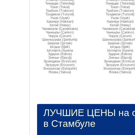
Текирдаг (Tekirdağ)
Текирдаг (Tekirdağ)
Токат (Tokat)
Токат (Tokat)
Трабзон (Trabzon)
Трабзон (Trabzon)
Тунджели (Tunceli)
Тунджели (Tunceli)
Ушак (Uşak)
Ушак (Uşak)
Хаккяри (Hakkari)
Хаккяри (Hakkari)
Хатай (Hatay)
Хатай (Hatay)
Чанаккале (Çanakkake)
Чанаккале (Çanakkak
Чанкыры (Çankırı)
Чанкыры (Çankırı)
Чорум (Çorum)
Чорум (Çorum)
Шанлыурфа (Şanlıurfa)
Шанлыурфа (Şanlıurf
Ширнак (Şırnak)
Ширнак (Şırnak)
Ыгдыр (Iğdir)
Ыгдыр (Iğdir)
Ыспарта (İsparta
Ыспарта (İsparta
Эдирне (Edirne)
Эдирне (Edirne)
Элязыг (Elazığ)
Элязыг (Elazığ)
Эрзинджан (Erzincan)
Эрзинджан (Erzincan
Эрзурум (Erzurum)
Эрзурум (Erzurum)
Эскишехир (Eskişehir)
Эскишехир (Eskişehi
Ялова (Yalova)
Ялова (Yalova)
ЛУЧШИЕ ЦЕНЫ на о
в Стамбуле