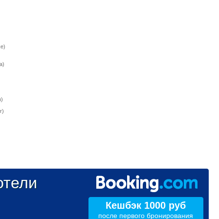
e)
a)
)
r)
тели
Кешбэк 1000 руб
после первого бронирования