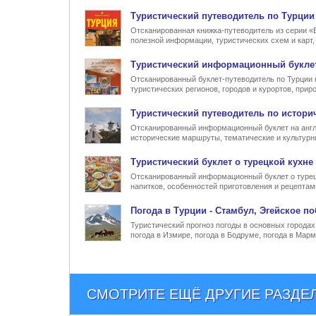
Туристический
путеводитель по Турции
Отсканированная книжка-путеводитель из серии «
полезной информации, туристических схем и карт
Туристический информационный
букле
Отсканированный буклет-путеводитель по Турции 
туристических регионов, городов и курортов, при
Туристический
путеводитель по истори
Отсканированный информационный буклет на англ
исторические маршруты, тематические и культур
Туристический
буклет о турецкой кухне
Отсканированный информационный буклет о турец
напитков, особенностей приготовления и рецептам
Погода в Турции
- Стамбул, Эгейское по
Туристический прогноз погоды в основных городах 
погода в Измире, погода в Бодруме, погода в Марм
СМОТРИТЕ ЕЩЁ ДРУГИЕ РАЗДЕ