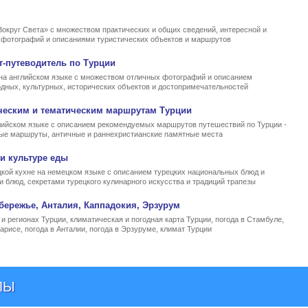
Вокруг Света» с множеством практических и общих сведений, интересной и
, фотографий и описаниями туристических объектов и маршрутов
т-путеводитель по Турции
на английском языке с множеством отличных фотографий и описанием
родных, культурных, исторических объектов и достопримечательностей
ческим и тематическим маршрутам Турции
ийском языке с описанием рекомендуемых маршрутов путешествий по Турции -
ные маршруты, античные и раннехристианские памятные места
и культуре еды
кой кухне на немецком языке с описанием турецких национальных блюд и
и блюд, секретами турецкого кулинарного искусства и традиций трапезы
бережье, Анталия, Каппадокия, Эрзурум
и регионах Турции, климатическая и погодная карта Турции, погода в Стамбуле,
арисе, погода в Анталии, погода в Эрзуруме, климат Турции
ЛЫ