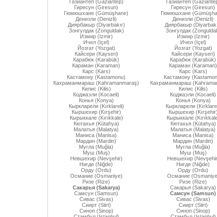
Газиантеп (Gaziantep)
Газиантеп (Gaziante
Гиресун (Giresun)
Гиресун (Giresun)
Гюмюшхане (Gümüşhane)
Гюмюшхане (Gümüşha
Денизли (Denizli)
Денизли (Denizli)
Диярбакыр (Diyarbakır)
Диярбакыр (Diyarbakı
Зонгулдак (Zonguldak)
Зонгулдак (Zongulda
Измир (Izmir)
Измир (Izmir)
Ичел (Içel)
Ичел (Içel)
Йозгат (Yozgat)
Йозгат (Yozgat)
Кайсери (Kayseri)
Кайсери (Kayseri)
Карабюк (Karabük)
Карабюк (Karabük)
Караман (Karaman)
Караман (Karaman)
Карс (Kars)
Карс (Kars)
Кастамону (Kastamonu)
Кастамону (Kastamon
Кахраманмараш (Kahramanmaraş)
Кахраманмараш (Kahrama
Килис (Kilis)
Килис (Kilis)
Коджаэли (Kocaeli)
Коджаэли (Kocaeli)
Конья (Konya)
Конья (Konya)
Кыркларели (Kırklareli)
Кыркларели (Kırklarel
Кыршехир (Kırşehir)
Кыршехир (Kırşehir
Кырыккале (Kırıkkale)
Кырыккале (Kırıkkal
Кютахья (Kütahya)
Кютахья (Kütahya)
Малатья (Malatya)
Малатья (Malatya)
Маниса (Manisa)
Маниса (Manisa)
Мардин (Mardin)
Мардин (Mardin)
Мугла (Muğla)
Мугла (Muğla)
Муш (Muş)
Муш (Muş)
Невшехир (Nevşehir)
Невшехир (Nevşehir
Нигде (Niğde)
Нигде (Niğde)
Орду (Ordu)
Орду (Ordu)
Османие (Osmaniye)
Османие (Osmaniye
Ризе (Rize)
Ризе (Rize)
Сакарья (Sakarya)
Сакарья (Sakarya)
Самсун (Samsun)
Самсун (Samsun)
Сивас (Sivas)
Сивас (Sivas)
Сиирт (Siirt)
Сиирт (Siirt)
Синоп (Sinop)
Синоп (Sinop)
Стамбул (Istanbul)
Стамбул (Istanbul)