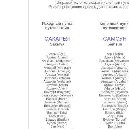
В правой колонке укажите конечный пун
Расчёт расстояния происходит автоматически
Исходный пункт
Конечный пунк
путешествия
путешествия
САКАРЬЯ
САМСУН
Sakarya
Samsun
Агры (Ağrı)
Агры (Ağrı)
Адана (Adana)
Адана (Adana)
Адыяман (Adıyaman)
Адыяман (Adıyaman
Айдын (Aydın)
Айдын (Aydın)
Аксарай (Aksaray)
Аксарай (Aksaray)
Амасья (Amasya)
Амасья (Amasya)
Анкара (Ankara)
Анкара (Ankara)
Анталия (Antalya)
Анталия (Antalya)
Ардахан (Ardahan)
Ардахан (Ardahan)
Артвин (Artvin)
Артвин (Artvin)
Афьон (Afyon)
Афьон (Afyon)
Байбурт (Bayburt)
Байбурт (Bayburt)
Балыкесир (Balıkesir)
Балыкесир (Balıkesir
Бартын (Bartın)
Бартын (Bartın)
Батман (Batman)
Батман (Batman)
Биледжик (Bilecik)
Биледжик (Bilecik)
Бингёль (Bingöl)
Бингёль (Bingöl)
Битлис (Bitlis)
Битлис (Bitlis)
Болу (Bolu)
Болу (Bolu)
Бурдур (Burdur)
Бурдур (Burdur)
Бурса (Bursa)
Бурса (Bursa)
Ван (Van)
Ван (Van)