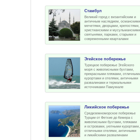
Стамбул
Великий город с византийским и
античным наследием, османским
мечетями, дворцами, крепостями,
христианскими и мусульманским
святынями, парками, старыми и
современными кварталами
Эгейское побережье
Турецкое побережье Эгейского
моря с живописными бухтами,
прекрасными пляжами, отличным
курортами и отелями, античными
развалинами и термальными
источниками Памуккале
Ликийское побережье
Средиземноморское побережье
Турции от Фетхие до Кемера с
живописными бухтами, пляжами
и островами, уютными курортами,
отличными отелями, античными
и ликийскими развалинами