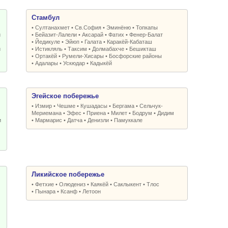
Стамбул
•
Султанахмет
•
Св.София
•
Эминёню
•
Топкапы
и
•
Бейазит-Лалели
•
Аксарай
•
Фатих
•
Фенер-Балат
•
Йедикуле
•
Эйюп
•
Галата
•
Каракёй-Кабаташ
и
•
Истикляль
•
Таксим
•
Долмабахче
•
Бешикташ
•
Ортакёй
•
Румели-Xисары
•
Босфорские районы
•
Адалары
•
Ускюдар
•
Кадыкёй
Эгейское побережье
•
Измир
•
Чешме
•
Кушадасы
•
Бергама
•
Сельчук-
Мериемана
•
Эфес
•
Приена
•
Милет
•
Бодрум
•
Дидим
и
•
Мармарис
•
Датча
•
Денизли
•
Памуккале
Ликийское побережье
•
Фетхие
•
Олюдениз
•
Каякёй
•
Саклыкент
•
Тлос
•
Пынара
•
Ксанф
•
Летоон