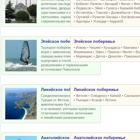
античным наследием, османскими
•
Бейазит-Лалели
•
Аксарай
•
Фатих
•
Фен
мечетями, дворцами, крепостями,
•
Йедикуле
•
Эйюп
•
Галата
•
Каракёй-Ка
христианскими и мусульманскими
•
Истикляль
•
Таксим
•
Долмабахче
•
Беш
святынями, парками, старыми и
•
Ортакёй
•
Румели-Xисары
•
Босфорски
современными кварталами
•
Адалары
•
Ускюдар
•
Кадыкёй
Эгейское побережье
Эгейское побережье
Турецкое побережье Эгейского
•
Измир
•
Чешме
•
Кушадасы
•
Бергама
моря с живописными бухтами,
Мериемана
•
Эфес
•
Приена
•
Милет
•
Бо
прекрасными пляжами, отличными
•
Мармарис
•
Датча
•
Денизли
•
Памуккал
курортами и отелями, античными
развалинами и термальными
источниками Памуккале
Ликийское побережье
Ликийское побережье
Средиземноморское побережье
•
Фетхие
•
Олюдениз
•
Каякёй
•
Саклыкен
Турции от Фетхие до Кемера с
•
Пынара
•
Ксанф
•
Летоон
живописными бухтами, пляжами
и островами, уютными курортами,
отличными отелями, античными
и ликийскими развалинами
Анатолийское побережье
Анатолийское побережье