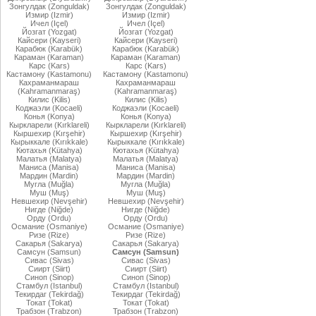
Зонгулдак (Zonguldak)
Зонгулдак (Zonguldak)
Измир (Izmir)
Измир (Izmir)
Ичел (Içel)
Ичел (Içel)
Йозгат (Yozgat)
Йозгат (Yozgat)
Кайсери (Kayseri)
Кайсери (Kayseri)
Карабюк (Karabük)
Карабюк (Karabük)
Караман (Karaman)
Караман (Karaman)
Карс (Kars)
Карс (Kars)
Кастамону (Kastamonu)
Кастамону (Kastamonu)
Кахраманмараш
Кахраманмараш
(Kahramanmaraş)
(Kahramanmaraş)
Килис (Kilis)
Килис (Kilis)
Коджаэли (Kocaeli)
Коджаэли (Kocaeli)
Конья (Konya)
Конья (Konya)
Кыркларели (Kırklareli)
Кыркларели (Kırklareli)
Кыршехир (Kırşehir)
Кыршехир (Kırşehir)
Кырыккале (Kırıkkale)
Кырыккале (Kırıkkale)
Кютахья (Kütahya)
Кютахья (Kütahya)
Малатья (Malatya)
Малатья (Malatya)
Маниса (Manisa)
Маниса (Manisa)
Мардин (Mardin)
Мардин (Mardin)
Мугла (Muğla)
Мугла (Muğla)
Муш (Muş)
Муш (Muş)
Невшехир (Nevşehir)
Невшехир (Nevşehir)
Нигде (Niğde)
Нигде (Niğde)
Орду (Ordu)
Орду (Ordu)
Османие (Osmaniye)
Османие (Osmaniye)
Ризе (Rize)
Ризе (Rize)
Сакарья (Sakarya)
Сакарья (Sakarya)
Самсун (Samsun)
Самсун (Samsun)
Сивас (Sivas)
Сивас (Sivas)
Сиирт (Siirt)
Сиирт (Siirt)
Синоп (Sinop)
Синоп (Sinop)
Стамбул (Istanbul)
Стамбул (Istanbul)
Текирдаг (Tekirdağ)
Текирдаг (Tekirdağ)
Токат (Tokat)
Токат (Tokat)
Трабзон (Trabzon)
Трабзон (Trabzon)