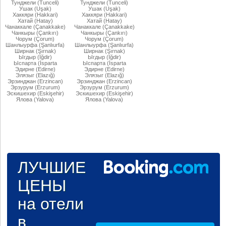
Тунджели (Tunceli)
Тунджели (Tunceli)
Ушак (Uşak)
Ушак (Uşak)
Хаккяри (Hakkari)
Хаккяри (Hakkari)
Хатай (Hatay)
Хатай (Hatay)
Чанаккале (Çanakkake)
Чанаккале (Çanakkake)
Чанкыры (Çankırı)
Чанкыры (Çankırı)
Чорум (Çorum)
Чорум (Çorum)
Шанлыурфа (Şanlıurfa)
Шанлыурфа (Şanlıurfa)
Ширнак (Şırnak)
Ширнак (Şırnak)
Ыгдыр (Iğdir)
Ыгдыр (Iğdir)
Ыспарта (İsparta
Ыспарта (İsparta
Эдирне (Edirne)
Эдирне (Edirne)
Элязыг (Elazığ)
Элязыг (Elazığ)
Эрзинджан (Erzincan)
Эрзинджан (Erzincan)
Эрзурум (Erzurum)
Эрзурум (Erzurum)
Эскишехир (Eskişehir)
Эскишехир (Eskişehir)
Ялова (Yalova)
Ялова (Yalova)
ЛУЧШИЕ
ЦЕНЫ
на отели
в