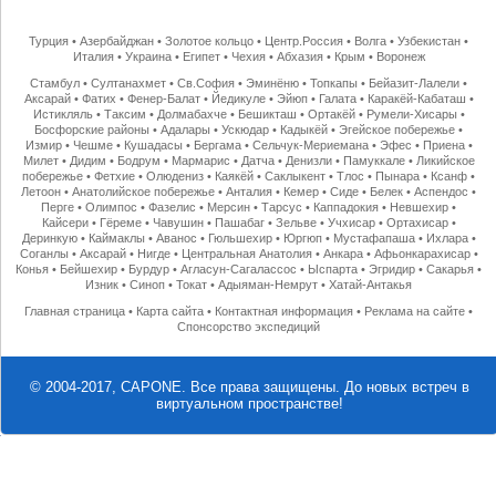
Турция
•
Азербайджан
•
Золотое кольцо
•
Центр.Россия
•
Волга
•
Узбекистан
•
Италия
•
Украина
•
Египет
•
Чехия
•
Абхазия
•
Крым
•
Воронеж
Стамбул
•
Султанахмет
•
Св.София
•
Эминёню
•
Топкапы
•
Бейазит-Лалели
•
Аксарай
•
Фатих
•
Фенер-Балат
•
Йедикуле
•
Эйюп
•
Галата
•
Каракёй-Кабаташ
•
Истикляль
•
Таксим
•
Долмабахче
•
Бешикташ
•
Ортакёй
•
Румели-Хисары
•
Босфорские районы
•
Адалары
•
Ускюдар
•
Кадыкёй
•
Эгейское побережье
•
Измир
•
Чешме
•
Кушадасы
•
Бергама
•
Сельчук-Мериемана
•
Эфес
•
Приена
•
Милет
•
Дидим
•
Бодрум
•
Мармарис
•
Датча
•
Денизли
•
Памуккале
•
Ликийское
побережье
•
Фетхие
•
Олюдениз
•
Каякёй
•
Саклыкент
•
Тлос
•
Пынара
•
Ксанф
•
Летоон
•
Анатолийское побережье
•
Анталия
•
Кемер
•
Сиде
•
Белек
•
Аспендос
•
Перге
•
Олимпос
•
Фазелис
•
Мерсин
•
Тарсус
•
Каппадокия
•
Невшехир
•
Кайсери
•
Гёреме
•
Чавушин
•
Пашабаг
•
Зельве
•
Учхисар
•
Ортахисар
•
Деринкую
•
Каймаклы
•
Аванос
•
Гюльшехир
•
Юргюп
•
Мустафапаша
•
Ихлара
•
Соганлы
•
Аксарай
•
Нигде
•
Центральная Анатолия
•
Анкара
•
Афьонкарахисар
•
Конья
•
Бейшехир
•
Бурдур
•
Агласун-Сагалассос
•
Ыспарта
•
Эгридир
•
Сакарья
•
Изник
•
Синоп
•
Токат
•
Адыяман-Немрут
•
Хатай-Антакья
Главная страница
•
Карта сайта
•
Контактная информация
•
Реклама на сайте
•
Спонсорство экспедиций
© 2004-2017, CAPONE. Все права защищены.
До новых встреч в
виртуальном пространстве!