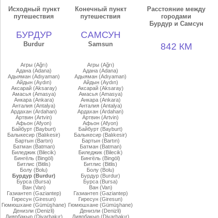
Исходный пункт
Конечный пункт
Расстояние между
путешествия
путешествия
городами
Бурдур и Самсун
БУРДУР
САМСУН
Burdur
Samsun
842 КМ
Агры (Ağrı)
Агры (Ağrı)
Адана (Adana)
Адана (Adana)
Адыяман (Adıyaman)
Адыяман (Adıyaman)
Айдын (Aydın)
Айдын (Aydın)
Аксарай (Aksaray)
Аксарай (Aksaray)
Амасья (Amasya)
Амасья (Amasya)
Анкара (Ankara)
Анкара (Ankara)
Анталия (Antalya)
Анталия (Antalya)
Ардахан (Ardahan)
Ардахан (Ardahan)
Артвин (Artvin)
Артвин (Artvin)
Афьон (Afyon)
Афьон (Afyon)
Байбурт (Bayburt)
Байбурт (Bayburt)
Балыкесир (Balıkesir)
Балыкесир (Balıkesir)
Бартын (Bartın)
Бартын (Bartın)
Батман (Batman)
Батман (Batman)
Биледжик (Bilecik)
Биледжик (Bilecik)
Бингёль (Bingöl)
Бингёль (Bingöl)
Битлис (Bitlis)
Битлис (Bitlis)
Болу (Bolu)
Болу (Bolu)
Бурдур (Burdur)
Бурдур (Burdur)
Бурса (Bursa)
Бурса (Bursa)
Ван (Van)
Ван (Van)
Газиантеп (Gaziantep)
Газиантеп (Gaziantep)
Гиресун (Giresun)
Гиресун (Giresun)
Гюмюшхане (Gümüşhane)
Гюмюшхане (Gümüşhane)
Денизли (Denizli)
Денизли (Denizli)
Диярбакыр (Diyarbakır)
Диярбакыр (Diyarbakır)