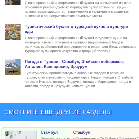
Отсканированный информационный буклет на английском языке с
описанием рекомендуемых маршрутов путешествий по Турции -
исторические маршруты, тематические и культурные маршруты,
античные и раннехристианские памятные места
Туристический
буклет о турецкой кухне
и культуре
еды
Отсканированный информационный буклет о турецкой кухне на
немецком языке с описанием турецких национальных блюд и
напитков, особенностей приготовления и рецептами блюд, секретами
турецкого кулинарного искусства и традиций трапезы
Погода в Турции
- Стамбул, Эгейское побережье,
Анталия, Каппадокия, Эрзурум
Туристический прогноз погоды в основных городах и регионах
Турции, климатическая и погодная карта Турции, погода в Стамбуле,
погода в Измире, погода в Бодруме, погода в Мармарисе, погода в
Анталии, погода в Эрзуруме, климат Турции
СМОТРИТЕ ЕЩЁ ДРУГИЕ РАЗДЕЛЫ
Стамбул
Стамбул
Великий город с византийским и
•
Султанахмет
•
Св.София
•
Эминёню
•
Т