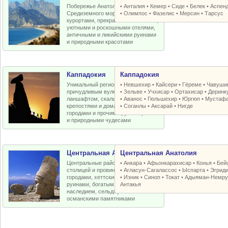
Побережье Анатолийской бухты
•
Анталия
•
Кемер
•
Сиде
•
Белек
•
Аспен
Средиземного моря с отличными
•
Олимпос
•
Фазелис
•
Мерсин
•
Тарсус
курортами, прекрасными пляжами,
уютными и роскошными отелями,
античными и ликийскими руинами
и природными красотами
Каппадокия
Каппадокия
Уникальный регион Турции с
•
Невшехир
•
Кайсери
•
Гёреме
•
Чавуши
причудливым вулканическим
•
Зельве
•
Учхисар
•
Ортахисар
•
Деринк
ланшафтом, скальными церквями,
•
Аванос
•
Гюльшехир
•
Юргюп
•
Мустаф
крепостями и домами, пещерными
•
Соганлы
•
Аксарай
•
Нигде
городами и прочими рукотворными
и природными чудесами
Центральная Анатолия
Центральная Анатолия
Центральные районы Турции со
•
Анкара
•
Афьонкарахисар
•
Конья
•
Бей
столицей и провинциальными
•
Агласун-Сагалассос
•
Ыспарта
•
Эгрид
городами, хеттскими и античными
•
Изник
•
Синоп
•
Токат
•
Адыяман-Немру
руинами, богатым византийским
Антакья
наследием, сельджукскими и
османскими памятниками