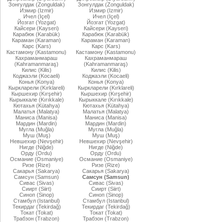
Зонгулдак (Zonguldak)
Зонгулдак (Zonguldak)
Измир (Izmir)
Измир (Izmir)
Ичел (Içel)
Ичел (Içel)
Йозгат (Yozgat)
Йозгат (Yozgat)
Кайсери (Kayseri)
Кайсери (Kayseri)
Карабюк (Karabük)
Карабюк (Karabük)
Караман (Karaman)
Караман (Karaman)
Карс (Kars)
Карс (Kars)
Кастамону (Kastamonu)
Кастамону (Kastamonu)
Кахраманмараш
Кахраманмараш
(Kahramanmaraş)
(Kahramanmaraş)
Килис (Kilis)
Килис (Kilis)
Коджаэли (Kocaeli)
Коджаэли (Kocaeli)
Конья (Konya)
Конья (Konya)
Кыркларели (Kırklareli)
Кыркларели (Kırklareli)
Кыршехир (Kırşehir)
Кыршехир (Kırşehir)
Кырыккале (Kırıkkale)
Кырыккале (Kırıkkale)
Кютахья (Kütahya)
Кютахья (Kütahya)
Малатья (Malatya)
Малатья (Malatya)
Маниса (Manisa)
Маниса (Manisa)
Мардин (Mardin)
Мардин (Mardin)
Мугла (Muğla)
Мугла (Muğla)
Муш (Muş)
Муш (Muş)
Невшехир (Nevşehir)
Невшехир (Nevşehir)
Нигде (Niğde)
Нигде (Niğde)
Орду (Ordu)
Орду (Ordu)
Османие (Osmaniye)
Османие (Osmaniye)
Ризе (Rize)
Ризе (Rize)
Сакарья (Sakarya)
Сакарья (Sakarya)
Самсун (Samsun)
Самсун (Samsun)
Сивас (Sivas)
Сивас (Sivas)
Сиирт (Siirt)
Сиирт (Siirt)
Синоп (Sinop)
Синоп (Sinop)
Стамбул (Istanbul)
Стамбул (Istanbul)
Текирдаг (Tekirdağ)
Текирдаг (Tekirdağ)
Токат (Tokat)
Токат (Tokat)
Трабзон (Trabzon)
Трабзон (Trabzon)