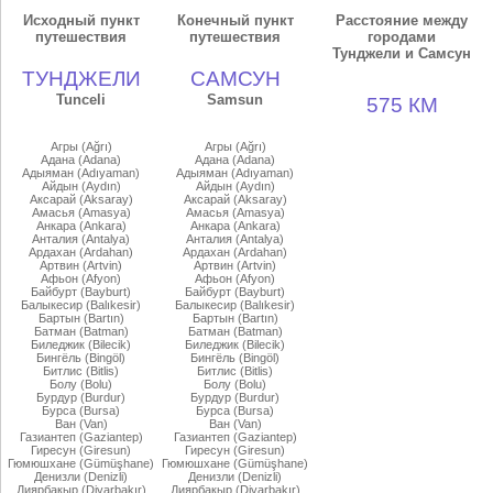
Исходный пункт
Конечный пункт
Расстояние между
путешествия
путешествия
городами
Тунджели и Самсун
ТУНДЖЕЛИ
САМСУН
Tunceli
Samsun
575 КМ
Агры (Ağrı)
Агры (Ağrı)
Адана (Adana)
Адана (Adana)
Адыяман (Adıyaman)
Адыяман (Adıyaman)
Айдын (Aydın)
Айдын (Aydın)
Аксарай (Aksaray)
Аксарай (Aksaray)
Амасья (Amasya)
Амасья (Amasya)
Анкара (Ankara)
Анкара (Ankara)
Анталия (Antalya)
Анталия (Antalya)
Ардахан (Ardahan)
Ардахан (Ardahan)
Артвин (Artvin)
Артвин (Artvin)
Афьон (Afyon)
Афьон (Afyon)
Байбурт (Bayburt)
Байбурт (Bayburt)
Балыкесир (Balıkesir)
Балыкесир (Balıkesir)
Бартын (Bartın)
Бартын (Bartın)
Батман (Batman)
Батман (Batman)
Биледжик (Bilecik)
Биледжик (Bilecik)
Бингёль (Bingöl)
Бингёль (Bingöl)
Битлис (Bitlis)
Битлис (Bitlis)
Болу (Bolu)
Болу (Bolu)
Бурдур (Burdur)
Бурдур (Burdur)
Бурса (Bursa)
Бурса (Bursa)
Ван (Van)
Ван (Van)
Газиантеп (Gaziantep)
Газиантеп (Gaziantep)
Гиресун (Giresun)
Гиресун (Giresun)
Гюмюшхане (Gümüşhane)
Гюмюшхане (Gümüşhane)
Денизли (Denizli)
Денизли (Denizli)
Диярбакыр (Diyarbakır)
Диярбакыр (Diyarbakır)