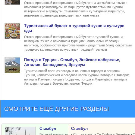
Отсканированный информационный буклет на английском языке с
описанием рекомендуемых маршрутов путешествий по Турции -
исторические маршруты, тематические и культурные маршруты,
античные и раннехристианские памятные места
Туристический
буклет о турецкой кухне
и культуре
еды
Отсканированный информационный буклет о турецкой кухне на
немецком языке с описанием турецких национальных блюд и
напитков, особенностей приготовления и рецептами блюд, секретами
турецкого кулинарного искусства и традиций трапезы
Погода в Турции
- Стамбул, Эгейское побережье,
Анталия, Каппадокия, Эрзурум
Туристический прогноз погоды в основных городах и регионах
Турции, климатическая и погодная карта Турции, погода в Стамбуле,
погода в Измире, погода в Бодруме, погода в Мармарисе, погода в
Анталии, погода в Эрзуруме, климат Турции
СМОТРИТЕ ЕЩЁ ДРУГИЕ РАЗДЕЛЫ
Стамбул
Стамбул
Великий город с византийским и
•
Султанахмет
•
Св.София
•
Эминёню
•
Т