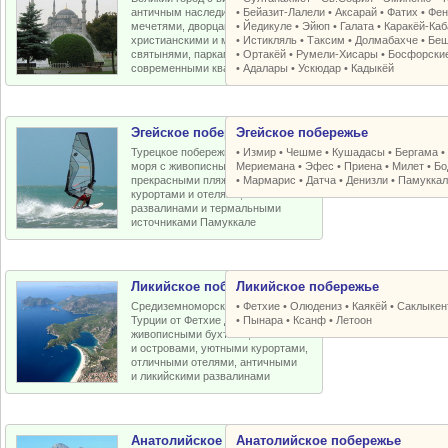
античным наследием, османскими
•
Бейазит-Лалели
•
Аксарай
•
Фатих
•
Фен
мечетями, дворцами, крепостями,
•
Йедикуле
•
Эйюп
•
Галата
•
Каракёй-Ка
христианскими и мусульманскими
•
Истикляль
•
Таксим
•
Долмабахче
•
Беш
святынями, парками, старыми и
•
Ортакёй
•
Румели-Xисары
•
Босфорски
современными кварталами
•
Адалары
•
Ускюдар
•
Кадыкёй
Эгейское побережье
Эгейское побережье
Турецкое побережье Эгейского
•
Измир
•
Чешме
•
Кушадасы
•
Бергама
моря с живописными бухтами,
Мериемана
•
Эфес
•
Приена
•
Милет
•
Бо
прекрасными пляжами, отличными
•
Мармарис
•
Датча
•
Денизли
•
Памуккал
курортами и отелями, античными
развалинами и термальными
источниками Памуккале
Ликийское побережье
Ликийское побережье
Средиземноморское побережье
•
Фетхие
•
Олюдениз
•
Каякёй
•
Саклыкен
Турции от Фетхие до Кемера с
•
Пынара
•
Ксанф
•
Летоон
живописными бухтами, пляжами
и островами, уютными курортами,
отличными отелями, античными
и ликийскими развалинами
Анатолийское побережье
Анатолийское побережье