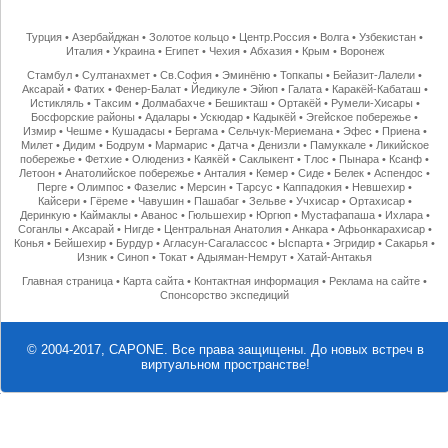
Турция
•
Азербайджан
•
Золотое кольцо
•
Центр.Россия
•
Волга
•
Узбекистан
•
Италия
•
Украина
•
Египет
•
Чехия
•
Абхазия
•
Крым
•
Воронеж
Стамбул
•
Султанахмет
•
Св.София
•
Эминёню
•
Топкапы
•
Бейазит-Лалели
•
Аксарай
•
Фатих
•
Фенер-Балат
•
Йедикуле
•
Эйюп
•
Галата
•
Каракёй-Кабаташ
•
Истикляль
•
Таксим
•
Долмабахче
•
Бешикташ
•
Ортакёй
•
Румели-Хисары
•
Босфорские районы
•
Адалары
•
Ускюдар
•
Кадыкёй
•
Эгейское побережье
•
Измир
•
Чешме
•
Кушадасы
•
Бергама
•
Сельчук-Мериемана
•
Эфес
•
Приена
•
Милет
•
Дидим
•
Бодрум
•
Мармарис
•
Датча
•
Денизли
•
Памуккале
•
Ликийское
побережье
•
Фетхие
•
Олюдениз
•
Каякёй
•
Саклыкент
•
Тлос
•
Пынара
•
Ксанф
•
Летоон
•
Анатолийское побережье
•
Анталия
•
Кемер
•
Сиде
•
Белек
•
Аспендос
•
Перге
•
Олимпос
•
Фазелис
•
Мерсин
•
Тарсус
•
Каппадокия
•
Невшехир
•
Кайсери
•
Гёреме
•
Чавушин
•
Пашабаг
•
Зельве
•
Учхисар
•
Ортахисар
•
Деринкую
•
Каймаклы
•
Аванос
•
Гюльшехир
•
Юргюп
•
Мустафапаша
•
Ихлара
•
Соганлы
•
Аксарай
•
Нигде
•
Центральная Анатолия
•
Анкара
•
Афьонкарахисар
•
Конья
•
Бейшехир
•
Бурдур
•
Агласун-Сагалассос
•
Ыспарта
•
Эгридир
•
Сакарья
•
Изник
•
Синоп
•
Токат
•
Адыяман-Немрут
•
Хатай-Антакья
Главная страница
•
Карта сайта
•
Контактная информация
•
Реклама на сайте
•
Спонсорство экспедиций
© 2004-2017, CAPONE. Все права защищены.
До новых встреч в
виртуальном пространстве!