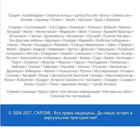
Турция
•
Азербайджан
•
Золотое кольцо
•
Центр.Россия
•
Волга
•
Узбекистан
•
Италия
•
Украина
•
Египет
•
Чехия
•
Абхазия
•
Крым
•
Воронеж
Стамбул
•
Султанахмет
•
Св.София
•
Эминёню
•
Топкапы
•
Бейазит-Лалели
•
Аксарай
•
Фатих
•
Фенер-Балат
•
Йедикуле
•
Эйюп
•
Галата
•
Каракёй-Кабаташ
•
Истикляль
•
Таксим
•
Долмабахче
•
Бешикташ
•
Ортакёй
•
Румели-Хисары
•
Босфорские районы
•
Адалары
•
Ускюдар
•
Кадыкёй
•
Эгейское побережье
•
Измир
•
Чешме
•
Кушадасы
•
Бергама
•
Сельчук-Мериемана
•
Эфес
•
Приена
•
Милет
•
Дидим
•
Бодрум
•
Мармарис
•
Датча
•
Денизли
•
Памуккале
•
Ликийское
побережье
•
Фетхие
•
Олюдениз
•
Каякёй
•
Саклыкент
•
Тлос
•
Пынара
•
Ксанф
•
Летоон
•
Анатолийское побережье
•
Анталия
•
Кемер
•
Сиде
•
Белек
•
Аспендос
•
Перге
•
Олимпос
•
Фазелис
•
Мерсин
•
Тарсус
•
Каппадокия
•
Невшехир
•
Кайсери
•
Гёреме
•
Чавушин
•
Пашабаг
•
Зельве
•
Учхисар
•
Ортахисар
•
Деринкую
•
Каймаклы
•
Аванос
•
Гюльшехир
•
Юргюп
•
Мустафапаша
•
Ихлара
•
Соганлы
•
Аксарай
•
Нигде
•
Центральная Анатолия
•
Анкара
•
Афьонкарахисар
•
Конья
•
Бейшехир
•
Бурдур
•
Агласун-Сагалассос
•
Ыспарта
•
Эгридир
•
Сакарья
•
Изник
•
Синоп
•
Токат
•
Адыяман-Немрут
•
Хатай-Антакья
Главная страница
•
Карта сайта
•
Контактная информация
•
Реклама на сайте
•
Спонсорство экспедиций
© 2004-2017, CAPONE. Все права защищены.
До новых встреч в
виртуальном пространстве!