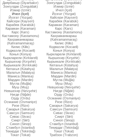
Диярбакыр (Diyarbakır)
Зонгулдак (Zonguldak)
Зонгулдак (Zonguldak)
Измир (Izmir)
Измир (Izmir)
Ичел (Içel)
Ичел (Içel)
Йозгат (Yozgat)
Йозгат (Yozgat)
Кайсери (Kayseri)
Кайсери (Kayseri)
Карабюк (Karabük)
Карабюк (Karabük)
Караман (Karaman)
Караман (Karaman)
Карс (Kars)
Карс (Kars)
Кастамону (Kastamonu)
Кастамону (Kastamonu)
Кахраманмараш
Кахраманмараш
(Kahramanmaraş)
(Kahramanmaraş)
Килис (Kilis)
Килис (Kilis)
Коджаэли (Kocaeli)
Коджаэли (Kocaeli)
Конья (Konya)
Конья (Konya)
Кыркларели (Kırklareli)
Кыркларели (Kırklareli)
Кыршехир (Kırşehir)
Кыршехир (Kırşehir)
Кырыккале (Kırıkkale)
Кырыккале (Kırıkkale)
Кютахья (Kütahya)
Кютахья (Kütahya)
Малатья (Malatya)
Малатья (Malatya)
Маниса (Manisa)
Маниса (Manisa)
Мардин (Mardin)
Мардин (Mardin)
Мугла (Muğla)
Мугла (Muğla)
Муш (Muş)
Муш (Muş)
Невшехир (Nevşehir)
Невшехир (Nevşehir)
Нигде (Niğde)
Нигде (Niğde)
Орду (Ordu)
Орду (Ordu)
Османие (Osmaniye)
Османие (Osmaniye)
Ризе (Rize)
Ризе (Rize)
Сакарья (Sakarya)
Сакарья (Sakarya)
Самсун (Samsun)
Самсун (Samsun)
Сивас (Sivas)
Сивас (Sivas)
Сиирт (Siirt)
Сиирт (Siirt)
Синоп (Sinop)
Синоп (Sinop)
Стамбул (Istanbul)
Стамбул (Istanbul)
Текирдаг (Tekirdağ)
Текирдаг (Tekirdağ)
Токат (Tokat)
Токат (Tokat)
Трабзон (Trabzon)