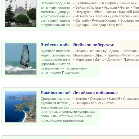
Великий город с византийским и
•
Султанахмет
•
Св.София
•
Эминёню
•
Т
античным наследием, османскими
•
Бейазит-Лалели
•
Аксарай
•
Фатих
•
Фен
мечетями, дворцами, крепостями,
•
Йедикуле
•
Эйюп
•
Галата
•
Каракёй-Ка
христианскими и мусульманскими
•
Истикляль
•
Таксим
•
Долмабахче
•
Беш
святынями, парками, старыми и
•
Ортакёй
•
Румели-Xисары
•
Босфорски
современными кварталами
•
Адалары
•
Ускюдар
•
Кадыкёй
Эгейское побережье
Эгейское побережье
Турецкое побережье Эгейского
•
Измир
•
Чешме
•
Кушадасы
•
Бергама
моря с живописными бухтами,
Мериемана
•
Эфес
•
Приена
•
Милет
•
Бо
прекрасными пляжами, отличными
•
Мармарис
•
Датча
•
Денизли
•
Памуккал
курортами и отелями, античными
развалинами и термальными
источниками Памуккале
Ликийское побережье
Ликийское побережье
Средиземноморское побережье
•
Фетхие
•
Олюдениз
•
Каякёй
•
Саклыкен
Турции от Фетхие до Кемера с
•
Пынара
•
Ксанф
•
Летоон
живописными бухтами, пляжами
и островами, уютными курортами,
отличными отелями, античными
и ликийскими развалинами