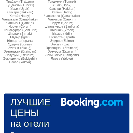
Трабзон (Trabzon)
Тунджели (Tunceli)
Тунджели (Tunceli)
Ушак (Uşak)
Ушак (Uşak)
Хаккяри (Hakkari)
Хаккяри (Hakkari)
Хатай (Hatay)
Хатай (Hatay)
Чанаккале (Çanakkake)
Чанаккале (Çanakkake)
Чанкыры (Çankırı)
Чанкыры (Çankırı)
Чорум (Çorum)
Чорум (Çorum)
Шанлыурфа (Şanlıurfa)
Шанлыурфа (Şanlıurfa)
Ширнак (Şırnak)
Ширнак (Şırnak)
Ыгдыр (Iğdir)
Ыгдыр (Iğdir)
Ыспарта (İsparta
Ыспарта (İsparta
Эдирне (Edirne)
Эдирне (Edirne)
Элязыг (Elazığ)
Элязыг (Elazığ)
Эрзинджан (Erzincan)
Эрзинджан (Erzincan)
Эрзурум (Erzurum)
Эрзурум (Erzurum)
Эскишехир (Eskişehir)
Эскишехир (Eskişehir)
Ялова (Yalova)
Ялова (Yalova)
ЛУЧШИЕ
ЦЕНЫ
на отели