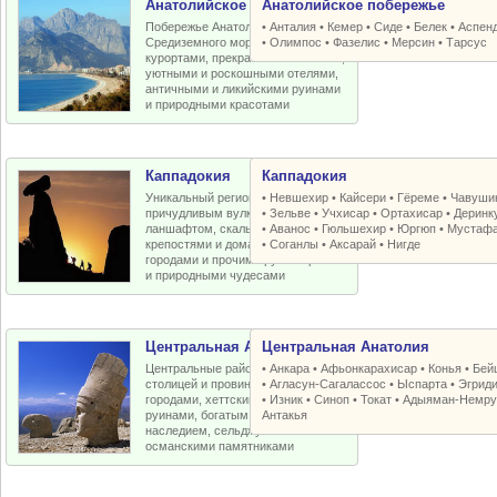
Анатолийское побережье
Анатолийское побережье
Побережье Анатолийской бухты
•
Анталия
•
Кемер
•
Сиде
•
Белек
•
Аспен
Средиземного моря с отличными
•
Олимпос
•
Фазелис
•
Мерсин
•
Тарсус
курортами, прекрасными пляжами,
уютными и роскошными отелями,
античными и ликийскими руинами
и природными красотами
Каппадокия
Каппадокия
Уникальный регион Турции с
•
Невшехир
•
Кайсери
•
Гёреме
•
Чавуши
причудливым вулканическим
•
Зельве
•
Учхисар
•
Ортахисар
•
Деринк
ланшафтом, скальными церквями,
•
Аванос
•
Гюльшехир
•
Юргюп
•
Мустаф
крепостями и домами, пещерными
•
Соганлы
•
Аксарай
•
Нигде
городами и прочими рукотворными
и природными чудесами
Центральная Анатолия
Центральная Анатолия
Центральные районы Турции со
•
Анкара
•
Афьонкарахисар
•
Конья
•
Бей
столицей и провинциальными
•
Агласун-Сагалассос
•
Ыспарта
•
Эгрид
городами, хеттскими и античными
•
Изник
•
Синоп
•
Токат
•
Адыяман-Немру
руинами, богатым византийским
Антакья
наследием, сельджукскими и
османскими памятниками