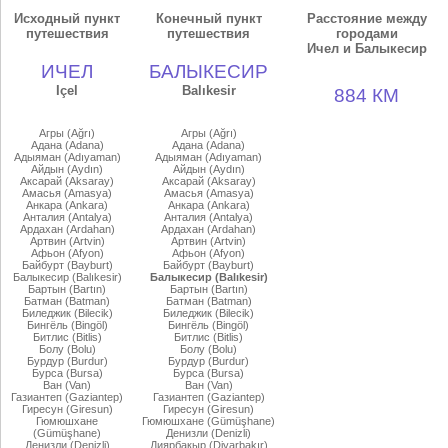
Исходный пункт
Конечный пункт
Расстояние между
путешествия
путешествия
городами
Ичел и Балыкесир
ИЧЕЛ
БАЛЫКЕСИР
Içel
Balıkesir
884 КМ
Агры (Ağrı)
Агры (Ağrı)
Адана (Adana)
Адана (Adana)
Адыяман (Adıyaman)
Адыяман (Adıyaman)
Айдын (Aydın)
Айдын (Aydın)
Аксарай (Aksaray)
Аксарай (Aksaray)
Амасья (Amasya)
Амасья (Amasya)
Анкара (Ankara)
Анкара (Ankara)
Анталия (Antalya)
Анталия (Antalya)
Ардахан (Ardahan)
Ардахан (Ardahan)
Артвин (Artvin)
Артвин (Artvin)
Афьон (Afyon)
Афьон (Afyon)
Байбурт (Bayburt)
Байбурт (Bayburt)
Балыкесир (Balıkesir)
Балыкесир (Balıkesir)
Бартын (Bartın)
Бартын (Bartın)
Батман (Batman)
Батман (Batman)
Биледжик (Bilecik)
Биледжик (Bilecik)
Бингёль (Bingöl)
Бингёль (Bingöl)
Битлис (Bitlis)
Битлис (Bitlis)
Болу (Bolu)
Болу (Bolu)
Бурдур (Burdur)
Бурдур (Burdur)
Бурса (Bursa)
Бурса (Bursa)
Ван (Van)
Ван (Van)
Газиантеп (Gaziantep)
Газиантеп (Gaziantep)
Гиресун (Giresun)
Гиресун (Giresun)
Гюмюшхане
Гюмюшхане (Gümüşhane)
(Gümüşhane)
Денизли (Denizli)
Денизли (Denizli)
Диярбакыр (Diyarbakır)