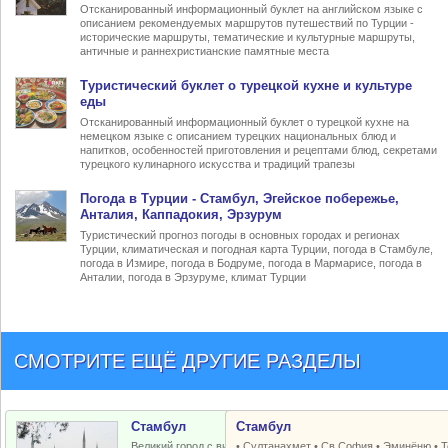
Отсканированный информационный буклет на английском языке с
описанием рекомендуемых маршрутов путешествий по Турции -
исторические маршруты, тематические и культурные маршруты,
античные и раннехристианские памятные места
Туристический
буклет о турецкой кухне
и культуре
еды
Отсканированный информационный буклет о турецкой кухне на
немецком языке с описанием турецких национальных блюд и
напитков, особенностей приготовления и рецептами блюд, секретами
турецкого кулинарного искусства и традиций трапезы
Погода в Турции
- Стамбул, Эгейское побережье,
Анталия, Каппадокия, Эрзурум
Туристический прогноз погоды в основных городах и регионах
Турции, климатическая и погодная карта Турции, погода в Стамбуле,
погода в Измире, погода в Бодруме, погода в Мармарисе, погода в
Анталии, погода в Эрзуруме, климат Турции
СМОТРИТЕ ЕЩЁ ДРУГИЕ РАЗДЕЛЫ
Стамбул
Стамбул
Великий город с византийским и
•
Султанахмет
•
Св.София
•
Эминёню
•
Т