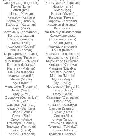
Зонгулдак (Zonguldak)
Зонгулдак (Zonguldak)
Измир (Izmir)
Измир (Izmir)
Ичел (Içel)
Ичел (Içel)
Йозгат (Yozgat)
Йозгат (Yozgat)
Кайсери (Kayseri)
Кайсери (Kayseri)
Карабюк (Karabük)
Карабюк (Karabük)
Караман (Karaman)
Караман (Karaman)
Карс (Kars)
Карс (Kars)
Кастамону (Kastamonu)
Кастамону (Kastamonu)
Кахраманмараш
Кахраманмараш
(Kahramanmaraş)
(Kahramanmaraş)
Килис (Kilis)
Килис (Kilis)
Коджаэли (Kocaeli)
Коджаэли (Kocaeli)
Конья (Konya)
Конья (Konya)
Кыркларели (Kırklareli)
Кыркларели (Kırklareli)
Кыршехир (Kırşehir)
Кыршехир (Kırşehir)
Кырыккале (Kırıkkale)
Кырыккале (Kırıkkale)
Кютахья (Kütahya)
Кютахья (Kütahya)
Малатья (Malatya)
Малатья (Malatya)
Маниса (Manisa)
Маниса (Manisa)
Мардин (Mardin)
Мардин (Mardin)
Мугла (Muğla)
Мугла (Muğla)
Муш (Muş)
Муш (Muş)
Невшехир (Nevşehir)
Невшехир (Nevşehir)
Нигде (Niğde)
Нигде (Niğde)
Орду (Ordu)
Орду (Ordu)
Османие (Osmaniye)
Османие (Osmaniye)
Ризе (Rize)
Ризе (Rize)
Сакарья (Sakarya)
Сакарья (Sakarya)
Самсун (Samsun)
Самсун (Samsun)
Сивас (Sivas)
Сивас (Sivas)
Сиирт (Siirt)
Сиирт (Siirt)
Синоп (Sinop)
Синоп (Sinop)
Стамбул (Istanbul)
Стамбул (Istanbul)
Текирдаг (Tekirdağ)
Текирдаг (Tekirdağ)
Токат (Tokat)
Токат (Tokat)
Трабзон (Trabzon)
Трабзон (Trabzon)