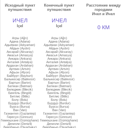
Исходный пункт
Конечный пункт
Расстояние между
путешествия
путешествия
городами
Ичел и Ичел
ИЧЕЛ
ИЧЕЛ
Içel
Içel
0 КМ
Агры (Ağrı)
Агры (Ağrı)
Адана (Adana)
Адана (Adana)
Адыяман (Adıyaman)
Адыяман (Adıyaman)
Айдын (Aydın)
Айдын (Aydın)
Аксарай (Aksaray)
Аксарай (Aksaray)
Амасья (Amasya)
Амасья (Amasya)
Анкара (Ankara)
Анкара (Ankara)
Анталия (Antalya)
Анталия (Antalya)
Ардахан (Ardahan)
Ардахан (Ardahan)
Артвин (Artvin)
Артвин (Artvin)
Афьон (Afyon)
Афьон (Afyon)
Байбурт (Bayburt)
Байбурт (Bayburt)
Балыкесир (Balıkesir)
Балыкесир (Balıkesir)
Бартын (Bartın)
Бартын (Bartın)
Батман (Batman)
Батман (Batman)
Биледжик (Bilecik)
Биледжик (Bilecik)
Бингёль (Bingöl)
Бингёль (Bingöl)
Битлис (Bitlis)
Битлис (Bitlis)
Болу (Bolu)
Болу (Bolu)
Бурдур (Burdur)
Бурдур (Burdur)
Бурса (Bursa)
Бурса (Bursa)
Ван (Van)
Ван (Van)
Газиантеп (Gaziantep)
Газиантеп (Gaziantep)
Гиресун (Giresun)
Гиресун (Giresun)
Гюмюшхане (Gümüşhane)
Гюмюшхане (Gümüşhane)
Денизли (Denizli)
Денизли (Denizli)
Диярбакыр (Diyarbakır)
Диярбакыр (Diyarbakır)