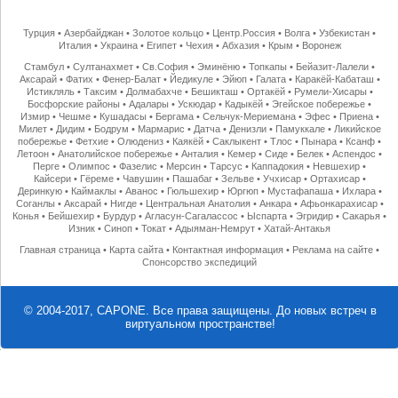
Турция
•
Азербайджан
•
Золотое кольцо
•
Центр.Россия
•
Волга
•
Узбекистан
•
Италия
•
Украина
•
Египет
•
Чехия
•
Абхазия
•
Крым
•
Воронеж
Стамбул
•
Султанахмет
•
Св.София
•
Эминёню
•
Топкапы
•
Бейазит-Лалели
•
Аксарай
•
Фатих
•
Фенер-Балат
•
Йедикуле
•
Эйюп
•
Галата
•
Каракёй-Кабаташ
•
Истикляль
•
Таксим
•
Долмабахче
•
Бешикташ
•
Ортакёй
•
Румели-Хисары
•
Босфорские районы
•
Адалары
•
Ускюдар
•
Кадыкёй
•
Эгейское побережье
•
Измир
•
Чешме
•
Кушадасы
•
Бергама
•
Сельчук-Мериемана
•
Эфес
•
Приена
•
Милет
•
Дидим
•
Бодрум
•
Мармарис
•
Датча
•
Денизли
•
Памуккале
•
Ликийское
побережье
•
Фетхие
•
Олюдениз
•
Каякёй
•
Саклыкент
•
Тлос
•
Пынара
•
Ксанф
•
Летоон
•
Анатолийское побережье
•
Анталия
•
Кемер
•
Сиде
•
Белек
•
Аспендос
•
Перге
•
Олимпос
•
Фазелис
•
Мерсин
•
Тарсус
•
Каппадокия
•
Невшехир
•
Кайсери
•
Гёреме
•
Чавушин
•
Пашабаг
•
Зельве
•
Учхисар
•
Ортахисар
•
Деринкую
•
Каймаклы
•
Аванос
•
Гюльшехир
•
Юргюп
•
Мустафапаша
•
Ихлара
•
Соганлы
•
Аксарай
•
Нигде
•
Центральная Анатолия
•
Анкара
•
Афьонкарахисар
•
Конья
•
Бейшехир
•
Бурдур
•
Агласун-Сагалассос
•
Ыспарта
•
Эгридир
•
Сакарья
•
Изник
•
Синоп
•
Токат
•
Адыяман-Немрут
•
Хатай-Антакья
Главная страница
•
Карта сайта
•
Контактная информация
•
Реклама на сайте
•
Спонсорство экспедиций
© 2004-2017, CAPONE. Все права защищены.
До новых встреч в
виртуальном пространстве!