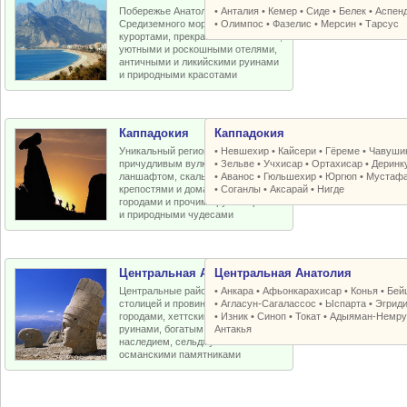
Побережье Анатолийской бухты
•
Анталия
•
Кемер
•
Сиде
•
Белек
•
Аспен
Средиземного моря с отличными
•
Олимпос
•
Фазелис
•
Мерсин
•
Тарсус
курортами, прекрасными пляжами,
уютными и роскошными отелями,
античными и ликийскими руинами
и природными красотами
Каппадокия
Каппадокия
Уникальный регион Турции с
•
Невшехир
•
Кайсери
•
Гёреме
•
Чавуши
причудливым вулканическим
•
Зельве
•
Учхисар
•
Ортахисар
•
Деринк
ланшафтом, скальными церквями,
•
Аванос
•
Гюльшехир
•
Юргюп
•
Мустаф
крепостями и домами, пещерными
•
Соганлы
•
Аксарай
•
Нигде
городами и прочими рукотворными
и природными чудесами
Центральная Анатолия
Центральная Анатолия
Центральные районы Турции со
•
Анкара
•
Афьонкарахисар
•
Конья
•
Бей
столицей и провинциальными
•
Агласун-Сагалассос
•
Ыспарта
•
Эгрид
городами, хеттскими и античными
•
Изник
•
Синоп
•
Токат
•
Адыяман-Немру
руинами, богатым византийским
Антакья
наследием, сельджукскими и
османскими памятниками