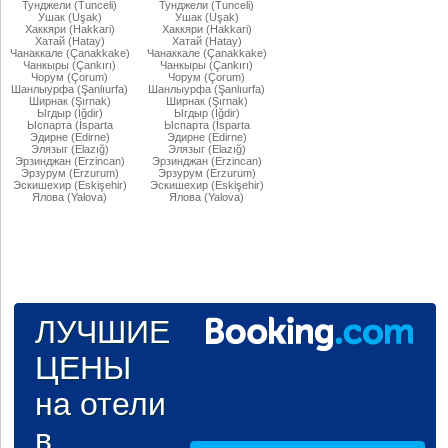
Тунджели (Tunceli)
Тунджели (Tunceli)
Ушак (Uşak)
Ушак (Uşak)
Хаккяри (Hakkari)
Хаккяри (Hakkari)
Хатай (Hatay)
Хатай (Hatay)
Чанаккале (Çanakkake)
Чанаккале (Çanakkake)
Чанкыры (Çankırı)
Чанкыры (Çankırı)
Чорум (Çorum)
Чорум (Çorum)
Шанлыурфа (Şanlıurfa)
Шанлыурфа (Şanlıurfa)
Ширнак (Şırnak)
Ширнак (Şırnak)
Ыгдыр (Iğdir)
Ыгдыр (Iğdir)
Ыспарта (İsparta
Ыспарта (İsparta
Эдирне (Edirne)
Эдирне (Edirne)
Элязыг (Elazığ)
Элязыг (Elazığ)
Эрзинджан (Erzincan)
Эрзинджан (Erzincan)
Эрзурум (Erzurum)
Эрзурум (Erzurum)
Эскишехир (Eskişehir)
Эскишехир (Eskişehir)
Ялова (Yalova)
Ялова (Yalova)
ЛУЧШИЕ
ЦЕНЫ
на отели
в