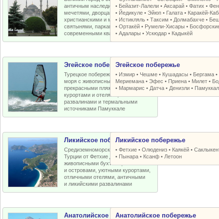
античным наследием, османскими
•
Бейазит-Лалели
•
Аксарай
•
Фатих
•
Фен
мечетями, дворцами, крепостями,
•
Йедикуле
•
Эйюп
•
Галата
•
Каракёй-Ка
христианскими и мусульманскими
•
Истикляль
•
Таксим
•
Долмабахче
•
Беш
святынями, парками, старыми и
•
Ортакёй
•
Румели-Xисары
•
Босфорски
современными кварталами
•
Адалары
•
Ускюдар
•
Кадыкёй
Эгейское побережье
Эгейское побережье
Турецкое побережье Эгейского
•
Измир
•
Чешме
•
Кушадасы
•
Бергама
моря с живописными бухтами,
Мериемана
•
Эфес
•
Приена
•
Милет
•
Бо
прекрасными пляжами, отличными
•
Мармарис
•
Датча
•
Денизли
•
Памуккал
курортами и отелями, античными
развалинами и термальными
источниками Памуккале
Ликийское побережье
Ликийское побережье
Средиземноморское побережье
•
Фетхие
•
Олюдениз
•
Каякёй
•
Саклыкен
Турции от Фетхие до Кемера с
•
Пынара
•
Ксанф
•
Летоон
живописными бухтами, пляжами
и островами, уютными курортами,
отличными отелями, античными
и ликийскими развалинами
Анатолийское побережье
Анатолийское побережье