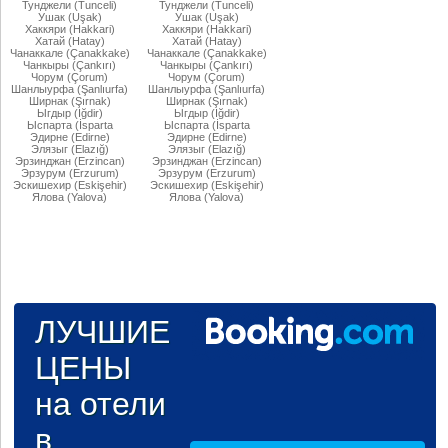
Тунджели (Tunceli)
Тунджели (Tunceli)
Ушак (Uşak)
Ушак (Uşak)
Хаккяри (Hakkari)
Хаккяри (Hakkari)
Хатай (Hatay)
Хатай (Hatay)
Чанаккале (Çanakkake)
Чанаккале (Çanakkake)
Чанкыры (Çankırı)
Чанкыры (Çankırı)
Чорум (Çorum)
Чорум (Çorum)
Шанлыурфа (Şanlıurfa)
Шанлыурфа (Şanlıurfa)
Ширнак (Şırnak)
Ширнак (Şırnak)
Ыгдыр (Iğdir)
Ыгдыр (Iğdir)
Ыспарта (İsparta
Ыспарта (İsparta
Эдирне (Edirne)
Эдирне (Edirne)
Элязыг (Elazığ)
Элязыг (Elazığ)
Эрзинджан (Erzincan)
Эрзинджан (Erzincan)
Эрзурум (Erzurum)
Эрзурум (Erzurum)
Эскишехир (Eskişehir)
Эскишехир (Eskişehir)
Ялова (Yalova)
Ялова (Yalova)
ЛУЧШИЕ
ЦЕНЫ
на отели
в