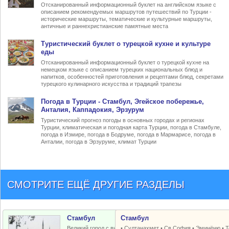
Отсканированный информационный буклет на английском языке с
описанием рекомендуемых маршрутов путешествий по Турции -
исторические маршруты, тематические и культурные маршруты,
античные и раннехристианские памятные места
Туристический
буклет о турецкой кухне
и культуре
еды
Отсканированный информационный буклет о турецкой кухне на
немецком языке с описанием турецких национальных блюд и
напитков, особенностей приготовления и рецептами блюд, секретами
турецкого кулинарного искусства и традиций трапезы
Погода в Турции
- Стамбул, Эгейское побережье,
Анталия, Каппадокия, Эрзурум
Туристический прогноз погоды в основных городах и регионах
Турции, климатическая и погодная карта Турции, погода в Стамбуле,
погода в Измире, погода в Бодруме, погода в Мармарисе, погода в
Анталии, погода в Эрзуруме, климат Турции
СМОТРИТЕ ЕЩЁ ДРУГИЕ РАЗДЕЛЫ
Стамбул
Стамбул
Великий город с византийским и
•
Султанахмет
•
Св.София
•
Эминёню
•
Т