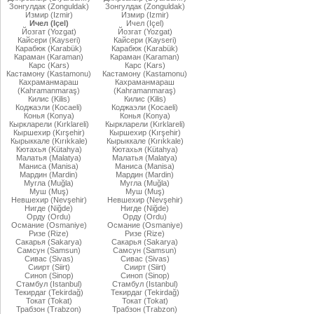
Зонгулдак (Zonguldak)
Зонгулдак (Zonguldak)
Измир (Izmir)
Измир (Izmir)
Ичел (Içel)
Ичел (Içel)
Йозгат (Yozgat)
Йозгат (Yozgat)
Кайсери (Kayseri)
Кайсери (Kayseri)
Карабюк (Karabük)
Карабюк (Karabük)
Караман (Karaman)
Караман (Karaman)
Карс (Kars)
Карс (Kars)
Кастамону (Kastamonu)
Кастамону (Kastamonu)
Кахраманмараш
Кахраманмараш
(Kahramanmaraş)
(Kahramanmaraş)
Килис (Kilis)
Килис (Kilis)
Коджаэли (Kocaeli)
Коджаэли (Kocaeli)
Конья (Konya)
Конья (Konya)
Кыркларели (Kırklareli)
Кыркларели (Kırklareli)
Кыршехир (Kırşehir)
Кыршехир (Kırşehir)
Кырыккале (Kırıkkale)
Кырыккале (Kırıkkale)
Кютахья (Kütahya)
Кютахья (Kütahya)
Малатья (Malatya)
Малатья (Malatya)
Маниса (Manisa)
Маниса (Manisa)
Мардин (Mardin)
Мардин (Mardin)
Мугла (Muğla)
Мугла (Muğla)
Муш (Muş)
Муш (Muş)
Невшехир (Nevşehir)
Невшехир (Nevşehir)
Нигде (Niğde)
Нигде (Niğde)
Орду (Ordu)
Орду (Ordu)
Османие (Osmaniye)
Османие (Osmaniye)
Ризе (Rize)
Ризе (Rize)
Сакарья (Sakarya)
Сакарья (Sakarya)
Самсун (Samsun)
Самсун (Samsun)
Сивас (Sivas)
Сивас (Sivas)
Сиирт (Siirt)
Сиирт (Siirt)
Синоп (Sinop)
Синоп (Sinop)
Стамбул (Istanbul)
Стамбул (Istanbul)
Текирдаг (Tekirdağ)
Текирдаг (Tekirdağ)
Токат (Tokat)
Токат (Tokat)
Трабзон (Trabzon)
Трабзон (Trabzon)