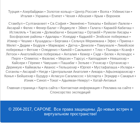
Турция
•
Азербайджан
•
Золотое кольцо
•
Центр.Россия
•
Волга
•
Узбекистан
•
Италия
•
Украина
•
Египет
•
Чехия
•
Абхазия
•
Крым
•
Воронеж
Стамбул
•
Султанахмет
•
Св.София
•
Эминёню
•
Топкапы
•
Бейазит-Лалели
•
Аксарай
•
Фатих
•
Фенер-Балат
•
Йедикуле
•
Эйюп
•
Галата
•
Каракёй-Кабаташ
•
Истикляль
•
Таксим
•
Долмабахче
•
Бешикташ
•
Ортакёй
•
Румели-Хисары
•
Босфорские районы
•
Адалары
•
Ускюдар
•
Кадыкёй
•
Эгейское побережье
•
Измир
•
Чешме
•
Кушадасы
•
Бергама
•
Сельчук-Мериемана
•
Эфес
•
Приена
•
Милет
•
Дидим
•
Бодрум
•
Мармарис
•
Датча
•
Денизли
•
Памуккале
•
Ликийское
побережье
•
Фетхие
•
Олюдениз
•
Каякёй
•
Саклыкент
•
Тлос
•
Пынара
•
Ксанф
•
Летоон
•
Анатолийское побережье
•
Анталия
•
Кемер
•
Сиде
•
Белек
•
Аспендос
•
Перге
•
Олимпос
•
Фазелис
•
Мерсин
•
Тарсус
•
Каппадокия
•
Невшехир
•
Кайсери
•
Гёреме
•
Чавушин
•
Пашабаг
•
Зельве
•
Учхисар
•
Ортахисар
•
Деринкую
•
Каймаклы
•
Аванос
•
Гюльшехир
•
Юргюп
•
Мустафапаша
•
Ихлара
•
Соганлы
•
Аксарай
•
Нигде
•
Центральная Анатолия
•
Анкара
•
Афьонкарахисар
•
Конья
•
Бейшехир
•
Бурдур
•
Агласун-Сагалассос
•
Ыспарта
•
Эгридир
•
Сакарья
•
Изник
•
Синоп
•
Токат
•
Адыяман-Немрут
•
Хатай-Антакья
Главная страница
•
Карта сайта
•
Контактная информация
•
Реклама на сайте
•
Спонсорство экспедиций
© 2004-2017, CAPONE. Все права защищены.
До новых встреч в
виртуальном пространстве!