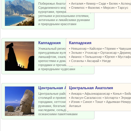
Побережье Анатолийской бухты
•
Анталия
•
Кемер
•
Сиде
•
Белек
•
Аспен
Средиземного моря с отличными
•
Олимпос
•
Фазелис
•
Мерсин
•
Тарсус
курортами, прекрасными пляжами,
уютными и роскошными отелями,
античными и ликийскими руинами
и природными красотами
Каппадокия
Каппадокия
Уникальный регион Турции с
•
Невшехир
•
Кайсери
•
Гёреме
•
Чавуши
причудливым вулканическим
•
Зельве
•
Учхисар
•
Ортахисар
•
Деринк
ланшафтом, скальными церквями,
•
Аванос
•
Гюльшехир
•
Юргюп
•
Мустаф
крепостями и домами, пещерными
•
Соганлы
•
Аксарай
•
Нигде
городами и прочими рукотворными
и природными чудесами
Центральная Анатолия
Центральная Анатолия
Центральные районы Турции со
•
Анкара
•
Афьонкарахисар
•
Конья
•
Бей
столицей и провинциальными
•
Агласун-Сагалассос
•
Ыспарта
•
Эгрид
городами, хеттскими и античными
•
Изник
•
Синоп
•
Токат
•
Адыяман-Немру
руинами, богатым византийским
Антакья
наследием, сельджукскими и
османскими памятниками