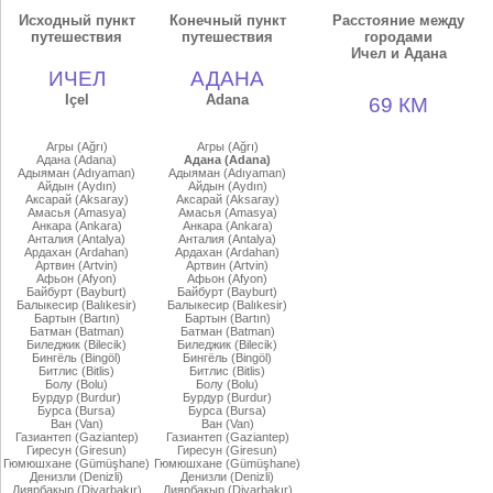
Исходный пункт
Конечный пункт
Расстояние между
путешествия
путешествия
городами
Ичел и Адана
ИЧЕЛ
АДАНА
Içel
Adana
69 КМ
Агры (Ağrı)
Агры (Ağrı)
Адана (Adana)
Адана (Adana)
Адыяман (Adıyaman)
Адыяман (Adıyaman)
Айдын (Aydın)
Айдын (Aydın)
Аксарай (Aksaray)
Аксарай (Aksaray)
Амасья (Amasya)
Амасья (Amasya)
Анкара (Ankara)
Анкара (Ankara)
Анталия (Antalya)
Анталия (Antalya)
Ардахан (Ardahan)
Ардахан (Ardahan)
Артвин (Artvin)
Артвин (Artvin)
Афьон (Afyon)
Афьон (Afyon)
Байбурт (Bayburt)
Байбурт (Bayburt)
Балыкесир (Balıkesir)
Балыкесир (Balıkesir)
Бартын (Bartın)
Бартын (Bartın)
Батман (Batman)
Батман (Batman)
Биледжик (Bilecik)
Биледжик (Bilecik)
Бингёль (Bingöl)
Бингёль (Bingöl)
Битлис (Bitlis)
Битлис (Bitlis)
Болу (Bolu)
Болу (Bolu)
Бурдур (Burdur)
Бурдур (Burdur)
Бурса (Bursa)
Бурса (Bursa)
Ван (Van)
Ван (Van)
Газиантеп (Gaziantep)
Газиантеп (Gaziantep)
Гиресун (Giresun)
Гиресун (Giresun)
Гюмюшхане (Gümüşhane)
Гюмюшхане (Gümüşhane)
Денизли (Denizli)
Денизли (Denizli)
Диярбакыр (Diyarbakır)
Диярбакыр (Diyarbakır)