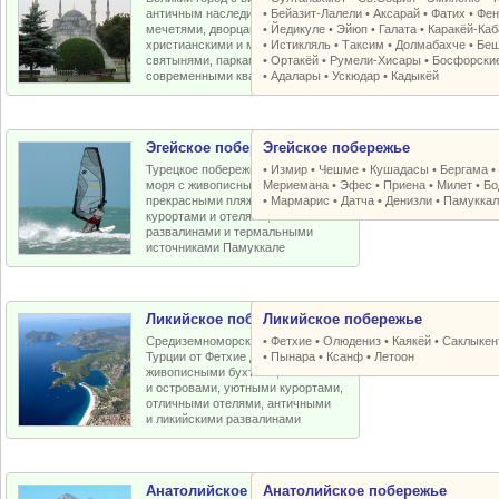
античным наследием, османскими
•
Бейазит-Лалели
•
Аксарай
•
Фатих
•
Фен
мечетями, дворцами, крепостями,
•
Йедикуле
•
Эйюп
•
Галата
•
Каракёй-Ка
христианскими и мусульманскими
•
Истикляль
•
Таксим
•
Долмабахче
•
Беш
святынями, парками, старыми и
•
Ортакёй
•
Румели-Xисары
•
Босфорски
современными кварталами
•
Адалары
•
Ускюдар
•
Кадыкёй
Эгейское побережье
Эгейское побережье
Турецкое побережье Эгейского
•
Измир
•
Чешме
•
Кушадасы
•
Бергама
моря с живописными бухтами,
Мериемана
•
Эфес
•
Приена
•
Милет
•
Бо
прекрасными пляжами, отличными
•
Мармарис
•
Датча
•
Денизли
•
Памуккал
курортами и отелями, античными
развалинами и термальными
источниками Памуккале
Ликийское побережье
Ликийское побережье
Средиземноморское побережье
•
Фетхие
•
Олюдениз
•
Каякёй
•
Саклыкен
Турции от Фетхие до Кемера с
•
Пынара
•
Ксанф
•
Летоон
живописными бухтами, пляжами
и островами, уютными курортами,
отличными отелями, античными
и ликийскими развалинами
Анатолийское побережье
Анатолийское побережье