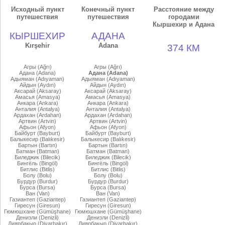
Исходный пункт
Конечный пункт
Расстояние между
путешествия
путешествия
городами
Кыршехир и Адана
КЫРШЕХИР
АДАНА
Kırşehir
Adana
374 КМ
Агры (Ağrı)
Агры (Ağrı)
Адана (Adana)
Адана (Adana)
Адыяман (Adıyaman)
Адыяман (Adıyaman)
Айдын (Aydın)
Айдын (Aydın)
Аксарай (Aksaray)
Аксарай (Aksaray)
Амасья (Amasya)
Амасья (Amasya)
Анкара (Ankara)
Анкара (Ankara)
Анталия (Antalya)
Анталия (Antalya)
Ардахан (Ardahan)
Ардахан (Ardahan)
Артвин (Artvin)
Артвин (Artvin)
Афьон (Afyon)
Афьон (Afyon)
Байбурт (Bayburt)
Байбурт (Bayburt)
Балыкесир (Balıkesir)
Балыкесир (Balıkesir)
Бартын (Bartın)
Бартын (Bartın)
Батман (Batman)
Батман (Batman)
Биледжик (Bilecik)
Биледжик (Bilecik)
Бингёль (Bingöl)
Бингёль (Bingöl)
Битлис (Bitlis)
Битлис (Bitlis)
Болу (Bolu)
Болу (Bolu)
Бурдур (Burdur)
Бурдур (Burdur)
Бурса (Bursa)
Бурса (Bursa)
Ван (Van)
Ван (Van)
Газиантеп (Gaziantep)
Газиантеп (Gaziantep)
Гиресун (Giresun)
Гиресун (Giresun)
Гюмюшхане (Gümüşhane)
Гюмюшхане (Gümüşhane)
Денизли (Denizli)
Денизли (Denizli)
Диярбакыр (Diyarbakır)
Диярбакыр (Diyarbakır)