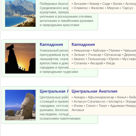
Побережье Анатолийской бухты
•
Анталия
•
Кемер
•
Сиде
•
Белек
•
Аспен
Средиземного моря с отличными
•
Олимпос
•
Фазелис
•
Мерсин
•
Тарсус
курортами, прекрасными пляжами,
уютными и роскошными отелями,
античными и ликийскими руинами
и природными красотами
Каппадокия
Каппадокия
Уникальный регион Турции с
•
Невшехир
•
Кайсери
•
Гёреме
•
Чавуши
причудливым вулканическим
•
Зельве
•
Учхисар
•
Ортахисар
•
Деринк
ланшафтом, скальными церквями,
•
Аванос
•
Гюльшехир
•
Юргюп
•
Мустаф
крепостями и домами, пещерными
•
Соганлы
•
Аксарай
•
Нигде
городами и прочими рукотворными
и природными чудесами
Центральная Анатолия
Центральная Анатолия
Центральные районы Турции со
•
Анкара
•
Афьонкарахисар
•
Конья
•
Бей
столицей и провинциальными
•
Агласун-Сагалассос
•
Ыспарта
•
Эгрид
городами, хеттскими и античными
•
Изник
•
Синоп
•
Токат
•
Адыяман-Немру
руинами, богатым византийским
Антакья
наследием, сельджукскими и
османскими памятниками