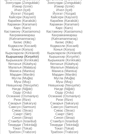
Зонгулдак (Zonguldak)
Зонгулдак (Zonguldak)
Измир (Izmir)
Измир (Izmir)
Ичел (Içel)
Ичел (Içel)
Йозгат (Yozgat)
Йозгат (Yozgat)
Кайсери (Kayseri)
Кайсери (Kayseri)
Карабюк (Karabük)
Карабюк (Karabük)
Караман (Karaman)
Караман (Karaman)
Карс (Kars)
Карс (Kars)
Кастамону (Kastamonu)
Кастамону (Kastamonu)
Кахраманмараш
Кахраманмараш
(Kahramanmaraş)
(Kahramanmaraş)
Килис (Kilis)
Килис (Kilis)
Коджаэли (Kocaeli)
Коджаэли (Kocaeli)
Конья (Konya)
Конья (Konya)
Кыркларели (Kırklareli)
Кыркларели (Kırklareli)
Кыршехир (Kırşehir)
Кыршехир (Kırşehir)
Кырыккале (Kırıkkale)
Кырыккале (Kırıkkale)
Кютахья (Kütahya)
Кютахья (Kütahya)
Малатья (Malatya)
Малатья (Malatya)
Маниса (Manisa)
Маниса (Manisa)
Мардин (Mardin)
Мардин (Mardin)
Мугла (Muğla)
Мугла (Muğla)
Муш (Muş)
Муш (Muş)
Невшехир (Nevşehir)
Невшехир (Nevşehir)
Нигде (Niğde)
Нигде (Niğde)
Орду (Ordu)
Орду (Ordu)
Османие (Osmaniye)
Османие (Osmaniye)
Ризе (Rize)
Ризе (Rize)
Сакарья (Sakarya)
Сакарья (Sakarya)
Самсун (Samsun)
Самсун (Samsun)
Сивас (Sivas)
Сивас (Sivas)
Сиирт (Siirt)
Сиирт (Siirt)
Синоп (Sinop)
Синоп (Sinop)
Стамбул (Istanbul)
Стамбул (Istanbul)
Текирдаг (Tekirdağ)
Текирдаг (Tekirdağ)
Токат (Tokat)
Токат (Tokat)
Трабзон (Trabzon)
Трабзон (Trabzon)