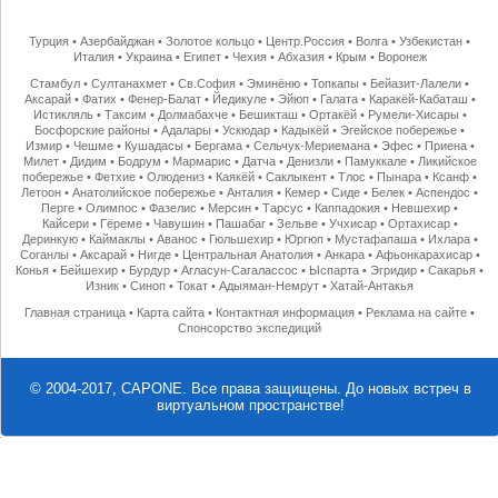
Турция
•
Азербайджан
•
Золотое кольцо
•
Центр.Россия
•
Волга
•
Узбекистан
•
Италия
•
Украина
•
Египет
•
Чехия
•
Абхазия
•
Крым
•
Воронеж
Стамбул
•
Султанахмет
•
Св.София
•
Эминёню
•
Топкапы
•
Бейазит-Лалели
•
Аксарай
•
Фатих
•
Фенер-Балат
•
Йедикуле
•
Эйюп
•
Галата
•
Каракёй-Кабаташ
•
Истикляль
•
Таксим
•
Долмабахче
•
Бешикташ
•
Ортакёй
•
Румели-Хисары
•
Босфорские районы
•
Адалары
•
Ускюдар
•
Кадыкёй
•
Эгейское побережье
•
Измир
•
Чешме
•
Кушадасы
•
Бергама
•
Сельчук-Мериемана
•
Эфес
•
Приена
•
Милет
•
Дидим
•
Бодрум
•
Мармарис
•
Датча
•
Денизли
•
Памуккале
•
Ликийское
побережье
•
Фетхие
•
Олюдениз
•
Каякёй
•
Саклыкент
•
Тлос
•
Пынара
•
Ксанф
•
Летоон
•
Анатолийское побережье
•
Анталия
•
Кемер
•
Сиде
•
Белек
•
Аспендос
•
Перге
•
Олимпос
•
Фазелис
•
Мерсин
•
Тарсус
•
Каппадокия
•
Невшехир
•
Кайсери
•
Гёреме
•
Чавушин
•
Пашабаг
•
Зельве
•
Учхисар
•
Ортахисар
•
Деринкую
•
Каймаклы
•
Аванос
•
Гюльшехир
•
Юргюп
•
Мустафапаша
•
Ихлара
•
Соганлы
•
Аксарай
•
Нигде
•
Центральная Анатолия
•
Анкара
•
Афьонкарахисар
•
Конья
•
Бейшехир
•
Бурдур
•
Агласун-Сагалассос
•
Ыспарта
•
Эгридир
•
Сакарья
•
Изник
•
Синоп
•
Токат
•
Адыяман-Немрут
•
Хатай-Антакья
Главная страница
•
Карта сайта
•
Контактная информация
•
Реклама на сайте
•
Спонсорство экспедиций
© 2004-2017, CAPONE. Все права защищены.
До новых встреч в
виртуальном пространстве!