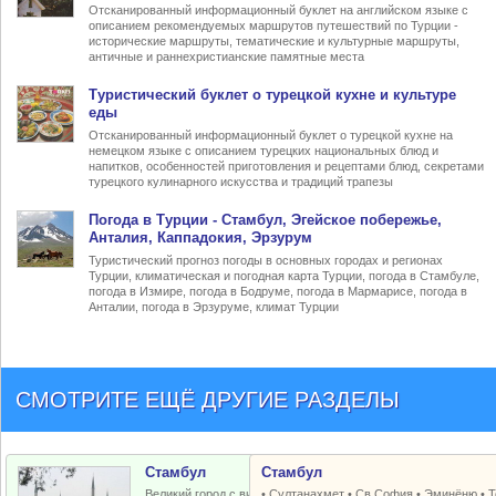
Отсканированный информационный буклет на английском языке с
описанием рекомендуемых маршрутов путешествий по Турции -
исторические маршруты, тематические и культурные маршруты,
античные и раннехристианские памятные места
Туристический
буклет о турецкой кухне
и культуре
еды
Отсканированный информационный буклет о турецкой кухне на
немецком языке с описанием турецких национальных блюд и
напитков, особенностей приготовления и рецептами блюд, секретами
турецкого кулинарного искусства и традиций трапезы
Погода в Турции
- Стамбул, Эгейское побережье,
Анталия, Каппадокия, Эрзурум
Туристический прогноз погоды в основных городах и регионах
Турции, климатическая и погодная карта Турции, погода в Стамбуле,
погода в Измире, погода в Бодруме, погода в Мармарисе, погода в
Анталии, погода в Эрзуруме, климат Турции
СМОТРИТЕ ЕЩЁ ДРУГИЕ РАЗДЕЛЫ
Стамбул
Стамбул
Великий город с византийским и
•
Султанахмет
•
Св.София
•
Эминёню
•
Т