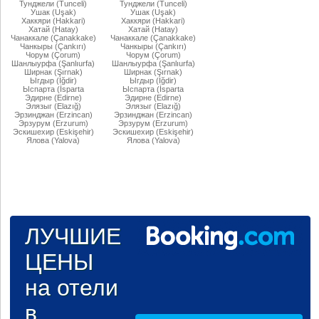
Тунджели (Tunceli)
Тунджели (Tunceli)
Ушак (Uşak)
Ушак (Uşak)
Хаккяри (Hakkari)
Хаккяри (Hakkari)
Хатай (Hatay)
Хатай (Hatay)
Чанаккале (Çanakkake)
Чанаккале (Çanakkake)
Чанкыры (Çankırı)
Чанкыры (Çankırı)
Чорум (Çorum)
Чорум (Çorum)
Шанлыурфа (Şanlıurfa)
Шанлыурфа (Şanlıurfa)
Ширнак (Şırnak)
Ширнак (Şırnak)
Ыгдыр (Iğdir)
Ыгдыр (Iğdir)
Ыспарта (İsparta
Ыспарта (İsparta
Эдирне (Edirne)
Эдирне (Edirne)
Элязыг (Elazığ)
Элязыг (Elazığ)
Эрзинджан (Erzincan)
Эрзинджан (Erzincan)
Эрзурум (Erzurum)
Эрзурум (Erzurum)
Эскишехир (Eskişehir)
Эскишехир (Eskişehir)
Ялова (Yalova)
Ялова (Yalova)
ЛУЧШИЕ
ЦЕНЫ
на отели
в