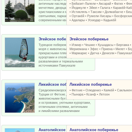
античным наследием, османскими
•
Бейазит-Лалели
•
Аксарай
•
Фатих
•
Фен
мечетями, дворцами, крепостями,
•
Йедикуле
•
Эйюп
•
Галата
•
Каракёй-Ка
христианскими и мусульманскими
•
Истикляль
•
Таксим
•
Долмабахче
•
Беш
святынями, парками, старыми и
•
Ортакёй
•
Румели-Xисары
•
Босфорски
современными кварталами
•
Адалары
•
Ускюдар
•
Кадыкёй
Эгейское побережье
Эгейское побережье
Турецкое побережье Эгейского
•
Измир
•
Чешме
•
Кушадасы
•
Бергама
моря с живописными бухтами,
Мериемана
•
Эфес
•
Приена
•
Милет
•
Бо
прекрасными пляжами, отличными
•
Мармарис
•
Датча
•
Денизли
•
Памуккал
курортами и отелями, античными
развалинами и термальными
источниками Памуккале
Ликийское побережье
Ликийское побережье
Средиземноморское побережье
•
Фетхие
•
Олюдениз
•
Каякёй
•
Саклыкен
Турции от Фетхие до Кемера с
•
Пынара
•
Ксанф
•
Летоон
живописными бухтами, пляжами
и островами, уютными курортами,
отличными отелями, античными
и ликийскими развалинами
Анатолийское побережье
Анатолийское побережье