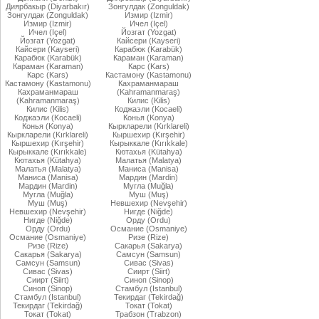
Диярбакыр (Diyarbakır)
Зонгулдак (Zonguldak)
Зонгулдак (Zonguldak)
Измир (Izmir)
Измир (Izmir)
Ичел (Içel)
Ичел (Içel)
Йозгат (Yozgat)
Йозгат (Yozgat)
Кайсери (Kayseri)
Кайсери (Kayseri)
Карабюк (Karabük)
Карабюк (Karabük)
Караман (Karaman)
Караман (Karaman)
Карс (Kars)
Карс (Kars)
Кастамону (Kastamonu)
Кастамону (Kastamonu)
Кахраманмараш
Кахраманмараш
(Kahramanmaraş)
(Kahramanmaraş)
Килис (Kilis)
Килис (Kilis)
Коджаэли (Kocaeli)
Коджаэли (Kocaeli)
Конья (Konya)
Конья (Konya)
Кыркларели (Kırklareli)
Кыркларели (Kırklareli)
Кыршехир (Kırşehir)
Кыршехир (Kırşehir)
Кырыккале (Kırıkkale)
Кырыккале (Kırıkkale)
Кютахья (Kütahya)
Кютахья (Kütahya)
Малатья (Malatya)
Малатья (Malatya)
Маниса (Manisa)
Маниса (Manisa)
Мардин (Mardin)
Мардин (Mardin)
Мугла (Muğla)
Мугла (Muğla)
Муш (Muş)
Муш (Muş)
Невшехир (Nevşehir)
Невшехир (Nevşehir)
Нигде (Niğde)
Нигде (Niğde)
Орду (Ordu)
Орду (Ordu)
Османие (Osmaniye)
Османие (Osmaniye)
Ризе (Rize)
Ризе (Rize)
Сакарья (Sakarya)
Сакарья (Sakarya)
Самсун (Samsun)
Самсун (Samsun)
Сивас (Sivas)
Сивас (Sivas)
Сиирт (Siirt)
Сиирт (Siirt)
Синоп (Sinop)
Синоп (Sinop)
Стамбул (Istanbul)
Стамбул (Istanbul)
Текирдаг (Tekirdağ)
Текирдаг (Tekirdağ)
Токат (Tokat)
Токат (Tokat)
Трабзон (Trabzon)