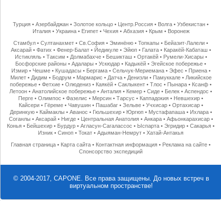
Турция
•
Азербайджан
•
Золотое кольцо
•
Центр.Россия
•
Волга
•
Узбекистан
•
Италия
•
Украина
•
Египет
•
Чехия
•
Абхазия
•
Крым
•
Воронеж
Стамбул
•
Султанахмет
•
Св.София
•
Эминёню
•
Топкапы
•
Бейазит-Лалели
•
Аксарай
•
Фатих
•
Фенер-Балат
•
Йедикуле
•
Эйюп
•
Галата
•
Каракёй-Кабаташ
•
Истикляль
•
Таксим
•
Долмабахче
•
Бешикташ
•
Ортакёй
•
Румели-Хисары
•
Босфорские районы
•
Адалары
•
Ускюдар
•
Кадыкёй
•
Эгейское побережье
•
Измир
•
Чешме
•
Кушадасы
•
Бергама
•
Сельчук-Мериемана
•
Эфес
•
Приена
•
Милет
•
Дидим
•
Бодрум
•
Мармарис
•
Датча
•
Денизли
•
Памуккале
•
Ликийское
побережье
•
Фетхие
•
Олюдениз
•
Каякёй
•
Саклыкент
•
Тлос
•
Пынара
•
Ксанф
•
Летоон
•
Анатолийское побережье
•
Анталия
•
Кемер
•
Сиде
•
Белек
•
Аспендос
•
Перге
•
Олимпос
•
Фазелис
•
Мерсин
•
Тарсус
•
Каппадокия
•
Невшехир
•
Кайсери
•
Гёреме
•
Чавушин
•
Пашабаг
•
Зельве
•
Учхисар
•
Ортахисар
•
Деринкую
•
Каймаклы
•
Аванос
•
Гюльшехир
•
Юргюп
•
Мустафапаша
•
Ихлара
•
Соганлы
•
Аксарай
•
Нигде
•
Центральная Анатолия
•
Анкара
•
Афьонкарахисар
•
Конья
•
Бейшехир
•
Бурдур
•
Агласун-Сагалассос
•
Ыспарта
•
Эгридир
•
Сакарья
•
Изник
•
Синоп
•
Токат
•
Адыяман-Немрут
•
Хатай-Антакья
Главная страница
•
Карта сайта
•
Контактная информация
•
Реклама на сайте
•
Спонсорство экспедиций
© 2004-2017, CAPONE. Все права защищены.
До новых встреч в
виртуальном пространстве!