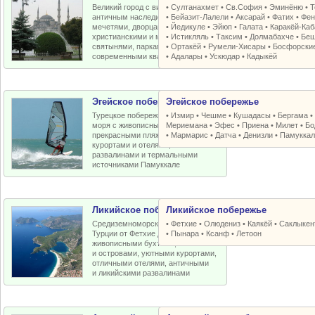
Великий город с византийским и
•
Султанахмет
•
Св.София
•
Эминёню
•
Т
античным наследием, османскими
•
Бейазит-Лалели
•
Аксарай
•
Фатих
•
Фен
мечетями, дворцами, крепостями,
•
Йедикуле
•
Эйюп
•
Галата
•
Каракёй-Ка
христианскими и мусульманскими
•
Истикляль
•
Таксим
•
Долмабахче
•
Беш
святынями, парками, старыми и
•
Ортакёй
•
Румели-Xисары
•
Босфорски
современными кварталами
•
Адалары
•
Ускюдар
•
Кадыкёй
Эгейское побережье
Эгейское побережье
Турецкое побережье Эгейского
•
Измир
•
Чешме
•
Кушадасы
•
Бергама
моря с живописными бухтами,
Мериемана
•
Эфес
•
Приена
•
Милет
•
Бо
прекрасными пляжами, отличными
•
Мармарис
•
Датча
•
Денизли
•
Памуккал
курортами и отелями, античными
развалинами и термальными
источниками Памуккале
Ликийское побережье
Ликийское побережье
Средиземноморское побережье
•
Фетхие
•
Олюдениз
•
Каякёй
•
Саклыкен
Турции от Фетхие до Кемера с
•
Пынара
•
Ксанф
•
Летоон
живописными бухтами, пляжами
и островами, уютными курортами,
отличными отелями, античными
и ликийскими развалинами