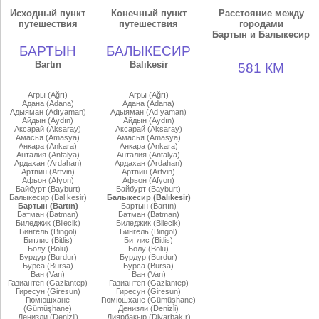
Исходный пункт
Конечный пункт
Расстояние между
путешествия
путешествия
городами
Бартын и Балыкесир
БАРТЫН
БАЛЫКЕСИР
Bartın
Balıkesir
581 КМ
Агры (Ağrı)
Агры (Ağrı)
Адана (Adana)
Адана (Adana)
Адыяман (Adıyaman)
Адыяман (Adıyaman)
Айдын (Aydın)
Айдын (Aydın)
Аксарай (Aksaray)
Аксарай (Aksaray)
Амасья (Amasya)
Амасья (Amasya)
Анкара (Ankara)
Анкара (Ankara)
Анталия (Antalya)
Анталия (Antalya)
Ардахан (Ardahan)
Ардахан (Ardahan)
Артвин (Artvin)
Артвин (Artvin)
Афьон (Afyon)
Афьон (Afyon)
Байбурт (Bayburt)
Байбурт (Bayburt)
Балыкесир (Balıkesir)
Балыкесир (Balıkesir)
Бартын (Bartın)
Бартын (Bartın)
Батман (Batman)
Батман (Batman)
Биледжик (Bilecik)
Биледжик (Bilecik)
Бингёль (Bingöl)
Бингёль (Bingöl)
Битлис (Bitlis)
Битлис (Bitlis)
Болу (Bolu)
Болу (Bolu)
Бурдур (Burdur)
Бурдур (Burdur)
Бурса (Bursa)
Бурса (Bursa)
Ван (Van)
Ван (Van)
Газиантеп (Gaziantep)
Газиантеп (Gaziantep)
Гиресун (Giresun)
Гиресун (Giresun)
Гюмюшхане
Гюмюшхане (Gümüşhane)
(Gümüşhane)
Денизли (Denizli)
Денизли (Denizli)
Диярбакыр (Diyarbakır)