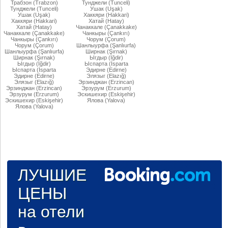
Трабзон (Trabzon)
Тунджели (Tunceli)
Тунджели (Tunceli)
Ушак (Uşak)
Ушак (Uşak)
Хаккяри (Hakkari)
Хаккяри (Hakkari)
Хатай (Hatay)
Хатай (Hatay)
Чанаккале (Çanakkake)
Чанаккале (Çanakkake)
Чанкыры (Çankırı)
Чанкыры (Çankırı)
Чорум (Çorum)
Чорум (Çorum)
Шанлыурфа (Şanlıurfa)
Шанлыурфа (Şanlıurfa)
Ширнак (Şırnak)
Ширнак (Şırnak)
Ыгдыр (Iğdir)
Ыгдыр (Iğdir)
Ыспарта (İsparta
Ыспарта (İsparta
Эдирне (Edirne)
Эдирне (Edirne)
Элязыг (Elazığ)
Элязыг (Elazığ)
Эрзинджан (Erzincan)
Эрзинджан (Erzincan)
Эрзурум (Erzurum)
Эрзурум (Erzurum)
Эскишехир (Eskişehir)
Эскишехир (Eskişehir)
Ялова (Yalova)
Ялова (Yalova)
ЛУЧШИЕ
ЦЕНЫ
на отели