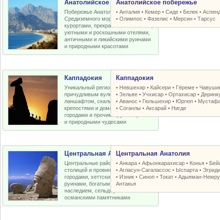
Анатолийское побережье
Анатолийское побережье
Побережье Анатолийской бухты
•
Анталия
•
Кемер
•
Сиде
•
Белек
•
Аспен
Средиземного моря с отличными
•
Олимпос
•
Фазелис
•
Мерсин
•
Тарсус
курортами, прекрасными пляжами,
уютными и роскошными отелями,
античными и ликийскими руинами
и природными красотами
Каппадокия
Каппадокия
Уникальный регион Турции с
•
Невшехир
•
Кайсери
•
Гёреме
•
Чавуши
причудливым вулканическим
•
Зельве
•
Учхисар
•
Ортахисар
•
Деринк
ланшафтом, скальными церквями,
•
Аванос
•
Гюльшехир
•
Юргюп
•
Мустаф
крепостями и домами, пещерными
•
Соганлы
•
Аксарай
•
Нигде
городами и прочими рукотворными
и природными чудесами
Центральная Анатолия
Центральная Анатолия
Центральные районы Турции со
•
Анкара
•
Афьонкарахисар
•
Конья
•
Бей
столицей и провинциальными
•
Агласун-Сагалассос
•
Ыспарта
•
Эгрид
городами, хеттскими и античными
•
Изник
•
Синоп
•
Токат
•
Адыяман-Немру
руинами, богатым византийским
Антакья
наследием, сельджукскими и
османскими памятниками