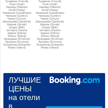
Тунджели (Tunceli)
Тунджели (Tunceli)
Ушак (Uşak)
Ушак (Uşak)
Хаккяри (Hakkari)
Хаккяри (Hakkari)
Хатай (Hatay)
Хатай (Hatay)
Чанаккале (Çanakkake)
Чанаккале (Çanakkake)
Чанкыры (Çankırı)
Чанкыры (Çankırı)
Чорум (Çorum)
Чорум (Çorum)
Шанлыурфа (Şanlıurfa)
Шанлыурфа (Şanlıurfa)
Ширнак (Şırnak)
Ширнак (Şırnak)
Ыгдыр (Iğdir)
Ыгдыр (Iğdir)
Ыспарта (İsparta
Ыспарта (İsparta
Эдирне (Edirne)
Эдирне (Edirne)
Элязыг (Elazığ)
Элязыг (Elazığ)
Эрзинджан (Erzincan)
Эрзинджан (Erzincan)
Эрзурум (Erzurum)
Эрзурум (Erzurum)
Эскишехир (Eskişehir)
Эскишехир (Eskişehir)
Ялова (Yalova)
Ялова (Yalova)
ЛУЧШИЕ
ЦЕНЫ
на отели
в