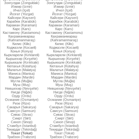
Зонгулдак (Zonguldak)
Зонгулдак (Zonguldak)
Измир (Izmir)
Измир (Izmir)
Ичел (Içel)
Ичел (Içel)
Йозгат (Yozgat)
Йозгат (Yozgat)
Кайсери (Kayseri)
Кайсери (Kayseri)
Карабюк (Karabük)
Карабюк (Karabük)
Караман (Karaman)
Караман (Karaman)
Карс (Kars)
Карс (Kars)
Кастамону (Kastamonu)
Кастамону (Kastamonu)
Кахраманмараш
Кахраманмараш
(Kahramanmaraş)
(Kahramanmaraş)
Килис (Kilis)
Килис (Kilis)
Коджаэли (Kocaeli)
Коджаэли (Kocaeli)
Конья (Konya)
Конья (Konya)
Кыркларели (Kırklareli)
Кыркларели (Kırklareli)
Кыршехир (Kırşehir)
Кыршехир (Kırşehir)
Кырыккале (Kırıkkale)
Кырыккале (Kırıkkale)
Кютахья (Kütahya)
Кютахья (Kütahya)
Малатья (Malatya)
Малатья (Malatya)
Маниса (Manisa)
Маниса (Manisa)
Мардин (Mardin)
Мардин (Mardin)
Мугла (Muğla)
Мугла (Muğla)
Муш (Muş)
Муш (Muş)
Невшехир (Nevşehir)
Невшехир (Nevşehir)
Нигде (Niğde)
Нигде (Niğde)
Орду (Ordu)
Орду (Ordu)
Османие (Osmaniye)
Османие (Osmaniye)
Ризе (Rize)
Ризе (Rize)
Сакарья (Sakarya)
Сакарья (Sakarya)
Самсун (Samsun)
Самсун (Samsun)
Сивас (Sivas)
Сивас (Sivas)
Сиирт (Siirt)
Сиирт (Siirt)
Синоп (Sinop)
Синоп (Sinop)
Стамбул (Istanbul)
Стамбул (Istanbul)
Текирдаг (Tekirdağ)
Текирдаг (Tekirdağ)
Токат (Tokat)
Токат (Tokat)
Трабзон (Trabzon)
Трабзон (Trabzon)