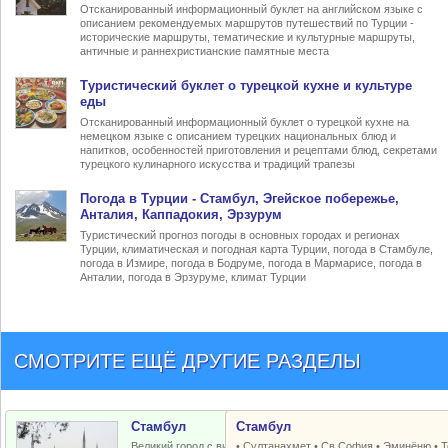
Отсканированный информационный буклет на английском языке с
описанием рекомендуемых маршрутов путешествий по Турции -
исторические маршруты, тематические и культурные маршруты,
античные и раннехристианские памятные места
Туристический
буклет о турецкой кухне
и культуре
еды
Отсканированный информационный буклет о турецкой кухне на
немецком языке с описанием турецких национальных блюд и
напитков, особенностей приготовления и рецептами блюд, секретами
турецкого кулинарного искусства и традиций трапезы
Погода в Турции
- Стамбул, Эгейское побережье,
Анталия, Каппадокия, Эрзурум
Туристический прогноз погоды в основных городах и регионах
Турции, климатическая и погодная карта Турции, погода в Стамбуле,
погода в Измире, погода в Бодруме, погода в Мармарисе, погода в
Анталии, погода в Эрзуруме, климат Турции
СМОТРИТЕ ЕЩЁ ДРУГИЕ РАЗДЕЛЫ
Стамбул
Стамбул
Великий город с византийским и
•
Султанахмет
•
Св.София
•
Эминёню
•
Т