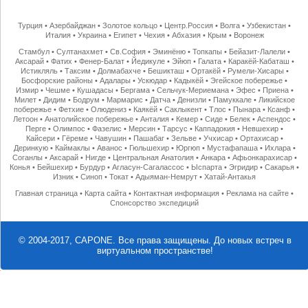
Турция
•
Азербайджан
•
Золотое кольцо
•
Центр.Россия
•
Волга
•
Узбекистан
•
Италия
•
Украина
•
Египет
•
Чехия
•
Абхазия
•
Крым
•
Воронеж
Стамбул
•
Султанахмет
•
Св.София
•
Эминёню
•
Топкапы
•
Бейазит-Лалели
•
Аксарай
•
Фатих
•
Фенер-Балат
•
Йедикуле
•
Эйюп
•
Галата
•
Каракёй-Кабаташ
•
Истикляль
•
Таксим
•
Долмабахче
•
Бешикташ
•
Ортакёй
•
Румели-Хисары
•
Босфорские районы
•
Адалары
•
Ускюдар
•
Кадыкёй
•
Эгейское побережье
•
Измир
•
Чешме
•
Кушадасы
•
Бергама
•
Сельчук-Мериемана
•
Эфес
•
Приена
•
Милет
•
Дидим
•
Бодрум
•
Мармарис
•
Датча
•
Денизли
•
Памуккале
•
Ликийское
побережье
•
Фетхие
•
Олюдениз
•
Каякёй
•
Саклыкент
•
Тлос
•
Пынара
•
Ксанф
•
Летоон
•
Анатолийское побережье
•
Анталия
•
Кемер
•
Сиде
•
Белек
•
Аспендос
•
Перге
•
Олимпос
•
Фазелис
•
Мерсин
•
Тарсус
•
Каппадокия
•
Невшехир
•
Кайсери
•
Гёреме
•
Чавушин
•
Пашабаг
•
Зельве
•
Учхисар
•
Ортахисар
•
Деринкую
•
Каймаклы
•
Аванос
•
Гюльшехир
•
Юргюп
•
Мустафапаша
•
Ихлара
•
Соганлы
•
Аксарай
•
Нигде
•
Центральная Анатолия
•
Анкара
•
Афьонкарахисар
•
Конья
•
Бейшехир
•
Бурдур
•
Агласун-Сагалассос
•
Ыспарта
•
Эгридир
•
Сакарья
•
Изник
•
Синоп
•
Токат
•
Адыяман-Немрут
•
Хатай-Антакья
Главная страница
•
Карта сайта
•
Контактная информация
•
Реклама на сайте
•
Спонсорство экспедиций
© 2004-2017, CAPONE. Все права защищены.
До новых встреч в
виртуальном пространстве!