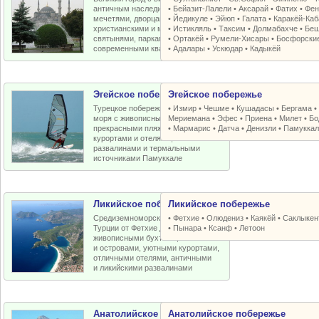
античным наследием, османскими
•
Бейазит-Лалели
•
Аксарай
•
Фатих
•
Фен
мечетями, дворцами, крепостями,
•
Йедикуле
•
Эйюп
•
Галата
•
Каракёй-Ка
христианскими и мусульманскими
•
Истикляль
•
Таксим
•
Долмабахче
•
Беш
святынями, парками, старыми и
•
Ортакёй
•
Румели-Xисары
•
Босфорски
современными кварталами
•
Адалары
•
Ускюдар
•
Кадыкёй
Эгейское побережье
Эгейское побережье
Турецкое побережье Эгейского
•
Измир
•
Чешме
•
Кушадасы
•
Бергама
моря с живописными бухтами,
Мериемана
•
Эфес
•
Приена
•
Милет
•
Бо
прекрасными пляжами, отличными
•
Мармарис
•
Датча
•
Денизли
•
Памуккал
курортами и отелями, античными
развалинами и термальными
источниками Памуккале
Ликийское побережье
Ликийское побережье
Средиземноморское побережье
•
Фетхие
•
Олюдениз
•
Каякёй
•
Саклыкен
Турции от Фетхие до Кемера с
•
Пынара
•
Ксанф
•
Летоон
живописными бухтами, пляжами
и островами, уютными курортами,
отличными отелями, античными
и ликийскими развалинами
Анатолийское побережье
Анатолийское побережье