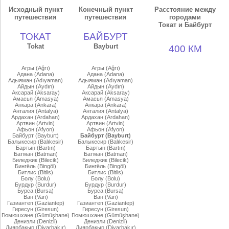
Исходный пункт
Конечный пункт
Расстояние между
путешествия
путешествия
городами
Токат и Байбурт
ТОКАТ
БАЙБУРТ
Tokat
Bayburt
400 КМ
Агры (Ağrı)
Агры (Ağrı)
Адана (Adana)
Адана (Adana)
Адыяман (Adıyaman)
Адыяман (Adıyaman)
Айдын (Aydın)
Айдын (Aydın)
Аксарай (Aksaray)
Аксарай (Aksaray)
Амасья (Amasya)
Амасья (Amasya)
Анкара (Ankara)
Анкара (Ankara)
Анталия (Antalya)
Анталия (Antalya)
Ардахан (Ardahan)
Ардахан (Ardahan)
Артвин (Artvin)
Артвин (Artvin)
Афьон (Afyon)
Афьон (Afyon)
Байбурт (Bayburt)
Байбурт (Bayburt)
Балыкесир (Balıkesir)
Балыкесир (Balıkesir)
Бартын (Bartın)
Бартын (Bartın)
Батман (Batman)
Батман (Batman)
Биледжик (Bilecik)
Биледжик (Bilecik)
Бингёль (Bingöl)
Бингёль (Bingöl)
Битлис (Bitlis)
Битлис (Bitlis)
Болу (Bolu)
Болу (Bolu)
Бурдур (Burdur)
Бурдур (Burdur)
Бурса (Bursa)
Бурса (Bursa)
Ван (Van)
Ван (Van)
Газиантеп (Gaziantep)
Газиантеп (Gaziantep)
Гиресун (Giresun)
Гиресун (Giresun)
Гюмюшхане (Gümüşhane)
Гюмюшхане (Gümüşhane)
Денизли (Denizli)
Денизли (Denizli)
Диярбакыр (Diyarbakır)
Диярбакыр (Diyarbakır)