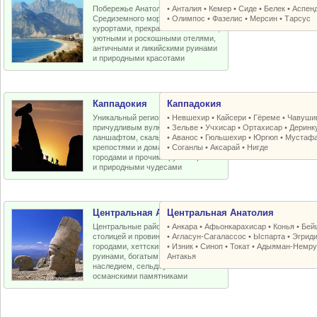
Побережье Анатолийской бухты
•
Анталия
•
Кемер
•
Сиде
•
Белек
•
Аспен
Средиземного моря с отличными
•
Олимпос
•
Фазелис
•
Мерсин
•
Тарсус
курортами, прекрасными пляжами,
уютными и роскошными отелями,
античными и ликийскими руинами
и природными красотами
Каппадокия
Каппадокия
Уникальный регион Турции с
•
Невшехир
•
Кайсери
•
Гёреме
•
Чавуши
причудливым вулканическим
•
Зельве
•
Учхисар
•
Ортахисар
•
Деринк
ланшафтом, скальными церквями,
•
Аванос
•
Гюльшехир
•
Юргюп
•
Мустаф
крепостями и домами, пещерными
•
Соганлы
•
Аксарай
•
Нигде
городами и прочими рукотворными
и природными чудесами
Центральная Анатолия
Центральная Анатолия
Центральные районы Турции со
•
Анкара
•
Афьонкарахисар
•
Конья
•
Бей
столицей и провинциальными
•
Агласун-Сагалассос
•
Ыспарта
•
Эгрид
городами, хеттскими и античными
•
Изник
•
Синоп
•
Токат
•
Адыяман-Немру
руинами, богатым византийским
Антакья
наследием, сельджукскими и
османскими памятниками