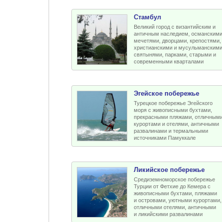
Стамбул
Великий город с византийским и
античным наследием, османским
мечетями, дворцами, крепостями,
христианскими и мусульманским
святынями, парками, старыми и
современными кварталами
Эгейское побережье
Турецкое побережье Эгейского
моря с живописными бухтами,
прекрасными пляжами, отличным
курортами и отелями, античными
развалинами и термальными
источниками Памуккале
Ликийское побережье
Средиземноморское побережье
Турции от Фетхие до Кемера с
живописными бухтами, пляжами
и островами, уютными курортами,
отличными отелями, античными
и ликийскими развалинами