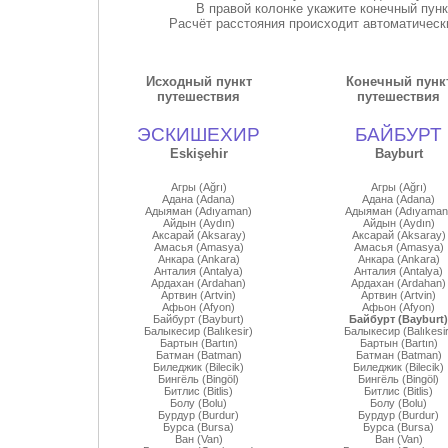
В правой колонке укажите конечный пун
Расчёт расстояния происходит автоматически
Исходный пункт
Конечный пунк
путешествия
путешествия
ЭСКИШЕХИР
БАЙБУРТ
Eskişehir
Bayburt
Агры (Ağrı)
Агры (Ağrı)
Адана (Adana)
Адана (Adana)
Адыяман (Adıyaman)
Адыяман (Adıyaman
Айдын (Aydın)
Айдын (Aydın)
Аксарай (Aksaray)
Аксарай (Aksaray)
Амасья (Amasya)
Амасья (Amasya)
Анкара (Ankara)
Анкара (Ankara)
Анталия (Antalya)
Анталия (Antalya)
Ардахан (Ardahan)
Ардахан (Ardahan)
Артвин (Artvin)
Артвин (Artvin)
Афьон (Afyon)
Афьон (Afyon)
Байбурт (Bayburt)
Байбурт (Bayburt)
Балыкесир (Balıkesir)
Балыкесир (Balıkesir
Бартын (Bartın)
Бартын (Bartın)
Батман (Batman)
Батман (Batman)
Биледжик (Bilecik)
Биледжик (Bilecik)
Бингёль (Bingöl)
Бингёль (Bingöl)
Битлис (Bitlis)
Битлис (Bitlis)
Болу (Bolu)
Болу (Bolu)
Бурдур (Burdur)
Бурдур (Burdur)
Бурса (Bursa)
Бурса (Bursa)
Ван (Van)
Ван (Van)