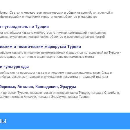
Вокруг Света» с множеством практических и общих сведений, интересной и
, фотографий и описаниями туристических объектов и маршрутов
т-путеводитель по Турции
на английском языке с множеством отличных фотографий и описанием
родных, культурных, исторических объектов и достопримечательностей
ческим и тематическим маршрутам Турции
ийском языке с описанием рекомендуемых маршрутов путешествий по Турции -
ные маршруты, античные и раннехристианские памятные места
и культуре еды
кой кухне на немецком языке с описанием турецких национальных блюд и
и блюд, секретами турецкого кулинарного искусства и традиций трапезы
бережье, Анталия, Каппадокия, Эрзурум
и регионах Турции, климатическая и погодная карта Турции, погода в Стамбуле,
арисе, погода в Анталии, погода в Эрзуруме, климат Турции
ЛЫ