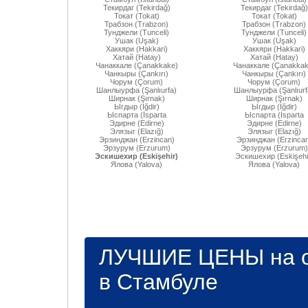
Текирдаг (Tekirdağ)
Текирдаг (Tekirdağ)
Токат (Tokat)
Токат (Tokat)
Трабзон (Trabzon)
Трабзон (Trabzon)
Тунджели (Tunceli)
Тунджели (Tunceli)
Ушак (Uşak)
Ушак (Uşak)
Хаккяри (Hakkari)
Хаккяри (Hakkari)
Хатай (Hatay)
Хатай (Hatay)
Чанаккале (Çanakkake)
Чанаккале (Çanakkak
Чанкыры (Çankırı)
Чанкыры (Çankırı)
Чорум (Çorum)
Чорум (Çorum)
Шанлыурфа (Şanlıurfa)
Шанлыурфа (Şanlıurf
Ширнак (Şırnak)
Ширнак (Şırnak)
Ыгдыр (Iğdir)
Ыгдыр (Iğdir)
Ыспарта (İsparta
Ыспарта (İsparta
Эдирне (Edirne)
Эдирне (Edirne)
Элязыг (Elazığ)
Элязыг (Elazığ)
Эрзинджан (Erzincan)
Эрзинджан (Erzincan
Эрзурум (Erzurum)
Эрзурум (Erzurum)
Эскишехир (Eskişehir)
Эскишехир (Eskişehi
Ялова (Yalova)
Ялова (Yalova)
ЛУЧШИЕ ЦЕНЫ на о
в Стамбуле