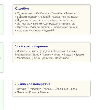
Стамбул
•
Султанахмет
•
Св.София
•
Эминёню
•
Топкапы
и
•
Бейазит-Лалели
•
Аксарай
•
Фатих
•
Фенер-Балат
•
Йедикуле
•
Эйюп
•
Галата
•
Каракёй-Кабаташ
и
•
Истикляль
•
Таксим
•
Долмабахче
•
Бешикташ
•
Ортакёй
•
Румели-Xисары
•
Босфорские районы
•
Адалары
•
Ускюдар
•
Кадыкёй
Эгейское побережье
•
Измир
•
Чешме
•
Кушадасы
•
Бергама
•
Сельчук-
Мериемана
•
Эфес
•
Приена
•
Милет
•
Бодрум
•
Дидим
и
•
Мармарис
•
Датча
•
Денизли
•
Памуккале
Ликийское побережье
•
Фетхие
•
Олюдениз
•
Каякёй
•
Саклыкент
•
Тлос
•
Пынара
•
Ксанф
•
Летоон