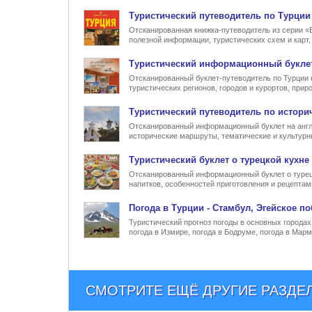
Туристический
путеводитель по Турции
Отсканированная книжка-путеводитель из серии «
полезной информации, туристических схем и карт
Туристический информационный
букле
Отсканированный буклет-путеводитель по Турции 
туристических регионов, городов и курортов, при
Туристический
путеводитель по истори
Отсканированный информационный буклет на англ
исторические маршруты, тематические и культур
Туристический
буклет о турецкой кухне
Отсканированный информационный буклет о турец
напитков, особенностей приготовления и рецептам
Погода в Турции
- Стамбул, Эгейское по
Туристический прогноз погоды в основных городах 
погода в Измире, погода в Бодруме, погода в Марм
СМОТРИТЕ ЕЩЁ ДРУГИЕ РАЗДЕ