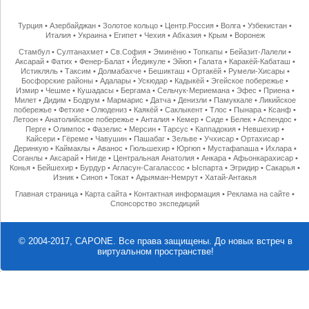
Турция
•
Азербайджан
•
Золотое кольцо
•
Центр.Россия
•
Волга
•
Узбекистан
•
Италия
•
Украина
•
Египет
•
Чехия
•
Абхазия
•
Крым
•
Воронеж
Стамбул
•
Султанахмет
•
Св.София
•
Эминёню
•
Топкапы
•
Бейазит-Лалели
•
Аксарай
•
Фатих
•
Фенер-Балат
•
Йедикуле
•
Эйюп
•
Галата
•
Каракёй-Кабаташ
•
Истикляль
•
Таксим
•
Долмабахче
•
Бешикташ
•
Ортакёй
•
Румели-Хисары
•
Босфорские районы
•
Адалары
•
Ускюдар
•
Кадыкёй
•
Эгейское побережье
•
Измир
•
Чешме
•
Кушадасы
•
Бергама
•
Сельчук-Мериемана
•
Эфес
•
Приена
•
Милет
•
Дидим
•
Бодрум
•
Мармарис
•
Датча
•
Денизли
•
Памуккале
•
Ликийское
побережье
•
Фетхие
•
Олюдениз
•
Каякёй
•
Саклыкент
•
Тлос
•
Пынара
•
Ксанф
•
Летоон
•
Анатолийское побережье
•
Анталия
•
Кемер
•
Сиде
•
Белек
•
Аспендос
•
Перге
•
Олимпос
•
Фазелис
•
Мерсин
•
Тарсус
•
Каппадокия
•
Невшехир
•
Кайсери
•
Гёреме
•
Чавушин
•
Пашабаг
•
Зельве
•
Учхисар
•
Ортахисар
•
Деринкую
•
Каймаклы
•
Аванос
•
Гюльшехир
•
Юргюп
•
Мустафапаша
•
Ихлара
•
Соганлы
•
Аксарай
•
Нигде
•
Центральная Анатолия
•
Анкара
•
Афьонкарахисар
•
Конья
•
Бейшехир
•
Бурдур
•
Агласун-Сагалассос
•
Ыспарта
•
Эгридир
•
Сакарья
•
Изник
•
Синоп
•
Токат
•
Адыяман-Немрут
•
Хатай-Антакья
Главная страница
•
Карта сайта
•
Контактная информация
•
Реклама на сайте
•
Спонсорство экспедиций
© 2004-2017, CAPONE. Все права защищены.
До новых встреч в
виртуальном пространстве!