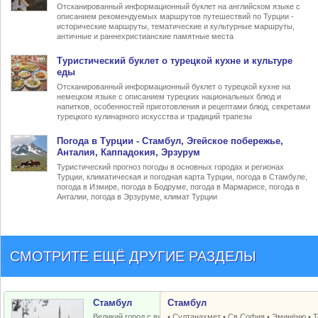
Отсканированный информационный буклет на английском языке с
описанием рекомендуемых маршрутов путешествий по Турции -
исторические маршруты, тематические и культурные маршруты,
античные и раннехристианские памятные места
Туристический
буклет о турецкой кухне
и культуре
еды
Отсканированный информационный буклет о турецкой кухне на
немецком языке с описанием турецких национальных блюд и
напитков, особенностей приготовления и рецептами блюд, секретами
турецкого кулинарного искусства и традиций трапезы
Погода в Турции
- Стамбул, Эгейское побережье,
Анталия, Каппадокия, Эрзурум
Туристический прогноз погоды в основных городах и регионах
Турции, климатическая и погодная карта Турции, погода в Стамбуле,
погода в Измире, погода в Бодруме, погода в Мармарисе, погода в
Анталии, погода в Эрзуруме, климат Турции
СМОТРИТЕ ЕЩЁ ДРУГИЕ РАЗДЕЛЫ
Стамбул
Стамбул
Великий город с византийским и
•
Султанахмет
•
Св.София
•
Эминёню
•
Т