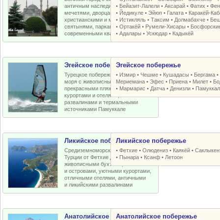
античным наследием, османскими
•
Бейазит-Лалели
•
Аксарай
•
Фатих
•
Фен
мечетями, дворцами, крепостями,
•
Йедикуле
•
Эйюп
•
Галата
•
Каракёй-Ка
христианскими и мусульманскими
•
Истикляль
•
Таксим
•
Долмабахче
•
Беш
святынями, парками, старыми и
•
Ортакёй
•
Румели-Xисары
•
Босфорски
современными кварталами
•
Адалары
•
Ускюдар
•
Кадыкёй
Эгейское побережье
Эгейское побережье
Турецкое побережье Эгейского
•
Измир
•
Чешме
•
Кушадасы
•
Бергама
моря с живописными бухтами,
Мериемана
•
Эфес
•
Приена
•
Милет
•
Бо
прекрасными пляжами, отличными
•
Мармарис
•
Датча
•
Денизли
•
Памуккал
курортами и отелями, античными
развалинами и термальными
источниками Памуккале
Ликийское побережье
Ликийское побережье
Средиземноморское побережье
•
Фетхие
•
Олюдениз
•
Каякёй
•
Саклыкен
Турции от Фетхие до Кемера с
•
Пынара
•
Ксанф
•
Летоон
живописными бухтами, пляжами
и островами, уютными курортами,
отличными отелями, античными
и ликийскими развалинами
Анатолийское побережье
Анатолийское побережье