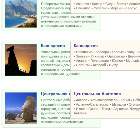
Побережье Анатолийской бухты
•
Анталия
•
Кемер
•
Сиде
•
Белек
•
Аспен
Средиземного моря с отличными
•
Олимпос
•
Фазелис
•
Мерсин
•
Тарсус
курортами, прекрасными пляжами,
уютными и роскошными отелями,
античными и ликийскими руинами
и природными красотами
Каппадокия
Каппадокия
Уникальный регион Турции с
•
Невшехир
•
Кайсери
•
Гёреме
•
Чавуши
причудливым вулканическим
•
Зельве
•
Учхисар
•
Ортахисар
•
Деринк
ланшафтом, скальными церквями,
•
Аванос
•
Гюльшехир
•
Юргюп
•
Мустаф
крепостями и домами, пещерными
•
Соганлы
•
Аксарай
•
Нигде
городами и прочими рукотворными
и природными чудесами
Центральная Анатолия
Центральная Анатолия
Центральные районы Турции со
•
Анкара
•
Афьонкарахисар
•
Конья
•
Бей
столицей и провинциальными
•
Агласун-Сагалассос
•
Ыспарта
•
Эгрид
городами, хеттскими и античными
•
Изник
•
Синоп
•
Токат
•
Адыяман-Немру
руинами, богатым византийским
Антакья
наследием, сельджукскими и
османскими памятниками