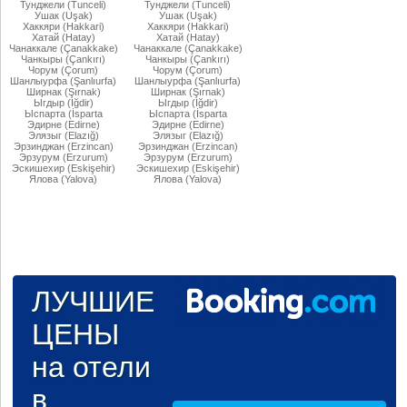
Тунджели (Tunceli)
Тунджели (Tunceli)
Ушак (Uşak)
Ушак (Uşak)
Хаккяри (Hakkari)
Хаккяри (Hakkari)
Хатай (Hatay)
Хатай (Hatay)
Чанаккале (Çanakkake)
Чанаккале (Çanakkake)
Чанкыры (Çankırı)
Чанкыры (Çankırı)
Чорум (Çorum)
Чорум (Çorum)
Шанлыурфа (Şanlıurfa)
Шанлыурфа (Şanlıurfa)
Ширнак (Şırnak)
Ширнак (Şırnak)
Ыгдыр (Iğdir)
Ыгдыр (Iğdir)
Ыспарта (İsparta
Ыспарта (İsparta
Эдирне (Edirne)
Эдирне (Edirne)
Элязыг (Elazığ)
Элязыг (Elazığ)
Эрзинджан (Erzincan)
Эрзинджан (Erzincan)
Эрзурум (Erzurum)
Эрзурум (Erzurum)
Эскишехир (Eskişehir)
Эскишехир (Eskişehir)
Ялова (Yalova)
Ялова (Yalova)
ЛУЧШИЕ
ЦЕНЫ
на отели
в