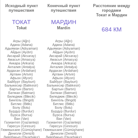
Исходный пункт
Конечный пункт
Расстояние между
путешествия
путешествия
городами
Токат и Мардин
ТОКАТ
МАРДИН
Tokat
Mardin
684 КМ
Агры (Ağrı)
Агры (Ağrı)
Адана (Adana)
Адана (Adana)
Адыяман (Adıyaman)
Адыяман (Adıyaman)
Айдын (Aydın)
Айдын (Aydın)
Аксарай (Aksaray)
Аксарай (Aksaray)
Амасья (Amasya)
Амасья (Amasya)
Анкара (Ankara)
Анкара (Ankara)
Анталия (Antalya)
Анталия (Antalya)
Ардахан (Ardahan)
Ардахан (Ardahan)
Артвин (Artvin)
Артвин (Artvin)
Афьон (Afyon)
Афьон (Afyon)
Байбурт (Bayburt)
Байбурт (Bayburt)
Балыкесир (Balıkesir)
Балыкесир (Balıkesir)
Бартын (Bartın)
Бартын (Bartın)
Батман (Batman)
Батман (Batman)
Биледжик (Bilecik)
Биледжик (Bilecik)
Бингёль (Bingöl)
Бингёль (Bingöl)
Битлис (Bitlis)
Битлис (Bitlis)
Болу (Bolu)
Болу (Bolu)
Бурдур (Burdur)
Бурдур (Burdur)
Бурса (Bursa)
Бурса (Bursa)
Ван (Van)
Ван (Van)
Газиантеп (Gaziantep)
Газиантеп (Gaziantep)
Гиресун (Giresun)
Гиресун (Giresun)
Гюмюшхане (Gümüşhane)
Гюмюшхане (Gümüşhane)
Денизли (Denizli)
Денизли (Denizli)
Диярбакыр (Diyarbakır)
Диярбакыр (Diyarbakır)