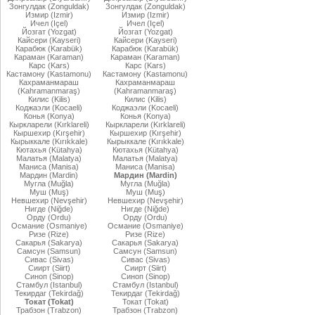
Зонгулдак (Zonguldak)
Зонгулдак (Zonguldak)
Измир (Izmir)
Измир (Izmir)
Ичел (Içel)
Ичел (Içel)
Йозгат (Yozgat)
Йозгат (Yozgat)
Кайсери (Kayseri)
Кайсери (Kayseri)
Карабюк (Karabük)
Карабюк (Karabük)
Караман (Karaman)
Караман (Karaman)
Карс (Kars)
Карс (Kars)
Кастамону (Kastamonu)
Кастамону (Kastamonu)
Кахраманмараш
Кахраманмараш
(Kahramanmaraş)
(Kahramanmaraş)
Килис (Kilis)
Килис (Kilis)
Коджаэли (Kocaeli)
Коджаэли (Kocaeli)
Конья (Konya)
Конья (Konya)
Кыркларели (Kırklareli)
Кыркларели (Kırklareli)
Кыршехир (Kırşehir)
Кыршехир (Kırşehir)
Кырыккале (Kırıkkale)
Кырыккале (Kırıkkale)
Кютахья (Kütahya)
Кютахья (Kütahya)
Малатья (Malatya)
Малатья (Malatya)
Маниса (Manisa)
Маниса (Manisa)
Мардин (Mardin)
Мардин (Mardin)
Мугла (Muğla)
Мугла (Muğla)
Муш (Muş)
Муш (Muş)
Невшехир (Nevşehir)
Невшехир (Nevşehir)
Нигде (Niğde)
Нигде (Niğde)
Орду (Ordu)
Орду (Ordu)
Османие (Osmaniye)
Османие (Osmaniye)
Ризе (Rize)
Ризе (Rize)
Сакарья (Sakarya)
Сакарья (Sakarya)
Самсун (Samsun)
Самсун (Samsun)
Сивас (Sivas)
Сивас (Sivas)
Сиирт (Siirt)
Сиирт (Siirt)
Синоп (Sinop)
Синоп (Sinop)
Стамбул (Istanbul)
Стамбул (Istanbul)
Текирдаг (Tekirdağ)
Текирдаг (Tekirdağ)
Токат (Tokat)
Токат (Tokat)
Трабзон (Trabzon)
Трабзон (Trabzon)