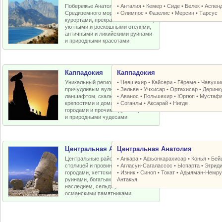
Побережье Анатолийской бухты
•
Анталия
•
Кемер
•
Сиде
•
Белек
•
Аспен
Средиземного моря с отличными
•
Олимпос
•
Фазелис
•
Мерсин
•
Тарсус
курортами, прекрасными пляжами,
уютными и роскошными отелями,
античными и ликийскими руинами
и природными красотами
Каппадокия
Каппадокия
Уникальный регион Турции с
•
Невшехир
•
Кайсери
•
Гёреме
•
Чавуши
причудливым вулканическим
•
Зельве
•
Учхисар
•
Ортахисар
•
Деринк
ланшафтом, скальными церквями,
•
Аванос
•
Гюльшехир
•
Юргюп
•
Мустаф
крепостями и домами, пещерными
•
Соганлы
•
Аксарай
•
Нигде
городами и прочими рукотворными
и природными чудесами
Центральная Анатолия
Центральная Анатолия
Центральные районы Турции со
•
Анкара
•
Афьонкарахисар
•
Конья
•
Бей
столицей и провинциальными
•
Агласун-Сагалассос
•
Ыспарта
•
Эгрид
городами, хеттскими и античными
•
Изник
•
Синоп
•
Токат
•
Адыяман-Немру
руинами, богатым византийским
Антакья
наследием, сельджукскими и
османскими памятниками