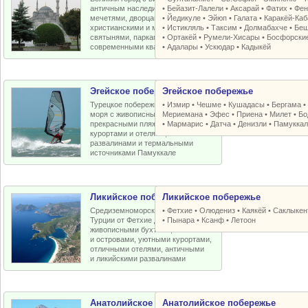
античным наследием, османскими
•
Бейазит-Лалели
•
Аксарай
•
Фатих
•
Фен
мечетями, дворцами, крепостями,
•
Йедикуле
•
Эйюп
•
Галата
•
Каракёй-Ка
христианскими и мусульманскими
•
Истикляль
•
Таксим
•
Долмабахче
•
Беш
святынями, парками, старыми и
•
Ортакёй
•
Румели-Xисары
•
Босфорски
современными кварталами
•
Адалары
•
Ускюдар
•
Кадыкёй
Эгейское побережье
Эгейское побережье
Турецкое побережье Эгейского
•
Измир
•
Чешме
•
Кушадасы
•
Бергама
моря с живописными бухтами,
Мериемана
•
Эфес
•
Приена
•
Милет
•
Бо
прекрасными пляжами, отличными
•
Мармарис
•
Датча
•
Денизли
•
Памуккал
курортами и отелями, античными
развалинами и термальными
источниками Памуккале
Ликийское побережье
Ликийское побережье
Средиземноморское побережье
•
Фетхие
•
Олюдениз
•
Каякёй
•
Саклыкен
Турции от Фетхие до Кемера с
•
Пынара
•
Ксанф
•
Летоон
живописными бухтами, пляжами
и островами, уютными курортами,
отличными отелями, античными
и ликийскими развалинами
Анатолийское побережье
Анатолийское побережье