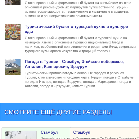
Отсканированный информационный буклет на английском языке с
описанием рекомендуемых маршрутов путешествий по Турции -
исторические маршруты, тематические и культурные маршруты,
античные и раннехристианские памятные места
Туристический
буклет о турецкой кухне
и культуре
еды
Отсканированный информационный буклет о турецкой кухне на
немецком языке с описанием турецких национальных блюд и
напитков, особенностей приготовления и рецептами блюд, секретами
турецкого кулинарного искусства и традиций трапезы
Погода в Турции
- Стамбул, Эгейское побережье,
Анталия, Каппадокия, Эрзурум
Туристический прогноз погоды в основных городах и регионах
Турции, климатическая и погодная карта Турции, погода в Стамбуле,
погода в Измире, погода в Бодруме, погода в Мармарисе, погода в
Анталии, погода в Эрзуруме, климат Турции
СМОТРИТЕ ЕЩЁ ДРУГИЕ РАЗДЕЛЫ
Стамбул
Стамбул
Великий город с византийским и
•
Султанахмет
•
Св.София
•
Эминёню
•
Т