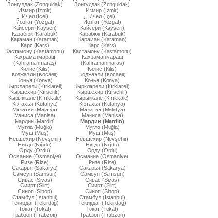
Зонгулдак (Zonguldak)
Зонгулдак (Zonguldak)
Измир (Izmir)
Измир (Izmir)
Ичел (Içel)
Ичел (Içel)
Йозгат (Yozgat)
Йозгат (Yozgat)
Кайсери (Kayseri)
Кайсери (Kayseri)
Карабюк (Karabük)
Карабюк (Karabük)
Караман (Karaman)
Караман (Karaman)
Карс (Kars)
Карс (Kars)
Кастамону (Kastamonu)
Кастамону (Kastamonu)
Кахраманмараш
Кахраманмараш
(Kahramanmaraş)
(Kahramanmaraş)
Килис (Kilis)
Килис (Kilis)
Коджаэли (Kocaeli)
Коджаэли (Kocaeli)
Конья (Konya)
Конья (Konya)
Кыркларели (Kırklareli)
Кыркларели (Kırklareli)
Кыршехир (Kırşehir)
Кыршехир (Kırşehir)
Кырыккале (Kırıkkale)
Кырыккале (Kırıkkale)
Кютахья (Kütahya)
Кютахья (Kütahya)
Малатья (Malatya)
Малатья (Malatya)
Маниса (Manisa)
Маниса (Manisa)
Мардин (Mardin)
Мардин (Mardin)
Мугла (Muğla)
Мугла (Muğla)
Муш (Muş)
Муш (Muş)
Невшехир (Nevşehir)
Невшехир (Nevşehir)
Нигде (Niğde)
Нигде (Niğde)
Орду (Ordu)
Орду (Ordu)
Османие (Osmaniye)
Османие (Osmaniye)
Ризе (Rize)
Ризе (Rize)
Сакарья (Sakarya)
Сакарья (Sakarya)
Самсун (Samsun)
Самсун (Samsun)
Сивас (Sivas)
Сивас (Sivas)
Сиирт (Siirt)
Сиирт (Siirt)
Синоп (Sinop)
Синоп (Sinop)
Стамбул (Istanbul)
Стамбул (Istanbul)
Текирдаг (Tekirdağ)
Текирдаг (Tekirdağ)
Токат (Tokat)
Токат (Tokat)
Трабзон (Trabzon)
Трабзон (Trabzon)