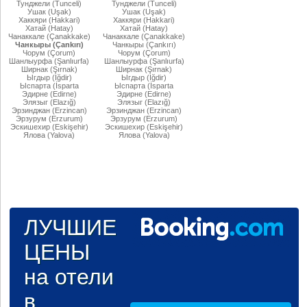
Тунджели (Tunceli)
Тунджели (Tunceli)
Ушак (Uşak)
Ушак (Uşak)
Хаккяри (Hakkari)
Хаккяри (Hakkari)
Хатай (Hatay)
Хатай (Hatay)
Чанаккале (Çanakkake)
Чанаккале (Çanakkake)
Чанкыры (Çankırı)
Чанкыры (Çankırı)
Чорум (Çorum)
Чорум (Çorum)
Шанлыурфа (Şanlıurfa)
Шанлыурфа (Şanlıurfa)
Ширнак (Şırnak)
Ширнак (Şırnak)
Ыгдыр (Iğdir)
Ыгдыр (Iğdir)
Ыспарта (İsparta
Ыспарта (İsparta
Эдирне (Edirne)
Эдирне (Edirne)
Элязыг (Elazığ)
Элязыг (Elazığ)
Эрзинджан (Erzincan)
Эрзинджан (Erzincan)
Эрзурум (Erzurum)
Эрзурум (Erzurum)
Эскишехир (Eskişehir)
Эскишехир (Eskişehir)
Ялова (Yalova)
Ялова (Yalova)
ЛУЧШИЕ
ЦЕНЫ
на отели
в