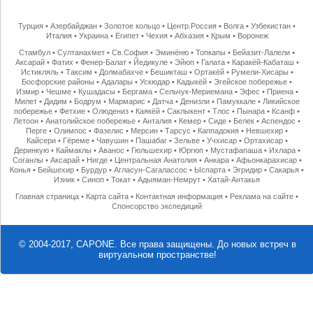
Турция
•
Азербайджан
•
Золотое кольцо
•
Центр.Россия
•
Волга
•
Узбекистан
•
Италия
•
Украина
•
Египет
•
Чехия
•
Абхазия
•
Крым
•
Воронеж
Стамбул
•
Султанахмет
•
Св.София
•
Эминёню
•
Топкапы
•
Бейазит-Лалели
•
Аксарай
•
Фатих
•
Фенер-Балат
•
Йедикуле
•
Эйюп
•
Галата
•
Каракёй-Кабаташ
•
Истикляль
•
Таксим
•
Долмабахче
•
Бешикташ
•
Ортакёй
•
Румели-Хисары
•
Босфорские районы
•
Адалары
•
Ускюдар
•
Кадыкёй
•
Эгейское побережье
•
Измир
•
Чешме
•
Кушадасы
•
Бергама
•
Сельчук-Мериемана
•
Эфес
•
Приена
•
Милет
•
Дидим
•
Бодрум
•
Мармарис
•
Датча
•
Денизли
•
Памуккале
•
Ликийское
побережье
•
Фетхие
•
Олюдениз
•
Каякёй
•
Саклыкент
•
Тлос
•
Пынара
•
Ксанф
•
Летоон
•
Анатолийское побережье
•
Анталия
•
Кемер
•
Сиде
•
Белек
•
Аспендос
•
Перге
•
Олимпос
•
Фазелис
•
Мерсин
•
Тарсус
•
Каппадокия
•
Невшехир
•
Кайсери
•
Гёреме
•
Чавушин
•
Пашабаг
•
Зельве
•
Учхисар
•
Ортахисар
•
Деринкую
•
Каймаклы
•
Аванос
•
Гюльшехир
•
Юргюп
•
Мустафапаша
•
Ихлара
•
Соганлы
•
Аксарай
•
Нигде
•
Центральная Анатолия
•
Анкара
•
Афьонкарахисар
•
Конья
•
Бейшехир
•
Бурдур
•
Агласун-Сагалассос
•
Ыспарта
•
Эгридир
•
Сакарья
•
Изник
•
Синоп
•
Токат
•
Адыяман-Немрут
•
Хатай-Антакья
Главная страница
•
Карта сайта
•
Контактная информация
•
Реклама на сайте
•
Спонсорство экспедиций
© 2004-2017, CAPONE. Все права защищены.
До новых встреч в
виртуальном пространстве!