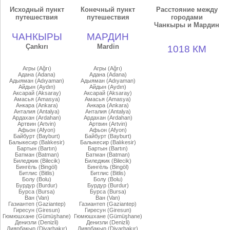
Исходный пункт
Конечный пункт
Расстояние между
путешествия
путешествия
городами
Чанкыры и Мардин
ЧАНКЫРЫ
МАРДИН
Çankırı
Mardin
1018 КМ
Агры (Ağrı)
Агры (Ağrı)
Адана (Adana)
Адана (Adana)
Адыяман (Adıyaman)
Адыяман (Adıyaman)
Айдын (Aydın)
Айдын (Aydın)
Аксарай (Aksaray)
Аксарай (Aksaray)
Амасья (Amasya)
Амасья (Amasya)
Анкара (Ankara)
Анкара (Ankara)
Анталия (Antalya)
Анталия (Antalya)
Ардахан (Ardahan)
Ардахан (Ardahan)
Артвин (Artvin)
Артвин (Artvin)
Афьон (Afyon)
Афьон (Afyon)
Байбурт (Bayburt)
Байбурт (Bayburt)
Балыкесир (Balıkesir)
Балыкесир (Balıkesir)
Бартын (Bartın)
Бартын (Bartın)
Батман (Batman)
Батман (Batman)
Биледжик (Bilecik)
Биледжик (Bilecik)
Бингёль (Bingöl)
Бингёль (Bingöl)
Битлис (Bitlis)
Битлис (Bitlis)
Болу (Bolu)
Болу (Bolu)
Бурдур (Burdur)
Бурдур (Burdur)
Бурса (Bursa)
Бурса (Bursa)
Ван (Van)
Ван (Van)
Газиантеп (Gaziantep)
Газиантеп (Gaziantep)
Гиресун (Giresun)
Гиресун (Giresun)
Гюмюшхане (Gümüşhane)
Гюмюшхане (Gümüşhane)
Денизли (Denizli)
Денизли (Denizli)
Диярбакыр (Diyarbakır)
Диярбакыр (Diyarbakır)