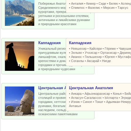
Побережье Анатолийской бухты
•
Анталия
•
Кемер
•
Сиде
•
Белек
•
Аспен
Средиземного моря с отличными
•
Олимпос
•
Фазелис
•
Мерсин
•
Тарсус
курортами, прекрасными пляжами,
уютными и роскошными отелями,
античными и ликийскими руинами
и природными красотами
Каппадокия
Каппадокия
Уникальный регион Турции с
•
Невшехир
•
Кайсери
•
Гёреме
•
Чавуши
причудливым вулканическим
•
Зельве
•
Учхисар
•
Ортахисар
•
Деринк
ланшафтом, скальными церквями,
•
Аванос
•
Гюльшехир
•
Юргюп
•
Мустаф
крепостями и домами, пещерными
•
Соганлы
•
Аксарай
•
Нигде
городами и прочими рукотворными
и природными чудесами
Центральная Анатолия
Центральная Анатолия
Центральные районы Турции со
•
Анкара
•
Афьонкарахисар
•
Конья
•
Бей
столицей и провинциальными
•
Агласун-Сагалассос
•
Ыспарта
•
Эгрид
городами, хеттскими и античными
•
Изник
•
Синоп
•
Токат
•
Адыяман-Немру
руинами, богатым византийским
Антакья
наследием, сельджукскими и
османскими памятниками