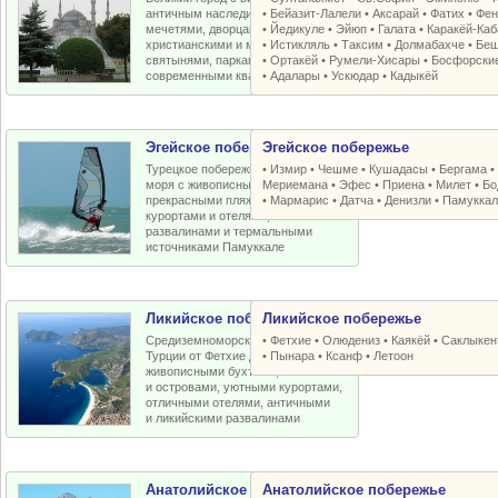
античным наследием, османскими
•
Бейазит-Лалели
•
Аксарай
•
Фатих
•
Фен
мечетями, дворцами, крепостями,
•
Йедикуле
•
Эйюп
•
Галата
•
Каракёй-Ка
христианскими и мусульманскими
•
Истикляль
•
Таксим
•
Долмабахче
•
Беш
святынями, парками, старыми и
•
Ортакёй
•
Румели-Xисары
•
Босфорски
современными кварталами
•
Адалары
•
Ускюдар
•
Кадыкёй
Эгейское побережье
Эгейское побережье
Турецкое побережье Эгейского
•
Измир
•
Чешме
•
Кушадасы
•
Бергама
моря с живописными бухтами,
Мериемана
•
Эфес
•
Приена
•
Милет
•
Бо
прекрасными пляжами, отличными
•
Мармарис
•
Датча
•
Денизли
•
Памуккал
курортами и отелями, античными
развалинами и термальными
источниками Памуккале
Ликийское побережье
Ликийское побережье
Средиземноморское побережье
•
Фетхие
•
Олюдениз
•
Каякёй
•
Саклыкен
Турции от Фетхие до Кемера с
•
Пынара
•
Ксанф
•
Летоон
живописными бухтами, пляжами
и островами, уютными курортами,
отличными отелями, античными
и ликийскими развалинами
Анатолийское побережье
Анатолийское побережье