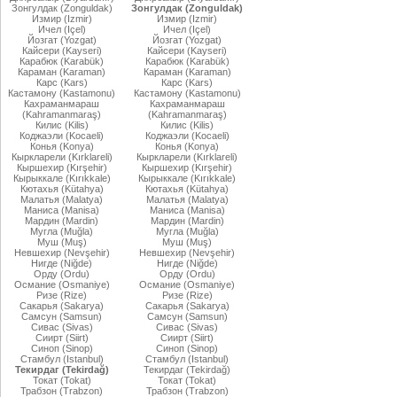
Зонгулдак (Zonguldak)
Зонгулдак (Zonguldak)
Измир (Izmir)
Измир (Izmir)
Ичел (Içel)
Ичел (Içel)
Йозгат (Yozgat)
Йозгат (Yozgat)
Кайсери (Kayseri)
Кайсери (Kayseri)
Карабюк (Karabük)
Карабюк (Karabük)
Караман (Karaman)
Караман (Karaman)
Карс (Kars)
Карс (Kars)
Кастамону (Kastamonu)
Кастамону (Kastamonu)
Кахраманмараш
Кахраманмараш
(Kahramanmaraş)
(Kahramanmaraş)
Килис (Kilis)
Килис (Kilis)
Коджаэли (Kocaeli)
Коджаэли (Kocaeli)
Конья (Konya)
Конья (Konya)
Кыркларели (Kırklareli)
Кыркларели (Kırklareli)
Кыршехир (Kırşehir)
Кыршехир (Kırşehir)
Кырыккале (Kırıkkale)
Кырыккале (Kırıkkale)
Кютахья (Kütahya)
Кютахья (Kütahya)
Малатья (Malatya)
Малатья (Malatya)
Маниса (Manisa)
Маниса (Manisa)
Мардин (Mardin)
Мардин (Mardin)
Мугла (Muğla)
Мугла (Muğla)
Муш (Muş)
Муш (Muş)
Невшехир (Nevşehir)
Невшехир (Nevşehir)
Нигде (Niğde)
Нигде (Niğde)
Орду (Ordu)
Орду (Ordu)
Османие (Osmaniye)
Османие (Osmaniye)
Ризе (Rize)
Ризе (Rize)
Сакарья (Sakarya)
Сакарья (Sakarya)
Самсун (Samsun)
Самсун (Samsun)
Сивас (Sivas)
Сивас (Sivas)
Сиирт (Siirt)
Сиирт (Siirt)
Синоп (Sinop)
Синоп (Sinop)
Стамбул (Istanbul)
Стамбул (Istanbul)
Текирдаг (Tekirdağ)
Текирдаг (Tekirdağ)
Токат (Tokat)
Токат (Tokat)
Трабзон (Trabzon)
Трабзон (Trabzon)