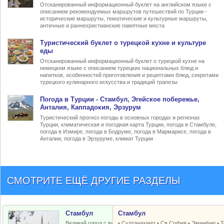
Отсканированный информационный буклет на английском языке с
описанием рекомендуемых маршрутов путешествий по Турции -
исторические маршруты, тематические и культурные маршруты,
античные и раннехристианские памятные места
Туристический
буклет о турецкой кухне
и культуре
еды
Отсканированный информационный буклет о турецкой кухне на
немецком языке с описанием турецких национальных блюд и
напитков, особенностей приготовления и рецептами блюд, секретами
турецкого кулинарного искусства и традиций трапезы
Погода в Турции
- Стамбул, Эгейское побережье,
Анталия, Каппадокия, Эрзурум
Туристический прогноз погоды в основных городах и регионах
Турции, климатическая и погодная карта Турции, погода в Стамбуле,
погода в Измире, погода в Бодруме, погода в Мармарисе, погода в
Анталии, погода в Эрзуруме, климат Турции
СМОТРИТЕ ЕЩЁ ДРУГИЕ РАЗДЕЛЫ
Стамбул
Стамбул
Великий город с византийским и
•
Султанахмет
•
Св.София
•
Эминёню
•
Т