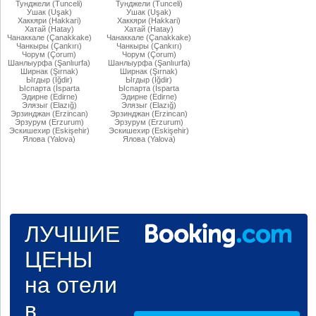
Тунджели (Tunceli)
Тунджели (Tunceli)
Ушак (Uşak)
Ушак (Uşak)
Хаккяри (Hakkari)
Хаккяри (Hakkari)
Хатай (Hatay)
Хатай (Hatay)
Чанаккале (Çanakkake)
Чанаккале (Çanakkake)
Чанкыры (Çankırı)
Чанкыры (Çankırı)
Чорум (Çorum)
Чорум (Çorum)
Шанлыурфа (Şanlıurfa)
Шанлыурфа (Şanlıurfa)
Ширнак (Şırnak)
Ширнак (Şırnak)
Ыгдыр (Iğdir)
Ыгдыр (Iğdir)
Ыспарта (İsparta
Ыспарта (İsparta
Эдирне (Edirne)
Эдирне (Edirne)
Элязыг (Elazığ)
Элязыг (Elazığ)
Эрзинджан (Erzincan)
Эрзинджан (Erzincan)
Эрзурум (Erzurum)
Эрзурум (Erzurum)
Эскишехир (Eskişehir)
Эскишехир (Eskişehir)
Ялова (Yalova)
Ялова (Yalova)
ЛУЧШИЕ
ЦЕНЫ
на отели
в