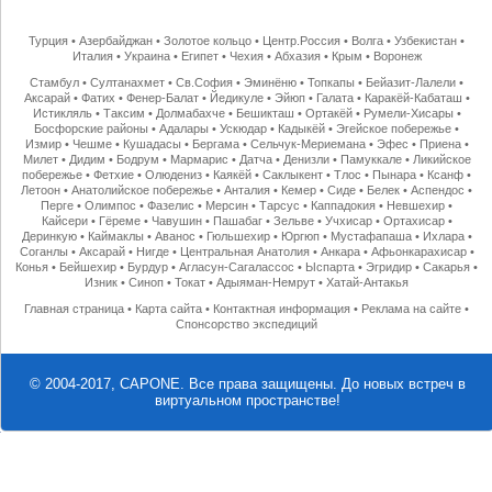
Турция
•
Азербайджан
•
Золотое кольцо
•
Центр.Россия
•
Волга
•
Узбекистан
•
Италия
•
Украина
•
Египет
•
Чехия
•
Абхазия
•
Крым
•
Воронеж
Стамбул
•
Султанахмет
•
Св.София
•
Эминёню
•
Топкапы
•
Бейазит-Лалели
•
Аксарай
•
Фатих
•
Фенер-Балат
•
Йедикуле
•
Эйюп
•
Галата
•
Каракёй-Кабаташ
•
Истикляль
•
Таксим
•
Долмабахче
•
Бешикташ
•
Ортакёй
•
Румели-Хисары
•
Босфорские районы
•
Адалары
•
Ускюдар
•
Кадыкёй
•
Эгейское побережье
•
Измир
•
Чешме
•
Кушадасы
•
Бергама
•
Сельчук-Мериемана
•
Эфес
•
Приена
•
Милет
•
Дидим
•
Бодрум
•
Мармарис
•
Датча
•
Денизли
•
Памуккале
•
Ликийское
побережье
•
Фетхие
•
Олюдениз
•
Каякёй
•
Саклыкент
•
Тлос
•
Пынара
•
Ксанф
•
Летоон
•
Анатолийское побережье
•
Анталия
•
Кемер
•
Сиде
•
Белек
•
Аспендос
•
Перге
•
Олимпос
•
Фазелис
•
Мерсин
•
Тарсус
•
Каппадокия
•
Невшехир
•
Кайсери
•
Гёреме
•
Чавушин
•
Пашабаг
•
Зельве
•
Учхисар
•
Ортахисар
•
Деринкую
•
Каймаклы
•
Аванос
•
Гюльшехир
•
Юргюп
•
Мустафапаша
•
Ихлара
•
Соганлы
•
Аксарай
•
Нигде
•
Центральная Анатолия
•
Анкара
•
Афьонкарахисар
•
Конья
•
Бейшехир
•
Бурдур
•
Агласун-Сагалассос
•
Ыспарта
•
Эгридир
•
Сакарья
•
Изник
•
Синоп
•
Токат
•
Адыяман-Немрут
•
Хатай-Антакья
Главная страница
•
Карта сайта
•
Контактная информация
•
Реклама на сайте
•
Спонсорство экспедиций
© 2004-2017, CAPONE. Все права защищены.
До новых встреч в
виртуальном пространстве!