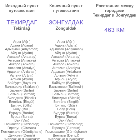
Исходный пункт
Конечный пункт
Расстояние между
путешествия
путешествия
городами
Текирдаг и Зонгулдак
ТЕКИРДАГ
ЗОНГУЛДАК
Tekirdağ
Zonguldak
463 КМ
Агры (Ağrı)
Агры (Ağrı)
Адана (Adana)
Адана (Adana)
Адыяман (Adıyaman)
Адыяман (Adıyaman)
Айдын (Aydın)
Айдын (Aydın)
Аксарай (Aksaray)
Аксарай (Aksaray)
Амасья (Amasya)
Амасья (Amasya)
Анкара (Ankara)
Анкара (Ankara)
Анталия (Antalya)
Анталия (Antalya)
Ардахан (Ardahan)
Ардахан (Ardahan)
Артвин (Artvin)
Артвин (Artvin)
Афьон (Afyon)
Афьон (Afyon)
Байбурт (Bayburt)
Байбурт (Bayburt)
Балыкесир (Balıkesir)
Балыкесир (Balıkesir)
Бартын (Bartın)
Бартын (Bartın)
Батман (Batman)
Батман (Batman)
Биледжик (Bilecik)
Биледжик (Bilecik)
Бингёль (Bingöl)
Бингёль (Bingöl)
Битлис (Bitlis)
Битлис (Bitlis)
Болу (Bolu)
Болу (Bolu)
Бурдур (Burdur)
Бурдур (Burdur)
Бурса (Bursa)
Бурса (Bursa)
Ван (Van)
Ван (Van)
Газиантеп (Gaziantep)
Газиантеп (Gaziantep)
Гиресун (Giresun)
Гиресун (Giresun)
Гюмюшхане (Gümüşhane)
Гюмюшхане (Gümüşhane)
Денизли (Denizli)
Денизли (Denizli)
Диярбакыр (Diyarbakır)
Диярбакыр (Diyarbakır)