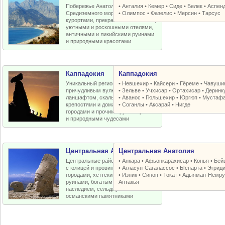
Побережье Анатолийской бухты
•
Анталия
•
Кемер
•
Сиде
•
Белек
•
Аспен
Средиземного моря с отличными
•
Олимпос
•
Фазелис
•
Мерсин
•
Тарсус
курортами, прекрасными пляжами,
уютными и роскошными отелями,
античными и ликийскими руинами
и природными красотами
Каппадокия
Каппадокия
Уникальный регион Турции с
•
Невшехир
•
Кайсери
•
Гёреме
•
Чавуши
причудливым вулканическим
•
Зельве
•
Учхисар
•
Ортахисар
•
Деринк
ланшафтом, скальными церквями,
•
Аванос
•
Гюльшехир
•
Юргюп
•
Мустаф
крепостями и домами, пещерными
•
Соганлы
•
Аксарай
•
Нигде
городами и прочими рукотворными
и природными чудесами
Центральная Анатолия
Центральная Анатолия
Центральные районы Турции со
•
Анкара
•
Афьонкарахисар
•
Конья
•
Бей
столицей и провинциальными
•
Агласун-Сагалассос
•
Ыспарта
•
Эгрид
городами, хеттскими и античными
•
Изник
•
Синоп
•
Токат
•
Адыяман-Немру
руинами, богатым византийским
Антакья
наследием, сельджукскими и
османскими памятниками