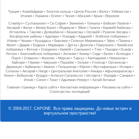
Турция
•
Азербайджан
•
Золотое кольцо
•
Центр.Россия
•
Волга
•
Узбекистан
•
Италия
•
Украина
•
Египет
•
Чехия
•
Абхазия
•
Крым
•
Воронеж
Стамбул
•
Султанахмет
•
Св.София
•
Эминёню
•
Топкапы
•
Бейазит-Лалели
•
Аксарай
•
Фатих
•
Фенер-Балат
•
Йедикуле
•
Эйюп
•
Галата
•
Каракёй-Кабаташ
•
Истикляль
•
Таксим
•
Долмабахче
•
Бешикташ
•
Ортакёй
•
Румели-Хисары
•
Босфорские районы
•
Адалары
•
Ускюдар
•
Кадыкёй
•
Эгейское побережье
•
Измир
•
Чешме
•
Кушадасы
•
Бергама
•
Сельчук-Мериемана
•
Эфес
•
Приена
•
Милет
•
Дидим
•
Бодрум
•
Мармарис
•
Датча
•
Денизли
•
Памуккале
•
Ликийское
побережье
•
Фетхие
•
Олюдениз
•
Каякёй
•
Саклыкент
•
Тлос
•
Пынара
•
Ксанф
•
Летоон
•
Анатолийское побережье
•
Анталия
•
Кемер
•
Сиде
•
Белек
•
Аспендос
•
Перге
•
Олимпос
•
Фазелис
•
Мерсин
•
Тарсус
•
Каппадокия
•
Невшехир
•
Кайсери
•
Гёреме
•
Чавушин
•
Пашабаг
•
Зельве
•
Учхисар
•
Ортахисар
•
Деринкую
•
Каймаклы
•
Аванос
•
Гюльшехир
•
Юргюп
•
Мустафапаша
•
Ихлара
•
Соганлы
•
Аксарай
•
Нигде
•
Центральная Анатолия
•
Анкара
•
Афьонкарахисар
•
Конья
•
Бейшехир
•
Бурдур
•
Агласун-Сагалассос
•
Ыспарта
•
Эгридир
•
Сакарья
•
Изник
•
Синоп
•
Токат
•
Адыяман-Немрут
•
Хатай-Антакья
Главная страница
•
Карта сайта
•
Контактная информация
•
Реклама на сайте
•
Спонсорство экспедиций
© 2004-2017, CAPONE. Все права защищены.
До новых встреч в
виртуальном пространстве!