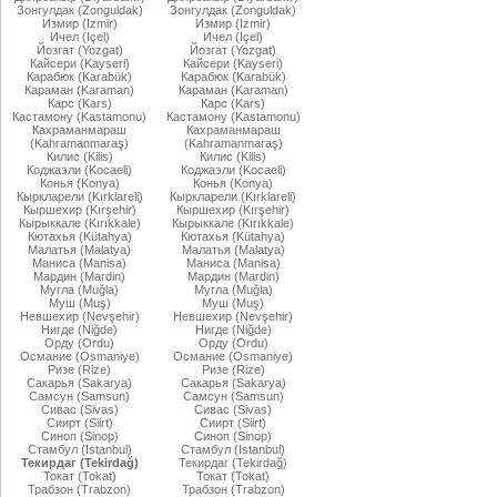
Зонгулдак (Zonguldak)
Зонгулдак (Zonguldak)
Измир (Izmir)
Измир (Izmir)
Ичел (Içel)
Ичел (Içel)
Йозгат (Yozgat)
Йозгат (Yozgat)
Кайсери (Kayseri)
Кайсери (Kayseri)
Карабюк (Karabük)
Карабюк (Karabük)
Караман (Karaman)
Караман (Karaman)
Карс (Kars)
Карс (Kars)
Кастамону (Kastamonu)
Кастамону (Kastamonu)
Кахраманмараш
Кахраманмараш
(Kahramanmaraş)
(Kahramanmaraş)
Килис (Kilis)
Килис (Kilis)
Коджаэли (Kocaeli)
Коджаэли (Kocaeli)
Конья (Konya)
Конья (Konya)
Кыркларели (Kırklareli)
Кыркларели (Kırklareli)
Кыршехир (Kırşehir)
Кыршехир (Kırşehir)
Кырыккале (Kırıkkale)
Кырыккале (Kırıkkale)
Кютахья (Kütahya)
Кютахья (Kütahya)
Малатья (Malatya)
Малатья (Malatya)
Маниса (Manisa)
Маниса (Manisa)
Мардин (Mardin)
Мардин (Mardin)
Мугла (Muğla)
Мугла (Muğla)
Муш (Muş)
Муш (Muş)
Невшехир (Nevşehir)
Невшехир (Nevşehir)
Нигде (Niğde)
Нигде (Niğde)
Орду (Ordu)
Орду (Ordu)
Османие (Osmaniye)
Османие (Osmaniye)
Ризе (Rize)
Ризе (Rize)
Сакарья (Sakarya)
Сакарья (Sakarya)
Самсун (Samsun)
Самсун (Samsun)
Сивас (Sivas)
Сивас (Sivas)
Сиирт (Siirt)
Сиирт (Siirt)
Синоп (Sinop)
Синоп (Sinop)
Стамбул (Istanbul)
Стамбул (Istanbul)
Текирдаг (Tekirdağ)
Текирдаг (Tekirdağ)
Токат (Tokat)
Токат (Tokat)
Трабзон (Trabzon)
Трабзон (Trabzon)