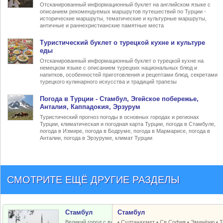
Отсканированный информационный буклет на английском языке с
описанием рекомендуемых маршрутов путешествий по Турции -
исторические маршруты, тематические и культурные маршруты,
античные и раннехристианские памятные места
Туристический
буклет о турецкой кухне
и культуре
еды
Отсканированный информационный буклет о турецкой кухне на
немецком языке с описанием турецких национальных блюд и
напитков, особенностей приготовления и рецептами блюд, секретами
турецкого кулинарного искусства и традиций трапезы
Погода в Турции
- Стамбул, Эгейское побережье,
Анталия, Каппадокия, Эрзурум
Туристический прогноз погоды в основных городах и регионах
Турции, климатическая и погодная карта Турции, погода в Стамбуле,
погода в Измире, погода в Бодруме, погода в Мармарисе, погода в
Анталии, погода в Эрзуруме, климат Турции
СМОТРИТЕ ЕЩЁ ДРУГИЕ РАЗДЕЛЫ
Стамбул
Стамбул
Великий город с византийским и
•
Султанахмет
•
Св.София
•
Эминёню
•
Т