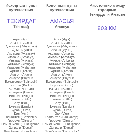
Исходный пункт
Конечный пункт
Расстояние между
путешествия
путешествия
городами
Текирдаг и Амасья
ТЕКИРДАГ
АМАСЬЯ
Tekirdağ
Amasya
803 КМ
Агры (Ağrı)
Агры (Ağrı)
Адана (Adana)
Адана (Adana)
Адыяман (Adıyaman)
Адыяман (Adıyaman)
Айдын (Aydın)
Айдын (Aydın)
Аксарай (Aksaray)
Аксарай (Aksaray)
Амасья (Amasya)
Амасья (Amasya)
Анкара (Ankara)
Анкара (Ankara)
Анталия (Antalya)
Анталия (Antalya)
Ардахан (Ardahan)
Ардахан (Ardahan)
Артвин (Artvin)
Артвин (Artvin)
Афьон (Afyon)
Афьон (Afyon)
Байбурт (Bayburt)
Байбурт (Bayburt)
Балыкесир (Balıkesir)
Балыкесир (Balıkesir)
Бартын (Bartın)
Бартын (Bartın)
Батман (Batman)
Батман (Batman)
Биледжик (Bilecik)
Биледжик (Bilecik)
Бингёль (Bingöl)
Бингёль (Bingöl)
Битлис (Bitlis)
Битлис (Bitlis)
Болу (Bolu)
Болу (Bolu)
Бурдур (Burdur)
Бурдур (Burdur)
Бурса (Bursa)
Бурса (Bursa)
Ван (Van)
Ван (Van)
Газиантеп (Gaziantep)
Газиантеп (Gaziantep)
Гиресун (Giresun)
Гиресун (Giresun)
Гюмюшхане (Gümüşhane)
Гюмюшхане (Gümüşhane)
Денизли (Denizli)
Денизли (Denizli)
Диярбакыр (Diyarbakır)
Диярбакыр (Diyarbakır)