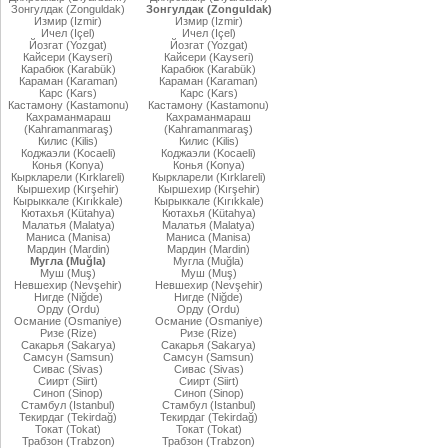
Зонгулдак (Zonguldak)
Зонгулдак (Zonguldak)
Измир (Izmir)
Измир (Izmir)
Ичел (Içel)
Ичел (Içel)
Йозгат (Yozgat)
Йозгат (Yozgat)
Кайсери (Kayseri)
Кайсери (Kayseri)
Карабюк (Karabük)
Карабюк (Karabük)
Караман (Karaman)
Караман (Karaman)
Карс (Kars)
Карс (Kars)
Кастамону (Kastamonu)
Кастамону (Kastamonu)
Кахраманмараш
Кахраманмараш
(Kahramanmaraş)
(Kahramanmaraş)
Килис (Kilis)
Килис (Kilis)
Коджаэли (Kocaeli)
Коджаэли (Kocaeli)
Конья (Konya)
Конья (Konya)
Кыркларели (Kırklareli)
Кыркларели (Kırklareli)
Кыршехир (Kırşehir)
Кыршехир (Kırşehir)
Кырыккале (Kırıkkale)
Кырыккале (Kırıkkale)
Кютахья (Kütahya)
Кютахья (Kütahya)
Малатья (Malatya)
Малатья (Malatya)
Маниса (Manisa)
Маниса (Manisa)
Мардин (Mardin)
Мардин (Mardin)
Мугла (Muğla)
Мугла (Muğla)
Муш (Muş)
Муш (Muş)
Невшехир (Nevşehir)
Невшехир (Nevşehir)
Нигде (Niğde)
Нигде (Niğde)
Орду (Ordu)
Орду (Ordu)
Османие (Osmaniye)
Османие (Osmaniye)
Ризе (Rize)
Ризе (Rize)
Сакарья (Sakarya)
Сакарья (Sakarya)
Самсун (Samsun)
Самсун (Samsun)
Сивас (Sivas)
Сивас (Sivas)
Сиирт (Siirt)
Сиирт (Siirt)
Синоп (Sinop)
Синоп (Sinop)
Стамбул (Istanbul)
Стамбул (Istanbul)
Текирдаг (Tekirdağ)
Текирдаг (Tekirdağ)
Токат (Tokat)
Токат (Tokat)
Трабзон (Trabzon)
Трабзон (Trabzon)