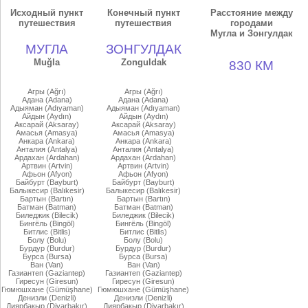
Исходный пункт
Конечный пункт
Расстояние между
путешествия
путешествия
городами
Мугла и Зонгулдак
МУГЛА
ЗОНГУЛДАК
Muğla
Zonguldak
830 КМ
Агры (Ağrı)
Агры (Ağrı)
Адана (Adana)
Адана (Adana)
Адыяман (Adıyaman)
Адыяман (Adıyaman)
Айдын (Aydın)
Айдын (Aydın)
Аксарай (Aksaray)
Аксарай (Aksaray)
Амасья (Amasya)
Амасья (Amasya)
Анкара (Ankara)
Анкара (Ankara)
Анталия (Antalya)
Анталия (Antalya)
Ардахан (Ardahan)
Ардахан (Ardahan)
Артвин (Artvin)
Артвин (Artvin)
Афьон (Afyon)
Афьон (Afyon)
Байбурт (Bayburt)
Байбурт (Bayburt)
Балыкесир (Balıkesir)
Балыкесир (Balıkesir)
Бартын (Bartın)
Бартын (Bartın)
Батман (Batman)
Батман (Batman)
Биледжик (Bilecik)
Биледжик (Bilecik)
Бингёль (Bingöl)
Бингёль (Bingöl)
Битлис (Bitlis)
Битлис (Bitlis)
Болу (Bolu)
Болу (Bolu)
Бурдур (Burdur)
Бурдур (Burdur)
Бурса (Bursa)
Бурса (Bursa)
Ван (Van)
Ван (Van)
Газиантеп (Gaziantep)
Газиантеп (Gaziantep)
Гиресун (Giresun)
Гиресун (Giresun)
Гюмюшхане (Gümüşhane)
Гюмюшхане (Gümüşhane)
Денизли (Denizli)
Денизли (Denizli)
Диярбакыр (Diyarbakır)
Диярбакыр (Diyarbakır)