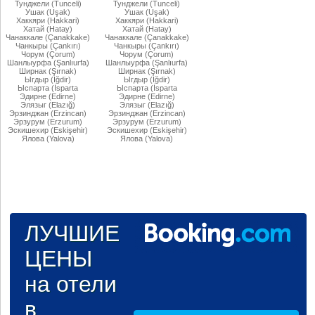
Тунджели (Tunceli)
Тунджели (Tunceli)
Ушак (Uşak)
Ушак (Uşak)
Хаккяри (Hakkari)
Хаккяри (Hakkari)
Хатай (Hatay)
Хатай (Hatay)
Чанаккале (Çanakkake)
Чанаккале (Çanakkake)
Чанкыры (Çankırı)
Чанкыры (Çankırı)
Чорум (Çorum)
Чорум (Çorum)
Шанлыурфа (Şanlıurfa)
Шанлыурфа (Şanlıurfa)
Ширнак (Şırnak)
Ширнак (Şırnak)
Ыгдыр (Iğdir)
Ыгдыр (Iğdir)
Ыспарта (İsparta
Ыспарта (İsparta
Эдирне (Edirne)
Эдирне (Edirne)
Элязыг (Elazığ)
Элязыг (Elazığ)
Эрзинджан (Erzincan)
Эрзинджан (Erzincan)
Эрзурум (Erzurum)
Эрзурум (Erzurum)
Эскишехир (Eskişehir)
Эскишехир (Eskişehir)
Ялова (Yalova)
Ялова (Yalova)
ЛУЧШИЕ
ЦЕНЫ
на отели
в