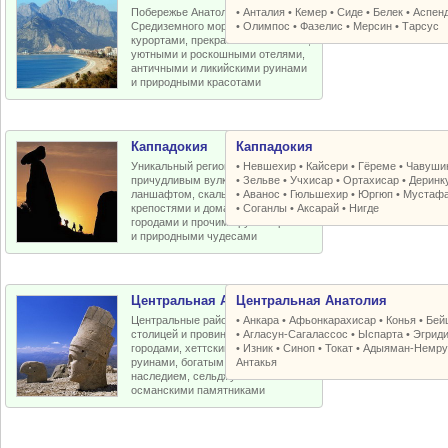
Побережье Анатолийской бухты
•
Анталия
•
Кемер
•
Сиде
•
Белек
•
Аспен
Средиземного моря с отличными
•
Олимпос
•
Фазелис
•
Мерсин
•
Тарсус
курортами, прекрасными пляжами,
уютными и роскошными отелями,
античными и ликийскими руинами
и природными красотами
Каппадокия
Каппадокия
Уникальный регион Турции с
•
Невшехир
•
Кайсери
•
Гёреме
•
Чавуши
причудливым вулканическим
•
Зельве
•
Учхисар
•
Ортахисар
•
Деринк
ланшафтом, скальными церквями,
•
Аванос
•
Гюльшехир
•
Юргюп
•
Мустаф
крепостями и домами, пещерными
•
Соганлы
•
Аксарай
•
Нигде
городами и прочими рукотворными
и природными чудесами
Центральная Анатолия
Центральная Анатолия
Центральные районы Турции со
•
Анкара
•
Афьонкарахисар
•
Конья
•
Бей
столицей и провинциальными
•
Агласун-Сагалассос
•
Ыспарта
•
Эгрид
городами, хеттскими и античными
•
Изник
•
Синоп
•
Токат
•
Адыяман-Немру
руинами, богатым византийским
Антакья
наследием, сельджукскими и
османскими памятниками