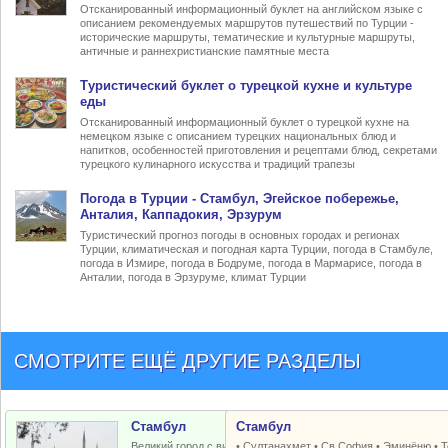
Отсканированный информационный буклет на английском языке с
описанием рекомендуемых маршрутов путешествий по Турции -
исторические маршруты, тематические и культурные маршруты,
античные и раннехристианские памятные места
Туристический
буклет о турецкой кухне
и культуре
еды
Отсканированный информационный буклет о турецкой кухне на
немецком языке с описанием турецких национальных блюд и
напитков, особенностей приготовления и рецептами блюд, секретами
турецкого кулинарного искусства и традиций трапезы
Погода в Турции
- Стамбул, Эгейское побережье,
Анталия, Каппадокия, Эрзурум
Туристический прогноз погоды в основных городах и регионах
Турции, климатическая и погодная карта Турции, погода в Стамбуле,
погода в Измире, погода в Бодруме, погода в Мармарисе, погода в
Анталии, погода в Эрзуруме, климат Турции
СМОТРИТЕ ЕЩЁ ДРУГИЕ РАЗДЕЛЫ
Стамбул
Стамбул
Великий город с византийским и
•
Султанахмет
•
Св.София
•
Эминёню
•
Т