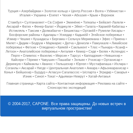
Турция
•
Азербайджан
•
Золотое кольцо
•
Центр.Россия
•
Волга
•
Узбекистан
•
Италия
•
Украина
•
Египет
•
Чехия
•
Абхазия
•
Крым
•
Воронеж
Стамбул
•
Султанахмет
•
Св.София
•
Эминёню
•
Топкапы
•
Бейазит-Лалели
•
Аксарай
•
Фатих
•
Фенер-Балат
•
Йедикуле
•
Эйюп
•
Галата
•
Каракёй-Кабаташ
•
Истикляль
•
Таксим
•
Долмабахче
•
Бешикташ
•
Ортакёй
•
Румели-Хисары
•
Босфорские районы
•
Адалары
•
Ускюдар
•
Кадыкёй
•
Эгейское побережье
•
Измир
•
Чешме
•
Кушадасы
•
Бергама
•
Сельчук-Мериемана
•
Эфес
•
Приена
•
Милет
•
Дидим
•
Бодрум
•
Мармарис
•
Датча
•
Денизли
•
Памуккале
•
Ликийское
побережье
•
Фетхие
•
Олюдениз
•
Каякёй
•
Саклыкент
•
Тлос
•
Пынара
•
Ксанф
•
Летоон
•
Анатолийское побережье
•
Анталия
•
Кемер
•
Сиде
•
Белек
•
Аспендос
•
Перге
•
Олимпос
•
Фазелис
•
Мерсин
•
Тарсус
•
Каппадокия
•
Невшехир
•
Кайсери
•
Гёреме
•
Чавушин
•
Пашабаг
•
Зельве
•
Учхисар
•
Ортахисар
•
Деринкую
•
Каймаклы
•
Аванос
•
Гюльшехир
•
Юргюп
•
Мустафапаша
•
Ихлара
•
Соганлы
•
Аксарай
•
Нигде
•
Центральная Анатолия
•
Анкара
•
Афьонкарахисар
•
Конья
•
Бейшехир
•
Бурдур
•
Агласун-Сагалассос
•
Ыспарта
•
Эгридир
•
Сакарья
•
Изник
•
Синоп
•
Токат
•
Адыяман-Немрут
•
Хатай-Антакья
Главная страница
•
Карта сайта
•
Контактная информация
•
Реклама на сайте
•
Спонсорство экспедиций
© 2004-2017, CAPONE. Все права защищены.
До новых встреч в
виртуальном пространстве!