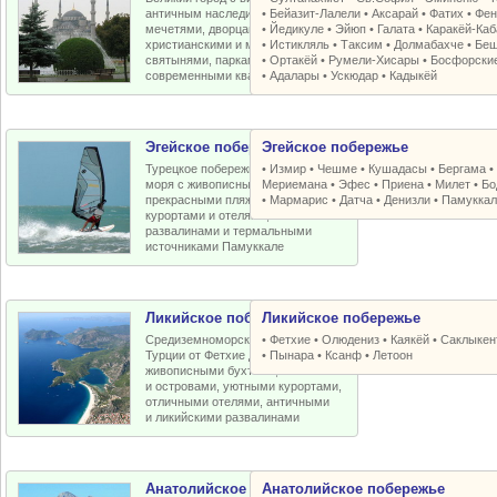
античным наследием, османскими
•
Бейазит-Лалели
•
Аксарай
•
Фатих
•
Фен
мечетями, дворцами, крепостями,
•
Йедикуле
•
Эйюп
•
Галата
•
Каракёй-Ка
христианскими и мусульманскими
•
Истикляль
•
Таксим
•
Долмабахче
•
Беш
святынями, парками, старыми и
•
Ортакёй
•
Румели-Xисары
•
Босфорски
современными кварталами
•
Адалары
•
Ускюдар
•
Кадыкёй
Эгейское побережье
Эгейское побережье
Турецкое побережье Эгейского
•
Измир
•
Чешме
•
Кушадасы
•
Бергама
моря с живописными бухтами,
Мериемана
•
Эфес
•
Приена
•
Милет
•
Бо
прекрасными пляжами, отличными
•
Мармарис
•
Датча
•
Денизли
•
Памуккал
курортами и отелями, античными
развалинами и термальными
источниками Памуккале
Ликийское побережье
Ликийское побережье
Средиземноморское побережье
•
Фетхие
•
Олюдениз
•
Каякёй
•
Саклыкен
Турции от Фетхие до Кемера с
•
Пынара
•
Ксанф
•
Летоон
живописными бухтами, пляжами
и островами, уютными курортами,
отличными отелями, античными
и ликийскими развалинами
Анатолийское побережье
Анатолийское побережье