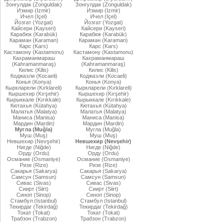
Зонгулдак (Zonguldak)
Зонгулдак (Zonguldak)
Измир (Izmir)
Измир (Izmir)
Ичел (Içel)
Ичел (Içel)
Йозгат (Yozgat)
Йозгат (Yozgat)
Кайсери (Kayseri)
Кайсери (Kayseri)
Карабюк (Karabük)
Карабюк (Karabük)
Караман (Karaman)
Караман (Karaman)
Карс (Kars)
Карс (Kars)
Кастамону (Kastamonu)
Кастамону (Kastamonu)
Кахраманмараш
Кахраманмараш
(Kahramanmaraş)
(Kahramanmaraş)
Килис (Kilis)
Килис (Kilis)
Коджаэли (Kocaeli)
Коджаэли (Kocaeli)
Конья (Konya)
Конья (Konya)
Кыркларели (Kırklareli)
Кыркларели (Kırklareli)
Кыршехир (Kırşehir)
Кыршехир (Kırşehir)
Кырыккале (Kırıkkale)
Кырыккале (Kırıkkale)
Кютахья (Kütahya)
Кютахья (Kütahya)
Малатья (Malatya)
Малатья (Malatya)
Маниса (Manisa)
Маниса (Manisa)
Мардин (Mardin)
Мардин (Mardin)
Мугла (Muğla)
Мугла (Muğla)
Муш (Muş)
Муш (Muş)
Невшехир (Nevşehir)
Невшехир (Nevşehir)
Нигде (Niğde)
Нигде (Niğde)
Орду (Ordu)
Орду (Ordu)
Османие (Osmaniye)
Османие (Osmaniye)
Ризе (Rize)
Ризе (Rize)
Сакарья (Sakarya)
Сакарья (Sakarya)
Самсун (Samsun)
Самсун (Samsun)
Сивас (Sivas)
Сивас (Sivas)
Сиирт (Siirt)
Сиирт (Siirt)
Синоп (Sinop)
Синоп (Sinop)
Стамбул (Istanbul)
Стамбул (Istanbul)
Текирдаг (Tekirdağ)
Текирдаг (Tekirdağ)
Токат (Tokat)
Токат (Tokat)
Трабзон (Trabzon)
Трабзон (Trabzon)