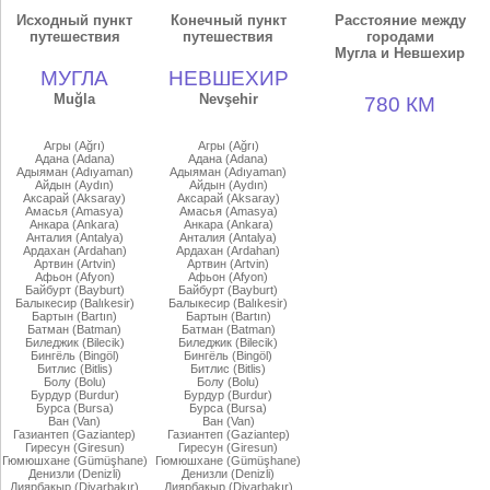
Исходный пункт
Конечный пункт
Расстояние между
путешествия
путешествия
городами
Мугла и Невшехир
МУГЛА
НЕВШЕХИР
Muğla
Nevşehir
780 КМ
Агры (Ağrı)
Агры (Ağrı)
Адана (Adana)
Адана (Adana)
Адыяман (Adıyaman)
Адыяман (Adıyaman)
Айдын (Aydın)
Айдын (Aydın)
Аксарай (Aksaray)
Аксарай (Aksaray)
Амасья (Amasya)
Амасья (Amasya)
Анкара (Ankara)
Анкара (Ankara)
Анталия (Antalya)
Анталия (Antalya)
Ардахан (Ardahan)
Ардахан (Ardahan)
Артвин (Artvin)
Артвин (Artvin)
Афьон (Afyon)
Афьон (Afyon)
Байбурт (Bayburt)
Байбурт (Bayburt)
Балыкесир (Balıkesir)
Балыкесир (Balıkesir)
Бартын (Bartın)
Бартын (Bartın)
Батман (Batman)
Батман (Batman)
Биледжик (Bilecik)
Биледжик (Bilecik)
Бингёль (Bingöl)
Бингёль (Bingöl)
Битлис (Bitlis)
Битлис (Bitlis)
Болу (Bolu)
Болу (Bolu)
Бурдур (Burdur)
Бурдур (Burdur)
Бурса (Bursa)
Бурса (Bursa)
Ван (Van)
Ван (Van)
Газиантеп (Gaziantep)
Газиантеп (Gaziantep)
Гиресун (Giresun)
Гиресун (Giresun)
Гюмюшхане (Gümüşhane)
Гюмюшхане (Gümüşhane)
Денизли (Denizli)
Денизли (Denizli)
Диярбакыр (Diyarbakır)
Диярбакыр (Diyarbakır)