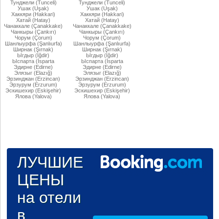
Тунджели (Tunceli)
Тунджели (Tunceli)
Ушак (Uşak)
Ушак (Uşak)
Хаккяри (Hakkari)
Хаккяри (Hakkari)
Хатай (Hatay)
Хатай (Hatay)
Чанаккале (Çanakkake)
Чанаккале (Çanakkake)
Чанкыры (Çankırı)
Чанкыры (Çankırı)
Чорум (Çorum)
Чорум (Çorum)
Шанлыурфа (Şanlıurfa)
Шанлыурфа (Şanlıurfa)
Ширнак (Şırnak)
Ширнак (Şırnak)
Ыгдыр (Iğdir)
Ыгдыр (Iğdir)
Ыспарта (İsparta
Ыспарта (İsparta
Эдирне (Edirne)
Эдирне (Edirne)
Элязыг (Elazığ)
Элязыг (Elazığ)
Эрзинджан (Erzincan)
Эрзинджан (Erzincan)
Эрзурум (Erzurum)
Эрзурум (Erzurum)
Эскишехир (Eskişehir)
Эскишехир (Eskişehir)
Ялова (Yalova)
Ялова (Yalova)
ЛУЧШИЕ
ЦЕНЫ
на отели
в