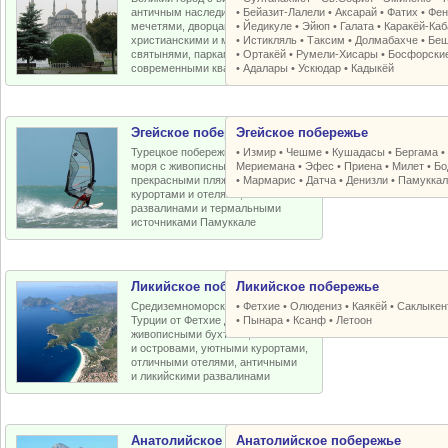
античным наследием, османскими
•
Бейазит-Лалели
•
Аксарай
•
Фатих
•
Фен
мечетями, дворцами, крепостями,
•
Йедикуле
•
Эйюп
•
Галата
•
Каракёй-Ка
христианскими и мусульманскими
•
Истикляль
•
Таксим
•
Долмабахче
•
Беш
святынями, парками, старыми и
•
Ортакёй
•
Румели-Xисары
•
Босфорски
современными кварталами
•
Адалары
•
Ускюдар
•
Кадыкёй
Эгейское побережье
Эгейское побережье
Турецкое побережье Эгейского
•
Измир
•
Чешме
•
Кушадасы
•
Бергама
моря с живописными бухтами,
Мериемана
•
Эфес
•
Приена
•
Милет
•
Бо
прекрасными пляжами, отличными
•
Мармарис
•
Датча
•
Денизли
•
Памуккал
курортами и отелями, античными
развалинами и термальными
источниками Памуккале
Ликийское побережье
Ликийское побережье
Средиземноморское побережье
•
Фетхие
•
Олюдениз
•
Каякёй
•
Саклыкен
Турции от Фетхие до Кемера с
•
Пынара
•
Ксанф
•
Летоон
живописными бухтами, пляжами
и островами, уютными курортами,
отличными отелями, античными
и ликийскими развалинами
Анатолийское побережье
Анатолийское побережье