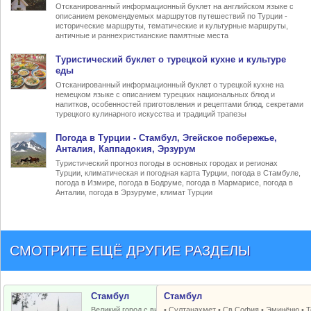
Отсканированный информационный буклет на английском языке с
описанием рекомендуемых маршрутов путешествий по Турции -
исторические маршруты, тематические и культурные маршруты,
античные и раннехристианские памятные места
Туристический
буклет о турецкой кухне
и культуре
еды
Отсканированный информационный буклет о турецкой кухне на
немецком языке с описанием турецких национальных блюд и
напитков, особенностей приготовления и рецептами блюд, секретами
турецкого кулинарного искусства и традиций трапезы
Погода в Турции
- Стамбул, Эгейское побережье,
Анталия, Каппадокия, Эрзурум
Туристический прогноз погоды в основных городах и регионах
Турции, климатическая и погодная карта Турции, погода в Стамбуле,
погода в Измире, погода в Бодруме, погода в Мармарисе, погода в
Анталии, погода в Эрзуруме, климат Турции
СМОТРИТЕ ЕЩЁ ДРУГИЕ РАЗДЕЛЫ
Стамбул
Стамбул
Великий город с византийским и
•
Султанахмет
•
Св.София
•
Эминёню
•
Т