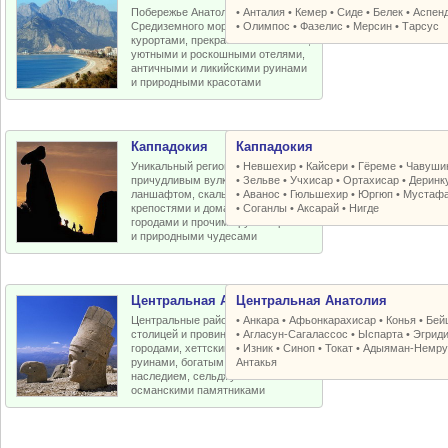
Побережье Анатолийской бухты
•
Анталия
•
Кемер
•
Сиде
•
Белек
•
Аспен
Средиземного моря с отличными
•
Олимпос
•
Фазелис
•
Мерсин
•
Тарсус
курортами, прекрасными пляжами,
уютными и роскошными отелями,
античными и ликийскими руинами
и природными красотами
Каппадокия
Каппадокия
Уникальный регион Турции с
•
Невшехир
•
Кайсери
•
Гёреме
•
Чавуши
причудливым вулканическим
•
Зельве
•
Учхисар
•
Ортахисар
•
Деринк
ланшафтом, скальными церквями,
•
Аванос
•
Гюльшехир
•
Юргюп
•
Мустаф
крепостями и домами, пещерными
•
Соганлы
•
Аксарай
•
Нигде
городами и прочими рукотворными
и природными чудесами
Центральная Анатолия
Центральная Анатолия
Центральные районы Турции со
•
Анкара
•
Афьонкарахисар
•
Конья
•
Бей
столицей и провинциальными
•
Агласун-Сагалассос
•
Ыспарта
•
Эгрид
городами, хеттскими и античными
•
Изник
•
Синоп
•
Токат
•
Адыяман-Немру
руинами, богатым византийским
Антакья
наследием, сельджукскими и
османскими памятниками