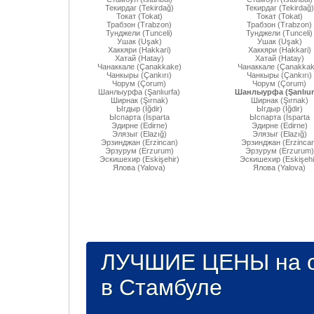
Текирдаг (Tekirdağ)
Текирдаг (Tekirdağ)
Токат (Tokat)
Токат (Tokat)
Трабзон (Trabzon)
Трабзон (Trabzon)
Тунджели (Tunceli)
Тунджели (Tunceli)
Ушак (Uşak)
Ушак (Uşak)
Хаккяри (Hakkari)
Хаккяри (Hakkari)
Хатай (Hatay)
Хатай (Hatay)
Чанаккале (Çanakkake)
Чанаккале (Çanakkak
Чанкыры (Çankırı)
Чанкыры (Çankırı)
Чорум (Çorum)
Чорум (Çorum)
Шанлыурфа (Şanlıurfa)
Шанлыурфа (Şanlıur
Ширнак (Şırnak)
Ширнак (Şırnak)
Ыгдыр (Iğdir)
Ыгдыр (Iğdir)
Ыспарта (İsparta
Ыспарта (İsparta
Эдирне (Edirne)
Эдирне (Edirne)
Элязыг (Elazığ)
Элязыг (Elazığ)
Эрзинджан (Erzincan)
Эрзинджан (Erzincan
Эрзурум (Erzurum)
Эрзурум (Erzurum)
Эскишехир (Eskişehir)
Эскишехир (Eskişehi
Ялова (Yalova)
Ялова (Yalova)
ЛУЧШИЕ ЦЕНЫ на о
в Стамбуле