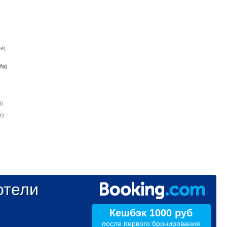
e)
fa)
)
r)
тели
Кешбэк 1000 руб
после первого бронирования