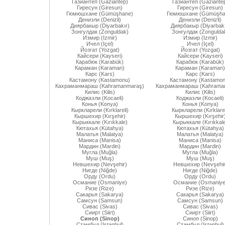
Газиантеп (Gaziantep)
Газиантеп (Gaziante
Гиресун (Giresun)
Гиресун (Giresun)
Гюмюшхане (Gümüşhane)
Гюмюшхане (Gümüşha
Денизли (Denizli)
Денизли (Denizli)
Диярбакыр (Diyarbakır)
Диярбакыр (Diyarbakı
Зонгулдак (Zonguldak)
Зонгулдак (Zongulda
Измир (Izmir)
Измир (Izmir)
Ичел (Içel)
Ичел (Içel)
Йозгат (Yozgat)
Йозгат (Yozgat)
Кайсери (Kayseri)
Кайсери (Kayseri)
Карабюк (Karabük)
Карабюк (Karabük)
Караман (Karaman)
Караман (Karaman)
Карс (Kars)
Карс (Kars)
Кастамону (Kastamonu)
Кастамону (Kastamon
Кахраманмараш (Kahramanmaraş)
Кахраманмараш (Kahrama
Килис (Kilis)
Килис (Kilis)
Коджаэли (Kocaeli)
Коджаэли (Kocaeli)
Конья (Konya)
Конья (Konya)
Кыркларели (Kırklareli)
Кыркларели (Kırklarel
Кыршехир (Kırşehir)
Кыршехир (Kırşehir
Кырыккале (Kırıkkale)
Кырыккале (Kırıkkal
Кютахья (Kütahya)
Кютахья (Kütahya)
Малатья (Malatya)
Малатья (Malatya)
Маниса (Manisa)
Маниса (Manisa)
Мардин (Mardin)
Мардин (Mardin)
Мугла (Muğla)
Мугла (Muğla)
Муш (Muş)
Муш (Muş)
Невшехир (Nevşehir)
Невшехир (Nevşehir
Нигде (Niğde)
Нигде (Niğde)
Орду (Ordu)
Орду (Ordu)
Османие (Osmaniye)
Османие (Osmaniye
Ризе (Rize)
Ризе (Rize)
Сакарья (Sakarya)
Сакарья (Sakarya)
Самсун (Samsun)
Самсун (Samsun)
Сивас (Sivas)
Сивас (Sivas)
Сиирт (Siirt)
Сиирт (Siirt)
Синоп (Sinop)
Синоп (Sinop)
Стамбул (Istanbul)
Стамбул (Istanbul)