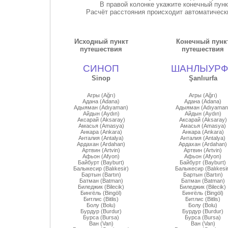
В правой колонке укажите конечный пун
Расчёт расстояния происходит автоматически
Исходный пункт
Конечный пунк
путешествия
путешествия
СИНОП
ШАНЛЫУРФ
Sinop
Şanlıurfa
Агры (Ağrı)
Агры (Ağrı)
Адана (Adana)
Адана (Adana)
Адыяман (Adıyaman)
Адыяман (Adıyaman
Айдын (Aydın)
Айдын (Aydın)
Аксарай (Aksaray)
Аксарай (Aksaray)
Амасья (Amasya)
Амасья (Amasya)
Анкара (Ankara)
Анкара (Ankara)
Анталия (Antalya)
Анталия (Antalya)
Ардахан (Ardahan)
Ардахан (Ardahan)
Артвин (Artvin)
Артвин (Artvin)
Афьон (Afyon)
Афьон (Afyon)
Байбурт (Bayburt)
Байбурт (Bayburt)
Балыкесир (Balıkesir)
Балыкесир (Balıkesir
Бартын (Bartın)
Бартын (Bartın)
Батман (Batman)
Батман (Batman)
Биледжик (Bilecik)
Биледжик (Bilecik)
Бингёль (Bingöl)
Бингёль (Bingöl)
Битлис (Bitlis)
Битлис (Bitlis)
Болу (Bolu)
Болу (Bolu)
Бурдур (Burdur)
Бурдур (Burdur)
Бурса (Bursa)
Бурса (Bursa)
Ван (Van)
Ван (Van)