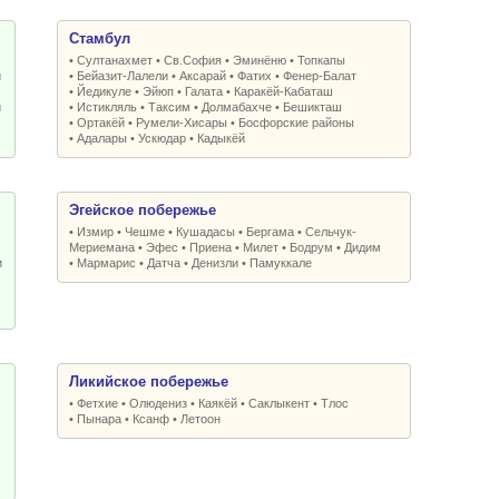
Стамбул
•
Султанахмет
•
Св.София
•
Эминёню
•
Топкапы
и
•
Бейазит-Лалели
•
Аксарай
•
Фатих
•
Фенер-Балат
•
Йедикуле
•
Эйюп
•
Галата
•
Каракёй-Кабаташ
и
•
Истикляль
•
Таксим
•
Долмабахче
•
Бешикташ
•
Ортакёй
•
Румели-Xисары
•
Босфорские районы
•
Адалары
•
Ускюдар
•
Кадыкёй
Эгейское побережье
•
Измир
•
Чешме
•
Кушадасы
•
Бергама
•
Сельчук-
Мериемана
•
Эфес
•
Приена
•
Милет
•
Бодрум
•
Дидим
и
•
Мармарис
•
Датча
•
Денизли
•
Памуккале
Ликийское побережье
•
Фетхие
•
Олюдениз
•
Каякёй
•
Саклыкент
•
Тлос
•
Пынара
•
Ксанф
•
Летоон