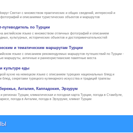
Вокруг Света» с множеством практических и общих сведений, интересной и
, фотографий и описаниями туристических объектов и маршрутов
т-путеводитель по Турции
на английском языке с множеством отличных фотографий и описанием
родных, культурных, исторических объектов и достопримечательностей
ческим и тематическим маршрутам Турции
ийском языке с описанием рекомендуемых маршрутов путешествий по Турции -
ные маршруты, античные и раннехристианские памятные места
и культуре еды
кой кухне на немецком языке с описанием турецких национальных блюд и
и блюд, секретами турецкого кулинарного искусства и традиций трапезы
бережье, Анталия, Каппадокия, Эрзурум
и регионах Турции, климатическая и погодная карта Турции, погода в Стамбуле,
арисе, погода в Анталии, погода в Эрзуруме, климат Турции
ЛЫ