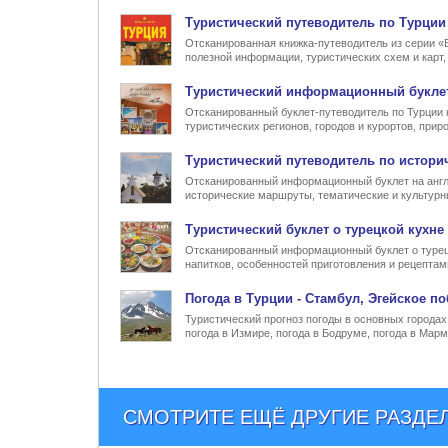
Туристический
путеводитель по Турции
Отсканированная книжка-путеводитель из серии «
полезной информации, туристических схем и карт
Туристический информационный
букле
Отсканированный буклет-путеводитель по Турции 
туристических регионов, городов и курортов, при
Туристический
путеводитель по истори
Отсканированный информационный буклет на англ
исторические маршруты, тематические и культур
Туристический
буклет о турецкой кухне
Отсканированный информационный буклет о турец
напитков, особенностей приготовления и рецептам
Погода в Турции
- Стамбул, Эгейское по
Туристический прогноз погоды в основных городах 
погода в Измире, погода в Бодруме, погода в Марм
СМОТРИТЕ ЕЩЁ ДРУГИЕ РАЗДЕ