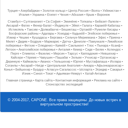
Турция
•
Азербайджан
•
Золотое кольцо
•
Центр.Россия
•
Волга
•
Узбекистан
•
Италия
•
Украина
•
Египет
•
Чехия
•
Абхазия
•
Крым
•
Воронеж
Стамбул
•
Султанахмет
•
Св.София
•
Эминёню
•
Топкапы
•
Бейазит-Лалели
•
Аксарай
•
Фатих
•
Фенер-Балат
•
Йедикуле
•
Эйюп
•
Галата
•
Каракёй-Кабаташ
•
Истикляль
•
Таксим
•
Долмабахче
•
Бешикташ
•
Ортакёй
•
Румели-Хисары
•
Босфорские районы
•
Адалары
•
Ускюдар
•
Кадыкёй
•
Эгейское побережье
•
Измир
•
Чешме
•
Кушадасы
•
Бергама
•
Сельчук-Мериемана
•
Эфес
•
Приена
•
Милет
•
Дидим
•
Бодрум
•
Мармарис
•
Датча
•
Денизли
•
Памуккале
•
Ликийское
побережье
•
Фетхие
•
Олюдениз
•
Каякёй
•
Саклыкент
•
Тлос
•
Пынара
•
Ксанф
•
Летоон
•
Анатолийское побережье
•
Анталия
•
Кемер
•
Сиде
•
Белек
•
Аспендос
•
Перге
•
Олимпос
•
Фазелис
•
Мерсин
•
Тарсус
•
Каппадокия
•
Невшехир
•
Кайсери
•
Гёреме
•
Чавушин
•
Пашабаг
•
Зельве
•
Учхисар
•
Ортахисар
•
Деринкую
•
Каймаклы
•
Аванос
•
Гюльшехир
•
Юргюп
•
Мустафапаша
•
Ихлара
•
Соганлы
•
Аксарай
•
Нигде
•
Центральная Анатолия
•
Анкара
•
Афьонкарахисар
•
Конья
•
Бейшехир
•
Бурдур
•
Агласун-Сагалассос
•
Ыспарта
•
Эгридир
•
Сакарья
•
Изник
•
Синоп
•
Токат
•
Адыяман-Немрут
•
Хатай-Антакья
Главная страница
•
Карта сайта
•
Контактная информация
•
Реклама на сайте
•
Спонсорство экспедиций
© 2004-2017, CAPONE. Все права защищены.
До новых встреч в
виртуальном пространстве!