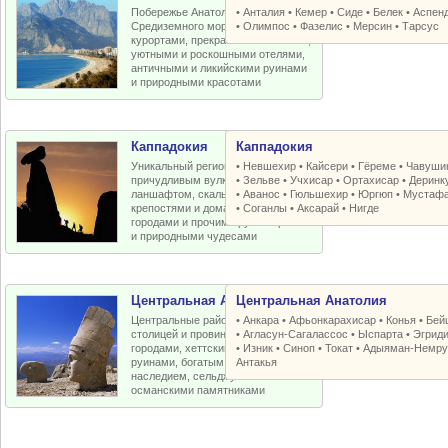
Побережье Анатолийской бухты
•
Анталия
•
Кемер
•
Сиде
•
Белек
•
Аспен
Средиземного моря с отличными
•
Олимпос
•
Фазелис
•
Мерсин
•
Тарсус
курортами, прекрасными пляжами,
уютными и роскошными отелями,
античными и ликийскими руинами
и природными красотами
Каппадокия
Каппадокия
Уникальный регион Турции с
•
Невшехир
•
Кайсери
•
Гёреме
•
Чавуши
причудливым вулканическим
•
Зельве
•
Учхисар
•
Ортахисар
•
Деринк
ланшафтом, скальными церквями,
•
Аванос
•
Гюльшехир
•
Юргюп
•
Мустаф
крепостями и домами, пещерными
•
Соганлы
•
Аксарай
•
Нигде
городами и прочими рукотворными
и природными чудесами
Центральная Анатолия
Центральная Анатолия
Центральные районы Турции со
•
Анкара
•
Афьонкарахисар
•
Конья
•
Бей
столицей и провинциальными
•
Агласун-Сагалассос
•
Ыспарта
•
Эгрид
городами, хеттскими и античными
•
Изник
•
Синоп
•
Токат
•
Адыяман-Немру
руинами, богатым византийским
Антакья
наследием, сельджукскими и
османскими памятниками