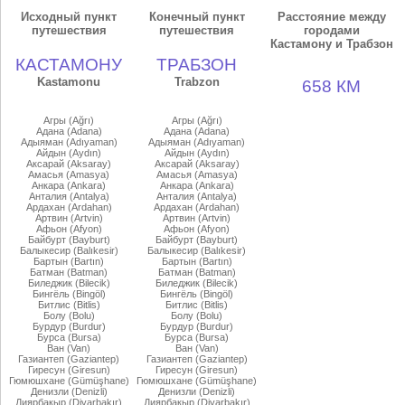
Исходный пункт
Конечный пункт
Расстояние между
путешествия
путешествия
городами
Кастамону и Трабзон
КАСТАМОНУ
ТРАБЗОН
Kastamonu
Trabzon
658 КМ
Агры (Ağrı)
Агры (Ağrı)
Адана (Adana)
Адана (Adana)
Адыяман (Adıyaman)
Адыяман (Adıyaman)
Айдын (Aydın)
Айдын (Aydın)
Аксарай (Aksaray)
Аксарай (Aksaray)
Амасья (Amasya)
Амасья (Amasya)
Анкара (Ankara)
Анкара (Ankara)
Анталия (Antalya)
Анталия (Antalya)
Ардахан (Ardahan)
Ардахан (Ardahan)
Артвин (Artvin)
Артвин (Artvin)
Афьон (Afyon)
Афьон (Afyon)
Байбурт (Bayburt)
Байбурт (Bayburt)
Балыкесир (Balıkesir)
Балыкесир (Balıkesir)
Бартын (Bartın)
Бартын (Bartın)
Батман (Batman)
Батман (Batman)
Биледжик (Bilecik)
Биледжик (Bilecik)
Бингёль (Bingöl)
Бингёль (Bingöl)
Битлис (Bitlis)
Битлис (Bitlis)
Болу (Bolu)
Болу (Bolu)
Бурдур (Burdur)
Бурдур (Burdur)
Бурса (Bursa)
Бурса (Bursa)
Ван (Van)
Ван (Van)
Газиантеп (Gaziantep)
Газиантеп (Gaziantep)
Гиресун (Giresun)
Гиресун (Giresun)
Гюмюшхане (Gümüşhane)
Гюмюшхане (Gümüşhane)
Денизли (Denizli)
Денизли (Denizli)
Диярбакыр (Diyarbakır)
Диярбакыр (Diyarbakır)