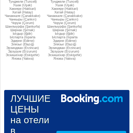
Тунджели (Tunceli)
Тунджели (Tunceli)
Ушак (Uşak)
Ушак (Uşak)
Хаккяри (Hakkari)
Хаккяри (Hakkari)
Хатай (Hatay)
Хатай (Hatay)
Чанаккале (Çanakkake)
Чанаккале (Çanakkake)
Чанкыры (Çankırı)
Чанкыры (Çankırı)
Чорум (Çorum)
Чорум (Çorum)
Шанлыурфа (Şanlıurfa)
Шанлыурфа (Şanlıurfa)
Ширнак (Şırnak)
Ширнак (Şırnak)
Ыгдыр (Iğdir)
Ыгдыр (Iğdir)
Ыспарта (İsparta
Ыспарта (İsparta
Эдирне (Edirne)
Эдирне (Edirne)
Элязыг (Elazığ)
Элязыг (Elazığ)
Эрзинджан (Erzincan)
Эрзинджан (Erzincan)
Эрзурум (Erzurum)
Эрзурум (Erzurum)
Эскишехир (Eskişehir)
Эскишехир (Eskişehir)
Ялова (Yalova)
Ялова (Yalova)
ЛУЧШИЕ
ЦЕНЫ
на отели
в