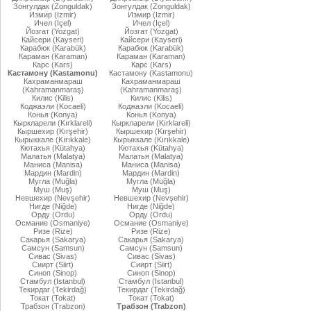
Зонгулдак (Zonguldak)
Зонгулдак (Zonguldak)
Измир (Izmir)
Измир (Izmir)
Ичел (Içel)
Ичел (Içel)
Йозгат (Yozgat)
Йозгат (Yozgat)
Кайсери (Kayseri)
Кайсери (Kayseri)
Карабюк (Karabük)
Карабюк (Karabük)
Караман (Karaman)
Караман (Karaman)
Карс (Kars)
Карс (Kars)
Кастамону (Kastamonu)
Кастамону (Kastamonu)
Кахраманмараш
Кахраманмараш
(Kahramanmaraş)
(Kahramanmaraş)
Килис (Kilis)
Килис (Kilis)
Коджаэли (Kocaeli)
Коджаэли (Kocaeli)
Конья (Konya)
Конья (Konya)
Кыркларели (Kırklareli)
Кыркларели (Kırklareli)
Кыршехир (Kırşehir)
Кыршехир (Kırşehir)
Кырыккале (Kırıkkale)
Кырыккале (Kırıkkale)
Кютахья (Kütahya)
Кютахья (Kütahya)
Малатья (Malatya)
Малатья (Malatya)
Маниса (Manisa)
Маниса (Manisa)
Мардин (Mardin)
Мардин (Mardin)
Мугла (Muğla)
Мугла (Muğla)
Муш (Muş)
Муш (Muş)
Невшехир (Nevşehir)
Невшехир (Nevşehir)
Нигде (Niğde)
Нигде (Niğde)
Орду (Ordu)
Орду (Ordu)
Османие (Osmaniye)
Османие (Osmaniye)
Ризе (Rize)
Ризе (Rize)
Сакарья (Sakarya)
Сакарья (Sakarya)
Самсун (Samsun)
Самсун (Samsun)
Сивас (Sivas)
Сивас (Sivas)
Сиирт (Siirt)
Сиирт (Siirt)
Синоп (Sinop)
Синоп (Sinop)
Стамбул (Istanbul)
Стамбул (Istanbul)
Текирдаг (Tekirdağ)
Текирдаг (Tekirdağ)
Токат (Tokat)
Токат (Tokat)
Трабзон (Trabzon)
Трабзон (Trabzon)