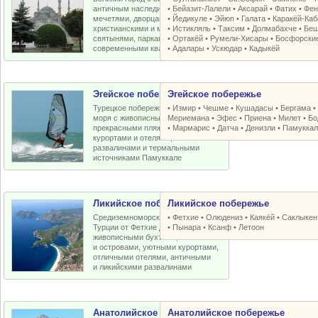
античным наследием, османскими
•
Бейазит-Лалели
•
Аксарай
•
Фатих
•
Фен
мечетями, дворцами, крепостями,
•
Йедикуле
•
Эйюп
•
Галата
•
Каракёй-Ка
христианскими и мусульманскими
•
Истикляль
•
Таксим
•
Долмабахче
•
Беш
святынями, парками, старыми и
•
Ортакёй
•
Румели-Xисары
•
Босфорски
современными кварталами
•
Адалары
•
Ускюдар
•
Кадыкёй
Эгейское побережье
Эгейское побережье
Турецкое побережье Эгейского
•
Измир
•
Чешме
•
Кушадасы
•
Бергама
моря с живописными бухтами,
Мериемана
•
Эфес
•
Приена
•
Милет
•
Бо
прекрасными пляжами, отличными
•
Мармарис
•
Датча
•
Денизли
•
Памуккал
курортами и отелями, античными
развалинами и термальными
источниками Памуккале
Ликийское побережье
Ликийское побережье
Средиземноморское побережье
•
Фетхие
•
Олюдениз
•
Каякёй
•
Саклыкен
Турции от Фетхие до Кемера с
•
Пынара
•
Ксанф
•
Летоон
живописными бухтами, пляжами
и островами, уютными курортами,
отличными отелями, античными
и ликийскими развалинами
Анатолийское побережье
Анатолийское побережье