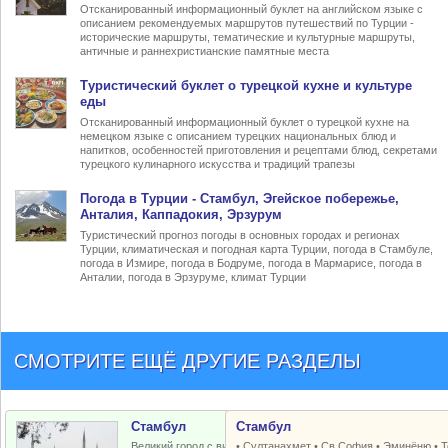
Отсканированный информационный буклет на английском языке с
описанием рекомендуемых маршрутов путешествий по Турции -
исторические маршруты, тематические и культурные маршруты,
античные и раннехристианские памятные места
Туристический
буклет о турецкой кухне
и культуре
еды
Отсканированный информационный буклет о турецкой кухне на
немецком языке с описанием турецких национальных блюд и
напитков, особенностей приготовления и рецептами блюд, секретами
турецкого кулинарного искусства и традиций трапезы
Погода в Турции
- Стамбул, Эгейское побережье,
Анталия, Каппадокия, Эрзурум
Туристический прогноз погоды в основных городах и регионах
Турции, климатическая и погодная карта Турции, погода в Стамбуле,
погода в Измире, погода в Бодруме, погода в Мармарисе, погода в
Анталии, погода в Эрзуруме, климат Турции
СМОТРИТЕ ЕЩЁ ДРУГИЕ РАЗДЕЛЫ
Стамбул
Стамбул
Великий город с византийским и
•
Султанахмет
•
Св.София
•
Эминёню
•
Т