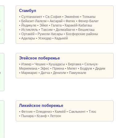
Стамбул
•
Султанахмет
•
Св.София
•
Эминёню
•
Топкапы
и
•
Бейазит-Лалели
•
Аксарай
•
Фатих
•
Фенер-Балат
•
Йедикуле
•
Эйюп
•
Галата
•
Каракёй-Кабаташ
и
•
Истикляль
•
Таксим
•
Долмабахче
•
Бешикташ
•
Ортакёй
•
Румели-Xисары
•
Босфорские районы
•
Адалары
•
Ускюдар
•
Кадыкёй
Эгейское побережье
•
Измир
•
Чешме
•
Кушадасы
•
Бергама
•
Сельчук-
Мериемана
•
Эфес
•
Приена
•
Милет
•
Бодрум
•
Дидим
и
•
Мармарис
•
Датча
•
Денизли
•
Памуккале
Ликийское побережье
•
Фетхие
•
Олюдениз
•
Каякёй
•
Саклыкент
•
Тлос
•
Пынара
•
Ксанф
•
Летоон