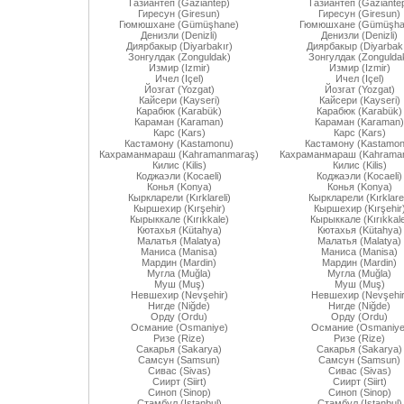
Газиантеп (Gaziantep)
Газиантеп (Gaziante
Гиресун (Giresun)
Гиресун (Giresun)
Гюмюшхане (Gümüşhane)
Гюмюшхане (Gümüşha
Денизли (Denizli)
Денизли (Denizli)
Диярбакыр (Diyarbakır)
Диярбакыр (Diyarbakı
Зонгулдак (Zonguldak)
Зонгулдак (Zongulda
Измир (Izmir)
Измир (Izmir)
Ичел (Içel)
Ичел (Içel)
Йозгат (Yozgat)
Йозгат (Yozgat)
Кайсери (Kayseri)
Кайсери (Kayseri)
Карабюк (Karabük)
Карабюк (Karabük)
Караман (Karaman)
Караман (Karaman)
Карс (Kars)
Карс (Kars)
Кастамону (Kastamonu)
Кастамону (Kastamon
Кахраманмараш (Kahramanmaraş)
Кахраманмараш (Kahrama
Килис (Kilis)
Килис (Kilis)
Коджаэли (Kocaeli)
Коджаэли (Kocaeli)
Конья (Konya)
Конья (Konya)
Кыркларели (Kırklareli)
Кыркларели (Kırklarel
Кыршехир (Kırşehir)
Кыршехир (Kırşehir
Кырыккале (Kırıkkale)
Кырыккале (Kırıkkal
Кютахья (Kütahya)
Кютахья (Kütahya)
Малатья (Malatya)
Малатья (Malatya)
Маниса (Manisa)
Маниса (Manisa)
Мардин (Mardin)
Мардин (Mardin)
Мугла (Muğla)
Мугла (Muğla)
Муш (Muş)
Муш (Muş)
Невшехир (Nevşehir)
Невшехир (Nevşehir
Нигде (Niğde)
Нигде (Niğde)
Орду (Ordu)
Орду (Ordu)
Османие (Osmaniye)
Османие (Osmaniye
Ризе (Rize)
Ризе (Rize)
Сакарья (Sakarya)
Сакарья (Sakarya)
Самсун (Samsun)
Самсун (Samsun)
Сивас (Sivas)
Сивас (Sivas)
Сиирт (Siirt)
Сиирт (Siirt)
Синоп (Sinop)
Синоп (Sinop)
Стамбул (Istanbul)
Стамбул (Istanbul)