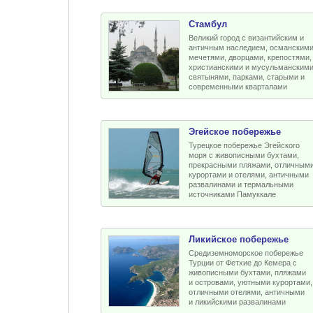
Стамбул
Великий город с византийским и
античным наследием, османским
мечетями, дворцами, крепостями,
христианскими и мусульманским
святынями, парками, старыми и
современными кварталами
Эгейское побережье
Турецкое побережье Эгейского
моря с живописными бухтами,
прекрасными пляжами, отличным
курортами и отелями, античными
развалинами и термальными
источниками Памуккале
Ликийское побережье
Средиземноморское побережье
Турции от Фетхие до Кемера с
живописными бухтами, пляжами
и островами, уютными курортами,
отличными отелями, античными
и ликийскими развалинами