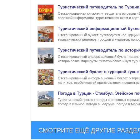
Туристический
путеводитель по Турции
Отсканированная книжка-путеводитель из серии «
полезной информации, туристических схем и карт
Туристический информационный
букле
Отсканированный буклет-путеводитель по Турции 
туристических регионов, городов и курортов, при
Туристический
путеводитель по истори
Отсканированный информационный буклет на англ
исторические маршруты, тематические и культур
Туристический
буклет о турецкой кухне
Отсканированный информационный буклет о турец
напитков, особенностей приготовления и рецептам
Погода в Турции
- Стамбул, Эгейское по
Туристический прогноз погоды в основных городах 
погода в Измире, погода в Бодруме, погода в Марм
СМОТРИТЕ ЕЩЁ ДРУГИЕ РАЗДЕ