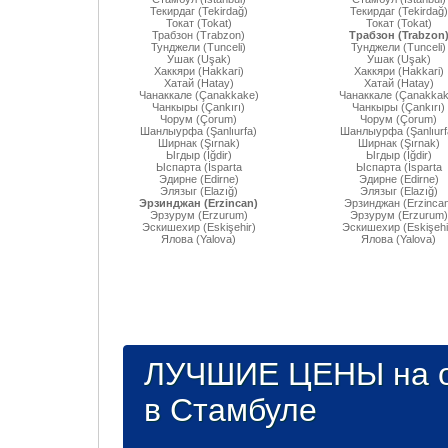
Текирдаг (Tekirdağ)
Текирдаг (Tekirdağ)
Токат (Tokat)
Токат (Tokat)
Трабзон (Trabzon)
Трабзон (Trabzon
Тунджели (Tunceli)
Тунджели (Tunceli)
Ушак (Uşak)
Ушак (Uşak)
Хаккяри (Hakkari)
Хаккяри (Hakkari)
Хатай (Hatay)
Хатай (Hatay)
Чанаккале (Çanakkake)
Чанаккале (Çanakkak
Чанкыры (Çankırı)
Чанкыры (Çankırı)
Чорум (Çorum)
Чорум (Çorum)
Шанлыурфа (Şanlıurfa)
Шанлыурфа (Şanlıurf
Ширнак (Şırnak)
Ширнак (Şırnak)
Ыгдыр (Iğdir)
Ыгдыр (Iğdir)
Ыспарта (İsparta
Ыспарта (İsparta
Эдирне (Edirne)
Эдирне (Edirne)
Элязыг (Elazığ)
Элязыг (Elazığ)
Эрзинджан (Erzincan)
Эрзинджан (Erzincan
Эрзурум (Erzurum)
Эрзурум (Erzurum)
Эскишехир (Eskişehir)
Эскишехир (Eskişehi
Ялова (Yalova)
Ялова (Yalova)
ЛУЧШИЕ ЦЕНЫ на о
в Стамбуле