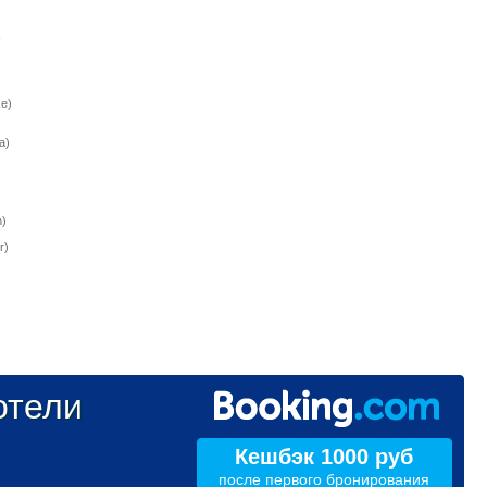
)
e)
a)
)
r)
тели
Кешбэк 1000 руб
после первого бронирования