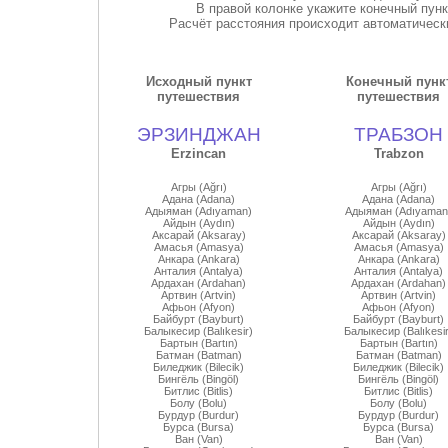
В правой колонке укажите конечный пун
Расчёт расстояния происходит автоматически
Исходный пункт
Конечный пунк
путешествия
путешествия
ЭРЗИНДЖАН
ТРАБЗОН
Erzincan
Trabzon
Агры (Ağrı)
Агры (Ağrı)
Адана (Adana)
Адана (Adana)
Адыяман (Adıyaman)
Адыяман (Adıyaman
Айдын (Aydın)
Айдын (Aydın)
Аксарай (Aksaray)
Аксарай (Aksaray)
Амасья (Amasya)
Амасья (Amasya)
Анкара (Ankara)
Анкара (Ankara)
Анталия (Antalya)
Анталия (Antalya)
Ардахан (Ardahan)
Ардахан (Ardahan)
Артвин (Artvin)
Артвин (Artvin)
Афьон (Afyon)
Афьон (Afyon)
Байбурт (Bayburt)
Байбурт (Bayburt)
Балыкесир (Balıkesir)
Балыкесир (Balıkesir
Бартын (Bartın)
Бартын (Bartın)
Батман (Batman)
Батман (Batman)
Биледжик (Bilecik)
Биледжик (Bilecik)
Бингёль (Bingöl)
Бингёль (Bingöl)
Битлис (Bitlis)
Битлис (Bitlis)
Болу (Bolu)
Болу (Bolu)
Бурдур (Burdur)
Бурдур (Burdur)
Бурса (Bursa)
Бурса (Bursa)
Ван (Van)
Ван (Van)