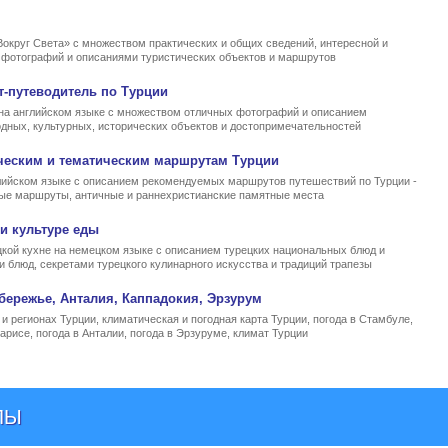
Вокруг Света» с множеством практических и общих сведений, интересной и
, фотографий и описаниями туристических объектов и маршрутов
т-путеводитель по Турции
на английском языке с множеством отличных фотографий и описанием
родных, культурных, исторических объектов и достопримечательностей
ческим и тематическим маршрутам Турции
ийском языке с описанием рекомендуемых маршрутов путешествий по Турции -
ные маршруты, античные и раннехристианские памятные места
и культуре еды
кой кухне на немецком языке с описанием турецких национальных блюд и
и блюд, секретами турецкого кулинарного искусства и традиций трапезы
бережье, Анталия, Каппадокия, Эрзурум
и регионах Турции, климатическая и погодная карта Турции, погода в Стамбуле,
арисе, погода в Анталии, погода в Эрзуруме, климат Турции
ЛЫ