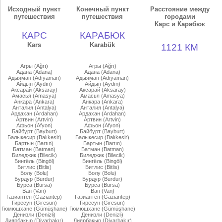
Исходный пункт
Конечный пункт
Расстояние между
путешествия
путешествия
городами
Карс и Карабюк
КАРС
КАРАБЮК
Kars
Karabük
1121 КМ
Агры (Ağrı)
Агры (Ağrı)
Адана (Adana)
Адана (Adana)
Адыяман (Adıyaman)
Адыяман (Adıyaman)
Айдын (Aydın)
Айдын (Aydın)
Аксарай (Aksaray)
Аксарай (Aksaray)
Амасья (Amasya)
Амасья (Amasya)
Анкара (Ankara)
Анкара (Ankara)
Анталия (Antalya)
Анталия (Antalya)
Ардахан (Ardahan)
Ардахан (Ardahan)
Артвин (Artvin)
Артвин (Artvin)
Афьон (Afyon)
Афьон (Afyon)
Байбурт (Bayburt)
Байбурт (Bayburt)
Балыкесир (Balıkesir)
Балыкесир (Balıkesir)
Бартын (Bartın)
Бартын (Bartın)
Батман (Batman)
Батман (Batman)
Биледжик (Bilecik)
Биледжик (Bilecik)
Бингёль (Bingöl)
Бингёль (Bingöl)
Битлис (Bitlis)
Битлис (Bitlis)
Болу (Bolu)
Болу (Bolu)
Бурдур (Burdur)
Бурдур (Burdur)
Бурса (Bursa)
Бурса (Bursa)
Ван (Van)
Ван (Van)
Газиантеп (Gaziantep)
Газиантеп (Gaziantep)
Гиресун (Giresun)
Гиресун (Giresun)
Гюмюшхане (Gümüşhane)
Гюмюшхане (Gümüşhane)
Денизли (Denizli)
Денизли (Denizli)
Диярбакыр (Diyarbakır)
Диярбакыр (Diyarbakır)