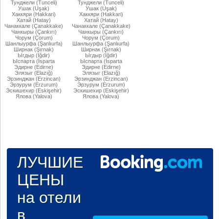
Тунджели (Tunceli)
Тунджели (Tunceli)
Ушак (Uşak)
Ушак (Uşak)
Хаккяри (Hakkari)
Хаккяри (Hakkari)
Хатай (Hatay)
Хатай (Hatay)
Чанаккале (Çanakkake)
Чанаккале (Çanakkake)
Чанкыры (Çankırı)
Чанкыры (Çankırı)
Чорум (Çorum)
Чорум (Çorum)
Шанлыурфа (Şanlıurfa)
Шанлыурфа (Şanlıurfa)
Ширнак (Şırnak)
Ширнак (Şırnak)
Ыгдыр (Iğdir)
Ыгдыр (Iğdir)
Ыспарта (İsparta
Ыспарта (İsparta
Эдирне (Edirne)
Эдирне (Edirne)
Элязыг (Elazığ)
Элязыг (Elazığ)
Эрзинджан (Erzincan)
Эрзинджан (Erzincan)
Эрзурум (Erzurum)
Эрзурум (Erzurum)
Эскишехир (Eskişehir)
Эскишехир (Eskişehir)
Ялова (Yalova)
Ялова (Yalova)
ЛУЧШИЕ
ЦЕНЫ
на отели
в