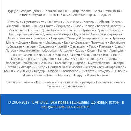
Турция
•
Азербайджан
•
Золотое кольцо
•
Центр.Россия
•
Волга
•
Узбекистан
•
Италия
•
Украина
•
Египет
•
Чехия
•
Абхазия
•
Крым
•
Воронеж
Стамбул
•
Султанахмет
•
Св.София
•
Эминёню
•
Топкапы
•
Бейазит-Лалели
•
Аксарай
•
Фатих
•
Фенер-Балат
•
Йедикуле
•
Эйюп
•
Галата
•
Каракёй-Кабаташ
•
Истикляль
•
Таксим
•
Долмабахче
•
Бешикташ
•
Ортакёй
•
Румели-Хисары
•
Босфорские районы
•
Адалары
•
Ускюдар
•
Кадыкёй
•
Эгейское побережье
•
Измир
•
Чешме
•
Кушадасы
•
Бергама
•
Сельчук-Мериемана
•
Эфес
•
Приена
•
Милет
•
Дидим
•
Бодрум
•
Мармарис
•
Датча
•
Денизли
•
Памуккале
•
Ликийское
побережье
•
Фетхие
•
Олюдениз
•
Каякёй
•
Саклыкент
•
Тлос
•
Пынара
•
Ксанф
•
Летоон
•
Анатолийское побережье
•
Анталия
•
Кемер
•
Сиде
•
Белек
•
Аспендос
•
Перге
•
Олимпос
•
Фазелис
•
Мерсин
•
Тарсус
•
Каппадокия
•
Невшехир
•
Кайсери
•
Гёреме
•
Чавушин
•
Пашабаг
•
Зельве
•
Учхисар
•
Ортахисар
•
Деринкую
•
Каймаклы
•
Аванос
•
Гюльшехир
•
Юргюп
•
Мустафапаша
•
Ихлара
•
Соганлы
•
Аксарай
•
Нигде
•
Центральная Анатолия
•
Анкара
•
Афьонкарахисар
•
Конья
•
Бейшехир
•
Бурдур
•
Агласун-Сагалассос
•
Ыспарта
•
Эгридир
•
Сакарья
•
Изник
•
Синоп
•
Токат
•
Адыяман-Немрут
•
Хатай-Антакья
Главная страница
•
Карта сайта
•
Контактная информация
•
Реклама на сайте
•
Спонсорство экспедиций
© 2004-2017, CAPONE. Все права защищены.
До новых встреч в
виртуальном пространстве!