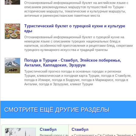
Отсканированный информационный буклет на английском языке с
описанием рекомендуемых маршрутов путешествий по Турции -
исторические маршруты, тематические и культурные маршруты,
античные и раннехристианские памятные места
Туристический
буклет о турецкой кухне
и культуре
еды
Отсканированный информационный буклет о турецкой кухне на
немецком языке с описанием турецких национальных блюд и
напитков, особенностей приготовления и рецептами блюд, секретами
турецкого кулинарного искусства и традиций трапезы
Погода в Турции
- Стамбул, Эгейское побережье,
Анталия, Каппадокия, Эрзурум
Туристический прогноз погоды в основных городах и регионах
Турции, климатическая и погодная карта Турции, погода в Стамбуле,
погода в Измире, погода в Бодруме, погода в Мармарисе, погода в
Анталии, погода в Эрзуруме, климат Турции
СМОТРИТЕ ЕЩЁ ДРУГИЕ РАЗДЕЛЫ
Стамбул
Стамбул
Великий город с византийским и
•
Султанахмет
•
Св.София
•
Эминёню
•
Т