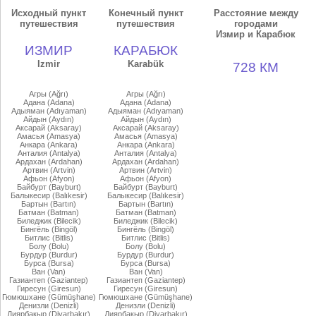
Исходный пункт
Конечный пункт
Расстояние между
путешествия
путешествия
городами
Измир и Карабюк
ИЗМИР
КАРАБЮК
Izmir
Karabük
728 КМ
Агры (Ağrı)
Агры (Ağrı)
Адана (Adana)
Адана (Adana)
Адыяман (Adıyaman)
Адыяман (Adıyaman)
Айдын (Aydın)
Айдын (Aydın)
Аксарай (Aksaray)
Аксарай (Aksaray)
Амасья (Amasya)
Амасья (Amasya)
Анкара (Ankara)
Анкара (Ankara)
Анталия (Antalya)
Анталия (Antalya)
Ардахан (Ardahan)
Ардахан (Ardahan)
Артвин (Artvin)
Артвин (Artvin)
Афьон (Afyon)
Афьон (Afyon)
Байбурт (Bayburt)
Байбурт (Bayburt)
Балыкесир (Balıkesir)
Балыкесир (Balıkesir)
Бартын (Bartın)
Бартын (Bartın)
Батман (Batman)
Батман (Batman)
Биледжик (Bilecik)
Биледжик (Bilecik)
Бингёль (Bingöl)
Бингёль (Bingöl)
Битлис (Bitlis)
Битлис (Bitlis)
Болу (Bolu)
Болу (Bolu)
Бурдур (Burdur)
Бурдур (Burdur)
Бурса (Bursa)
Бурса (Bursa)
Ван (Van)
Ван (Van)
Газиантеп (Gaziantep)
Газиантеп (Gaziantep)
Гиресун (Giresun)
Гиресун (Giresun)
Гюмюшхане (Gümüşhane)
Гюмюшхане (Gümüşhane)
Денизли (Denizli)
Денизли (Denizli)
Диярбакыр (Diyarbakır)
Диярбакыр (Diyarbakır)