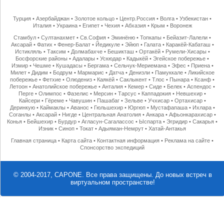
Турция
•
Азербайджан
•
Золотое кольцо
•
Центр.Россия
•
Волга
•
Узбекистан
•
Италия
•
Украина
•
Египет
•
Чехия
•
Абхазия
•
Крым
•
Воронеж
Стамбул
•
Султанахмет
•
Св.София
•
Эминёню
•
Топкапы
•
Бейазит-Лалели
•
Аксарай
•
Фатих
•
Фенер-Балат
•
Йедикуле
•
Эйюп
•
Галата
•
Каракёй-Кабаташ
•
Истикляль
•
Таксим
•
Долмабахче
•
Бешикташ
•
Ортакёй
•
Румели-Хисары
•
Босфорские районы
•
Адалары
•
Ускюдар
•
Кадыкёй
•
Эгейское побережье
•
Измир
•
Чешме
•
Кушадасы
•
Бергама
•
Сельчук-Мериемана
•
Эфес
•
Приена
•
Милет
•
Дидим
•
Бодрум
•
Мармарис
•
Датча
•
Денизли
•
Памуккале
•
Ликийское
побережье
•
Фетхие
•
Олюдениз
•
Каякёй
•
Саклыкент
•
Тлос
•
Пынара
•
Ксанф
•
Летоон
•
Анатолийское побережье
•
Анталия
•
Кемер
•
Сиде
•
Белек
•
Аспендос
•
Перге
•
Олимпос
•
Фазелис
•
Мерсин
•
Тарсус
•
Каппадокия
•
Невшехир
•
Кайсери
•
Гёреме
•
Чавушин
•
Пашабаг
•
Зельве
•
Учхисар
•
Ортахисар
•
Деринкую
•
Каймаклы
•
Аванос
•
Гюльшехир
•
Юргюп
•
Мустафапаша
•
Ихлара
•
Соганлы
•
Аксарай
•
Нигде
•
Центральная Анатолия
•
Анкара
•
Афьонкарахисар
•
Конья
•
Бейшехир
•
Бурдур
•
Агласун-Сагалассос
•
Ыспарта
•
Эгридир
•
Сакарья
•
Изник
•
Синоп
•
Токат
•
Адыяман-Немрут
•
Хатай-Антакья
Главная страница
•
Карта сайта
•
Контактная информация
•
Реклама на сайте
•
Спонсорство экспедиций
© 2004-2017, CAPONE. Все права защищены.
До новых встреч в
виртуальном пространстве!