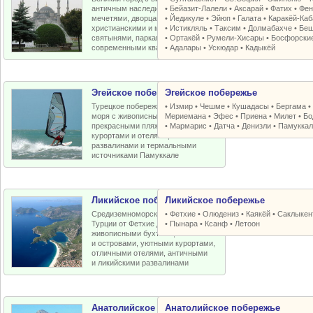
античным наследием, османскими
•
Бейазит-Лалели
•
Аксарай
•
Фатих
•
Фен
мечетями, дворцами, крепостями,
•
Йедикуле
•
Эйюп
•
Галата
•
Каракёй-Ка
христианскими и мусульманскими
•
Истикляль
•
Таксим
•
Долмабахче
•
Беш
святынями, парками, старыми и
•
Ортакёй
•
Румели-Xисары
•
Босфорски
современными кварталами
•
Адалары
•
Ускюдар
•
Кадыкёй
Эгейское побережье
Эгейское побережье
Турецкое побережье Эгейского
•
Измир
•
Чешме
•
Кушадасы
•
Бергама
моря с живописными бухтами,
Мериемана
•
Эфес
•
Приена
•
Милет
•
Бо
прекрасными пляжами, отличными
•
Мармарис
•
Датча
•
Денизли
•
Памуккал
курортами и отелями, античными
развалинами и термальными
источниками Памуккале
Ликийское побережье
Ликийское побережье
Средиземноморское побережье
•
Фетхие
•
Олюдениз
•
Каякёй
•
Саклыкен
Турции от Фетхие до Кемера с
•
Пынара
•
Ксанф
•
Летоон
живописными бухтами, пляжами
и островами, уютными курортами,
отличными отелями, античными
и ликийскими развалинами
Анатолийское побережье
Анатолийское побережье