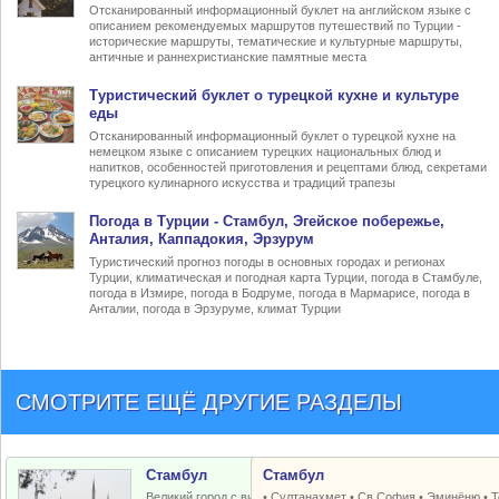
Отсканированный информационный буклет на английском языке с
описанием рекомендуемых маршрутов путешествий по Турции -
исторические маршруты, тематические и культурные маршруты,
античные и раннехристианские памятные места
Туристический
буклет о турецкой кухне
и культуре
еды
Отсканированный информационный буклет о турецкой кухне на
немецком языке с описанием турецких национальных блюд и
напитков, особенностей приготовления и рецептами блюд, секретами
турецкого кулинарного искусства и традиций трапезы
Погода в Турции
- Стамбул, Эгейское побережье,
Анталия, Каппадокия, Эрзурум
Туристический прогноз погоды в основных городах и регионах
Турции, климатическая и погодная карта Турции, погода в Стамбуле,
погода в Измире, погода в Бодруме, погода в Мармарисе, погода в
Анталии, погода в Эрзуруме, климат Турции
СМОТРИТЕ ЕЩЁ ДРУГИЕ РАЗДЕЛЫ
Стамбул
Стамбул
Великий город с византийским и
•
Султанахмет
•
Св.София
•
Эминёню
•
Т