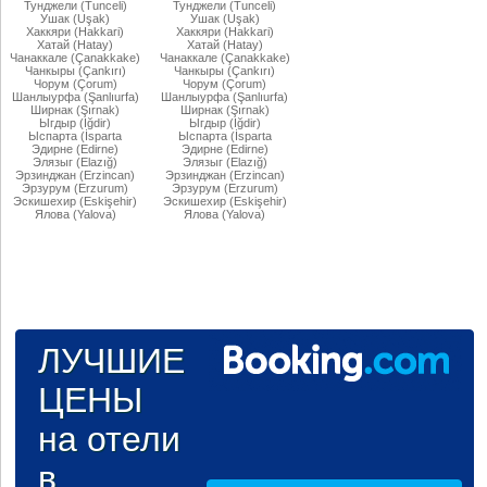
Тунджели (Tunceli)
Тунджели (Tunceli)
Ушак (Uşak)
Ушак (Uşak)
Хаккяри (Hakkari)
Хаккяри (Hakkari)
Хатай (Hatay)
Хатай (Hatay)
Чанаккале (Çanakkake)
Чанаккале (Çanakkake)
Чанкыры (Çankırı)
Чанкыры (Çankırı)
Чорум (Çorum)
Чорум (Çorum)
Шанлыурфа (Şanlıurfa)
Шанлыурфа (Şanlıurfa)
Ширнак (Şırnak)
Ширнак (Şırnak)
Ыгдыр (Iğdir)
Ыгдыр (Iğdir)
Ыспарта (İsparta
Ыспарта (İsparta
Эдирне (Edirne)
Эдирне (Edirne)
Элязыг (Elazığ)
Элязыг (Elazığ)
Эрзинджан (Erzincan)
Эрзинджан (Erzincan)
Эрзурум (Erzurum)
Эрзурум (Erzurum)
Эскишехир (Eskişehir)
Эскишехир (Eskişehir)
Ялова (Yalova)
Ялова (Yalova)
ЛУЧШИЕ
ЦЕНЫ
на отели
в