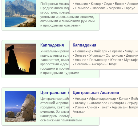
Побережье Анатолийской бухты
•
Анталия
•
Кемер
•
Сиде
•
Белек
•
Аспен
Средиземного моря с отличными
•
Олимпос
•
Фазелис
•
Мерсин
•
Тарсус
курортами, прекрасными пляжами,
уютными и роскошными отелями,
античными и ликийскими руинами
и природными красотами
Каппадокия
Каппадокия
Уникальный регион Турции с
•
Невшехир
•
Кайсери
•
Гёреме
•
Чавуши
причудливым вулканическим
•
Зельве
•
Учхисар
•
Ортахисар
•
Деринк
ланшафтом, скальными церквями,
•
Аванос
•
Гюльшехир
•
Юргюп
•
Мустаф
крепостями и домами, пещерными
•
Соганлы
•
Аксарай
•
Нигде
городами и прочими рукотворными
и природными чудесами
Центральная Анатолия
Центральная Анатолия
Центральные районы Турции со
•
Анкара
•
Афьонкарахисар
•
Конья
•
Бей
столицей и провинциальными
•
Агласун-Сагалассос
•
Ыспарта
•
Эгрид
городами, хеттскими и античными
•
Изник
•
Синоп
•
Токат
•
Адыяман-Немру
руинами, богатым византийским
Антакья
наследием, сельджукскими и
османскими памятниками