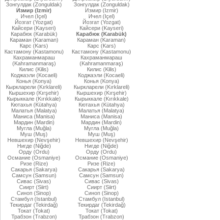
Зонгулдак (Zonguldak)
Зонгулдак (Zonguldak)
Измир (Izmir)
Измир (Izmir)
Ичел (Içel)
Ичел (Içel)
Йозгат (Yozgat)
Йозгат (Yozgat)
Кайсери (Kayseri)
Кайсери (Kayseri)
Карабюк (Karabük)
Карабюк (Karabük)
Караман (Karaman)
Караман (Karaman)
Карс (Kars)
Карс (Kars)
Кастамону (Kastamonu)
Кастамону (Kastamonu)
Кахраманмараш
Кахраманмараш
(Kahramanmaraş)
(Kahramanmaraş)
Килис (Kilis)
Килис (Kilis)
Коджаэли (Kocaeli)
Коджаэли (Kocaeli)
Конья (Konya)
Конья (Konya)
Кыркларели (Kırklareli)
Кыркларели (Kırklareli)
Кыршехир (Kırşehir)
Кыршехир (Kırşehir)
Кырыккале (Kırıkkale)
Кырыккале (Kırıkkale)
Кютахья (Kütahya)
Кютахья (Kütahya)
Малатья (Malatya)
Малатья (Malatya)
Маниса (Manisa)
Маниса (Manisa)
Мардин (Mardin)
Мардин (Mardin)
Мугла (Muğla)
Мугла (Muğla)
Муш (Muş)
Муш (Muş)
Невшехир (Nevşehir)
Невшехир (Nevşehir)
Нигде (Niğde)
Нигде (Niğde)
Орду (Ordu)
Орду (Ordu)
Османие (Osmaniye)
Османие (Osmaniye)
Ризе (Rize)
Ризе (Rize)
Сакарья (Sakarya)
Сакарья (Sakarya)
Самсун (Samsun)
Самсун (Samsun)
Сивас (Sivas)
Сивас (Sivas)
Сиирт (Siirt)
Сиирт (Siirt)
Синоп (Sinop)
Синоп (Sinop)
Стамбул (Istanbul)
Стамбул (Istanbul)
Текирдаг (Tekirdağ)
Текирдаг (Tekirdağ)
Токат (Tokat)
Токат (Tokat)
Трабзон (Trabzon)
Трабзон (Trabzon)