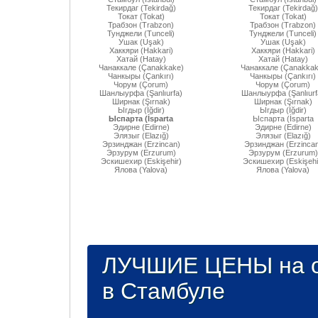
Текирдаг (Tekirdağ)
Текирдаг (Tekirdağ)
Токат (Tokat)
Токат (Tokat)
Трабзон (Trabzon)
Трабзон (Trabzon)
Тунджели (Tunceli)
Тунджели (Tunceli)
Ушак (Uşak)
Ушак (Uşak)
Хаккяри (Hakkari)
Хаккяри (Hakkari)
Хатай (Hatay)
Хатай (Hatay)
Чанаккале (Çanakkake)
Чанаккале (Çanakkak
Чанкыры (Çankırı)
Чанкыры (Çankırı)
Чорум (Çorum)
Чорум (Çorum)
Шанлыурфа (Şanlıurfa)
Шанлыурфа (Şanlıurf
Ширнак (Şırnak)
Ширнак (Şırnak)
Ыгдыр (Iğdir)
Ыгдыр (Iğdir)
Ыспарта (İsparta
Ыспарта (İsparta
Эдирне (Edirne)
Эдирне (Edirne)
Элязыг (Elazığ)
Элязыг (Elazığ)
Эрзинджан (Erzincan)
Эрзинджан (Erzincan
Эрзурум (Erzurum)
Эрзурум (Erzurum)
Эскишехир (Eskişehir)
Эскишехир (Eskişehi
Ялова (Yalova)
Ялова (Yalova)
ЛУЧШИЕ ЦЕНЫ на о
в Стамбуле