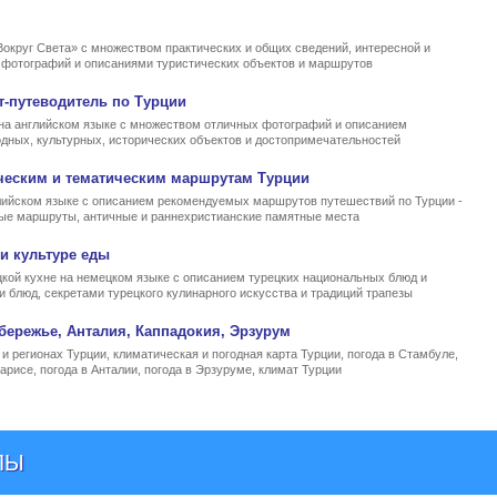
Вокруг Света» с множеством практических и общих сведений, интересной и
, фотографий и описаниями туристических объектов и маршрутов
т-путеводитель по Турции
на английском языке с множеством отличных фотографий и описанием
родных, культурных, исторических объектов и достопримечательностей
ческим и тематическим маршрутам Турции
ийском языке с описанием рекомендуемых маршрутов путешествий по Турции -
ные маршруты, античные и раннехристианские памятные места
и культуре еды
кой кухне на немецком языке с описанием турецких национальных блюд и
и блюд, секретами турецкого кулинарного искусства и традиций трапезы
бережье, Анталия, Каппадокия, Эрзурум
и регионах Турции, климатическая и погодная карта Турции, погода в Стамбуле,
арисе, погода в Анталии, погода в Эрзуруме, климат Турции
ЛЫ