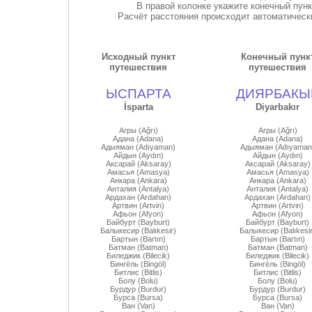
В правой колонке укажите конечный пун
Расчёт расстояния происходит автоматически
Исходный пункт
Конечный пунк
путешествия
путешествия
ЫСПАРТА
ДИЯРБАКЫ
İsparta
Diyarbakır
Агры (Ağrı)
Агры (Ağrı)
Адана (Adana)
Адана (Adana)
Адыяман (Adıyaman)
Адыяман (Adıyaman
Айдын (Aydın)
Айдын (Aydın)
Аксарай (Aksaray)
Аксарай (Aksaray)
Амасья (Amasya)
Амасья (Amasya)
Анкара (Ankara)
Анкара (Ankara)
Анталия (Antalya)
Анталия (Antalya)
Ардахан (Ardahan)
Ардахан (Ardahan)
Артвин (Artvin)
Артвин (Artvin)
Афьон (Afyon)
Афьон (Afyon)
Байбурт (Bayburt)
Байбурт (Bayburt)
Балыкесир (Balıkesir)
Балыкесир (Balıkesir
Бартын (Bartın)
Бартын (Bartın)
Батман (Batman)
Батман (Batman)
Биледжик (Bilecik)
Биледжик (Bilecik)
Бингёль (Bingöl)
Бингёль (Bingöl)
Битлис (Bitlis)
Битлис (Bitlis)
Болу (Bolu)
Болу (Bolu)
Бурдур (Burdur)
Бурдур (Burdur)
Бурса (Bursa)
Бурса (Bursa)
Ван (Van)
Ван (Van)