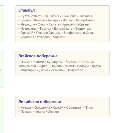
Стамбул
•
Султанахмет
•
Св.София
•
Эминёню
•
Топкапы
и
•
Бейазит-Лалели
•
Аксарай
•
Фатих
•
Фенер-Балат
•
Йедикуле
•
Эйюп
•
Галата
•
Каракёй-Кабаташ
и
•
Истикляль
•
Таксим
•
Долмабахче
•
Бешикташ
•
Ортакёй
•
Румели-Xисары
•
Босфорские районы
•
Адалары
•
Ускюдар
•
Кадыкёй
Эгейское побережье
•
Измир
•
Чешме
•
Кушадасы
•
Бергама
•
Сельчук-
Мериемана
•
Эфес
•
Приена
•
Милет
•
Бодрум
•
Дидим
и
•
Мармарис
•
Датча
•
Денизли
•
Памуккале
Ликийское побережье
•
Фетхие
•
Олюдениз
•
Каякёй
•
Саклыкент
•
Тлос
•
Пынара
•
Ксанф
•
Летоон