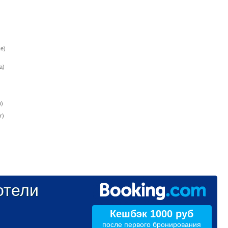
e)
a)
)
r)
тели
Кешбэк 1000 руб
после первого бронирования