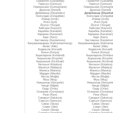
Газиантеп (Gaziantep)
Газиантеп (Gaziante
Гиресун (Giresun)
Гиресун (Giresun)
Гюмюшхане (Gümüşhane)
Гюмюшхане (Gümüşha
Денизли (Denizli)
Денизли (Denizli)
Диярбакыр (Diyarbakır)
Диярбакыр (Diyarbak
Зонгулдак (Zonguldak)
Зонгулдак (Zongulda
Измир (Izmir)
Измир (Izmir)
Ичел (Içel)
Ичел (Içel)
Йозгат (Yozgat)
Йозгат (Yozgat)
Кайсери (Kayseri)
Кайсери (Kayseri)
Карабюк (Karabük)
Карабюк (Karabük)
Караман (Karaman)
Караман (Karaman)
Карс (Kars)
Карс (Kars)
Кастамону (Kastamonu)
Кастамону (Kastamon
Кахраманмараш (Kahramanmaraş)
Кахраманмараш (Kahrama
Килис (Kilis)
Килис (Kilis)
Коджаэли (Kocaeli)
Коджаэли (Kocaeli)
Конья (Konya)
Конья (Konya)
Кыркларели (Kırklareli)
Кыркларели (Kırklarel
Кыршехир (Kırşehir)
Кыршехир (Kırşehir
Кырыккале (Kırıkkale)
Кырыккале (Kırıkkal
Кютахья (Kütahya)
Кютахья (Kütahya)
Малатья (Malatya)
Малатья (Malatya)
Маниса (Manisa)
Маниса (Manisa)
Мардин (Mardin)
Мардин (Mardin)
Мугла (Muğla)
Мугла (Muğla)
Муш (Muş)
Муш (Muş)
Невшехир (Nevşehir)
Невшехир (Nevşehir
Нигде (Niğde)
Нигде (Niğde)
Орду (Ordu)
Орду (Ordu)
Османие (Osmaniye)
Османие (Osmaniye
Ризе (Rize)
Ризе (Rize)
Сакарья (Sakarya)
Сакарья (Sakarya)
Самсун (Samsun)
Самсун (Samsun)
Сивас (Sivas)
Сивас (Sivas)
Сиирт (Siirt)
Сиирт (Siirt)
Синоп (Sinop)
Синоп (Sinop)
Стамбул (Istanbul)
Стамбул (Istanbul)