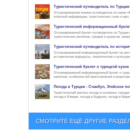
Туристический
путеводитель по Турции
Отсканированная книжка-путеводитель из серии «
полезной информации, туристических схем и карт
Туристический информационный
букле
Отсканированный буклет-путеводитель по Турции 
туристических регионов, городов и курортов, при
Туристический
путеводитель по истори
Отсканированный информационный буклет на англ
исторические маршруты, тематические и культур
Туристический
буклет о турецкой кухне
Отсканированный информационный буклет о турец
напитков, особенностей приготовления и рецептам
Погода в Турции
- Стамбул, Эгейское по
Туристический прогноз погоды в основных городах 
погода в Измире, погода в Бодруме, погода в Марм
СМОТРИТЕ ЕЩЁ ДРУГИЕ РАЗДЕ