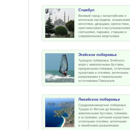
Стамбул
Великий город с византийским и
античным наследием, османским
мечетями, дворцами, крепостями,
христианскими и мусульманским
святынями, парками, старыми и
современными кварталами
Эгейское побережье
Турецкое побережье Эгейского
моря с живописными бухтами,
прекрасными пляжами, отличным
курортами и отелями, античными
развалинами и термальными
источниками Памуккале
Ликийское побережье
Средиземноморское побережье
Турции от Фетхие до Кемера с
живописными бухтами, пляжами
и островами, уютными курортами,
отличными отелями, античными
и ликийскими развалинами