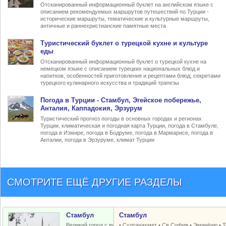
Отсканированный информационный буклет на английском языке с
описанием рекомендуемых маршрутов путешествий по Турции -
исторические маршруты, тематические и культурные маршруты,
античные и раннехристианские памятные места
Туристический
буклет о турецкой кухне
и культуре
еды
Отсканированный информационный буклет о турецкой кухне на
немецком языке с описанием турецких национальных блюд и
напитков, особенностей приготовления и рецептами блюд, секретами
турецкого кулинарного искусства и традиций трапезы
Погода в Турции
- Стамбул, Эгейское побережье,
Анталия, Каппадокия, Эрзурум
Туристический прогноз погоды в основных городах и регионах
Турции, климатическая и погодная карта Турции, погода в Стамбуле,
погода в Измире, погода в Бодруме, погода в Мармарисе, погода в
Анталии, погода в Эрзуруме, климат Турции
СМОТРИТЕ ЕЩЁ ДРУГИЕ РАЗДЕЛЫ
Стамбул
Стамбул
Великий город с византийским и
•
Султанахмет
•
Св.София
•
Эминёню
•
Т