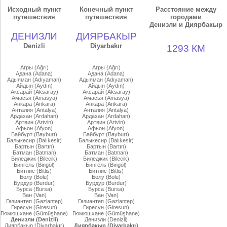
Исходный пункт
Конечный пункт
Расстояние между
путешествия
путешествия
городами
Денизли и Диярбакыр
ДЕНИЗЛИ
ДИЯРБАКЫР
Denizli
Diyarbakır
1293 КМ
Агры (Ağrı)
Агры (Ağrı)
Адана (Adana)
Адана (Adana)
Адыяман (Adıyaman)
Адыяман (Adıyaman)
Айдын (Aydın)
Айдын (Aydın)
Аксарай (Aksaray)
Аксарай (Aksaray)
Амасья (Amasya)
Амасья (Amasya)
Анкара (Ankara)
Анкара (Ankara)
Анталия (Antalya)
Анталия (Antalya)
Ардахан (Ardahan)
Ардахан (Ardahan)
Артвин (Artvin)
Артвин (Artvin)
Афьон (Afyon)
Афьон (Afyon)
Байбурт (Bayburt)
Байбурт (Bayburt)
Балыкесир (Balıkesir)
Балыкесир (Balıkesir)
Бартын (Bartın)
Бартын (Bartın)
Батман (Batman)
Батман (Batman)
Биледжик (Bilecik)
Биледжик (Bilecik)
Бингёль (Bingöl)
Бингёль (Bingöl)
Битлис (Bitlis)
Битлис (Bitlis)
Болу (Bolu)
Болу (Bolu)
Бурдур (Burdur)
Бурдур (Burdur)
Бурса (Bursa)
Бурса (Bursa)
Ван (Van)
Ван (Van)
Газиантеп (Gaziantep)
Газиантеп (Gaziantep)
Гиресун (Giresun)
Гиресун (Giresun)
Гюмюшхане (Gümüşhane)
Гюмюшхане (Gümüşhane)
Денизли (Denizli)
Денизли (Denizli)
Диярбакыр (Diyarbakır)
Диярбакыр (Diyarbakır)