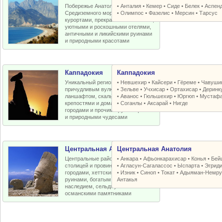
Побережье Анатолийской бухты
•
Анталия
•
Кемер
•
Сиде
•
Белек
•
Аспен
Средиземного моря с отличными
•
Олимпос
•
Фазелис
•
Мерсин
•
Тарсус
курортами, прекрасными пляжами,
уютными и роскошными отелями,
античными и ликийскими руинами
и природными красотами
Каппадокия
Каппадокия
Уникальный регион Турции с
•
Невшехир
•
Кайсери
•
Гёреме
•
Чавуши
причудливым вулканическим
•
Зельве
•
Учхисар
•
Ортахисар
•
Деринк
ланшафтом, скальными церквями,
•
Аванос
•
Гюльшехир
•
Юргюп
•
Мустаф
крепостями и домами, пещерными
•
Соганлы
•
Аксарай
•
Нигде
городами и прочими рукотворными
и природными чудесами
Центральная Анатолия
Центральная Анатолия
Центральные районы Турции со
•
Анкара
•
Афьонкарахисар
•
Конья
•
Бей
столицей и провинциальными
•
Агласун-Сагалассос
•
Ыспарта
•
Эгрид
городами, хеттскими и античными
•
Изник
•
Синоп
•
Токат
•
Адыяман-Немру
руинами, богатым византийским
Антакья
наследием, сельджукскими и
османскими памятниками