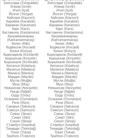
Зонгулдак (Zonguldak)
Зонгулдак (Zonguldak)
Измир (Izmir)
Измир (Izmir)
Ичел (Içel)
Ичел (Içel)
Йозгат (Yozgat)
Йозгат (Yozgat)
Кайсери (Kayseri)
Кайсери (Kayseri)
Карабюк (Karabük)
Карабюк (Karabük)
Караман (Karaman)
Караман (Karaman)
Карс (Kars)
Карс (Kars)
Кастамону (Kastamonu)
Кастамону (Kastamonu)
Кахраманмараш
Кахраманмараш
(Kahramanmaraş)
(Kahramanmaraş)
Килис (Kilis)
Килис (Kilis)
Коджаэли (Kocaeli)
Коджаэли (Kocaeli)
Конья (Konya)
Конья (Konya)
Кыркларели (Kırklareli)
Кыркларели (Kırklareli)
Кыршехир (Kırşehir)
Кыршехир (Kırşehir)
Кырыккале (Kırıkkale)
Кырыккале (Kırıkkale)
Кютахья (Kütahya)
Кютахья (Kütahya)
Малатья (Malatya)
Малатья (Malatya)
Маниса (Manisa)
Маниса (Manisa)
Мардин (Mardin)
Мардин (Mardin)
Мугла (Muğla)
Мугла (Muğla)
Муш (Muş)
Муш (Muş)
Невшехир (Nevşehir)
Невшехир (Nevşehir)
Нигде (Niğde)
Нигде (Niğde)
Орду (Ordu)
Орду (Ordu)
Османие (Osmaniye)
Османие (Osmaniye)
Ризе (Rize)
Ризе (Rize)
Сакарья (Sakarya)
Сакарья (Sakarya)
Самсун (Samsun)
Самсун (Samsun)
Сивас (Sivas)
Сивас (Sivas)
Сиирт (Siirt)
Сиирт (Siirt)
Синоп (Sinop)
Синоп (Sinop)
Стамбул (Istanbul)
Стамбул (Istanbul)
Текирдаг (Tekirdağ)
Текирдаг (Tekirdağ)
Токат (Tokat)
Токат (Tokat)
Трабзон (Trabzon)
Трабзон (Trabzon)