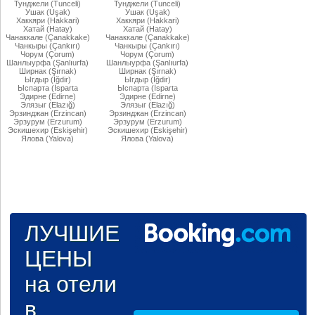
Тунджели (Tunceli)
Тунджели (Tunceli)
Ушак (Uşak)
Ушак (Uşak)
Хаккяри (Hakkari)
Хаккяри (Hakkari)
Хатай (Hatay)
Хатай (Hatay)
Чанаккале (Çanakkake)
Чанаккале (Çanakkake)
Чанкыры (Çankırı)
Чанкыры (Çankırı)
Чорум (Çorum)
Чорум (Çorum)
Шанлыурфа (Şanlıurfa)
Шанлыурфа (Şanlıurfa)
Ширнак (Şırnak)
Ширнак (Şırnak)
Ыгдыр (Iğdir)
Ыгдыр (Iğdir)
Ыспарта (İsparta
Ыспарта (İsparta
Эдирне (Edirne)
Эдирне (Edirne)
Элязыг (Elazığ)
Элязыг (Elazığ)
Эрзинджан (Erzincan)
Эрзинджан (Erzincan)
Эрзурум (Erzurum)
Эрзурум (Erzurum)
Эскишехир (Eskişehir)
Эскишехир (Eskişehir)
Ялова (Yalova)
Ялова (Yalova)
ЛУЧШИЕ
ЦЕНЫ
на отели
в