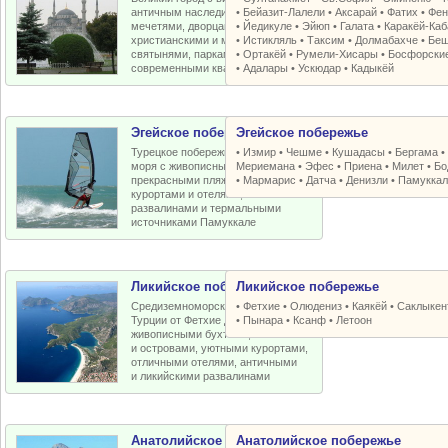
античным наследием, османскими
•
Бейазит-Лалели
•
Аксарай
•
Фатих
•
Фен
мечетями, дворцами, крепостями,
•
Йедикуле
•
Эйюп
•
Галата
•
Каракёй-Ка
христианскими и мусульманскими
•
Истикляль
•
Таксим
•
Долмабахче
•
Беш
святынями, парками, старыми и
•
Ортакёй
•
Румели-Xисары
•
Босфорски
современными кварталами
•
Адалары
•
Ускюдар
•
Кадыкёй
Эгейское побережье
Эгейское побережье
Турецкое побережье Эгейского
•
Измир
•
Чешме
•
Кушадасы
•
Бергама
моря с живописными бухтами,
Мериемана
•
Эфес
•
Приена
•
Милет
•
Бо
прекрасными пляжами, отличными
•
Мармарис
•
Датча
•
Денизли
•
Памуккал
курортами и отелями, античными
развалинами и термальными
источниками Памуккале
Ликийское побережье
Ликийское побережье
Средиземноморское побережье
•
Фетхие
•
Олюдениз
•
Каякёй
•
Саклыкен
Турции от Фетхие до Кемера с
•
Пынара
•
Ксанф
•
Летоон
живописными бухтами, пляжами
и островами, уютными курортами,
отличными отелями, античными
и ликийскими развалинами
Анатолийское побережье
Анатолийское побережье