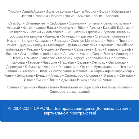
Турция
•
Азербайджан
•
Золотое кольцо
•
Центр.Россия
•
Волга
•
Узбекистан
•
Италия
•
Украина
•
Египет
•
Чехия
•
Абхазия
•
Крым
•
Воронеж
Стамбул
•
Султанахмет
•
Св.София
•
Эминёню
•
Топкапы
•
Бейазит-Лалели
•
Аксарай
•
Фатих
•
Фенер-Балат
•
Йедикуле
•
Эйюп
•
Галата
•
Каракёй-Кабаташ
•
Истикляль
•
Таксим
•
Долмабахче
•
Бешикташ
•
Ортакёй
•
Румели-Хисары
•
Босфорские районы
•
Адалары
•
Ускюдар
•
Кадыкёй
•
Эгейское побережье
•
Измир
•
Чешме
•
Кушадасы
•
Бергама
•
Сельчук-Мериемана
•
Эфес
•
Приена
•
Милет
•
Дидим
•
Бодрум
•
Мармарис
•
Датча
•
Денизли
•
Памуккале
•
Ликийское
побережье
•
Фетхие
•
Олюдениз
•
Каякёй
•
Саклыкент
•
Тлос
•
Пынара
•
Ксанф
•
Летоон
•
Анатолийское побережье
•
Анталия
•
Кемер
•
Сиде
•
Белек
•
Аспендос
•
Перге
•
Олимпос
•
Фазелис
•
Мерсин
•
Тарсус
•
Каппадокия
•
Невшехир
•
Кайсери
•
Гёреме
•
Чавушин
•
Пашабаг
•
Зельве
•
Учхисар
•
Ортахисар
•
Деринкую
•
Каймаклы
•
Аванос
•
Гюльшехир
•
Юргюп
•
Мустафапаша
•
Ихлара
•
Соганлы
•
Аксарай
•
Нигде
•
Центральная Анатолия
•
Анкара
•
Афьонкарахисар
•
Конья
•
Бейшехир
•
Бурдур
•
Агласун-Сагалассос
•
Ыспарта
•
Эгридир
•
Сакарья
•
Изник
•
Синоп
•
Токат
•
Адыяман-Немрут
•
Хатай-Антакья
Главная страница
•
Карта сайта
•
Контактная информация
•
Реклама на сайте
•
Спонсорство экспедиций
© 2004-2017, CAPONE. Все права защищены.
До новых встреч в
виртуальном пространстве!