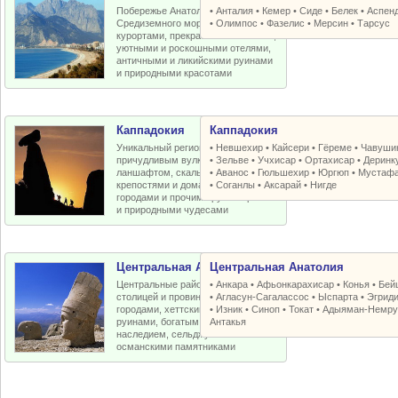
Побережье Анатолийской бухты
•
Анталия
•
Кемер
•
Сиде
•
Белек
•
Аспен
Средиземного моря с отличными
•
Олимпос
•
Фазелис
•
Мерсин
•
Тарсус
курортами, прекрасными пляжами,
уютными и роскошными отелями,
античными и ликийскими руинами
и природными красотами
Каппадокия
Каппадокия
Уникальный регион Турции с
•
Невшехир
•
Кайсери
•
Гёреме
•
Чавуши
причудливым вулканическим
•
Зельве
•
Учхисар
•
Ортахисар
•
Деринк
ланшафтом, скальными церквями,
•
Аванос
•
Гюльшехир
•
Юргюп
•
Мустаф
крепостями и домами, пещерными
•
Соганлы
•
Аксарай
•
Нигде
городами и прочими рукотворными
и природными чудесами
Центральная Анатолия
Центральная Анатолия
Центральные районы Турции со
•
Анкара
•
Афьонкарахисар
•
Конья
•
Бей
столицей и провинциальными
•
Агласун-Сагалассос
•
Ыспарта
•
Эгрид
городами, хеттскими и античными
•
Изник
•
Синоп
•
Токат
•
Адыяман-Немру
руинами, богатым византийским
Антакья
наследием, сельджукскими и
османскими памятниками