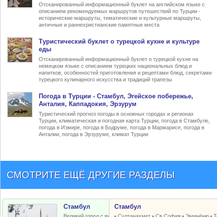
Отсканированный информационный буклет на английском языке с
описанием рекомендуемых маршрутов путешествий по Турции -
исторические маршруты, тематические и культурные маршруты,
античные и раннехристианские памятные места
Туристический
буклет о турецкой кухне
и культуре
еды
Отсканированный информационный буклет о турецкой кухне на
немецком языке с описанием турецких национальных блюд и
напитков, особенностей приготовления и рецептами блюд, секретами
турецкого кулинарного искусства и традиций трапезы
Погода в Турции
- Стамбул, Эгейское побережье,
Анталия, Каппадокия, Эрзурум
Туристический прогноз погоды в основных городах и регионах
Турции, климатическая и погодная карта Турции, погода в Стамбуле,
погода в Измире, погода в Бодруме, погода в Мармарисе, погода в
Анталии, погода в Эрзуруме, климат Турции
СМОТРИТЕ ЕЩЁ ДРУГИЕ РАЗДЕЛЫ
Стамбул
Стамбул
Великий город с византийским и
•
Султанахмет
•
Св.София
•
Эминёню
•
Т