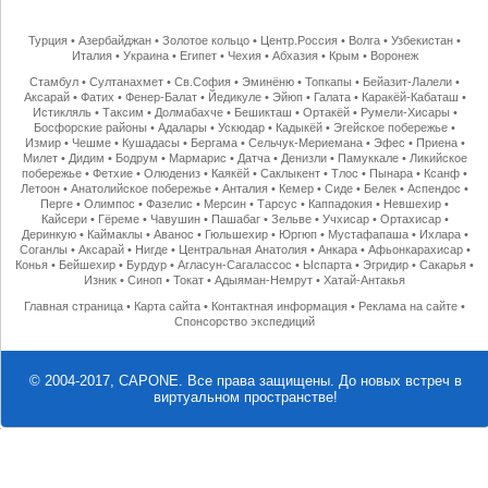
Турция
•
Азербайджан
•
Золотое кольцо
•
Центр.Россия
•
Волга
•
Узбекистан
•
Италия
•
Украина
•
Египет
•
Чехия
•
Абхазия
•
Крым
•
Воронеж
Стамбул
•
Султанахмет
•
Св.София
•
Эминёню
•
Топкапы
•
Бейазит-Лалели
•
Аксарай
•
Фатих
•
Фенер-Балат
•
Йедикуле
•
Эйюп
•
Галата
•
Каракёй-Кабаташ
•
Истикляль
•
Таксим
•
Долмабахче
•
Бешикташ
•
Ортакёй
•
Румели-Хисары
•
Босфорские районы
•
Адалары
•
Ускюдар
•
Кадыкёй
•
Эгейское побережье
•
Измир
•
Чешме
•
Кушадасы
•
Бергама
•
Сельчук-Мериемана
•
Эфес
•
Приена
•
Милет
•
Дидим
•
Бодрум
•
Мармарис
•
Датча
•
Денизли
•
Памуккале
•
Ликийское
побережье
•
Фетхие
•
Олюдениз
•
Каякёй
•
Саклыкент
•
Тлос
•
Пынара
•
Ксанф
•
Летоон
•
Анатолийское побережье
•
Анталия
•
Кемер
•
Сиде
•
Белек
•
Аспендос
•
Перге
•
Олимпос
•
Фазелис
•
Мерсин
•
Тарсус
•
Каппадокия
•
Невшехир
•
Кайсери
•
Гёреме
•
Чавушин
•
Пашабаг
•
Зельве
•
Учхисар
•
Ортахисар
•
Деринкую
•
Каймаклы
•
Аванос
•
Гюльшехир
•
Юргюп
•
Мустафапаша
•
Ихлара
•
Соганлы
•
Аксарай
•
Нигде
•
Центральная Анатолия
•
Анкара
•
Афьонкарахисар
•
Конья
•
Бейшехир
•
Бурдур
•
Агласун-Сагалассос
•
Ыспарта
•
Эгридир
•
Сакарья
•
Изник
•
Синоп
•
Токат
•
Адыяман-Немрут
•
Хатай-Антакья
Главная страница
•
Карта сайта
•
Контактная информация
•
Реклама на сайте
•
Спонсорство экспедиций
© 2004-2017, CAPONE. Все права защищены.
До новых встреч в
виртуальном пространстве!