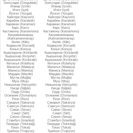
Зонгулдак (Zonguldak)
Зонгулдак (Zonguldak)
Измир (Izmir)
Измир (Izmir)
Ичел (Içel)
Ичел (Içel)
Йозгат (Yozgat)
Йозгат (Yozgat)
Кайсери (Kayseri)
Кайсери (Kayseri)
Карабюк (Karabük)
Карабюк (Karabük)
Караман (Karaman)
Караман (Karaman)
Карс (Kars)
Карс (Kars)
Кастамону (Kastamonu)
Кастамону (Kastamonu)
Кахраманмараш
Кахраманмараш
(Kahramanmaraş)
(Kahramanmaraş)
Килис (Kilis)
Килис (Kilis)
Коджаэли (Kocaeli)
Коджаэли (Kocaeli)
Конья (Konya)
Конья (Konya)
Кыркларели (Kırklareli)
Кыркларели (Kırklareli)
Кыршехир (Kırşehir)
Кыршехир (Kırşehir)
Кырыккале (Kırıkkale)
Кырыккале (Kırıkkale)
Кютахья (Kütahya)
Кютахья (Kütahya)
Малатья (Malatya)
Малатья (Malatya)
Маниса (Manisa)
Маниса (Manisa)
Мардин (Mardin)
Мардин (Mardin)
Мугла (Muğla)
Мугла (Muğla)
Муш (Muş)
Муш (Muş)
Невшехир (Nevşehir)
Невшехир (Nevşehir)
Нигде (Niğde)
Нигде (Niğde)
Орду (Ordu)
Орду (Ordu)
Османие (Osmaniye)
Османие (Osmaniye)
Ризе (Rize)
Ризе (Rize)
Сакарья (Sakarya)
Сакарья (Sakarya)
Самсун (Samsun)
Самсун (Samsun)
Сивас (Sivas)
Сивас (Sivas)
Сиирт (Siirt)
Сиирт (Siirt)
Синоп (Sinop)
Синоп (Sinop)
Стамбул (Istanbul)
Стамбул (Istanbul)
Текирдаг (Tekirdağ)
Текирдаг (Tekirdağ)
Токат (Tokat)
Токат (Tokat)
Трабзон (Trabzon)
Трабзон (Trabzon)