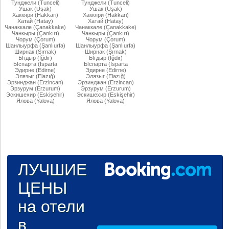
Тунджели (Tunceli)
Тунджели (Tunceli)
Ушак (Uşak)
Ушак (Uşak)
Хаккяри (Hakkari)
Хаккяри (Hakkari)
Хатай (Hatay)
Хатай (Hatay)
Чанаккале (Çanakkake)
Чанаккале (Çanakkake)
Чанкыры (Çankırı)
Чанкыры (Çankırı)
Чорум (Çorum)
Чорум (Çorum)
Шанлыурфа (Şanlıurfa)
Шанлыурфа (Şanlıurfa)
Ширнак (Şırnak)
Ширнак (Şırnak)
Ыгдыр (Iğdir)
Ыгдыр (Iğdir)
Ыспарта (İsparta
Ыспарта (İsparta
Эдирне (Edirne)
Эдирне (Edirne)
Элязыг (Elazığ)
Элязыг (Elazığ)
Эрзинджан (Erzincan)
Эрзинджан (Erzincan)
Эрзурум (Erzurum)
Эрзурум (Erzurum)
Эскишехир (Eskişehir)
Эскишехир (Eskişehir)
Ялова (Yalova)
Ялова (Yalova)
ЛУЧШИЕ
ЦЕНЫ
на отели
в