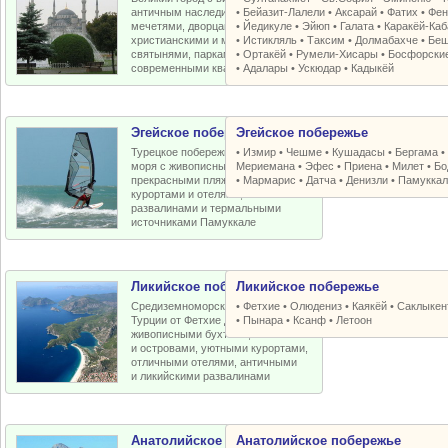
античным наследием, османскими
•
Бейазит-Лалели
•
Аксарай
•
Фатих
•
Фен
мечетями, дворцами, крепостями,
•
Йедикуле
•
Эйюп
•
Галата
•
Каракёй-Ка
христианскими и мусульманскими
•
Истикляль
•
Таксим
•
Долмабахче
•
Беш
святынями, парками, старыми и
•
Ортакёй
•
Румели-Xисары
•
Босфорски
современными кварталами
•
Адалары
•
Ускюдар
•
Кадыкёй
Эгейское побережье
Эгейское побережье
Турецкое побережье Эгейского
•
Измир
•
Чешме
•
Кушадасы
•
Бергама
моря с живописными бухтами,
Мериемана
•
Эфес
•
Приена
•
Милет
•
Бо
прекрасными пляжами, отличными
•
Мармарис
•
Датча
•
Денизли
•
Памуккал
курортами и отелями, античными
развалинами и термальными
источниками Памуккале
Ликийское побережье
Ликийское побережье
Средиземноморское побережье
•
Фетхие
•
Олюдениз
•
Каякёй
•
Саклыкен
Турции от Фетхие до Кемера с
•
Пынара
•
Ксанф
•
Летоон
живописными бухтами, пляжами
и островами, уютными курортами,
отличными отелями, античными
и ликийскими развалинами
Анатолийское побережье
Анатолийское побережье