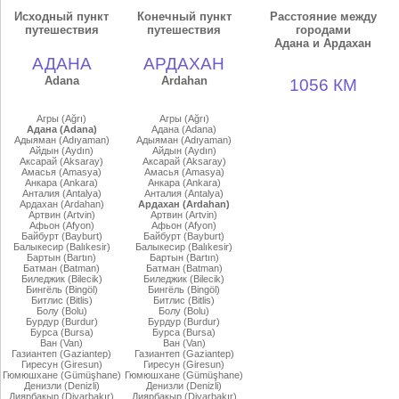
Исходный пункт
Конечный пункт
Расстояние между
путешествия
путешествия
городами
Адана и Ардахан
АДАНА
АРДАХАН
Adana
Ardahan
1056 КМ
Агры (Ağrı)
Агры (Ağrı)
Адана (Adana)
Адана (Adana)
Адыяман (Adıyaman)
Адыяман (Adıyaman)
Айдын (Aydın)
Айдын (Aydın)
Аксарай (Aksaray)
Аксарай (Aksaray)
Амасья (Amasya)
Амасья (Amasya)
Анкара (Ankara)
Анкара (Ankara)
Анталия (Antalya)
Анталия (Antalya)
Ардахан (Ardahan)
Ардахан (Ardahan)
Артвин (Artvin)
Артвин (Artvin)
Афьон (Afyon)
Афьон (Afyon)
Байбурт (Bayburt)
Байбурт (Bayburt)
Балыкесир (Balıkesir)
Балыкесир (Balıkesir)
Бартын (Bartın)
Бартын (Bartın)
Батман (Batman)
Батман (Batman)
Биледжик (Bilecik)
Биледжик (Bilecik)
Бингёль (Bingöl)
Бингёль (Bingöl)
Битлис (Bitlis)
Битлис (Bitlis)
Болу (Bolu)
Болу (Bolu)
Бурдур (Burdur)
Бурдур (Burdur)
Бурса (Bursa)
Бурса (Bursa)
Ван (Van)
Ван (Van)
Газиантеп (Gaziantep)
Газиантеп (Gaziantep)
Гиресун (Giresun)
Гиресун (Giresun)
Гюмюшхане (Gümüşhane)
Гюмюшхане (Gümüşhane)
Денизли (Denizli)
Денизли (Denizli)
Диярбакыр (Diyarbakır)
Диярбакыр (Diyarbakır)