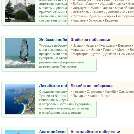
античным наследием, османскими
•
Бейазит-Лалели
•
Аксарай
•
Фатих
•
Фен
мечетями, дворцами, крепостями,
•
Йедикуле
•
Эйюп
•
Галата
•
Каракёй-Ка
христианскими и мусульманскими
•
Истикляль
•
Таксим
•
Долмабахче
•
Беш
святынями, парками, старыми и
•
Ортакёй
•
Румели-Xисары
•
Босфорски
современными кварталами
•
Адалары
•
Ускюдар
•
Кадыкёй
Эгейское побережье
Эгейское побережье
Турецкое побережье Эгейского
•
Измир
•
Чешме
•
Кушадасы
•
Бергама
моря с живописными бухтами,
Мериемана
•
Эфес
•
Приена
•
Милет
•
Бо
прекрасными пляжами, отличными
•
Мармарис
•
Датча
•
Денизли
•
Памуккал
курортами и отелями, античными
развалинами и термальными
источниками Памуккале
Ликийское побережье
Ликийское побережье
Средиземноморское побережье
•
Фетхие
•
Олюдениз
•
Каякёй
•
Саклыкен
Турции от Фетхие до Кемера с
•
Пынара
•
Ксанф
•
Летоон
живописными бухтами, пляжами
и островами, уютными курортами,
отличными отелями, античными
и ликийскими развалинами
Анатолийское побережье
Анатолийское побережье