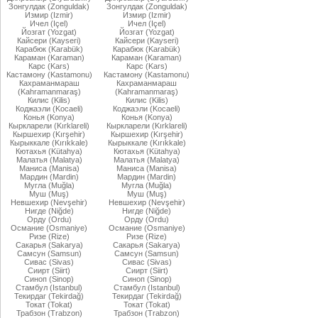
Зонгулдак (Zonguldak)
Зонгулдак (Zonguldak)
Измир (Izmir)
Измир (Izmir)
Ичел (Içel)
Ичел (Içel)
Йозгат (Yozgat)
Йозгат (Yozgat)
Кайсери (Kayseri)
Кайсери (Kayseri)
Карабюк (Karabük)
Карабюк (Karabük)
Караман (Karaman)
Караман (Karaman)
Карс (Kars)
Карс (Kars)
Кастамону (Kastamonu)
Кастамону (Kastamonu)
Кахраманмараш
Кахраманмараш
(Kahramanmaraş)
(Kahramanmaraş)
Килис (Kilis)
Килис (Kilis)
Коджаэли (Kocaeli)
Коджаэли (Kocaeli)
Конья (Konya)
Конья (Konya)
Кыркларели (Kırklareli)
Кыркларели (Kırklareli)
Кыршехир (Kırşehir)
Кыршехир (Kırşehir)
Кырыккале (Kırıkkale)
Кырыккале (Kırıkkale)
Кютахья (Kütahya)
Кютахья (Kütahya)
Малатья (Malatya)
Малатья (Malatya)
Маниса (Manisa)
Маниса (Manisa)
Мардин (Mardin)
Мардин (Mardin)
Мугла (Muğla)
Мугла (Muğla)
Муш (Muş)
Муш (Muş)
Невшехир (Nevşehir)
Невшехир (Nevşehir)
Нигде (Niğde)
Нигде (Niğde)
Орду (Ordu)
Орду (Ordu)
Османие (Osmaniye)
Османие (Osmaniye)
Ризе (Rize)
Ризе (Rize)
Сакарья (Sakarya)
Сакарья (Sakarya)
Самсун (Samsun)
Самсун (Samsun)
Сивас (Sivas)
Сивас (Sivas)
Сиирт (Siirt)
Сиирт (Siirt)
Синоп (Sinop)
Синоп (Sinop)
Стамбул (Istanbul)
Стамбул (Istanbul)
Текирдаг (Tekirdağ)
Текирдаг (Tekirdağ)
Токат (Tokat)
Токат (Tokat)
Трабзон (Trabzon)
Трабзон (Trabzon)