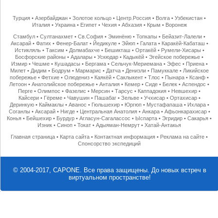
Турция
•
Азербайджан
•
Золотое кольцо
•
Центр.Россия
•
Волга
•
Узбекистан
•
Италия
•
Украина
•
Египет
•
Чехия
•
Абхазия
•
Крым
•
Воронеж
Стамбул
•
Султанахмет
•
Св.София
•
Эминёню
•
Топкапы
•
Бейазит-Лалели
•
Аксарай
•
Фатих
•
Фенер-Балат
•
Йедикуле
•
Эйюп
•
Галата
•
Каракёй-Кабаташ
•
Истикляль
•
Таксим
•
Долмабахче
•
Бешикташ
•
Ортакёй
•
Румели-Хисары
•
Босфорские районы
•
Адалары
•
Ускюдар
•
Кадыкёй
•
Эгейское побережье
•
Измир
•
Чешме
•
Кушадасы
•
Бергама
•
Сельчук-Мериемана
•
Эфес
•
Приена
•
Милет
•
Дидим
•
Бодрум
•
Мармарис
•
Датча
•
Денизли
•
Памуккале
•
Ликийское
побережье
•
Фетхие
•
Олюдениз
•
Каякёй
•
Саклыкент
•
Тлос
•
Пынара
•
Ксанф
•
Летоон
•
Анатолийское побережье
•
Анталия
•
Кемер
•
Сиде
•
Белек
•
Аспендос
•
Перге
•
Олимпос
•
Фазелис
•
Мерсин
•
Тарсус
•
Каппадокия
•
Невшехир
•
Кайсери
•
Гёреме
•
Чавушин
•
Пашабаг
•
Зельве
•
Учхисар
•
Ортахисар
•
Деринкую
•
Каймаклы
•
Аванос
•
Гюльшехир
•
Юргюп
•
Мустафапаша
•
Ихлара
•
Соганлы
•
Аксарай
•
Нигде
•
Центральная Анатолия
•
Анкара
•
Афьонкарахисар
•
Конья
•
Бейшехир
•
Бурдур
•
Агласун-Сагалассос
•
Ыспарта
•
Эгридир
•
Сакарья
•
Изник
•
Синоп
•
Токат
•
Адыяман-Немрут
•
Хатай-Антакья
Главная страница
•
Карта сайта
•
Контактная информация
•
Реклама на сайте
•
Спонсорство экспедиций
© 2004-2017, CAPONE. Все права защищены.
До новых встреч в
виртуальном пространстве!