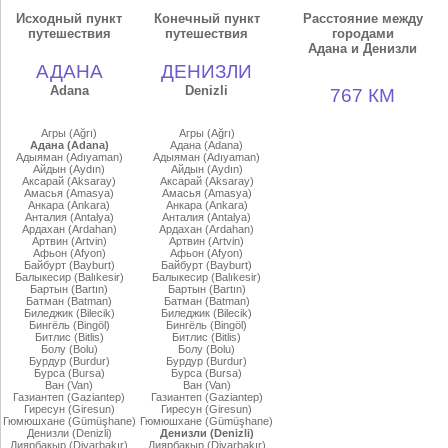
Исходный пункт
Конечный пункт
Расстояние между
путешествия
путешествия
городами
Адана и Денизли
АДАНА
ДЕНИЗЛИ
Adana
Denizli
767 КМ
Агры (Ağrı)
Агры (Ağrı)
Адана (Adana)
Адана (Adana)
Адыяман (Adıyaman)
Адыяман (Adıyaman)
Айдын (Aydın)
Айдын (Aydın)
Аксарай (Aksaray)
Аксарай (Aksaray)
Амасья (Amasya)
Амасья (Amasya)
Анкара (Ankara)
Анкара (Ankara)
Анталия (Antalya)
Анталия (Antalya)
Ардахан (Ardahan)
Ардахан (Ardahan)
Артвин (Artvin)
Артвин (Artvin)
Афьон (Afyon)
Афьон (Afyon)
Байбурт (Bayburt)
Байбурт (Bayburt)
Балыкесир (Balıkesir)
Балыкесир (Balıkesir)
Бартын (Bartın)
Бартын (Bartın)
Батман (Batman)
Батман (Batman)
Биледжик (Bilecik)
Биледжик (Bilecik)
Бингёль (Bingöl)
Бингёль (Bingöl)
Битлис (Bitlis)
Битлис (Bitlis)
Болу (Bolu)
Болу (Bolu)
Бурдур (Burdur)
Бурдур (Burdur)
Бурса (Bursa)
Бурса (Bursa)
Ван (Van)
Ван (Van)
Газиантеп (Gaziantep)
Газиантеп (Gaziantep)
Гиресун (Giresun)
Гиресун (Giresun)
Гюмюшхане (Gümüşhane)
Гюмюшхане (Gümüşhane)
Денизли (Denizli)
Денизли (Denizli)
Диярбакыр (Diyarbakır)
Диярбакыр (Diyarbakır)