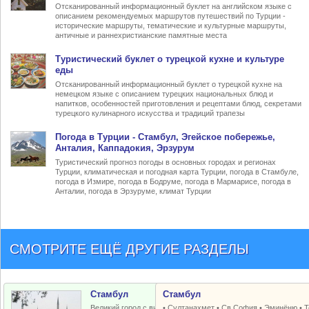
Отсканированный информационный буклет на английском языке с
описанием рекомендуемых маршрутов путешествий по Турции -
исторические маршруты, тематические и культурные маршруты,
античные и раннехристианские памятные места
Туристический
буклет о турецкой кухне
и культуре
еды
Отсканированный информационный буклет о турецкой кухне на
немецком языке с описанием турецких национальных блюд и
напитков, особенностей приготовления и рецептами блюд, секретами
турецкого кулинарного искусства и традиций трапезы
Погода в Турции
- Стамбул, Эгейское побережье,
Анталия, Каппадокия, Эрзурум
Туристический прогноз погоды в основных городах и регионах
Турции, климатическая и погодная карта Турции, погода в Стамбуле,
погода в Измире, погода в Бодруме, погода в Мармарисе, погода в
Анталии, погода в Эрзуруме, климат Турции
СМОТРИТЕ ЕЩЁ ДРУГИЕ РАЗДЕЛЫ
Стамбул
Стамбул
Великий город с византийским и
•
Султанахмет
•
Св.София
•
Эминёню
•
Т