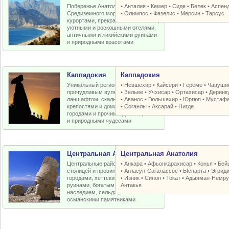
Побережье Анатолийской бухты
•
Анталия
•
Кемер
•
Сиде
•
Белек
•
Аспен
Средиземного моря с отличными
•
Олимпос
•
Фазелис
•
Мерсин
•
Тарсус
курортами, прекрасными пляжами,
уютными и роскошными отелями,
античными и ликийскими руинами
и природными красотами
Каппадокия
Каппадокия
Уникальный регион Турции с
•
Невшехир
•
Кайсери
•
Гёреме
•
Чавуши
причудливым вулканическим
•
Зельве
•
Учхисар
•
Ортахисар
•
Деринк
ланшафтом, скальными церквями,
•
Аванос
•
Гюльшехир
•
Юргюп
•
Мустаф
крепостями и домами, пещерными
•
Соганлы
•
Аксарай
•
Нигде
городами и прочими рукотворными
и природными чудесами
Центральная Анатолия
Центральная Анатолия
Центральные районы Турции со
•
Анкара
•
Афьонкарахисар
•
Конья
•
Бей
столицей и провинциальными
•
Агласун-Сагалассос
•
Ыспарта
•
Эгрид
городами, хеттскими и античными
•
Изник
•
Синоп
•
Токат
•
Адыяман-Немру
руинами, богатым византийским
Антакья
наследием, сельджукскими и
османскими памятниками