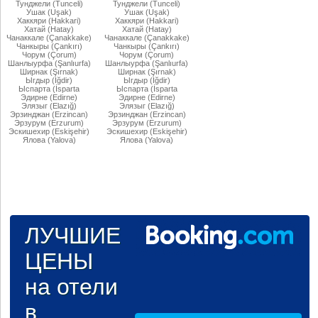
Тунджели (Tunceli)
Тунджели (Tunceli)
Ушак (Uşak)
Ушак (Uşak)
Хаккяри (Hakkari)
Хаккяри (Hakkari)
Хатай (Hatay)
Хатай (Hatay)
Чанаккале (Çanakkake)
Чанаккале (Çanakkake)
Чанкыры (Çankırı)
Чанкыры (Çankırı)
Чорум (Çorum)
Чорум (Çorum)
Шанлыурфа (Şanlıurfa)
Шанлыурфа (Şanlıurfa)
Ширнак (Şırnak)
Ширнак (Şırnak)
Ыгдыр (Iğdir)
Ыгдыр (Iğdir)
Ыспарта (İsparta
Ыспарта (İsparta
Эдирне (Edirne)
Эдирне (Edirne)
Элязыг (Elazığ)
Элязыг (Elazığ)
Эрзинджан (Erzincan)
Эрзинджан (Erzincan)
Эрзурум (Erzurum)
Эрзурум (Erzurum)
Эскишехир (Eskişehir)
Эскишехир (Eskişehir)
Ялова (Yalova)
Ялова (Yalova)
ЛУЧШИЕ
ЦЕНЫ
на отели
в