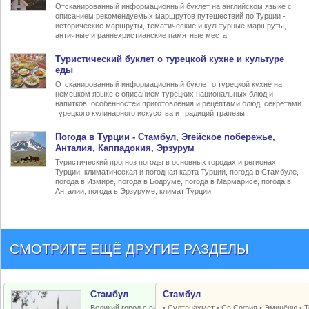
Отсканированный информационный буклет на английском языке с
описанием рекомендуемых маршрутов путешествий по Турции -
исторические маршруты, тематические и культурные маршруты,
античные и раннехристианские памятные места
Туристический
буклет о турецкой кухне
и культуре
еды
Отсканированный информационный буклет о турецкой кухне на
немецком языке с описанием турецких национальных блюд и
напитков, особенностей приготовления и рецептами блюд, секретами
турецкого кулинарного искусства и традиций трапезы
Погода в Турции
- Стамбул, Эгейское побережье,
Анталия, Каппадокия, Эрзурум
Туристический прогноз погоды в основных городах и регионах
Турции, климатическая и погодная карта Турции, погода в Стамбуле,
погода в Измире, погода в Бодруме, погода в Мармарисе, погода в
Анталии, погода в Эрзуруме, климат Турции
СМОТРИТЕ ЕЩЁ ДРУГИЕ РАЗДЕЛЫ
Стамбул
Стамбул
Великий город с византийским и
•
Султанахмет
•
Св.София
•
Эминёню
•
Т