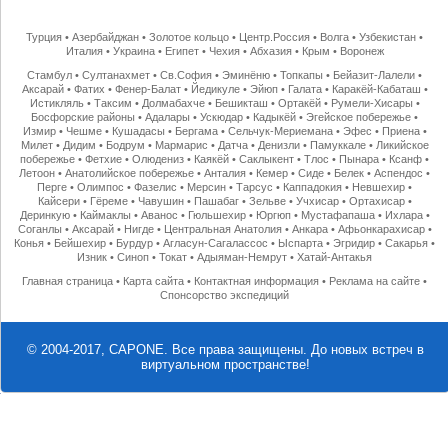
Турция
•
Азербайджан
•
Золотое кольцо
•
Центр.Россия
•
Волга
•
Узбекистан
•
Италия
•
Украина
•
Египет
•
Чехия
•
Абхазия
•
Крым
•
Воронеж
Стамбул
•
Султанахмет
•
Св.София
•
Эминёню
•
Топкапы
•
Бейазит-Лалели
•
Аксарай
•
Фатих
•
Фенер-Балат
•
Йедикуле
•
Эйюп
•
Галата
•
Каракёй-Кабаташ
•
Истикляль
•
Таксим
•
Долмабахче
•
Бешикташ
•
Ортакёй
•
Румели-Хисары
•
Босфорские районы
•
Адалары
•
Ускюдар
•
Кадыкёй
•
Эгейское побережье
•
Измир
•
Чешме
•
Кушадасы
•
Бергама
•
Сельчук-Мериемана
•
Эфес
•
Приена
•
Милет
•
Дидим
•
Бодрум
•
Мармарис
•
Датча
•
Денизли
•
Памуккале
•
Ликийское
побережье
•
Фетхие
•
Олюдениз
•
Каякёй
•
Саклыкент
•
Тлос
•
Пынара
•
Ксанф
•
Летоон
•
Анатолийское побережье
•
Анталия
•
Кемер
•
Сиде
•
Белек
•
Аспендос
•
Перге
•
Олимпос
•
Фазелис
•
Мерсин
•
Тарсус
•
Каппадокия
•
Невшехир
•
Кайсери
•
Гёреме
•
Чавушин
•
Пашабаг
•
Зельве
•
Учхисар
•
Ортахисар
•
Деринкую
•
Каймаклы
•
Аванос
•
Гюльшехир
•
Юргюп
•
Мустафапаша
•
Ихлара
•
Соганлы
•
Аксарай
•
Нигде
•
Центральная Анатолия
•
Анкара
•
Афьонкарахисар
•
Конья
•
Бейшехир
•
Бурдур
•
Агласун-Сагалассос
•
Ыспарта
•
Эгридир
•
Сакарья
•
Изник
•
Синоп
•
Токат
•
Адыяман-Немрут
•
Хатай-Антакья
Главная страница
•
Карта сайта
•
Контактная информация
•
Реклама на сайте
•
Спонсорство экспедиций
© 2004-2017, CAPONE. Все права защищены.
До новых встреч в
виртуальном пространстве!