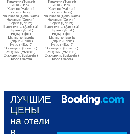
Тунджели (Tunceli)
Тунджели (Tunceli)
Ушак (Uşak)
Ушак (Uşak)
Хаккяри (Hakkari)
Хаккяри (Hakkari)
Хатай (Hatay)
Хатай (Hatay)
Чанаккале (Çanakkake)
Чанаккале (Çanakkake)
Чанкыры (Çankırı)
Чанкыры (Çankırı)
Чорум (Çorum)
Чорум (Çorum)
Шанлыурфа (Şanlıurfa)
Шанлыурфа (Şanlıurfa)
Ширнак (Şırnak)
Ширнак (Şırnak)
Ыгдыр (Iğdir)
Ыгдыр (Iğdir)
Ыспарта (İsparta
Ыспарта (İsparta
Эдирне (Edirne)
Эдирне (Edirne)
Элязыг (Elazığ)
Элязыг (Elazığ)
Эрзинджан (Erzincan)
Эрзинджан (Erzincan)
Эрзурум (Erzurum)
Эрзурум (Erzurum)
Эскишехир (Eskişehir)
Эскишехир (Eskişehir)
Ялова (Yalova)
Ялова (Yalova)
ЛУЧШИЕ
ЦЕНЫ
на отели
в