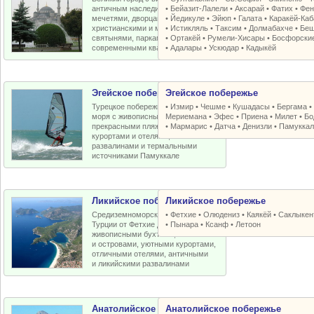
античным наследием, османскими
•
Бейазит-Лалели
•
Аксарай
•
Фатих
•
Фен
мечетями, дворцами, крепостями,
•
Йедикуле
•
Эйюп
•
Галата
•
Каракёй-Ка
христианскими и мусульманскими
•
Истикляль
•
Таксим
•
Долмабахче
•
Беш
святынями, парками, старыми и
•
Ортакёй
•
Румели-Xисары
•
Босфорски
современными кварталами
•
Адалары
•
Ускюдар
•
Кадыкёй
Эгейское побережье
Эгейское побережье
Турецкое побережье Эгейского
•
Измир
•
Чешме
•
Кушадасы
•
Бергама
моря с живописными бухтами,
Мериемана
•
Эфес
•
Приена
•
Милет
•
Бо
прекрасными пляжами, отличными
•
Мармарис
•
Датча
•
Денизли
•
Памуккал
курортами и отелями, античными
развалинами и термальными
источниками Памуккале
Ликийское побережье
Ликийское побережье
Средиземноморское побережье
•
Фетхие
•
Олюдениз
•
Каякёй
•
Саклыкен
Турции от Фетхие до Кемера с
•
Пынара
•
Ксанф
•
Летоон
живописными бухтами, пляжами
и островами, уютными курортами,
отличными отелями, античными
и ликийскими развалинами
Анатолийское побережье
Анатолийское побережье