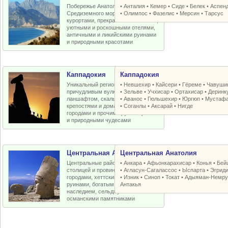
Побережье Анатолийской бухты
•
Анталия
•
Кемер
•
Сиде
•
Белек
•
Аспен
Средиземного моря с отличными
•
Олимпос
•
Фазелис
•
Мерсин
•
Тарсус
курортами, прекрасными пляжами,
уютными и роскошными отелями,
античными и ликийскими руинами
и природными красотами
Каппадокия
Каппадокия
Уникальный регион Турции с
•
Невшехир
•
Кайсери
•
Гёреме
•
Чавуши
причудливым вулканическим
•
Зельве
•
Учхисар
•
Ортахисар
•
Деринк
ланшафтом, скальными церквями,
•
Аванос
•
Гюльшехир
•
Юргюп
•
Мустаф
крепостями и домами, пещерными
•
Соганлы
•
Аксарай
•
Нигде
городами и прочими рукотворными
и природными чудесами
Центральная Анатолия
Центральная Анатолия
Центральные районы Турции со
•
Анкара
•
Афьонкарахисар
•
Конья
•
Бей
столицей и провинциальными
•
Агласун-Сагалассос
•
Ыспарта
•
Эгрид
городами, хеттскими и античными
•
Изник
•
Синоп
•
Токат
•
Адыяман-Немру
руинами, богатым византийским
Антакья
наследием, сельджукскими и
османскими памятниками