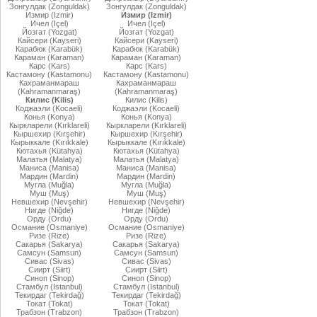
Зонгулдак (Zonguldak)
Зонгулдак (Zonguldak)
Измир (Izmir)
Измир (Izmir)
Ичел (Içel)
Ичел (Içel)
Йозгат (Yozgat)
Йозгат (Yozgat)
Кайсери (Kayseri)
Кайсери (Kayseri)
Карабюк (Karabük)
Карабюк (Karabük)
Караман (Karaman)
Караман (Karaman)
Карс (Kars)
Карс (Kars)
Кастамону (Kastamonu)
Кастамону (Kastamonu)
Кахраманмараш
Кахраманмараш
(Kahramanmaraş)
(Kahramanmaraş)
Килис (Kilis)
Килис (Kilis)
Коджаэли (Kocaeli)
Коджаэли (Kocaeli)
Конья (Konya)
Конья (Konya)
Кыркларели (Kırklareli)
Кыркларели (Kırklareli)
Кыршехир (Kırşehir)
Кыршехир (Kırşehir)
Кырыккале (Kırıkkale)
Кырыккале (Kırıkkale)
Кютахья (Kütahya)
Кютахья (Kütahya)
Малатья (Malatya)
Малатья (Malatya)
Маниса (Manisa)
Маниса (Manisa)
Мардин (Mardin)
Мардин (Mardin)
Мугла (Muğla)
Мугла (Muğla)
Муш (Muş)
Муш (Muş)
Невшехир (Nevşehir)
Невшехир (Nevşehir)
Нигде (Niğde)
Нигде (Niğde)
Орду (Ordu)
Орду (Ordu)
Османие (Osmaniye)
Османие (Osmaniye)
Ризе (Rize)
Ризе (Rize)
Сакарья (Sakarya)
Сакарья (Sakarya)
Самсун (Samsun)
Самсун (Samsun)
Сивас (Sivas)
Сивас (Sivas)
Сиирт (Siirt)
Сиирт (Siirt)
Синоп (Sinop)
Синоп (Sinop)
Стамбул (Istanbul)
Стамбул (Istanbul)
Текирдаг (Tekirdağ)
Текирдаг (Tekirdağ)
Токат (Tokat)
Токат (Tokat)
Трабзон (Trabzon)
Трабзон (Trabzon)