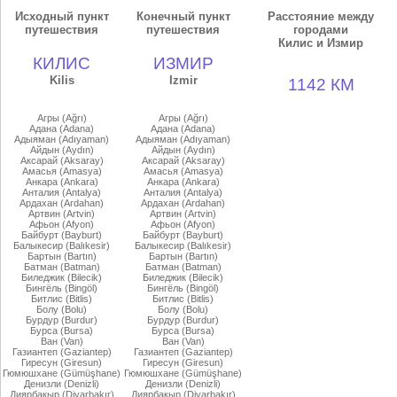
Исходный пункт
Конечный пункт
Расстояние между
путешествия
путешествия
городами
Килис и Измир
КИЛИС
ИЗМИР
Kilis
Izmir
1142 КМ
Агры (Ağrı)
Агры (Ağrı)
Адана (Adana)
Адана (Adana)
Адыяман (Adıyaman)
Адыяман (Adıyaman)
Айдын (Aydın)
Айдын (Aydın)
Аксарай (Aksaray)
Аксарай (Aksaray)
Амасья (Amasya)
Амасья (Amasya)
Анкара (Ankara)
Анкара (Ankara)
Анталия (Antalya)
Анталия (Antalya)
Ардахан (Ardahan)
Ардахан (Ardahan)
Артвин (Artvin)
Артвин (Artvin)
Афьон (Afyon)
Афьон (Afyon)
Байбурт (Bayburt)
Байбурт (Bayburt)
Балыкесир (Balıkesir)
Балыкесир (Balıkesir)
Бартын (Bartın)
Бартын (Bartın)
Батман (Batman)
Батман (Batman)
Биледжик (Bilecik)
Биледжик (Bilecik)
Бингёль (Bingöl)
Бингёль (Bingöl)
Битлис (Bitlis)
Битлис (Bitlis)
Болу (Bolu)
Болу (Bolu)
Бурдур (Burdur)
Бурдур (Burdur)
Бурса (Bursa)
Бурса (Bursa)
Ван (Van)
Ван (Van)
Газиантеп (Gaziantep)
Газиантеп (Gaziantep)
Гиресун (Giresun)
Гиресун (Giresun)
Гюмюшхане (Gümüşhane)
Гюмюшхане (Gümüşhane)
Денизли (Denizli)
Денизли (Denizli)
Диярбакыр (Diyarbakır)
Диярбакыр (Diyarbakır)