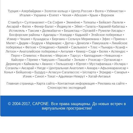
Турция
•
Азербайджан
•
Золотое кольцо
•
Центр.Россия
•
Волга
•
Узбекистан
•
Италия
•
Украина
•
Египет
•
Чехия
•
Абхазия
•
Крым
•
Воронеж
Стамбул
•
Султанахмет
•
Св.София
•
Эминёню
•
Топкапы
•
Бейазит-Лалели
•
Аксарай
•
Фатих
•
Фенер-Балат
•
Йедикуле
•
Эйюп
•
Галата
•
Каракёй-Кабаташ
•
Истикляль
•
Таксим
•
Долмабахче
•
Бешикташ
•
Ортакёй
•
Румели-Хисары
•
Босфорские районы
•
Адалары
•
Ускюдар
•
Кадыкёй
•
Эгейское побережье
•
Измир
•
Чешме
•
Кушадасы
•
Бергама
•
Сельчук-Мериемана
•
Эфес
•
Приена
•
Милет
•
Дидим
•
Бодрум
•
Мармарис
•
Датча
•
Денизли
•
Памуккале
•
Ликийское
побережье
•
Фетхие
•
Олюдениз
•
Каякёй
•
Саклыкент
•
Тлос
•
Пынара
•
Ксанф
•
Летоон
•
Анатолийское побережье
•
Анталия
•
Кемер
•
Сиде
•
Белек
•
Аспендос
•
Перге
•
Олимпос
•
Фазелис
•
Мерсин
•
Тарсус
•
Каппадокия
•
Невшехир
•
Кайсери
•
Гёреме
•
Чавушин
•
Пашабаг
•
Зельве
•
Учхисар
•
Ортахисар
•
Деринкую
•
Каймаклы
•
Аванос
•
Гюльшехир
•
Юргюп
•
Мустафапаша
•
Ихлара
•
Соганлы
•
Аксарай
•
Нигде
•
Центральная Анатолия
•
Анкара
•
Афьонкарахисар
•
Конья
•
Бейшехир
•
Бурдур
•
Агласун-Сагалассос
•
Ыспарта
•
Эгридир
•
Сакарья
•
Изник
•
Синоп
•
Токат
•
Адыяман-Немрут
•
Хатай-Антакья
Главная страница
•
Карта сайта
•
Контактная информация
•
Реклама на сайте
•
Спонсорство экспедиций
© 2004-2017, CAPONE. Все права защищены.
До новых встреч в
виртуальном пространстве!