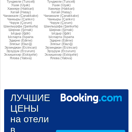
Тунджели (Tunceli)
Тунджели (Tunceli)
Ушак (Uşak)
Ушак (Uşak)
Хаккяри (Hakkari)
Хаккяри (Hakkari)
Хатай (Hatay)
Хатай (Hatay)
Чанаккале (Çanakkake)
Чанаккале (Çanakkake)
Чанкыры (Çankırı)
Чанкыры (Çankırı)
Чорум (Çorum)
Чорум (Çorum)
Шанлыурфа (Şanlıurfa)
Шанлыурфа (Şanlıurfa)
Ширнак (Şırnak)
Ширнак (Şırnak)
Ыгдыр (Iğdir)
Ыгдыр (Iğdir)
Ыспарта (İsparta
Ыспарта (İsparta
Эдирне (Edirne)
Эдирне (Edirne)
Элязыг (Elazığ)
Элязыг (Elazığ)
Эрзинджан (Erzincan)
Эрзинджан (Erzincan)
Эрзурум (Erzurum)
Эрзурум (Erzurum)
Эскишехир (Eskişehir)
Эскишехир (Eskişehir)
Ялова (Yalova)
Ялова (Yalova)
ЛУЧШИЕ
ЦЕНЫ
на отели
в