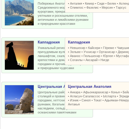
Побережье Анатолийской бухты
•
Анталия
•
Кемер
•
Сиде
•
Белек
•
Аспен
Средиземного моря с отличными
•
Олимпос
•
Фазелис
•
Мерсин
•
Тарсус
курортами, прекрасными пляжами,
уютными и роскошными отелями,
античными и ликийскими руинами
и природными красотами
Каппадокия
Каппадокия
Уникальный регион Турции с
•
Невшехир
•
Кайсери
•
Гёреме
•
Чавуши
причудливым вулканическим
•
Зельве
•
Учхисар
•
Ортахисар
•
Деринк
ланшафтом, скальными церквями,
•
Аванос
•
Гюльшехир
•
Юргюп
•
Мустаф
крепостями и домами, пещерными
•
Соганлы
•
Аксарай
•
Нигде
городами и прочими рукотворными
и природными чудесами
Центральная Анатолия
Центральная Анатолия
Центральные районы Турции со
•
Анкара
•
Афьонкарахисар
•
Конья
•
Бей
столицей и провинциальными
•
Агласун-Сагалассос
•
Ыспарта
•
Эгрид
городами, хеттскими и античными
•
Изник
•
Синоп
•
Токат
•
Адыяман-Немру
руинами, богатым византийским
Антакья
наследием, сельджукскими и
османскими памятниками