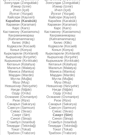
Зонгулдак (Zonguldak)
Зонгулдак (Zonguldak)
Измир (Izmir)
Измир (Izmir)
Ичел (Içel)
Ичел (Içel)
Йозгат (Yozgat)
Йозгат (Yozgat)
Кайсери (Kayseri)
Кайсери (Kayseri)
Карабюк (Karabük)
Карабюк (Karabük)
Караман (Karaman)
Караман (Karaman)
Карс (Kars)
Карс (Kars)
Кастамону (Kastamonu)
Кастамону (Kastamonu)
Кахраманмараш
Кахраманмараш
(Kahramanmaraş)
(Kahramanmaraş)
Килис (Kilis)
Килис (Kilis)
Коджаэли (Kocaeli)
Коджаэли (Kocaeli)
Конья (Konya)
Конья (Konya)
Кыркларели (Kırklareli)
Кыркларели (Kırklareli)
Кыршехир (Kırşehir)
Кыршехир (Kırşehir)
Кырыккале (Kırıkkale)
Кырыккале (Kırıkkale)
Кютахья (Kütahya)
Кютахья (Kütahya)
Малатья (Malatya)
Малатья (Malatya)
Маниса (Manisa)
Маниса (Manisa)
Мардин (Mardin)
Мардин (Mardin)
Мугла (Muğla)
Мугла (Muğla)
Муш (Muş)
Муш (Muş)
Невшехир (Nevşehir)
Невшехир (Nevşehir)
Нигде (Niğde)
Нигде (Niğde)
Орду (Ordu)
Орду (Ordu)
Османие (Osmaniye)
Османие (Osmaniye)
Ризе (Rize)
Ризе (Rize)
Сакарья (Sakarya)
Сакарья (Sakarya)
Самсун (Samsun)
Самсун (Samsun)
Сивас (Sivas)
Сивас (Sivas)
Сиирт (Siirt)
Сиирт (Siirt)
Синоп (Sinop)
Синоп (Sinop)
Стамбул (Istanbul)
Стамбул (Istanbul)
Текирдаг (Tekirdağ)
Текирдаг (Tekirdağ)
Токат (Tokat)
Токат (Tokat)
Трабзон (Trabzon)
Трабзон (Trabzon)