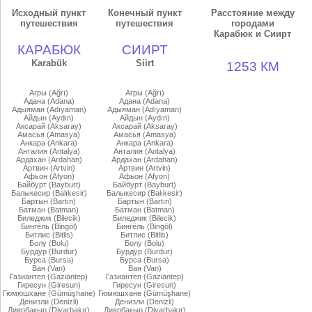
Исходный пункт
Конечный пункт
Расстояние между
путешествия
путешествия
городами
Карабюк и Сиирт
КАРАБЮК
СИИРТ
Karabük
Siirt
1253 КМ
Агры (Ağrı)
Агры (Ağrı)
Адана (Adana)
Адана (Adana)
Адыяман (Adıyaman)
Адыяман (Adıyaman)
Айдын (Aydın)
Айдын (Aydın)
Аксарай (Aksaray)
Аксарай (Aksaray)
Амасья (Amasya)
Амасья (Amasya)
Анкара (Ankara)
Анкара (Ankara)
Анталия (Antalya)
Анталия (Antalya)
Ардахан (Ardahan)
Ардахан (Ardahan)
Артвин (Artvin)
Артвин (Artvin)
Афьон (Afyon)
Афьон (Afyon)
Байбурт (Bayburt)
Байбурт (Bayburt)
Балыкесир (Balıkesir)
Балыкесир (Balıkesir)
Бартын (Bartın)
Бартын (Bartın)
Батман (Batman)
Батман (Batman)
Биледжик (Bilecik)
Биледжик (Bilecik)
Бингёль (Bingöl)
Бингёль (Bingöl)
Битлис (Bitlis)
Битлис (Bitlis)
Болу (Bolu)
Болу (Bolu)
Бурдур (Burdur)
Бурдур (Burdur)
Бурса (Bursa)
Бурса (Bursa)
Ван (Van)
Ван (Van)
Газиантеп (Gaziantep)
Газиантеп (Gaziantep)
Гиресун (Giresun)
Гиресун (Giresun)
Гюмюшхане (Gümüşhane)
Гюмюшхане (Gümüşhane)
Денизли (Denizli)
Денизли (Denizli)
Диярбакыр (Diyarbakır)
Диярбакыр (Diyarbakır)