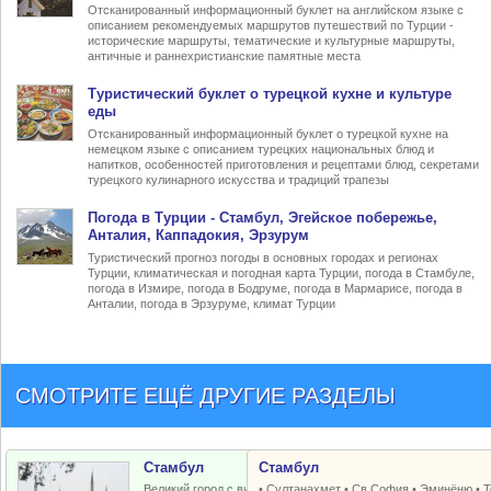
Отсканированный информационный буклет на английском языке с
описанием рекомендуемых маршрутов путешествий по Турции -
исторические маршруты, тематические и культурные маршруты,
античные и раннехристианские памятные места
Туристический
буклет о турецкой кухне
и культуре
еды
Отсканированный информационный буклет о турецкой кухне на
немецком языке с описанием турецких национальных блюд и
напитков, особенностей приготовления и рецептами блюд, секретами
турецкого кулинарного искусства и традиций трапезы
Погода в Турции
- Стамбул, Эгейское побережье,
Анталия, Каппадокия, Эрзурум
Туристический прогноз погоды в основных городах и регионах
Турции, климатическая и погодная карта Турции, погода в Стамбуле,
погода в Измире, погода в Бодруме, погода в Мармарисе, погода в
Анталии, погода в Эрзуруме, климат Турции
СМОТРИТЕ ЕЩЁ ДРУГИЕ РАЗДЕЛЫ
Стамбул
Стамбул
Великий город с византийским и
•
Султанахмет
•
Св.София
•
Эминёню
•
Т