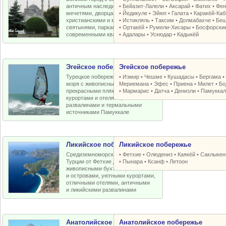
античным наследием, османскими
•
Бейазит-Лалели
•
Аксарай
•
Фатих
•
Фен
мечетями, дворцами, крепостями,
•
Йедикуле
•
Эйюп
•
Галата
•
Каракёй-Ка
христианскими и мусульманскими
•
Истикляль
•
Таксим
•
Долмабахче
•
Беш
святынями, парками, старыми и
•
Ортакёй
•
Румели-Xисары
•
Босфорски
современными кварталами
•
Адалары
•
Ускюдар
•
Кадыкёй
Эгейское побережье
Эгейское побережье
Турецкое побережье Эгейского
•
Измир
•
Чешме
•
Кушадасы
•
Бергама
моря с живописными бухтами,
Мериемана
•
Эфес
•
Приена
•
Милет
•
Бо
прекрасными пляжами, отличными
•
Мармарис
•
Датча
•
Денизли
•
Памуккал
курортами и отелями, античными
развалинами и термальными
источниками Памуккале
Ликийское побережье
Ликийское побережье
Средиземноморское побережье
•
Фетхие
•
Олюдениз
•
Каякёй
•
Саклыкен
Турции от Фетхие до Кемера с
•
Пынара
•
Ксанф
•
Летоон
живописными бухтами, пляжами
и островами, уютными курортами,
отличными отелями, античными
и ликийскими развалинами
Анатолийское побережье
Анатолийское побережье