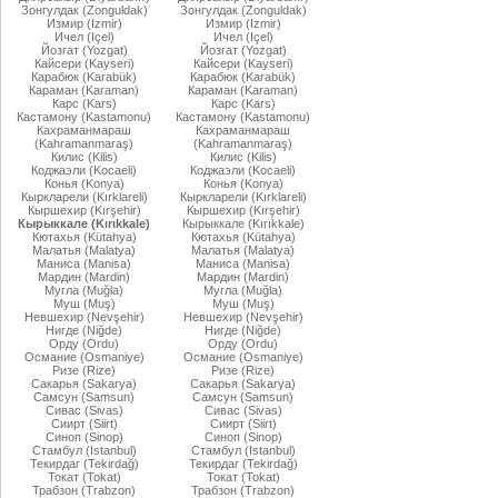
Зонгулдак (Zonguldak)
Зонгулдак (Zonguldak)
Измир (Izmir)
Измир (Izmir)
Ичел (Içel)
Ичел (Içel)
Йозгат (Yozgat)
Йозгат (Yozgat)
Кайсери (Kayseri)
Кайсери (Kayseri)
Карабюк (Karabük)
Карабюк (Karabük)
Караман (Karaman)
Караман (Karaman)
Карс (Kars)
Карс (Kars)
Кастамону (Kastamonu)
Кастамону (Kastamonu)
Кахраманмараш
Кахраманмараш
(Kahramanmaraş)
(Kahramanmaraş)
Килис (Kilis)
Килис (Kilis)
Коджаэли (Kocaeli)
Коджаэли (Kocaeli)
Конья (Konya)
Конья (Konya)
Кыркларели (Kırklareli)
Кыркларели (Kırklareli)
Кыршехир (Kırşehir)
Кыршехир (Kırşehir)
Кырыккале (Kırıkkale)
Кырыккале (Kırıkkale)
Кютахья (Kütahya)
Кютахья (Kütahya)
Малатья (Malatya)
Малатья (Malatya)
Маниса (Manisa)
Маниса (Manisa)
Мардин (Mardin)
Мардин (Mardin)
Мугла (Muğla)
Мугла (Muğla)
Муш (Muş)
Муш (Muş)
Невшехир (Nevşehir)
Невшехир (Nevşehir)
Нигде (Niğde)
Нигде (Niğde)
Орду (Ordu)
Орду (Ordu)
Османие (Osmaniye)
Османие (Osmaniye)
Ризе (Rize)
Ризе (Rize)
Сакарья (Sakarya)
Сакарья (Sakarya)
Самсун (Samsun)
Самсун (Samsun)
Сивас (Sivas)
Сивас (Sivas)
Сиирт (Siirt)
Сиирт (Siirt)
Синоп (Sinop)
Синоп (Sinop)
Стамбул (Istanbul)
Стамбул (Istanbul)
Текирдаг (Tekirdağ)
Текирдаг (Tekirdağ)
Токат (Tokat)
Токат (Tokat)
Трабзон (Trabzon)
Трабзон (Trabzon)