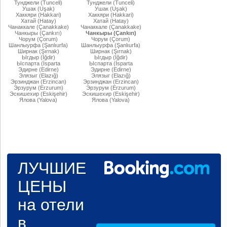
Тунджели (Tunceli)
Тунджели (Tunceli)
Ушак (Uşak)
Ушак (Uşak)
Хаккяри (Hakkari)
Хаккяри (Hakkari)
Хатай (Hatay)
Хатай (Hatay)
Чанаккале (Çanakkake)
Чанаккале (Çanakkake)
Чанкыры (Çankırı)
Чанкыры (Çankırı)
Чорум (Çorum)
Чорум (Çorum)
Шанлыурфа (Şanlıurfa)
Шанлыурфа (Şanlıurfa)
Ширнак (Şırnak)
Ширнак (Şırnak)
Ыгдыр (Iğdir)
Ыгдыр (Iğdir)
Ыспарта (İsparta
Ыспарта (İsparta
Эдирне (Edirne)
Эдирне (Edirne)
Элязыг (Elazığ)
Элязыг (Elazığ)
Эрзинджан (Erzincan)
Эрзинджан (Erzincan)
Эрзурум (Erzurum)
Эрзурум (Erzurum)
Эскишехир (Eskişehir)
Эскишехир (Eskişehir)
Ялова (Yalova)
Ялова (Yalova)
ЛУЧШИЕ
ЦЕНЫ
на отели
в