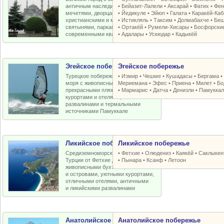
античным наследием, османскими
•
Бейазит-Лалели
•
Аксарай
•
Фатих
•
Фен
мечетями, дворцами, крепостями,
•
Йедикуле
•
Эйюп
•
Галата
•
Каракёй-Ка
христианскими и мусульманскими
•
Истикляль
•
Таксим
•
Долмабахче
•
Беш
святынями, парками, старыми и
•
Ортакёй
•
Румели-Xисары
•
Босфорски
современными кварталами
•
Адалары
•
Ускюдар
•
Кадыкёй
Эгейское побережье
Эгейское побережье
Турецкое побережье Эгейского
•
Измир
•
Чешме
•
Кушадасы
•
Бергама
моря с живописными бухтами,
Мериемана
•
Эфес
•
Приена
•
Милет
•
Бо
прекрасными пляжами, отличными
•
Мармарис
•
Датча
•
Денизли
•
Памуккал
курортами и отелями, античными
развалинами и термальными
источниками Памуккале
Ликийское побережье
Ликийское побережье
Средиземноморское побережье
•
Фетхие
•
Олюдениз
•
Каякёй
•
Саклыкен
Турции от Фетхие до Кемера с
•
Пынара
•
Ксанф
•
Летоон
живописными бухтами, пляжами
и островами, уютными курортами,
отличными отелями, античными
и ликийскими развалинами
Анатолийское побережье
Анатолийское побережье