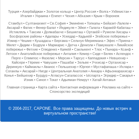
Турция
•
Азербайджан
•
Золотое кольцо
•
Центр.Россия
•
Волга
•
Узбекистан
•
Италия
•
Украина
•
Египет
•
Чехия
•
Абхазия
•
Крым
•
Воронеж
Стамбул
•
Султанахмет
•
Св.София
•
Эминёню
•
Топкапы
•
Бейазит-Лалели
•
Аксарай
•
Фатих
•
Фенер-Балат
•
Йедикуле
•
Эйюп
•
Галата
•
Каракёй-Кабаташ
•
Истикляль
•
Таксим
•
Долмабахче
•
Бешикташ
•
Ортакёй
•
Румели-Хисары
•
Босфорские районы
•
Адалары
•
Ускюдар
•
Кадыкёй
•
Эгейское побережье
•
Измир
•
Чешме
•
Кушадасы
•
Бергама
•
Сельчук-Мериемана
•
Эфес
•
Приена
•
Милет
•
Дидим
•
Бодрум
•
Мармарис
•
Датча
•
Денизли
•
Памуккале
•
Ликийское
побережье
•
Фетхие
•
Олюдениз
•
Каякёй
•
Саклыкент
•
Тлос
•
Пынара
•
Ксанф
•
Летоон
•
Анатолийское побережье
•
Анталия
•
Кемер
•
Сиде
•
Белек
•
Аспендос
•
Перге
•
Олимпос
•
Фазелис
•
Мерсин
•
Тарсус
•
Каппадокия
•
Невшехир
•
Кайсери
•
Гёреме
•
Чавушин
•
Пашабаг
•
Зельве
•
Учхисар
•
Ортахисар
•
Деринкую
•
Каймаклы
•
Аванос
•
Гюльшехир
•
Юргюп
•
Мустафапаша
•
Ихлара
•
Соганлы
•
Аксарай
•
Нигде
•
Центральная Анатолия
•
Анкара
•
Афьонкарахисар
•
Конья
•
Бейшехир
•
Бурдур
•
Агласун-Сагалассос
•
Ыспарта
•
Эгридир
•
Сакарья
•
Изник
•
Синоп
•
Токат
•
Адыяман-Немрут
•
Хатай-Антакья
Главная страница
•
Карта сайта
•
Контактная информация
•
Реклама на сайте
•
Спонсорство экспедиций
© 2004-2017, CAPONE. Все права защищены.
До новых встреч в
виртуальном пространстве!