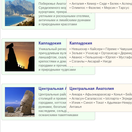
Побережье Анатолийской бухты
•
Анталия
•
Кемер
•
Сиде
•
Белек
•
Аспен
Средиземного моря с отличными
•
Олимпос
•
Фазелис
•
Мерсин
•
Тарсус
курортами, прекрасными пляжами,
уютными и роскошными отелями,
античными и ликийскими руинами
и природными красотами
Каппадокия
Каппадокия
Уникальный регион Турции с
•
Невшехир
•
Кайсери
•
Гёреме
•
Чавуши
причудливым вулканическим
•
Зельве
•
Учхисар
•
Ортахисар
•
Деринк
ланшафтом, скальными церквями,
•
Аванос
•
Гюльшехир
•
Юргюп
•
Мустаф
крепостями и домами, пещерными
•
Соганлы
•
Аксарай
•
Нигде
городами и прочими рукотворными
и природными чудесами
Центральная Анатолия
Центральная Анатолия
Центральные районы Турции со
•
Анкара
•
Афьонкарахисар
•
Конья
•
Бей
столицей и провинциальными
•
Агласун-Сагалассос
•
Ыспарта
•
Эгрид
городами, хеттскими и античными
•
Изник
•
Синоп
•
Токат
•
Адыяман-Немру
руинами, богатым византийским
Антакья
наследием, сельджукскими и
османскими памятниками