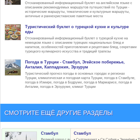
Отсканированный информационный буклет на английском языке с
описанием рекомендуемых маршрутов путешествий по Турции -
исторические маршруты, тематические и культурные маршруты,
античные и раннехристианские памятные места
Туристический
буклет о турецкой кухне
и культуре
еды
Отсканированный информационный буклет о турецкой кухне на
немецком языке с описанием турецких национальных блюд и
напитков, особенностей приготовления и рецептами блюд, секретами
турецкого кулинарного искусства и традиций трапезы
Погода в Турции
- Стамбул, Эгейское побережье,
Анталия, Каппадокия, Эрзурум
Туристический прогноз погоды в основных городах и регионах
Турции, климатическая и погодная карта Турции, погода в Стамбуле,
погода в Измире, погода в Бодруме, погода в Мармарисе, погода в
Анталии, погода в Эрзуруме, климат Турции
СМОТРИТЕ ЕЩЁ ДРУГИЕ РАЗДЕЛЫ
Стамбул
Стамбул
Великий город с византийским и
•
Султанахмет
•
Св.София
•
Эминёню
•
Т