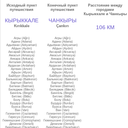
Исходный пункт
Конечный пункт
Расстояние между
путешествия
путешествия
городами
Кырыккале и Чанкыры
КЫРЫККАЛЕ
ЧАНКЫРЫ
Kırıkkale
Çankırı
106 КМ
Агры (Ağrı)
Агры (Ağrı)
Адана (Adana)
Адана (Adana)
Адыяман (Adıyaman)
Адыяман (Adıyaman)
Айдын (Aydın)
Айдын (Aydın)
Аксарай (Aksaray)
Аксарай (Aksaray)
Амасья (Amasya)
Амасья (Amasya)
Анкара (Ankara)
Анкара (Ankara)
Анталия (Antalya)
Анталия (Antalya)
Ардахан (Ardahan)
Ардахан (Ardahan)
Артвин (Artvin)
Артвин (Artvin)
Афьон (Afyon)
Афьон (Afyon)
Байбурт (Bayburt)
Байбурт (Bayburt)
Балыкесир (Balıkesir)
Балыкесир (Balıkesir)
Бартын (Bartın)
Бартын (Bartın)
Батман (Batman)
Батман (Batman)
Биледжик (Bilecik)
Биледжик (Bilecik)
Бингёль (Bingöl)
Бингёль (Bingöl)
Битлис (Bitlis)
Битлис (Bitlis)
Болу (Bolu)
Болу (Bolu)
Бурдур (Burdur)
Бурдур (Burdur)
Бурса (Bursa)
Бурса (Bursa)
Ван (Van)
Ван (Van)
Газиантеп (Gaziantep)
Газиантеп (Gaziantep)
Гиресун (Giresun)
Гиресун (Giresun)
Гюмюшхане (Gümüşhane)
Гюмюшхане (Gümüşhane)
Денизли (Denizli)
Денизли (Denizli)
Диярбакыр (Diyarbakır)
Диярбакыр (Diyarbakır)