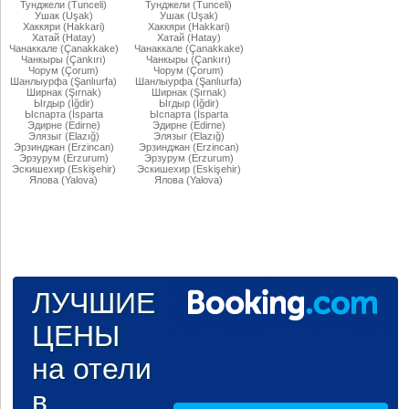
Тунджели (Tunceli)
Тунджели (Tunceli)
Ушак (Uşak)
Ушак (Uşak)
Хаккяри (Hakkari)
Хаккяри (Hakkari)
Хатай (Hatay)
Хатай (Hatay)
Чанаккале (Çanakkake)
Чанаккале (Çanakkake)
Чанкыры (Çankırı)
Чанкыры (Çankırı)
Чорум (Çorum)
Чорум (Çorum)
Шанлыурфа (Şanlıurfa)
Шанлыурфа (Şanlıurfa)
Ширнак (Şırnak)
Ширнак (Şırnak)
Ыгдыр (Iğdir)
Ыгдыр (Iğdir)
Ыспарта (İsparta
Ыспарта (İsparta
Эдирне (Edirne)
Эдирне (Edirne)
Элязыг (Elazığ)
Элязыг (Elazığ)
Эрзинджан (Erzincan)
Эрзинджан (Erzincan)
Эрзурум (Erzurum)
Эрзурум (Erzurum)
Эскишехир (Eskişehir)
Эскишехир (Eskişehir)
Ялова (Yalova)
Ялова (Yalova)
ЛУЧШИЕ
ЦЕНЫ
на отели
в