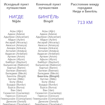
Исходный пункт
Конечный пункт
Расстояние между
путешествия
путешествия
городами
Нигде и Бингёль
НИГДЕ
БИНГЁЛЬ
Niğde
Bingöl
713 КМ
Агры (Ağrı)
Агры (Ağrı)
Адана (Adana)
Адана (Adana)
Адыяман (Adıyaman)
Адыяман (Adıyaman)
Айдын (Aydın)
Айдын (Aydın)
Аксарай (Aksaray)
Аксарай (Aksaray)
Амасья (Amasya)
Амасья (Amasya)
Анкара (Ankara)
Анкара (Ankara)
Анталия (Antalya)
Анталия (Antalya)
Ардахан (Ardahan)
Ардахан (Ardahan)
Артвин (Artvin)
Артвин (Artvin)
Афьон (Afyon)
Афьон (Afyon)
Байбурт (Bayburt)
Байбурт (Bayburt)
Балыкесир (Balıkesir)
Балыкесир (Balıkesir)
Бартын (Bartın)
Бартын (Bartın)
Батман (Batman)
Батман (Batman)
Биледжик (Bilecik)
Биледжик (Bilecik)
Бингёль (Bingöl)
Бингёль (Bingöl)
Битлис (Bitlis)
Битлис (Bitlis)
Болу (Bolu)
Болу (Bolu)
Бурдур (Burdur)
Бурдур (Burdur)
Бурса (Bursa)
Бурса (Bursa)
Ван (Van)
Ван (Van)
Газиантеп (Gaziantep)
Газиантеп (Gaziantep)
Гиресун (Giresun)
Гиресун (Giresun)
Гюмюшхане (Gümüşhane)
Гюмюшхане (Gümüşhane)
Денизли (Denizli)
Денизли (Denizli)
Диярбакыр (Diyarbakır)
Диярбакыр (Diyarbakır)