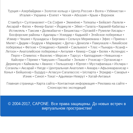
Турция
•
Азербайджан
•
Золотое кольцо
•
Центр.Россия
•
Волга
•
Узбекистан
•
Италия
•
Украина
•
Египет
•
Чехия
•
Абхазия
•
Крым
•
Воронеж
Стамбул
•
Султанахмет
•
Св.София
•
Эминёню
•
Топкапы
•
Бейазит-Лалели
•
Аксарай
•
Фатих
•
Фенер-Балат
•
Йедикуле
•
Эйюп
•
Галата
•
Каракёй-Кабаташ
•
Истикляль
•
Таксим
•
Долмабахче
•
Бешикташ
•
Ортакёй
•
Румели-Хисары
•
Босфорские районы
•
Адалары
•
Ускюдар
•
Кадыкёй
•
Эгейское побережье
•
Измир
•
Чешме
•
Кушадасы
•
Бергама
•
Сельчук-Мериемана
•
Эфес
•
Приена
•
Милет
•
Дидим
•
Бодрум
•
Мармарис
•
Датча
•
Денизли
•
Памуккале
•
Ликийское
побережье
•
Фетхие
•
Олюдениз
•
Каякёй
•
Саклыкент
•
Тлос
•
Пынара
•
Ксанф
•
Летоон
•
Анатолийское побережье
•
Анталия
•
Кемер
•
Сиде
•
Белек
•
Аспендос
•
Перге
•
Олимпос
•
Фазелис
•
Мерсин
•
Тарсус
•
Каппадокия
•
Невшехир
•
Кайсери
•
Гёреме
•
Чавушин
•
Пашабаг
•
Зельве
•
Учхисар
•
Ортахисар
•
Деринкую
•
Каймаклы
•
Аванос
•
Гюльшехир
•
Юргюп
•
Мустафапаша
•
Ихлара
•
Соганлы
•
Аксарай
•
Нигде
•
Центральная Анатолия
•
Анкара
•
Афьонкарахисар
•
Конья
•
Бейшехир
•
Бурдур
•
Агласун-Сагалассос
•
Ыспарта
•
Эгридир
•
Сакарья
•
Изник
•
Синоп
•
Токат
•
Адыяман-Немрут
•
Хатай-Антакья
Главная страница
•
Карта сайта
•
Контактная информация
•
Реклама на сайте
•
Спонсорство экспедиций
© 2004-2017, CAPONE. Все права защищены.
До новых встреч в
виртуальном пространстве!