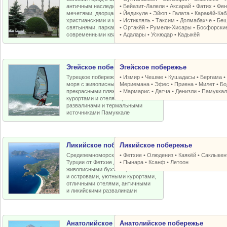
античным наследием, османскими
•
Бейазит-Лалели
•
Аксарай
•
Фатих
•
Фен
мечетями, дворцами, крепостями,
•
Йедикуле
•
Эйюп
•
Галата
•
Каракёй-Ка
христианскими и мусульманскими
•
Истикляль
•
Таксим
•
Долмабахче
•
Беш
святынями, парками, старыми и
•
Ортакёй
•
Румели-Xисары
•
Босфорски
современными кварталами
•
Адалары
•
Ускюдар
•
Кадыкёй
Эгейское побережье
Эгейское побережье
Турецкое побережье Эгейского
•
Измир
•
Чешме
•
Кушадасы
•
Бергама
моря с живописными бухтами,
Мериемана
•
Эфес
•
Приена
•
Милет
•
Бо
прекрасными пляжами, отличными
•
Мармарис
•
Датча
•
Денизли
•
Памуккал
курортами и отелями, античными
развалинами и термальными
источниками Памуккале
Ликийское побережье
Ликийское побережье
Средиземноморское побережье
•
Фетхие
•
Олюдениз
•
Каякёй
•
Саклыкен
Турции от Фетхие до Кемера с
•
Пынара
•
Ксанф
•
Летоон
живописными бухтами, пляжами
и островами, уютными курортами,
отличными отелями, античными
и ликийскими развалинами
Анатолийское побережье
Анатолийское побережье