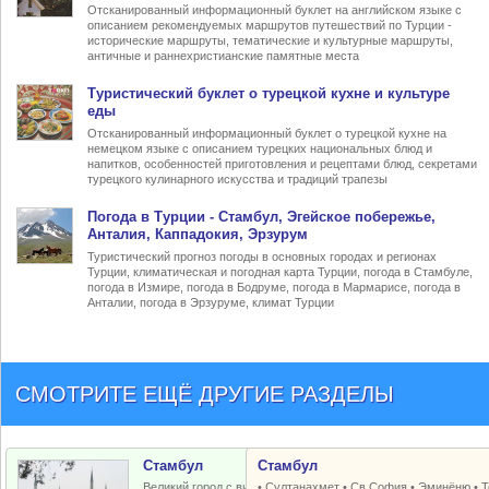
Отсканированный информационный буклет на английском языке с
описанием рекомендуемых маршрутов путешествий по Турции -
исторические маршруты, тематические и культурные маршруты,
античные и раннехристианские памятные места
Туристический
буклет о турецкой кухне
и культуре
еды
Отсканированный информационный буклет о турецкой кухне на
немецком языке с описанием турецких национальных блюд и
напитков, особенностей приготовления и рецептами блюд, секретами
турецкого кулинарного искусства и традиций трапезы
Погода в Турции
- Стамбул, Эгейское побережье,
Анталия, Каппадокия, Эрзурум
Туристический прогноз погоды в основных городах и регионах
Турции, климатическая и погодная карта Турции, погода в Стамбуле,
погода в Измире, погода в Бодруме, погода в Мармарисе, погода в
Анталии, погода в Эрзуруме, климат Турции
СМОТРИТЕ ЕЩЁ ДРУГИЕ РАЗДЕЛЫ
Стамбул
Стамбул
Великий город с византийским и
•
Султанахмет
•
Св.София
•
Эминёню
•
Т