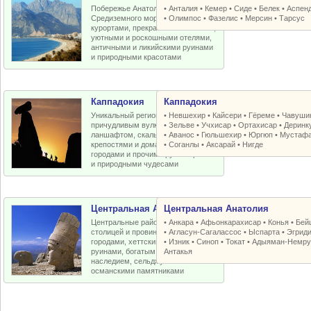
Побережье Анатолийской бухты
•
Анталия
•
Кемер
•
Сиде
•
Белек
•
Аспен
Средиземного моря с отличными
•
Олимпос
•
Фазелис
•
Мерсин
•
Тарсус
курортами, прекрасными пляжами,
уютными и роскошными отелями,
античными и ликийскими руинами
и природными красотами
Каппадокия
Каппадокия
Уникальный регион Турции с
•
Невшехир
•
Кайсери
•
Гёреме
•
Чавуши
причудливым вулканическим
•
Зельве
•
Учхисар
•
Ортахисар
•
Деринк
ланшафтом, скальными церквями,
•
Аванос
•
Гюльшехир
•
Юргюп
•
Мустаф
крепостями и домами, пещерными
•
Соганлы
•
Аксарай
•
Нигде
городами и прочими рукотворными
и природными чудесами
Центральная Анатолия
Центральная Анатолия
Центральные районы Турции со
•
Анкара
•
Афьонкарахисар
•
Конья
•
Бей
столицей и провинциальными
•
Агласун-Сагалассос
•
Ыспарта
•
Эгрид
городами, хеттскими и античными
•
Изник
•
Синоп
•
Токат
•
Адыяман-Немру
руинами, богатым византийским
Антакья
наследием, сельджукскими и
османскими памятниками