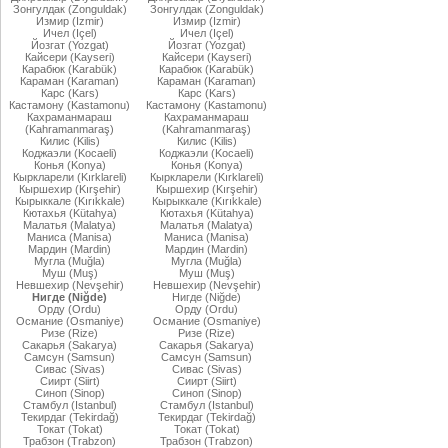
Зонгулдак (Zonguldak)
Зонгулдак (Zonguldak)
Измир (Izmir)
Измир (Izmir)
Ичел (Içel)
Ичел (Içel)
Йозгат (Yozgat)
Йозгат (Yozgat)
Кайсери (Kayseri)
Кайсери (Kayseri)
Карабюк (Karabük)
Карабюк (Karabük)
Караман (Karaman)
Караман (Karaman)
Карс (Kars)
Карс (Kars)
Кастамону (Kastamonu)
Кастамону (Kastamonu)
Кахраманмараш
Кахраманмараш
(Kahramanmaraş)
(Kahramanmaraş)
Килис (Kilis)
Килис (Kilis)
Коджаэли (Kocaeli)
Коджаэли (Kocaeli)
Конья (Konya)
Конья (Konya)
Кыркларели (Kırklareli)
Кыркларели (Kırklareli)
Кыршехир (Kırşehir)
Кыршехир (Kırşehir)
Кырыккале (Kırıkkale)
Кырыккале (Kırıkkale)
Кютахья (Kütahya)
Кютахья (Kütahya)
Малатья (Malatya)
Малатья (Malatya)
Маниса (Manisa)
Маниса (Manisa)
Мардин (Mardin)
Мардин (Mardin)
Мугла (Muğla)
Мугла (Muğla)
Муш (Muş)
Муш (Muş)
Невшехир (Nevşehir)
Невшехир (Nevşehir)
Нигде (Niğde)
Нигде (Niğde)
Орду (Ordu)
Орду (Ordu)
Османие (Osmaniye)
Османие (Osmaniye)
Ризе (Rize)
Ризе (Rize)
Сакарья (Sakarya)
Сакарья (Sakarya)
Самсун (Samsun)
Самсун (Samsun)
Сивас (Sivas)
Сивас (Sivas)
Сиирт (Siirt)
Сиирт (Siirt)
Синоп (Sinop)
Синоп (Sinop)
Стамбул (Istanbul)
Стамбул (Istanbul)
Текирдаг (Tekirdağ)
Текирдаг (Tekirdağ)
Токат (Tokat)
Токат (Tokat)
Трабзон (Trabzon)
Трабзон (Trabzon)