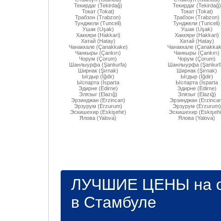
Текирдаг (Tekirdağ)
Текирдаг (Tekirdağ)
Токат (Tokat)
Токат (Tokat)
Трабзон (Trabzon)
Трабзон (Trabzon)
Тунджели (Tunceli)
Тунджели (Tunceli)
Ушак (Uşak)
Ушак (Uşak)
Хаккяри (Hakkari)
Хаккяри (Hakkari)
Хатай (Hatay)
Хатай (Hatay)
Чанаккале (Çanakkake)
Чанаккале (Çanakkak
Чанкыры (Çankırı)
Чанкыры (Çankırı)
Чорум (Çorum)
Чорум (Çorum)
Шанлыурфа (Şanlıurfa)
Шанлыурфа (Şanlıurf
Ширнак (Şırnak)
Ширнак (Şırnak)
Ыгдыр (Iğdir)
Ыгдыр (Iğdir)
Ыспарта (İsparta
Ыспарта (İsparta
Эдирне (Edirne)
Эдирне (Edirne)
Элязыг (Elazığ)
Элязыг (Elazığ)
Эрзинджан (Erzincan)
Эрзинджан (Erzincan
Эрзурум (Erzurum)
Эрзурум (Erzurum)
Эскишехир (Eskişehir)
Эскишехир (Eskişehi
Ялова (Yalova)
Ялова (Yalova)
ЛУЧШИЕ ЦЕНЫ на о
в Стамбуле