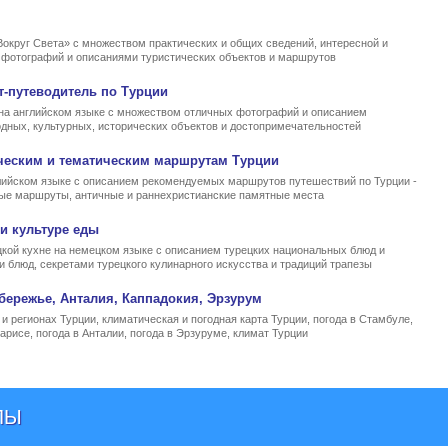
Вокруг Света» с множеством практических и общих сведений, интересной и
, фотографий и описаниями туристических объектов и маршрутов
т-путеводитель по Турции
на английском языке с множеством отличных фотографий и описанием
родных, культурных, исторических объектов и достопримечательностей
ческим и тематическим маршрутам Турции
ийском языке с описанием рекомендуемых маршрутов путешествий по Турции -
ные маршруты, античные и раннехристианские памятные места
и культуре еды
кой кухне на немецком языке с описанием турецких национальных блюд и
и блюд, секретами турецкого кулинарного искусства и традиций трапезы
бережье, Анталия, Каппадокия, Эрзурум
и регионах Турции, климатическая и погодная карта Турции, погода в Стамбуле,
арисе, погода в Анталии, погода в Эрзуруме, климат Турции
ЛЫ