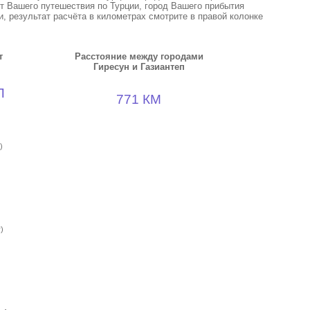
кт Вашего путешествия по Турции, город Вашего прибытия
, результат расчёта в километрах смотрите в правой колонке
т
Расстояние между городами
Гиресун и Газиантеп
П
771 КМ
)
)