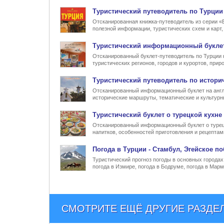
Туристический
путеводитель по Турции
Отсканированная книжка-путеводитель из серии «
полезной информации, туристических схем и карт
Туристический информационный
букле
Отсканированный буклет-путеводитель по Турции 
туристических регионов, городов и курортов, при
Туристический
путеводитель по истори
Отсканированный информационный буклет на англ
исторические маршруты, тематические и культур
Туристический
буклет о турецкой кухне
Отсканированный информационный буклет о турец
напитков, особенностей приготовления и рецептам
Погода в Турции
- Стамбул, Эгейское по
Туристический прогноз погоды в основных городах 
погода в Измире, погода в Бодруме, погода в Марм
СМОТРИТЕ ЕЩЁ ДРУГИЕ РАЗДЕ