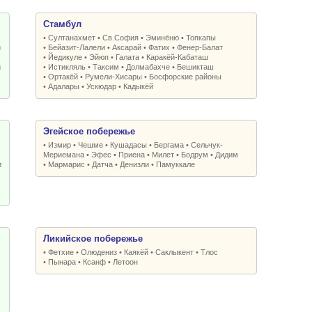
Стамбул
•
Султанахмет
•
Св.София
•
Эминёню
•
Топкапы
и
•
Бейазит-Лалели
•
Аксарай
•
Фатих
•
Фенер-Балат
•
Йедикуле
•
Эйюп
•
Галата
•
Каракёй-Кабаташ
и
•
Истикляль
•
Таксим
•
Долмабахче
•
Бешикташ
•
Ортакёй
•
Румели-Xисары
•
Босфорские районы
•
Адалары
•
Ускюдар
•
Кадыкёй
Эгейское побережье
•
Измир
•
Чешме
•
Кушадасы
•
Бергама
•
Сельчук-
Мериемана
•
Эфес
•
Приена
•
Милет
•
Бодрум
•
Дидим
и
•
Мармарис
•
Датча
•
Денизли
•
Памуккале
Ликийское побережье
•
Фетхие
•
Олюдениз
•
Каякёй
•
Саклыкент
•
Тлос
•
Пынара
•
Ксанф
•
Летоон