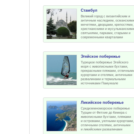
Стамбул
Великий город с византийским и
античным наследием, османским
мечетями, дворцами, крепостями,
христианскими и мусульманским
святынями, парками, старыми и
современными кварталами
Эгейское побережье
Турецкое побережье Эгейского
моря с живописными бухтами,
прекрасными пляжами, отличным
курортами и отелями, античными
развалинами и термальными
источниками Памуккале
Ликийское побережье
Средиземноморское побережье
Турции от Фетхие до Кемера с
живописными бухтами, пляжами
и островами, уютными курортами,
отличными отелями, античными
и ликийскими развалинами