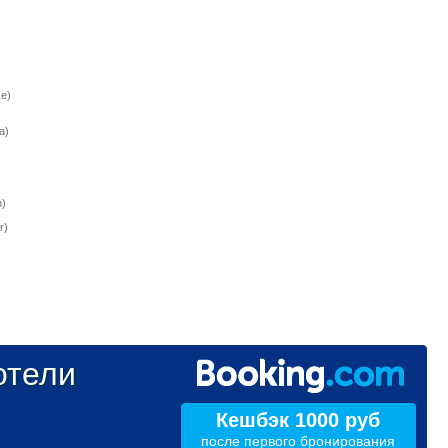
e)
a)
)
r)
тели
Кешбэк 1000 руб
после первого бронирования