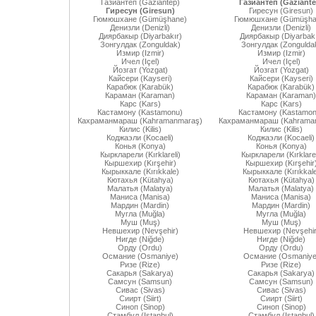
Газиантеп (Gaziantep)
Газиантеп (Gaziante
Гиресун (Giresun)
Гиресун (Giresun)
Гюмюшхане (Gümüşhane)
Гюмюшхане (Gümüşha
Денизли (Denizli)
Денизли (Denizli)
Диярбакыр (Diyarbakır)
Диярбакыр (Diyarbakı
Зонгулдак (Zonguldak)
Зонгулдак (Zongulda
Измир (Izmir)
Измир (Izmir)
Ичел (Içel)
Ичел (Içel)
Йозгат (Yozgat)
Йозгат (Yozgat)
Кайсери (Kayseri)
Кайсери (Kayseri)
Карабюк (Karabük)
Карабюк (Karabük)
Караман (Karaman)
Караман (Karaman)
Карс (Kars)
Карс (Kars)
Кастамону (Kastamonu)
Кастамону (Kastamon
Кахраманмараш (Kahramanmaraş)
Кахраманмараш (Kahrama
Килис (Kilis)
Килис (Kilis)
Коджаэли (Kocaeli)
Коджаэли (Kocaeli)
Конья (Konya)
Конья (Konya)
Кыркларели (Kırklareli)
Кыркларели (Kırklarel
Кыршехир (Kırşehir)
Кыршехир (Kırşehir
Кырыккале (Kırıkkale)
Кырыккале (Kırıkkal
Кютахья (Kütahya)
Кютахья (Kütahya)
Малатья (Malatya)
Малатья (Malatya)
Маниса (Manisa)
Маниса (Manisa)
Мардин (Mardin)
Мардин (Mardin)
Мугла (Muğla)
Мугла (Muğla)
Муш (Muş)
Муш (Muş)
Невшехир (Nevşehir)
Невшехир (Nevşehir
Нигде (Niğde)
Нигде (Niğde)
Орду (Ordu)
Орду (Ordu)
Османие (Osmaniye)
Османие (Osmaniye
Ризе (Rize)
Ризе (Rize)
Сакарья (Sakarya)
Сакарья (Sakarya)
Самсун (Samsun)
Самсун (Samsun)
Сивас (Sivas)
Сивас (Sivas)
Сиирт (Siirt)
Сиирт (Siirt)
Синоп (Sinop)
Синоп (Sinop)
Стамбул (Istanbul)
Стамбул (Istanbul)