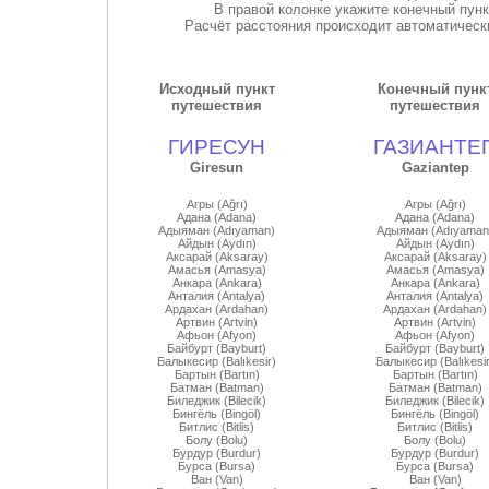
В правой колонке укажите конечный пун
Расчёт расстояния происходит автоматически
Исходный пункт
Конечный пунк
путешествия
путешествия
ГИРЕСУН
ГАЗИАНТЕ
Giresun
Gaziantep
Агры (Ağrı)
Агры (Ağrı)
Адана (Adana)
Адана (Adana)
Адыяман (Adıyaman)
Адыяман (Adıyaman
Айдын (Aydın)
Айдын (Aydın)
Аксарай (Aksaray)
Аксарай (Aksaray)
Амасья (Amasya)
Амасья (Amasya)
Анкара (Ankara)
Анкара (Ankara)
Анталия (Antalya)
Анталия (Antalya)
Ардахан (Ardahan)
Ардахан (Ardahan)
Артвин (Artvin)
Артвин (Artvin)
Афьон (Afyon)
Афьон (Afyon)
Байбурт (Bayburt)
Байбурт (Bayburt)
Балыкесир (Balıkesir)
Балыкесир (Balıkesir
Бартын (Bartın)
Бартын (Bartın)
Батман (Batman)
Батман (Batman)
Биледжик (Bilecik)
Биледжик (Bilecik)
Бингёль (Bingöl)
Бингёль (Bingöl)
Битлис (Bitlis)
Битлис (Bitlis)
Болу (Bolu)
Болу (Bolu)
Бурдур (Burdur)
Бурдур (Burdur)
Бурса (Bursa)
Бурса (Bursa)
Ван (Van)
Ван (Van)