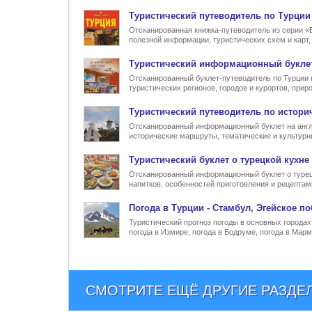
Туристический
путеводитель по Турции
Отсканированная книжка-путеводитель из серии «
полезной информации, туристических схем и карт
Туристический информационный
букле
Отсканированный буклет-путеводитель по Турции 
туристических регионов, городов и курортов, при
Туристический
путеводитель по истори
Отсканированный информационный буклет на англ
исторические маршруты, тематические и культур
Туристический
буклет о турецкой кухне
Отсканированный информационный буклет о турец
напитков, особенностей приготовления и рецептам
Погода в Турции
- Стамбул, Эгейское по
Туристический прогноз погоды в основных городах 
погода в Измире, погода в Бодруме, погода в Марм
СМОТРИТЕ ЕЩЁ ДРУГИЕ РАЗДЕ