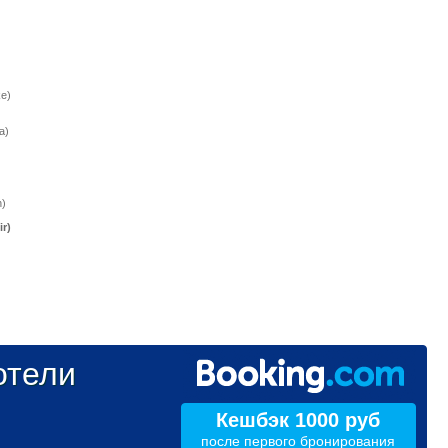
e)
a)
)
r)
тели
Кешбэк 1000 руб
после первого бронирования