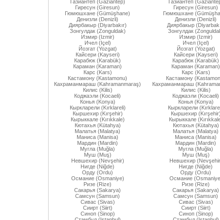
Газиантеп (Gaziantep)
Газиантеп (Gaziante
Гиресун (Giresun)
Гиресун (Giresun)
Гюмюшхане (Gümüşhane)
Гюмюшхане (Gümüşha
Денизли (Denizli)
Денизли (Denizli)
Диярбакыр (Diyarbakır)
Диярбакыр (Diyarbakı
Зонгулдак (Zonguldak)
Зонгулдак (Zongulda
Измир (Izmir)
Измир (Izmir)
Ичел (Içel)
Ичел (Içel)
Йозгат (Yozgat)
Йозгат (Yozgat)
Кайсери (Kayseri)
Кайсери (Kayseri)
Карабюк (Karabük)
Карабюк (Karabük)
Караман (Karaman)
Караман (Karaman)
Карс (Kars)
Карс (Kars)
Кастамону (Kastamonu)
Кастамону (Kastamon
Кахраманмараш (Kahramanmaraş)
Кахраманмараш (Kahrama
Килис (Kilis)
Килис (Kilis)
Коджаэли (Kocaeli)
Коджаэли (Kocaeli)
Конья (Konya)
Конья (Konya)
Кыркларели (Kırklareli)
Кыркларели (Kırklarel
Кыршехир (Kırşehir)
Кыршехир (Kırşehir
Кырыккале (Kırıkkale)
Кырыккале (Kırıkkal
Кютахья (Kütahya)
Кютахья (Kütahya)
Малатья (Malatya)
Малатья (Malatya)
Маниса (Manisa)
Маниса (Manisa)
Мардин (Mardin)
Мардин (Mardin)
Мугла (Muğla)
Мугла (Muğla)
Муш (Muş)
Муш (Muş)
Невшехир (Nevşehir)
Невшехир (Nevşehir
Нигде (Niğde)
Нигде (Niğde)
Орду (Ordu)
Орду (Ordu)
Османие (Osmaniye)
Османие (Osmaniye
Ризе (Rize)
Ризе (Rize)
Сакарья (Sakarya)
Сакарья (Sakarya)
Самсун (Samsun)
Самсун (Samsun)
Сивас (Sivas)
Сивас (Sivas)
Сиирт (Siirt)
Сиирт (Siirt)
Синоп (Sinop)
Синоп (Sinop)
Стамбул (Istanbul)
Стамбул (Istanbul)