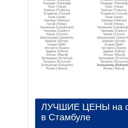
Текирдаг (Tekirdağ)
Текирдаг (Tekirdağ)
Токат (Tokat)
Токат (Tokat)
Трабзон (Trabzon)
Трабзон (Trabzon)
Тунджели (Tunceli)
Тунджели (Tunceli)
Ушак (Uşak)
Ушак (Uşak)
Хаккяри (Hakkari)
Хаккяри (Hakkari)
Хатай (Hatay)
Хатай (Hatay)
Чанаккале (Çanakkake)
Чанаккале (Çanakkak
Чанкыры (Çankırı)
Чанкыры (Çankırı)
Чорум (Çorum)
Чорум (Çorum)
Шанлыурфа (Şanlıurfa)
Шанлыурфа (Şanlıurf
Ширнак (Şırnak)
Ширнак (Şırnak)
Ыгдыр (Iğdir)
Ыгдыр (Iğdir)
Ыспарта (İsparta
Ыспарта (İsparta
Эдирне (Edirne)
Эдирне (Edirne)
Элязыг (Elazığ)
Элязыг (Elazığ)
Эрзинджан (Erzincan)
Эрзинджан (Erzincan
Эрзурум (Erzurum)
Эрзурум (Erzurum)
Эскишехир (Eskişehir)
Эскишехир (Eskişehi
Ялова (Yalova)
Ялова (Yalova)
ЛУЧШИЕ ЦЕНЫ на о
в Стамбуле