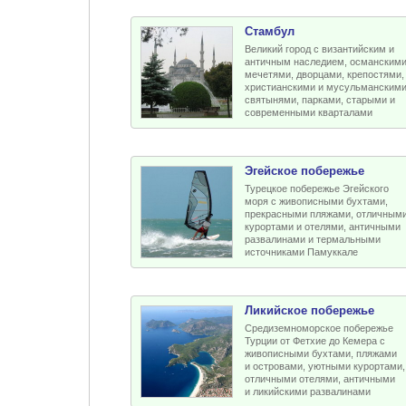
Стамбул
Великий город с византийским и
античным наследием, османским
мечетями, дворцами, крепостями,
христианскими и мусульманским
святынями, парками, старыми и
современными кварталами
Эгейское побережье
Турецкое побережье Эгейского
моря с живописными бухтами,
прекрасными пляжами, отличным
курортами и отелями, античными
развалинами и термальными
источниками Памуккале
Ликийское побережье
Средиземноморское побережье
Турции от Фетхие до Кемера с
живописными бухтами, пляжами
и островами, уютными курортами,
отличными отелями, античными
и ликийскими развалинами