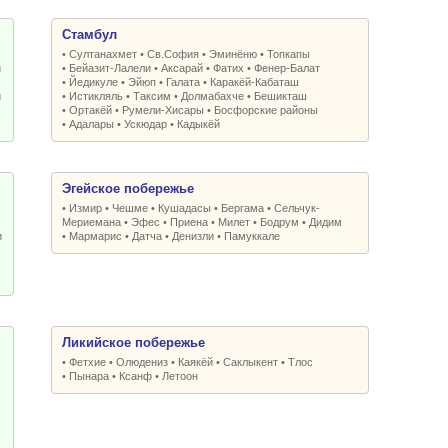
Стамбул
•
Султанахмет
•
Св.София
•
Эминёню
•
Топкапы
и
•
Бейазит-Лалели
•
Аксарай
•
Фатих
•
Фенер-Балат
•
Йедикуле
•
Эйюп
•
Галата
•
Каракёй-Кабаташ
и
•
Истикляль
•
Таксим
•
Долмабахче
•
Бешикташ
•
Ортакёй
•
Румели-Xисары
•
Босфорские районы
•
Адалары
•
Ускюдар
•
Кадыкёй
Эгейское побережье
•
Измир
•
Чешме
•
Кушадасы
•
Бергама
•
Сельчук-
Мериемана
•
Эфес
•
Приена
•
Милет
•
Бодрум
•
Дидим
и
•
Мармарис
•
Датча
•
Денизли
•
Памуккале
Ликийское побережье
•
Фетхие
•
Олюдениз
•
Каякёй
•
Саклыкент
•
Тлос
•
Пынара
•
Ксанф
•
Летоон