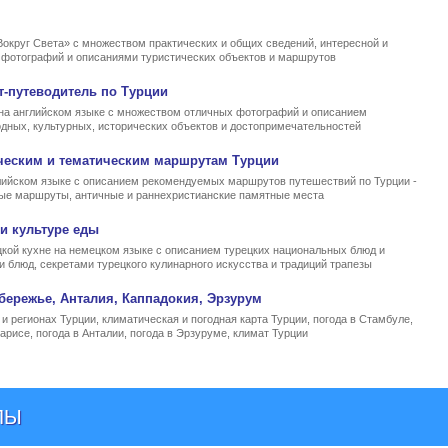
Вокруг Света» с множеством практических и общих сведений, интересной и
, фотографий и описаниями туристических объектов и маршрутов
т-путеводитель по Турции
на английском языке с множеством отличных фотографий и описанием
родных, культурных, исторических объектов и достопримечательностей
ческим и тематическим маршрутам Турции
ийском языке с описанием рекомендуемых маршрутов путешествий по Турции -
ные маршруты, античные и раннехристианские памятные места
и культуре еды
кой кухне на немецком языке с описанием турецких национальных блюд и
и блюд, секретами турецкого кулинарного искусства и традиций трапезы
бережье, Анталия, Каппадокия, Эрзурум
и регионах Турции, климатическая и погодная карта Турции, погода в Стамбуле,
арисе, погода в Анталии, погода в Эрзуруме, климат Турции
ЛЫ