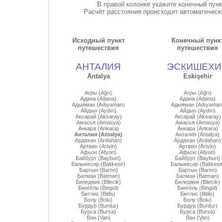
В правой колонке укажите конечный пун
Расчёт расстояния происходит автоматически
Исходный пункт
Конечный пунк
путешествия
путешествия
АНТАЛИЯ
ЭСКИШЕХИ
Antalya
Eskişehir
Агры (Ağrı)
Агры (Ağrı)
Адана (Adana)
Адана (Adana)
Адыяман (Adıyaman)
Адыяман (Adıyaman
Айдын (Aydın)
Айдын (Aydın)
Аксарай (Aksaray)
Аксарай (Aksaray)
Амасья (Amasya)
Амасья (Amasya)
Анкара (Ankara)
Анкара (Ankara)
Анталия (Antalya)
Анталия (Antalya)
Ардахан (Ardahan)
Ардахан (Ardahan)
Артвин (Artvin)
Артвин (Artvin)
Афьон (Afyon)
Афьон (Afyon)
Байбурт (Bayburt)
Байбурт (Bayburt)
Балыкесир (Balıkesir)
Балыкесир (Balıkesir
Бартын (Bartın)
Бартын (Bartın)
Батман (Batman)
Батман (Batman)
Биледжик (Bilecik)
Биледжик (Bilecik)
Бингёль (Bingöl)
Бингёль (Bingöl)
Битлис (Bitlis)
Битлис (Bitlis)
Болу (Bolu)
Болу (Bolu)
Бурдур (Burdur)
Бурдур (Burdur)
Бурса (Bursa)
Бурса (Bursa)
Ван (Van)
Ван (Van)