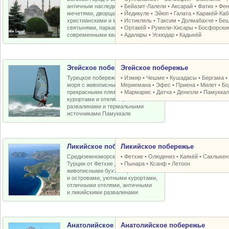
античным наследием, османскими
•
Бейазит-Лалели
•
Аксарай
•
Фатих
•
Фен
мечетями, дворцами, крепостями,
•
Йедикуле
•
Эйюп
•
Галата
•
Каракёй-Ка
христианскими и мусульманскими
•
Истикляль
•
Таксим
•
Долмабахче
•
Беш
святынями, парками, старыми и
•
Ортакёй
•
Румели-Xисары
•
Босфорски
современными кварталами
•
Адалары
•
Ускюдар
•
Кадыкёй
Эгейское побережье
Эгейское побережье
Турецкое побережье Эгейского
•
Измир
•
Чешме
•
Кушадасы
•
Бергама
моря с живописными бухтами,
Мериемана
•
Эфес
•
Приена
•
Милет
•
Бо
прекрасными пляжами, отличными
•
Мармарис
•
Датча
•
Денизли
•
Памуккал
курортами и отелями, античными
развалинами и термальными
источниками Памуккале
Ликийское побережье
Ликийское побережье
Средиземноморское побережье
•
Фетхие
•
Олюдениз
•
Каякёй
•
Саклыкен
Турции от Фетхие до Кемера с
•
Пынара
•
Ксанф
•
Летоон
живописными бухтами, пляжами
и островами, уютными курортами,
отличными отелями, античными
и ликийскими развалинами
Анатолийское побережье
Анатолийское побережье