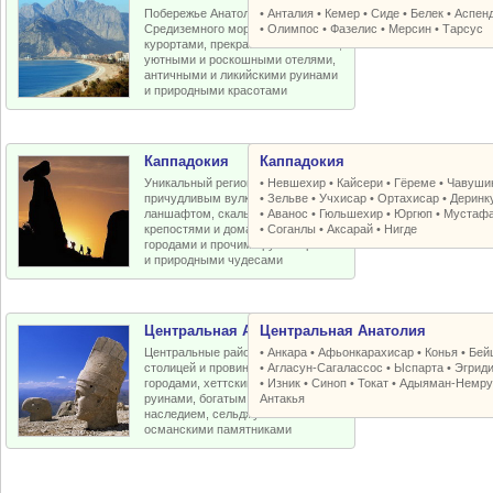
Побережье Анатолийской бухты
•
Анталия
•
Кемер
•
Сиде
•
Белек
•
Аспен
Средиземного моря с отличными
•
Олимпос
•
Фазелис
•
Мерсин
•
Тарсус
курортами, прекрасными пляжами,
уютными и роскошными отелями,
античными и ликийскими руинами
и природными красотами
Каппадокия
Каппадокия
Уникальный регион Турции с
•
Невшехир
•
Кайсери
•
Гёреме
•
Чавуши
причудливым вулканическим
•
Зельве
•
Учхисар
•
Ортахисар
•
Деринк
ланшафтом, скальными церквями,
•
Аванос
•
Гюльшехир
•
Юргюп
•
Мустаф
крепостями и домами, пещерными
•
Соганлы
•
Аксарай
•
Нигде
городами и прочими рукотворными
и природными чудесами
Центральная Анатолия
Центральная Анатолия
Центральные районы Турции со
•
Анкара
•
Афьонкарахисар
•
Конья
•
Бей
столицей и провинциальными
•
Агласун-Сагалассос
•
Ыспарта
•
Эгрид
городами, хеттскими и античными
•
Изник
•
Синоп
•
Токат
•
Адыяман-Немру
руинами, богатым византийским
Антакья
наследием, сельджукскими и
османскими памятниками