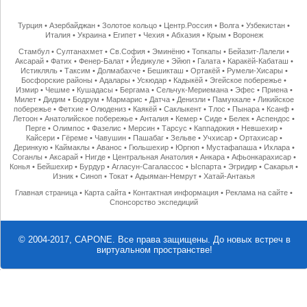
Турция
•
Азербайджан
•
Золотое кольцо
•
Центр.Россия
•
Волга
•
Узбекистан
•
Италия
•
Украина
•
Египет
•
Чехия
•
Абхазия
•
Крым
•
Воронеж
Стамбул
•
Султанахмет
•
Св.София
•
Эминёню
•
Топкапы
•
Бейазит-Лалели
•
Аксарай
•
Фатих
•
Фенер-Балат
•
Йедикуле
•
Эйюп
•
Галата
•
Каракёй-Кабаташ
•
Истикляль
•
Таксим
•
Долмабахче
•
Бешикташ
•
Ортакёй
•
Румели-Хисары
•
Босфорские районы
•
Адалары
•
Ускюдар
•
Кадыкёй
•
Эгейское побережье
•
Измир
•
Чешме
•
Кушадасы
•
Бергама
•
Сельчук-Мериемана
•
Эфес
•
Приена
•
Милет
•
Дидим
•
Бодрум
•
Мармарис
•
Датча
•
Денизли
•
Памуккале
•
Ликийское
побережье
•
Фетхие
•
Олюдениз
•
Каякёй
•
Саклыкент
•
Тлос
•
Пынара
•
Ксанф
•
Летоон
•
Анатолийское побережье
•
Анталия
•
Кемер
•
Сиде
•
Белек
•
Аспендос
•
Перге
•
Олимпос
•
Фазелис
•
Мерсин
•
Тарсус
•
Каппадокия
•
Невшехир
•
Кайсери
•
Гёреме
•
Чавушин
•
Пашабаг
•
Зельве
•
Учхисар
•
Ортахисар
•
Деринкую
•
Каймаклы
•
Аванос
•
Гюльшехир
•
Юргюп
•
Мустафапаша
•
Ихлара
•
Соганлы
•
Аксарай
•
Нигде
•
Центральная Анатолия
•
Анкара
•
Афьонкарахисар
•
Конья
•
Бейшехир
•
Бурдур
•
Агласун-Сагалассос
•
Ыспарта
•
Эгридир
•
Сакарья
•
Изник
•
Синоп
•
Токат
•
Адыяман-Немрут
•
Хатай-Антакья
Главная страница
•
Карта сайта
•
Контактная информация
•
Реклама на сайте
•
Спонсорство экспедиций
© 2004-2017, CAPONE. Все права защищены.
До новых встреч в
виртуальном пространстве!