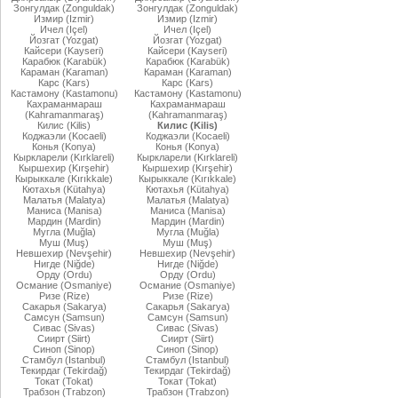
Зонгулдак (Zonguldak)
Зонгулдак (Zonguldak)
Измир (Izmir)
Измир (Izmir)
Ичел (Içel)
Ичел (Içel)
Йозгат (Yozgat)
Йозгат (Yozgat)
Кайсери (Kayseri)
Кайсери (Kayseri)
Карабюк (Karabük)
Карабюк (Karabük)
Караман (Karaman)
Караман (Karaman)
Карс (Kars)
Карс (Kars)
Кастамону (Kastamonu)
Кастамону (Kastamonu)
Кахраманмараш
Кахраманмараш
(Kahramanmaraş)
(Kahramanmaraş)
Килис (Kilis)
Килис (Kilis)
Коджаэли (Kocaeli)
Коджаэли (Kocaeli)
Конья (Konya)
Конья (Konya)
Кыркларели (Kırklareli)
Кыркларели (Kırklareli)
Кыршехир (Kırşehir)
Кыршехир (Kırşehir)
Кырыккале (Kırıkkale)
Кырыккале (Kırıkkale)
Кютахья (Kütahya)
Кютахья (Kütahya)
Малатья (Malatya)
Малатья (Malatya)
Маниса (Manisa)
Маниса (Manisa)
Мардин (Mardin)
Мардин (Mardin)
Мугла (Muğla)
Мугла (Muğla)
Муш (Muş)
Муш (Muş)
Невшехир (Nevşehir)
Невшехир (Nevşehir)
Нигде (Niğde)
Нигде (Niğde)
Орду (Ordu)
Орду (Ordu)
Османие (Osmaniye)
Османие (Osmaniye)
Ризе (Rize)
Ризе (Rize)
Сакарья (Sakarya)
Сакарья (Sakarya)
Самсун (Samsun)
Самсун (Samsun)
Сивас (Sivas)
Сивас (Sivas)
Сиирт (Siirt)
Сиирт (Siirt)
Синоп (Sinop)
Синоп (Sinop)
Стамбул (Istanbul)
Стамбул (Istanbul)
Текирдаг (Tekirdağ)
Текирдаг (Tekirdağ)
Токат (Tokat)
Токат (Tokat)
Трабзон (Trabzon)
Трабзон (Trabzon)