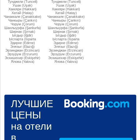
Тунджели (Tunceli)
Тунджели (Tunceli)
Ушак (Uşak)
Ушак (Uşak)
Хаккяри (Hakkari)
Хаккяри (Hakkari)
Хатай (Hatay)
Хатай (Hatay)
Чанаккале (Çanakkake)
Чанаккале (Çanakkake)
Чанкыры (Çankırı)
Чанкыры (Çankırı)
Чорум (Çorum)
Чорум (Çorum)
Шанлыурфа (Şanlıurfa)
Шанлыурфа (Şanlıurfa)
Ширнак (Şırnak)
Ширнак (Şırnak)
Ыгдыр (Iğdir)
Ыгдыр (Iğdir)
Ыспарта (İsparta
Ыспарта (İsparta
Эдирне (Edirne)
Эдирне (Edirne)
Элязыг (Elazığ)
Элязыг (Elazığ)
Эрзинджан (Erzincan)
Эрзинджан (Erzincan)
Эрзурум (Erzurum)
Эрзурум (Erzurum)
Эскишехир (Eskişehir)
Эскишехир (Eskişehir)
Ялова (Yalova)
Ялова (Yalova)
ЛУЧШИЕ
ЦЕНЫ
на отели
в