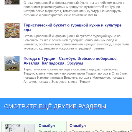
Отсканированный информационный буклет на английском языке с
описанием рекомендуемых маршрутов путешествий по Турции -
исторические маршруты, тематические и культурные маршруты,
античные и раннехристианские памятные места
Туристический
буклет о турецкой кухне
и культуре
еды
Отсканированный информационный буклет о турецкой кухне на
немецком языке с описанием турецких национальных блюд и
напитков, особенностей приготовления и рецептами блюд, секретами
турецкого кулинарного искусства и традиций трапезы
Погода в Турции
- Стамбул, Эгейское побережье,
Анталия, Каппадокия, Эрзурум
Туристический прогноз погоды в основных городах и регионах
Турции, климатическая и погодная карта Турции, погода в Стамбуле,
погода в Измире, погода в Бодруме, погода в Мармарисе, погода в
Анталии, погода в Эрзуруме, климат Турции
СМОТРИТЕ ЕЩЁ ДРУГИЕ РАЗДЕЛЫ
Стамбул
Стамбул
Великий город с византийским и
•
Султанахмет
•
Св.София
•
Эминёню
•
Т