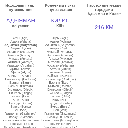
Исходный пункт
Конечный пункт
Расстояние между
путешествия
путешествия
городами
Адыяман и Килис
АДЫЯМАН
КИЛИС
Adıyaman
Kilis
216 КМ
Агры (Ağrı)
Агры (Ağrı)
Адана (Adana)
Адана (Adana)
Адыяман (Adıyaman)
Адыяман (Adıyaman)
Айдын (Aydın)
Айдын (Aydın)
Аксарай (Aksaray)
Аксарай (Aksaray)
Амасья (Amasya)
Амасья (Amasya)
Анкара (Ankara)
Анкара (Ankara)
Анталия (Antalya)
Анталия (Antalya)
Ардахан (Ardahan)
Ардахан (Ardahan)
Артвин (Artvin)
Артвин (Artvin)
Афьон (Afyon)
Афьон (Afyon)
Байбурт (Bayburt)
Байбурт (Bayburt)
Балыкесир (Balıkesir)
Балыкесир (Balıkesir)
Бартын (Bartın)
Бартын (Bartın)
Батман (Batman)
Батман (Batman)
Биледжик (Bilecik)
Биледжик (Bilecik)
Бингёль (Bingöl)
Бингёль (Bingöl)
Битлис (Bitlis)
Битлис (Bitlis)
Болу (Bolu)
Болу (Bolu)
Бурдур (Burdur)
Бурдур (Burdur)
Бурса (Bursa)
Бурса (Bursa)
Ван (Van)
Ван (Van)
Газиантеп (Gaziantep)
Газиантеп (Gaziantep)
Гиресун (Giresun)
Гиресун (Giresun)
Гюмюшхане (Gümüşhane)
Гюмюшхане (Gümüşhane)
Денизли (Denizli)
Денизли (Denizli)
Диярбакыр (Diyarbakır)
Диярбакыр (Diyarbakır)